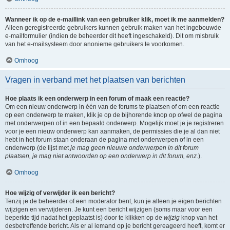
Wanneer ik op de e-maillink van een gebruiker klik, moet ik me aanmelden?
Alleen geregistreerde gebruikers kunnen gebruik maken van het ingebouwde
e-mailformulier (indien de beheerder dit heeft ingeschakeld). Dit om misbruik
van het e-mailsysteem door anonieme gebruikers te voorkomen.
Omhoog
Vragen in verband met het plaatsen van berichten
Hoe plaats ik een onderwerp in een forum of maak een reactie?
Om een nieuw onderwerp in één van de forums te plaatsen of om een reactie
op een onderwerp te maken, klik je op de bijhorende knop op ofwel de pagina
met onderwerpen of in een bepaald onderwerp. Mogelijk moet je je registreren
voor je een nieuw onderwerp kan aanmaken, de permissies die je al dan niet
hebt in het forum staan onderaan de pagina met onderwerpen of in een
onderwerp (de lijst met
je mag geen nieuwe onderwerpen in dit forum
plaatsen, je mag niet antwoorden op een onderwerp in dit forum, enz.
).
Omhoog
Hoe wijzig of verwijder ik een bericht?
Tenzij je de beheerder of een moderator bent, kun je alleen je eigen berichten
wijzigen en verwijderen. Je kunt een bericht wijzigen (soms maar voor een
beperkte tijd nadat het geplaatst is) door te klikken op de
wijzig
knop van het
desbetreffende bericht. Als er al iemand op je bericht gereageerd heeft, komt er