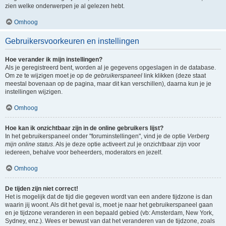
zien welke onderwerpen je al gelezen hebt.
Omhoog
Gebruikersvoorkeuren en instellingen
Hoe verander ik mijn instellingen?
Als je geregistreerd bent, worden al je gegevens opgeslagen in de database.
Om ze te wijzigen moet je op de
gebruikerspaneel
link klikken (deze staat
meestal bovenaan op de pagina, maar dit kan verschillen), daarna kun je je
instellingen wijzigen.
Omhoog
Hoe kan ik onzichtbaar zijn in de online gebruikers lijst?
In het gebruikerspaneel onder "foruminstellingen", vind je de optie
Verberg
mijn online status
. Als je deze optie activeert zul je onzichtbaar zijn voor
iedereen, behalve voor beheerders, moderators en jezelf.
Omhoog
De tijden zijn niet correct!
Het is mogelijk dat de tijd die gegeven wordt van een andere tijdzone is dan
waarin jij woont. Als dit het geval is, moet je naar het gebruikerspaneel gaan
en je tijdzone veranderen in een bepaald gebied (vb: Amsterdam, New York,
Sydney, enz.). Wees er bewust van dat het veranderen van de tijdzone, zoals