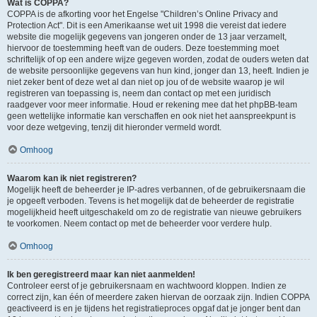
Wat is COPPA?
COPPA is de afkorting voor het Engelse "Children’s Online Privacy and
Protection Act". Dit is een Amerikaanse wet uit 1998 die vereist dat iedere
website die mogelijk gegevens van jongeren onder de 13 jaar verzamelt,
hiervoor de toestemming heeft van de ouders. Deze toestemming moet
schriftelijk of op een andere wijze gegeven worden, zodat de ouders weten dat
de website persoonlijke gegevens van hun kind, jonger dan 13, heeft. Indien je
niet zeker bent of deze wet al dan niet op jou of de website waarop je wil
registreren van toepassing is, neem dan contact op met een juridisch
raadgever voor meer informatie. Houd er rekening mee dat het phpBB-team
geen wettelijke informatie kan verschaffen en ook niet het aanspreekpunt is
voor deze wetgeving, tenzij dit hieronder vermeld wordt.
Omhoog
Waarom kan ik niet registreren?
Mogelijk heeft de beheerder je IP-adres verbannen, of de gebruikersnaam die
je opgeeft verboden. Tevens is het mogelijk dat de beheerder de registratie
mogelijkheid heeft uitgeschakeld om zo de registratie van nieuwe gebruikers
te voorkomen. Neem contact op met de beheerder voor verdere hulp.
Omhoog
Ik ben geregistreerd maar kan niet aanmelden!
Controleer eerst of je gebruikersnaam en wachtwoord kloppen. Indien ze
correct zijn, kan één of meerdere zaken hiervan de oorzaak zijn. Indien COPPA
geactiveerd is en je tijdens het registratieproces opgaf dat je jonger bent dan