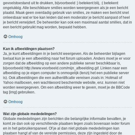
gevoelstoestand uit te drukken, bijvoorbeeld :) betekent blij, :( betekent
ongelukkig. Alle beschikbare smilies worden weergegeven als je een bericht
plaatst. Maak geen overdadig gebruik van smilies, ze maken een bericht snel
onleesbaar wat er toe kan leiden dat een moderator je bericht aanpast of heel
je bericht verwijdert. De beheerder kan ook een maximaal aantal smilies, dat in
een bericht gebruikt mag worden, bepaald hebben.
Omhoog
Kan ik afbeeldingen plaatsen?
Ja, je kunt afbeeldingen in je bericht weergeven. Als de beheerder bijlagen
toelaat kun je een afbeelding naar het forum uploaden. Anders moet je er voor
zorgen dat de afbeelding op een andere publieke server beschikbaar is,
bijvoorbeeld http://www.voorbeeld.com/mijn_afbeelding.gif. Linken naar een
afbeelding op je eigen computer is onmogelijk (tenzij het een publieke server
is). Ook afbeeldingen die een authentificatie vereisen zoals in: Hotmail of
Yahoo mailboxen, een wachtwoord beschermde website, enz. kunnen niet
worden weergegeven. Om een afbeelding weer te geven, moet je de BBCode
tag [img] gebruiken.
Omhoog
Wat zijn globale mededelingen?
Globale mededelingen zijn berichten die belangrijke informatie bevatten, je
komt ze dan ook op verschillende plaatsen tegen zoals bovenaan ieder forum
en in het gebruikerspaneel. Of je al dan niet globale mededelingen kan
plaatsen hangt af van de vereiste permissies, deze zijn ingesteld door de