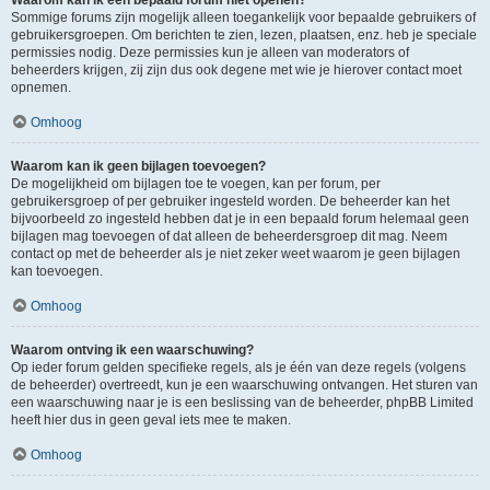
Waarom kan ik een bepaald forum niet openen?
Sommige forums zijn mogelijk alleen toegankelijk voor bepaalde gebruikers of
gebruikersgroepen. Om berichten te zien, lezen, plaatsen, enz. heb je speciale
permissies nodig. Deze permissies kun je alleen van moderators of
beheerders krijgen, zij zijn dus ook degene met wie je hierover contact moet
opnemen.
Omhoog
Waarom kan ik geen bijlagen toevoegen?
De mogelijkheid om bijlagen toe te voegen, kan per forum, per
gebruikersgroep of per gebruiker ingesteld worden. De beheerder kan het
bijvoorbeeld zo ingesteld hebben dat je in een bepaald forum helemaal geen
bijlagen mag toevoegen of dat alleen de beheerdersgroep dit mag. Neem
contact op met de beheerder als je niet zeker weet waarom je geen bijlagen
kan toevoegen.
Omhoog
Waarom ontving ik een waarschuwing?
Op ieder forum gelden specifieke regels, als je één van deze regels (volgens
de beheerder) overtreedt, kun je een waarschuwing ontvangen. Het sturen van
een waarschuwing naar je is een beslissing van de beheerder, phpBB Limited
heeft hier dus in geen geval iets mee te maken.
Omhoog