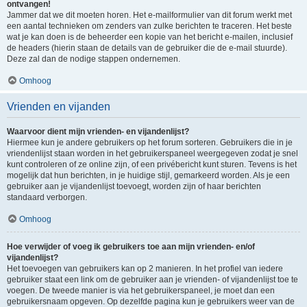
ontvangen!
Jammer dat we dit moeten horen. Het e-mailformulier van dit forum werkt met
een aantal technieken om zenders van zulke berichten te traceren. Het beste
wat je kan doen is de beheerder een kopie van het bericht e-mailen, inclusief
de headers (hierin staan de details van de gebruiker die de e-mail stuurde).
Deze zal dan de nodige stappen ondernemen.
Omhoog
Vrienden en vijanden
Waarvoor dient mijn vrienden- en vijandenlijst?
Hiermee kun je andere gebruikers op het forum sorteren. Gebruikers die in je
vriendenlijst staan worden in het gebruikerspaneel weergegeven zodat je snel
kunt controleren of ze online zijn, of een privébericht kunt sturen. Tevens is het
mogelijk dat hun berichten, in je huidige stijl, gemarkeerd worden. Als je een
gebruiker aan je vijandenlijst toevoegt, worden zijn of haar berichten
standaard verborgen.
Omhoog
Hoe verwijder of voeg ik gebruikers toe aan mijn vrienden- en/of
vijandenlijst?
Het toevoegen van gebruikers kan op 2 manieren. In het profiel van iedere
gebruiker staat een link om de gebruiker aan je vrienden- of vijandenlijst toe te
voegen. De tweede manier is via het gebruikerspaneel, je moet dan een
gebruikersnaam opgeven. Op dezelfde pagina kun je gebruikers weer van de