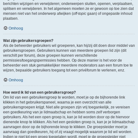
berichten wijzigen en verwijderen; onderwerpen sluiten, openen, verplaatsen,
splitsen en verwijderen. In het algemeen moeten ze er gewoon op toe zien dat
mensen niet van het onderwerp afwijken (
off-topic
gaan) of ongepaste inhoud
plaatsen.
Omhoog
Wat zijn gebruikersgroepen?
Als de beheerder gebruikers wil groeperen, kan hij/zij dit doen door middel van
gebruikersgroepen. Gebruikers kunnen van meerdere groepen lid zijn (dit
verschilt per forum), deze groepen kunnen verschillende
permissies/toegangspermissies hebben. Op deze manier is het voor de
beheerder een stuk gemakkelijker meerdere moderators aan een forum toe te
wijzen, bepaalde gebruikers toegang tot een privéforum te verlenen, enz.
Omhoog
Hoe word ik lid van een gebruikersgroep?
Om lid van een gebruikersgroep te worden, moet je op de bijhorende link
klikken in het gebruikerspaneel, waarna je een overzicht van alle
gebruikersgroepen krijgt. Niet alle groepen zijn vrij toegankelijk, ze vereisen
een goedkeuring van je lidmaatschap en hebben soms zelf verborgen
gebruikers. Als het een open groep is, kan je lid worden door op de hiervoor
dienende knop te klikken. Als het een gesloten groep is, kan je je lidmaatschap
aanvragen door op de bijhorende knop te klikken. De groepsleider moet je
aanvraag dan goedkeuren, hij of zij vraagt mogelijk waarom je lid wil worden.
Indien je niet tot een groep toegelaten wordt, moet je de groepsleider niet