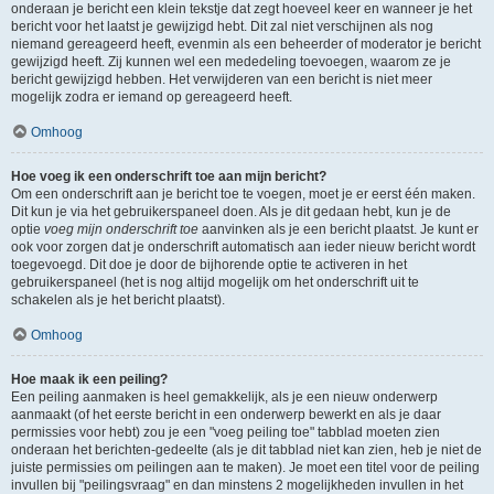
onderaan je bericht een klein tekstje dat zegt hoeveel keer en wanneer je het
bericht voor het laatst je gewijzigd hebt. Dit zal niet verschijnen als nog
niemand gereageerd heeft, evenmin als een beheerder of moderator je bericht
gewijzigd heeft. Zij kunnen wel een mededeling toevoegen, waarom ze je
bericht gewijzigd hebben. Het verwijderen van een bericht is niet meer
mogelijk zodra er iemand op gereageerd heeft.
Omhoog
Hoe voeg ik een onderschrift toe aan mijn bericht?
Om een onderschrift aan je bericht toe te voegen, moet je er eerst één maken.
Dit kun je via het gebruikerspaneel doen. Als je dit gedaan hebt, kun je de
optie
voeg mijn onderschrift toe
aanvinken als je een bericht plaatst. Je kunt er
ook voor zorgen dat je onderschrift automatisch aan ieder nieuw bericht wordt
toegevoegd. Dit doe je door de bijhorende optie te activeren in het
gebruikerspaneel (het is nog altijd mogelijk om het onderschrift uit te
schakelen als je het bericht plaatst).
Omhoog
Hoe maak ik een peiling?
Een peiling aanmaken is heel gemakkelijk, als je een nieuw onderwerp
aanmaakt (of het eerste bericht in een onderwerp bewerkt en als je daar
permissies voor hebt) zou je een "voeg peiling toe" tabblad moeten zien
onderaan het berichten-gedeelte (als je dit tabblad niet kan zien, heb je niet de
juiste permissies om peilingen aan te maken). Je moet een titel voor de peiling
invullen bij "peilingsvraag" en dan minstens 2 mogelijkheden invullen in het