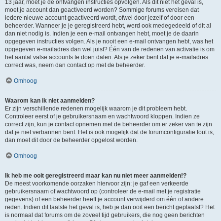
13 jaar, moet je de ontvangen instructies opvolgen. Als dit niet het geval is,
moet je account dan geactiveerd worden? Sommige forums vereisen dat
iedere nieuwe account geactiveerd wordt, ofwel door jezelf of door een
beheerder. Wanneer je je geregistreerd hebt, werd ook medegedeeld of dit al
dan niet nodig is. Indien je een e-mail ontvangen hebt, moet je de daarin
opgegeven instructies volgen. Als je nooit een e-mail ontvangen hebt, was het
opgegeven e-mailadres dan wel juist? Één van de redenen van activatie is om
het aantal valse accounts te doen dalen. Als je zeker bent dat je e-mailadres
correct was, neem dan contact op met de beheerder.
Omhoog
Waarom kan ik niet aanmelden?
Er zijn verschillende redenen mogelijk waarom je dit probleem hebt.
Controleer eerst of je gebruikersnaam en wachtwoord kloppen. Indien ze
correct zijn, kun je contact opnemen met de beheerder om er zeker van te zijn
dat je niet verbannen bent. Het is ook mogelijk dat de forumconfiguratie fout is,
dan moet dit door de beheerder opgelost worden.
Omhoog
Ik heb me ooit geregistreerd maar kan nu niet meer aanmelden!?
De meest voorkomende oorzaken hiervoor zijn: je gaf een verkeerde
gebruikersnaam of wachtwoord op (controleer de e-mail met je registratie
gegevens) of een beheerder heeft je account verwijderd om één of andere
reden. Indien dit laatste het geval is, heb je dan ooit een bericht geplaatst? Het
is normaal dat forums om de zoveel tijd gebruikers, die nog geen berichten