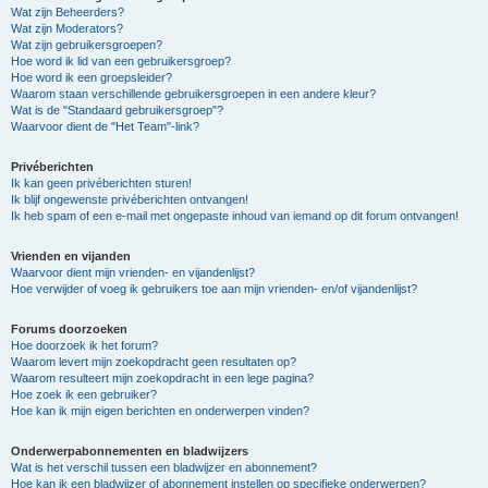
Wat zijn Beheerders?
Wat zijn Moderators?
Wat zijn gebruikersgroepen?
Hoe word ik lid van een gebruikersgroep?
Hoe word ik een groepsleider?
Waarom staan verschillende gebruikersgroepen in een andere kleur?
Wat is de "Standaard gebruikersgroep"?
Waarvoor dient de "Het Team"-link?
Privéberichten
Ik kan geen privéberichten sturen!
Ik blijf ongewenste privéberichten ontvangen!
Ik heb spam of een e-mail met ongepaste inhoud van iemand op dit forum ontvangen!
Vrienden en vijanden
Waarvoor dient mijn vrienden- en vijandenlijst?
Hoe verwijder of voeg ik gebruikers toe aan mijn vrienden- en/of vijandenlijst?
Forums doorzoeken
Hoe doorzoek ik het forum?
Waarom levert mijn zoekopdracht geen resultaten op?
Waarom resulteert mijn zoekopdracht in een lege pagina?
Hoe zoek ik een gebruiker?
Hoe kan ik mijn eigen berichten en onderwerpen vinden?
Onderwerpabonnementen en bladwijzers
Wat is het verschil tussen een bladwijzer en abonnement?
Hoe kan ik een bladwijzer of abonnement instellen op specifieke onderwerpen?