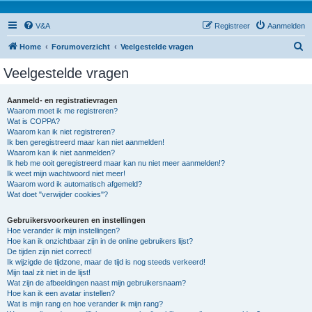
V&A
Registreer
Aanmelden
Z
Home
Forumoverzicht
Veelgestelde vragen
o
Veelgestelde vragen
e
k
Aanmeld- en registratievragen
Waarom moet ik me registreren?
Wat is COPPA?
Waarom kan ik niet registreren?
Ik ben geregistreerd maar kan niet aanmelden!
Waarom kan ik niet aanmelden?
Ik heb me ooit geregistreerd maar kan nu niet meer aanmelden!?
Ik weet mijn wachtwoord niet meer!
Waarom word ik automatisch afgemeld?
Wat doet "verwijder cookies"?
Gebruikersvoorkeuren en instellingen
Hoe verander ik mijn instellingen?
Hoe kan ik onzichtbaar zijn in de online gebruikers lijst?
De tijden zijn niet correct!
Ik wijzigde de tijdzone, maar de tijd is nog steeds verkeerd!
Mijn taal zit niet in de lijst!
Wat zijn de afbeeldingen naast mijn gebruikersnaam?
Hoe kan ik een avatar instellen?
Wat is mijn rang en hoe verander ik mijn rang?