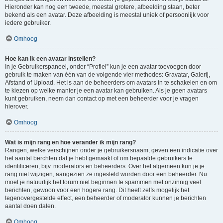
Hieronder kan nog een tweede, meestal grotere, afbeelding staan, beter
bekend als een avatar. Deze afbeelding is meestal uniek of persoonlijk voor
iedere gebruiker.
Omhoog
Hoe kan ik een avatar instellen?
In je Gebruikerspaneel, onder “Profiel” kun je een avatar toevoegen door
gebruik te maken van één van de volgende vier methodes: Gravatar, Galerij,
Afstand of Upload. Het is aan de beheerders om avatars in te schakelen en om
te kiezen op welke manier je een avatar kan gebruiken. Als je geen avatars
kunt gebruiken, neem dan contact op met een beheerder voor je vragen
hierover.
Omhoog
Wat is mijn rang en hoe verander ik mijn rang?
Rangen, welke verschijnen onder je gebruikersnaam, geven een indicatie over
het aantal berchten dat je hebt gemaakt of om bepaalde gebruikers te
identificeren, bijv. moderators en beheerders. Over het algemeen kun je je
rang niet wijzigen, aangezien ze ingesteld worden door een beheerder. Nu
moet je natuurlijk het forum niet beginnen te spammen met onzinnig veel
berichten, gewoon voor een hogere rang. Dit heeft zelfs mogelijk het
tegenovergestelde effect, een beheerder of moderator kunnen je berichten
aantal doen dalen.
Omhoog