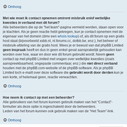
Omhoog
Met wie moet ik contact opnemen omtrent misbruik en/of wettelijke
kwesties in verband met dit forum?
Alle beheerders die op de "het team"-pagina vermeld worden, staan open voor
je klachten. Als je geen reactie hebt gekregen, kun je contact opnemen met de
eigenaar van het domein (dmv een
whois lookup
) of, als dit forum op een gratis
host staat (bijvoorbeeld xsbb.nl, nl.forums.cc, dotbb.be, enz.), het beheer of
misbruik-afdeling van de gratis host. Wees je er bewust van dat phpBB Limited
geen inspraak
heeft en dus in geen enkel geval aansprakelijk gehouden kan
worden over hoe, waar en door wie dit forum gebruikt wordt. Neem
geen
contact op met phpBB Limited met vragen over wettelijke kwesties (zoals
aanspreekbaarheid, ongepaste commentaar, enz.) die
niet direct verband
houden met de phpBB.com-website of de phpBB-software. Als je phpBB
Limited toch e-mailt over deze software die
gebruikt wordt door derden
kun je
een korte, of helemaal geen, reactie verwachten.
Omhoog
Hoe neem ik contact op met een beheerder?
Alle gebruikers van het forum kunnen gebruik maken van het “Contact”-
formulier als deze optie is ingeschakeld door de beheerders.
Leden van het forum kunnen ook gebruik maken van de “Het Team”-link.
Omhoog