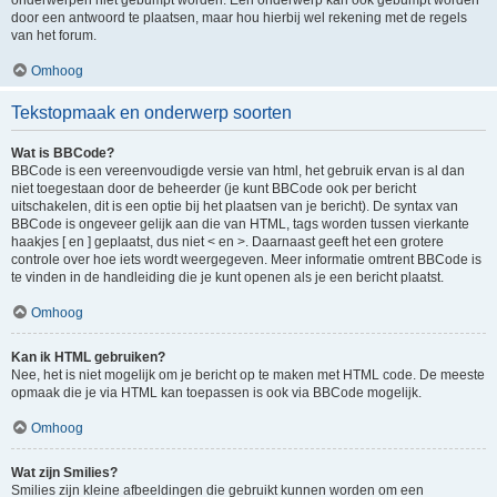
onderwerpen niet gebumpt worden. Een onderwerp kan ook gebumpt worden
door een antwoord te plaatsen, maar hou hierbij wel rekening met de regels
van het forum.
Omhoog
Tekstopmaak en onderwerp soorten
Wat is BBCode?
BBCode is een vereenvoudigde versie van html, het gebruik ervan is al dan
niet toegestaan door de beheerder (je kunt BBCode ook per bericht
uitschakelen, dit is een optie bij het plaatsen van je bericht). De syntax van
BBCode is ongeveer gelijk aan die van HTML, tags worden tussen vierkante
haakjes [ en ] geplaatst, dus niet < en >. Daarnaast geeft het een grotere
controle over hoe iets wordt weergegeven. Meer informatie omtrent BBCode is
te vinden in de handleiding die je kunt openen als je een bericht plaatst.
Omhoog
Kan ik HTML gebruiken?
Nee, het is niet mogelijk om je bericht op te maken met HTML code. De meeste
opmaak die je via HTML kan toepassen is ook via BBCode mogelijk.
Omhoog
Wat zijn Smilies?
Smilies zijn kleine afbeeldingen die gebruikt kunnen worden om een