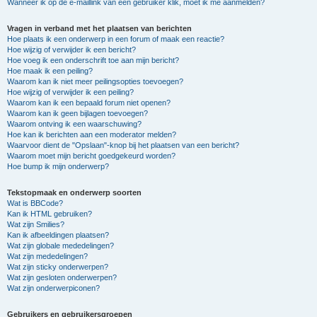
Wanneer ik op de e-maillink van een gebruiker klik, moet ik me aanmelden?
Vragen in verband met het plaatsen van berichten
Hoe plaats ik een onderwerp in een forum of maak een reactie?
Hoe wijzig of verwijder ik een bericht?
Hoe voeg ik een onderschrift toe aan mijn bericht?
Hoe maak ik een peiling?
Waarom kan ik niet meer peilingsopties toevoegen?
Hoe wijzig of verwijder ik een peiling?
Waarom kan ik een bepaald forum niet openen?
Waarom kan ik geen bijlagen toevoegen?
Waarom ontving ik een waarschuwing?
Hoe kan ik berichten aan een moderator melden?
Waarvoor dient de "Opslaan"-knop bij het plaatsen van een bericht?
Waarom moet mijn bericht goedgekeurd worden?
Hoe bump ik mijn onderwerp?
Tekstopmaak en onderwerp soorten
Wat is BBCode?
Kan ik HTML gebruiken?
Wat zijn Smilies?
Kan ik afbeeldingen plaatsen?
Wat zijn globale mededelingen?
Wat zijn mededelingen?
Wat zijn sticky onderwerpen?
Wat zijn gesloten onderwerpen?
Wat zijn onderwerpiconen?
Gebruikers en gebruikersgroepen