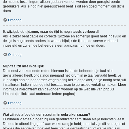
de meeste instellingen, alleen gedaan kunnen worden door geregistreerde
gebruikers. Als je nog niet geregistreerd bent is dit een goed moment om dit te
doen.
Omhoog
Ik wijzigde de tijdzone, maar de tijd is nog steeds verkeerd!
Als je zeker bent dat je de correcte tijdzone en zomertijd goed hebt ingevuld en
de tijd is nog steeds anders, is waarschijnlijk de tijd op de server verkeerd
ingesteld en zullen de beheerders een aanpassing moeten doen.
Omhoog
Mijn taal zit niet in de lijst!
De meest voorkomende reden hiervoor is dat de beheerder je taal niet
geïnstalleerd heeft, of dat nog niemand het forum in je taal vertaald heeft. Je
kunt altijd aan de beheerder vragen of hij het talenpakket, dat je nodig hebt, wil
installeren. Indien het nog niet bestaat, mag je gerust de vertaling maken. Meer
informatie hieromtrent kan gevonden worden op de website van phpBB
Limited (de link staat onderaan iedere pagina).
Omhoog
Wat zijn de afbeeldingen naast mijn gebruikersnaam?
Er kunnen 2 afbeeldingen bij een gebruikersnaam staan als je berichten leest.
De eerste afbeelding geeft aan welke rang je hebt, meestal zijn dit sterretjes of
blokjes die aangeven hoeveel berichten je geplaatst hebt of wat je status is.