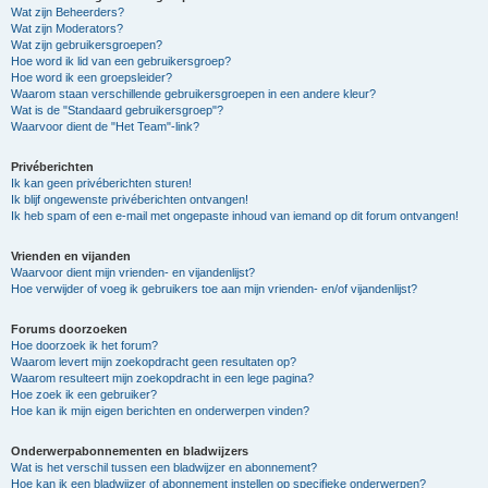
Wat zijn Beheerders?
Wat zijn Moderators?
Wat zijn gebruikersgroepen?
Hoe word ik lid van een gebruikersgroep?
Hoe word ik een groepsleider?
Waarom staan verschillende gebruikersgroepen in een andere kleur?
Wat is de "Standaard gebruikersgroep"?
Waarvoor dient de "Het Team"-link?
Privéberichten
Ik kan geen privéberichten sturen!
Ik blijf ongewenste privéberichten ontvangen!
Ik heb spam of een e-mail met ongepaste inhoud van iemand op dit forum ontvangen!
Vrienden en vijanden
Waarvoor dient mijn vrienden- en vijandenlijst?
Hoe verwijder of voeg ik gebruikers toe aan mijn vrienden- en/of vijandenlijst?
Forums doorzoeken
Hoe doorzoek ik het forum?
Waarom levert mijn zoekopdracht geen resultaten op?
Waarom resulteert mijn zoekopdracht in een lege pagina?
Hoe zoek ik een gebruiker?
Hoe kan ik mijn eigen berichten en onderwerpen vinden?
Onderwerpabonnementen en bladwijzers
Wat is het verschil tussen een bladwijzer en abonnement?
Hoe kan ik een bladwijzer of abonnement instellen op specifieke onderwerpen?