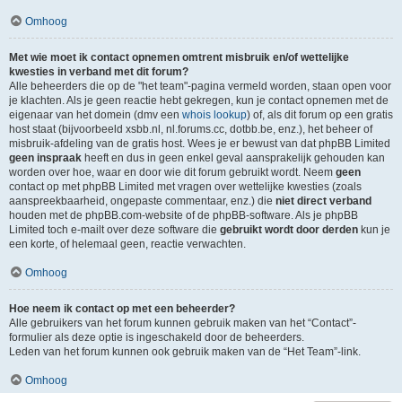
Omhoog
Met wie moet ik contact opnemen omtrent misbruik en/of wettelijke
kwesties in verband met dit forum?
Alle beheerders die op de "het team"-pagina vermeld worden, staan open voor
je klachten. Als je geen reactie hebt gekregen, kun je contact opnemen met de
eigenaar van het domein (dmv een
whois lookup
) of, als dit forum op een gratis
host staat (bijvoorbeeld xsbb.nl, nl.forums.cc, dotbb.be, enz.), het beheer of
misbruik-afdeling van de gratis host. Wees je er bewust van dat phpBB Limited
geen inspraak
heeft en dus in geen enkel geval aansprakelijk gehouden kan
worden over hoe, waar en door wie dit forum gebruikt wordt. Neem
geen
contact op met phpBB Limited met vragen over wettelijke kwesties (zoals
aanspreekbaarheid, ongepaste commentaar, enz.) die
niet direct verband
houden met de phpBB.com-website of de phpBB-software. Als je phpBB
Limited toch e-mailt over deze software die
gebruikt wordt door derden
kun je
een korte, of helemaal geen, reactie verwachten.
Omhoog
Hoe neem ik contact op met een beheerder?
Alle gebruikers van het forum kunnen gebruik maken van het “Contact”-
formulier als deze optie is ingeschakeld door de beheerders.
Leden van het forum kunnen ook gebruik maken van de “Het Team”-link.
Omhoog