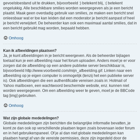
gevoelstoestand uit te drukken, bijvoorbeeld :) betekent blij, :( betekent
ongelukkig. Alle beschikbare smilies worden weergegeven als je een bericht
plaatst. Maak geen overdadig gebruik van smilies, ze maken een bericht snel
onleesbaar wat er toe kan leiden dat een moderator je bericht aanpast of heel
je bericht verwijdert. De beheerder kan ook een maximaal aantal smilies, dat in
een bericht gebruikt mag worden, bepaald hebben.
Omhoog
Kan ik afbeeldingen plaatsen?
Ja, je kunt afbeeldingen in je bericht weergeven. Als de beheerder bijlagen
toelaat kun je een afbeelding naar het forum uploaden. Anders moet je er voor
zorgen dat de afbeelding op een andere publieke server beschikbaar is,
bijvoorbeeld http://www.voorbeeld.com/mijn_afbeelding.gif. Linken naar een
afbeelding op je eigen computer is onmogelijk (tenzij het een publieke server
is). Ook afbeeldingen die een authentificatie vereisen zoals in: Hotmail of
Yahoo mailboxen, een wachtwoord beschermde website, enz. kunnen niet
worden weergegeven. Om een afbeelding weer te geven, moet je de BBCode
tag [img] gebruiken.
Omhoog
Wat zijn globale mededelingen?
Globale mededelingen zijn berichten die belangrijke informatie bevatten, je
komt ze dan ook op verschillende plaatsen tegen zoals bovenaan ieder forum
en in het gebruikerspaneel. Of je al dan niet globale mededelingen kan
plaatsen hangt af van de vereiste permissies, deze zijn ingesteld door de