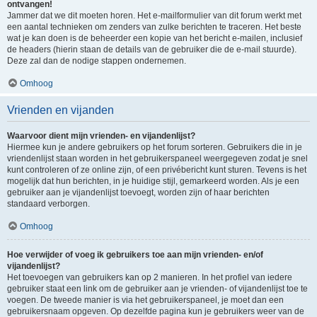
ontvangen!
Jammer dat we dit moeten horen. Het e-mailformulier van dit forum werkt met
een aantal technieken om zenders van zulke berichten te traceren. Het beste
wat je kan doen is de beheerder een kopie van het bericht e-mailen, inclusief
de headers (hierin staan de details van de gebruiker die de e-mail stuurde).
Deze zal dan de nodige stappen ondernemen.
Omhoog
Vrienden en vijanden
Waarvoor dient mijn vrienden- en vijandenlijst?
Hiermee kun je andere gebruikers op het forum sorteren. Gebruikers die in je
vriendenlijst staan worden in het gebruikerspaneel weergegeven zodat je snel
kunt controleren of ze online zijn, of een privébericht kunt sturen. Tevens is het
mogelijk dat hun berichten, in je huidige stijl, gemarkeerd worden. Als je een
gebruiker aan je vijandenlijst toevoegt, worden zijn of haar berichten
standaard verborgen.
Omhoog
Hoe verwijder of voeg ik gebruikers toe aan mijn vrienden- en/of
vijandenlijst?
Het toevoegen van gebruikers kan op 2 manieren. In het profiel van iedere
gebruiker staat een link om de gebruiker aan je vrienden- of vijandenlijst toe te
voegen. De tweede manier is via het gebruikerspaneel, je moet dan een
gebruikersnaam opgeven. Op dezelfde pagina kun je gebruikers weer van de