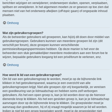
berichten wijzigen en verwijderen; onderwerpen sluiten, openen, verplaatsen,
splitsen en verwijderen. In het algemeen moeten ze er gewoon op toe zien dat
mensen niet van het onderwerp afwijken (
off-topic
gaan) of ongepaste inhoud
plaatsen.
Omhoog
Wat zijn gebruikersgroepen?
Als de beheerder gebruikers wil groeperen, kan hij/zij dit doen door middel van
gebruikersgroepen. Gebruikers kunnen van meerdere groepen lid zijn (dit
verschilt per forum), deze groepen kunnen verschillende
permissies/toegangspermissies hebben. Op deze manier is het voor de
beheerder een stuk gemakkelijker meerdere moderators aan een forum toe te
wijzen, bepaalde gebruikers toegang tot een privéforum te verlenen, enz.
Omhoog
Hoe word ik lid van een gebruikersgroep?
Om lid van een gebruikersgroep te worden, moet je op de bijhorende link
klikken in het gebruikerspaneel, waarna je een overzicht van alle
gebruikersgroepen krijgt. Niet alle groepen zijn vrij toegankelijk, ze vereisen
een goedkeuring van je lidmaatschap en hebben soms zelf verborgen
gebruikers. Als het een open groep is, kan je lid worden door op de hiervoor
dienende knop te klikken. Als het een gesloten groep is, kan je je lidmaatschap
aanvragen door op de bijhorende knop te klikken. De groepsleider moet je
aanvraag dan goedkeuren, hij of zij vraagt mogelijk waarom je lid wil worden.
Indien je niet tot een groep toegelaten wordt, moet je de groepsleider niet