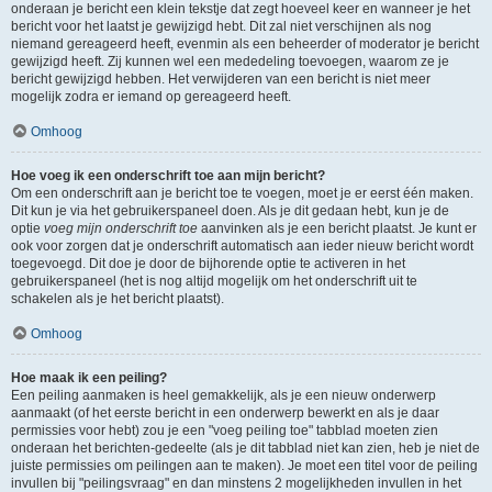
onderaan je bericht een klein tekstje dat zegt hoeveel keer en wanneer je het
bericht voor het laatst je gewijzigd hebt. Dit zal niet verschijnen als nog
niemand gereageerd heeft, evenmin als een beheerder of moderator je bericht
gewijzigd heeft. Zij kunnen wel een mededeling toevoegen, waarom ze je
bericht gewijzigd hebben. Het verwijderen van een bericht is niet meer
mogelijk zodra er iemand op gereageerd heeft.
Omhoog
Hoe voeg ik een onderschrift toe aan mijn bericht?
Om een onderschrift aan je bericht toe te voegen, moet je er eerst één maken.
Dit kun je via het gebruikerspaneel doen. Als je dit gedaan hebt, kun je de
optie
voeg mijn onderschrift toe
aanvinken als je een bericht plaatst. Je kunt er
ook voor zorgen dat je onderschrift automatisch aan ieder nieuw bericht wordt
toegevoegd. Dit doe je door de bijhorende optie te activeren in het
gebruikerspaneel (het is nog altijd mogelijk om het onderschrift uit te
schakelen als je het bericht plaatst).
Omhoog
Hoe maak ik een peiling?
Een peiling aanmaken is heel gemakkelijk, als je een nieuw onderwerp
aanmaakt (of het eerste bericht in een onderwerp bewerkt en als je daar
permissies voor hebt) zou je een "voeg peiling toe" tabblad moeten zien
onderaan het berichten-gedeelte (als je dit tabblad niet kan zien, heb je niet de
juiste permissies om peilingen aan te maken). Je moet een titel voor de peiling
invullen bij "peilingsvraag" en dan minstens 2 mogelijkheden invullen in het