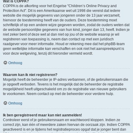
Wat is COPPA?
COPPA is de afkorting voor het Engelse "Children’s Online Privacy and
Protection Act". Dit is een Amerikaanse wet uit 1998 die vereist dat iedere
website die mogelijk gegevens van jongeren onder de 13 jaar verzamelt,
hiervoor de toestemming heeft van de ouders. Deze toestemming moet
schriftelijk of op een andere wijze gegeven worden, zodat de ouders weten dat
de website persoonlijke gegevens van hun kind, jonger dan 13, heeft. Indien je
niet zeker bent of deze wet al dan niet op jou of de website waarop je wil
registreren van toepassing is, neem dan contact op met een juridisch
raadgever voor meer informatie. Houd er rekening mee dat het phpBB-team
geen wettelijke informatie kan verschaffen en ook niet het aanspreekpunt is
voor deze wetgeving, tenzij dit hieronder vermeld wordt.
Omhoog
Waarom kan ik niet registreren?
Mogelijk heeft de beheerder je IP-adres verbannen, of de gebruikersnaam die
je opgeeft verboden. Tevens is het mogelijk dat de beheerder de registratie
mogelijkheid heeft uitgeschakeld om zo de registratie van nieuwe gebruikers
te voorkomen. Neem contact op met de beheerder voor verdere hulp.
Omhoog
Ik ben geregistreerd maar kan niet aanmelden!
Controleer eerst of je gebruikersnaam en wachtwoord kloppen. Indien ze
correct zijn, kan één of meerdere zaken hiervan de oorzaak zijn. Indien COPPA
geactiveerd is en je tijdens het registratieproces opgaf dat je jonger bent dan