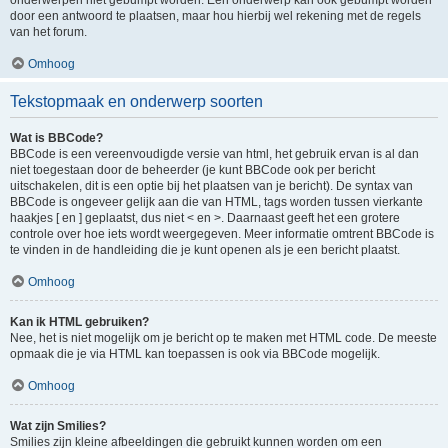
onderwerpen niet gebumpt worden. Een onderwerp kan ook gebumpt worden
door een antwoord te plaatsen, maar hou hierbij wel rekening met de regels
van het forum.
Omhoog
Tekstopmaak en onderwerp soorten
Wat is BBCode?
BBCode is een vereenvoudigde versie van html, het gebruik ervan is al dan
niet toegestaan door de beheerder (je kunt BBCode ook per bericht
uitschakelen, dit is een optie bij het plaatsen van je bericht). De syntax van
BBCode is ongeveer gelijk aan die van HTML, tags worden tussen vierkante
haakjes [ en ] geplaatst, dus niet < en >. Daarnaast geeft het een grotere
controle over hoe iets wordt weergegeven. Meer informatie omtrent BBCode is
te vinden in de handleiding die je kunt openen als je een bericht plaatst.
Omhoog
Kan ik HTML gebruiken?
Nee, het is niet mogelijk om je bericht op te maken met HTML code. De meeste
opmaak die je via HTML kan toepassen is ook via BBCode mogelijk.
Omhoog
Wat zijn Smilies?
Smilies zijn kleine afbeeldingen die gebruikt kunnen worden om een