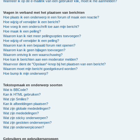
Wanneer ik op de e-maillink van een gebruiker klik, moet ik me aanmelden?
Vragen in verband met het plaatsen van berichten
Hoe plaats ik een onderwerp in een forum of maak een reactie?
Hoe wijzig of verwijder ik een bericht?
Hoe voeg ik een onderschrift toe aan mijn bericht?
Hoe maak ik een peiling?
Waarom kan ik niet meer peilingsopties toevoegen?
Hoe wijzig of verwijder ik een peiling?
Waarom kan ik een bepaald forum niet openen?
Waarom kan ik geen bijlagen toevoegen?
Waarom ontving ik een waarschuwing?
Hoe kan ik berichten aan een moderator melden?
Waarvoor dient de "Opslaan"-knop bij het plaatsen van een bericht?
Waarom moet mijn bericht goedgekeurd worden?
Hoe bump ik mijn onderwerp?
Tekstopmaak en onderwerp soorten
Wat is BBCode?
Kan ik HTML gebruiken?
Wat zijn Smilies?
Kan ik afbeeldingen plaatsen?
Wat zijn globale mededelingen?
Wat zijn mededelingen?
Wat zijn sticky onderwerpen?
Wat zijn gesloten onderwerpen?
Wat zijn onderwerpiconen?
Gebruikers en gebruikersgroepen