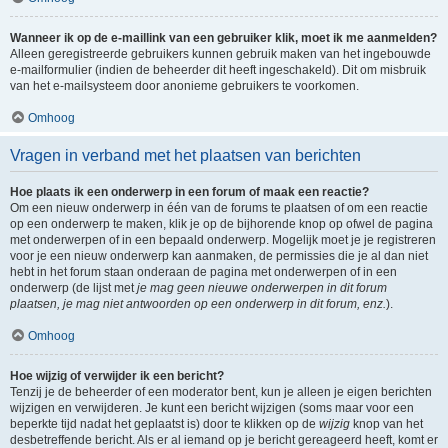
Wanneer ik op de e-maillink van een gebruiker klik, moet ik me aanmelden?
Alleen geregistreerde gebruikers kunnen gebruik maken van het ingebouwde
e-mailformulier (indien de beheerder dit heeft ingeschakeld). Dit om misbruik
van het e-mailsysteem door anonieme gebruikers te voorkomen.
Omhoog
Vragen in verband met het plaatsen van berichten
Hoe plaats ik een onderwerp in een forum of maak een reactie?
Om een nieuw onderwerp in één van de forums te plaatsen of om een reactie
op een onderwerp te maken, klik je op de bijhorende knop op ofwel de pagina
met onderwerpen of in een bepaald onderwerp. Mogelijk moet je je registreren
voor je een nieuw onderwerp kan aanmaken, de permissies die je al dan niet
hebt in het forum staan onderaan de pagina met onderwerpen of in een
onderwerp (de lijst met
je mag geen nieuwe onderwerpen in dit forum
plaatsen, je mag niet antwoorden op een onderwerp in dit forum, enz.
).
Omhoog
Hoe wijzig of verwijder ik een bericht?
Tenzij je de beheerder of een moderator bent, kun je alleen je eigen berichten
wijzigen en verwijderen. Je kunt een bericht wijzigen (soms maar voor een
beperkte tijd nadat het geplaatst is) door te klikken op de
wijzig
knop van het
desbetreffende bericht. Als er al iemand op je bericht gereageerd heeft, komt er