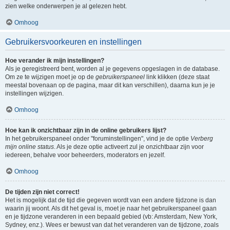
zien welke onderwerpen je al gelezen hebt.
Omhoog
Gebruikersvoorkeuren en instellingen
Hoe verander ik mijn instellingen?
Als je geregistreerd bent, worden al je gegevens opgeslagen in de database.
Om ze te wijzigen moet je op de
gebruikerspaneel
link klikken (deze staat
meestal bovenaan op de pagina, maar dit kan verschillen), daarna kun je je
instellingen wijzigen.
Omhoog
Hoe kan ik onzichtbaar zijn in de online gebruikers lijst?
In het gebruikerspaneel onder "foruminstellingen", vind je de optie
Verberg
mijn online status
. Als je deze optie activeert zul je onzichtbaar zijn voor
iedereen, behalve voor beheerders, moderators en jezelf.
Omhoog
De tijden zijn niet correct!
Het is mogelijk dat de tijd die gegeven wordt van een andere tijdzone is dan
waarin jij woont. Als dit het geval is, moet je naar het gebruikerspaneel gaan
en je tijdzone veranderen in een bepaald gebied (vb: Amsterdam, New York,
Sydney, enz.). Wees er bewust van dat het veranderen van de tijdzone, zoals