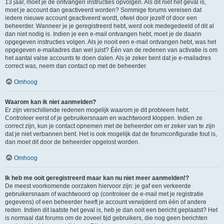
13 jaar, moet je de ontvangen instructies opvolgen. Als dit niet het geval is,
moet je account dan geactiveerd worden? Sommige forums vereisen dat
iedere nieuwe account geactiveerd wordt, ofwel door jezelf of door een
beheerder. Wanneer je je geregistreerd hebt, werd ook medegedeeld of dit al
dan niet nodig is. Indien je een e-mail ontvangen hebt, moet je de daarin
opgegeven instructies volgen. Als je nooit een e-mail ontvangen hebt, was het
opgegeven e-mailadres dan wel juist? Één van de redenen van activatie is om
het aantal valse accounts te doen dalen. Als je zeker bent dat je e-mailadres
correct was, neem dan contact op met de beheerder.
Omhoog
Waarom kan ik niet aanmelden?
Er zijn verschillende redenen mogelijk waarom je dit probleem hebt.
Controleer eerst of je gebruikersnaam en wachtwoord kloppen. Indien ze
correct zijn, kun je contact opnemen met de beheerder om er zeker van te zijn
dat je niet verbannen bent. Het is ook mogelijk dat de forumconfiguratie fout is,
dan moet dit door de beheerder opgelost worden.
Omhoog
Ik heb me ooit geregistreerd maar kan nu niet meer aanmelden!?
De meest voorkomende oorzaken hiervoor zijn: je gaf een verkeerde
gebruikersnaam of wachtwoord op (controleer de e-mail met je registratie
gegevens) of een beheerder heeft je account verwijderd om één of andere
reden. Indien dit laatste het geval is, heb je dan ooit een bericht geplaatst? Het
is normaal dat forums om de zoveel tijd gebruikers, die nog geen berichten