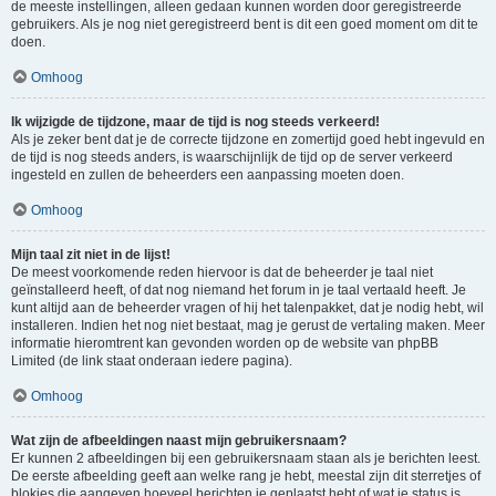
de meeste instellingen, alleen gedaan kunnen worden door geregistreerde
gebruikers. Als je nog niet geregistreerd bent is dit een goed moment om dit te
doen.
Omhoog
Ik wijzigde de tijdzone, maar de tijd is nog steeds verkeerd!
Als je zeker bent dat je de correcte tijdzone en zomertijd goed hebt ingevuld en
de tijd is nog steeds anders, is waarschijnlijk de tijd op de server verkeerd
ingesteld en zullen de beheerders een aanpassing moeten doen.
Omhoog
Mijn taal zit niet in de lijst!
De meest voorkomende reden hiervoor is dat de beheerder je taal niet
geïnstalleerd heeft, of dat nog niemand het forum in je taal vertaald heeft. Je
kunt altijd aan de beheerder vragen of hij het talenpakket, dat je nodig hebt, wil
installeren. Indien het nog niet bestaat, mag je gerust de vertaling maken. Meer
informatie hieromtrent kan gevonden worden op de website van phpBB
Limited (de link staat onderaan iedere pagina).
Omhoog
Wat zijn de afbeeldingen naast mijn gebruikersnaam?
Er kunnen 2 afbeeldingen bij een gebruikersnaam staan als je berichten leest.
De eerste afbeelding geeft aan welke rang je hebt, meestal zijn dit sterretjes of
blokjes die aangeven hoeveel berichten je geplaatst hebt of wat je status is.