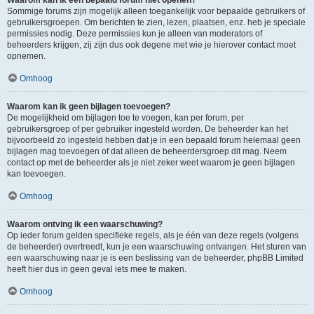
Waarom kan ik een bepaald forum niet openen?
Sommige forums zijn mogelijk alleen toegankelijk voor bepaalde gebruikers of
gebruikersgroepen. Om berichten te zien, lezen, plaatsen, enz. heb je speciale
permissies nodig. Deze permissies kun je alleen van moderators of
beheerders krijgen, zij zijn dus ook degene met wie je hierover contact moet
opnemen.
Omhoog
Waarom kan ik geen bijlagen toevoegen?
De mogelijkheid om bijlagen toe te voegen, kan per forum, per
gebruikersgroep of per gebruiker ingesteld worden. De beheerder kan het
bijvoorbeeld zo ingesteld hebben dat je in een bepaald forum helemaal geen
bijlagen mag toevoegen of dat alleen de beheerdersgroep dit mag. Neem
contact op met de beheerder als je niet zeker weet waarom je geen bijlagen
kan toevoegen.
Omhoog
Waarom ontving ik een waarschuwing?
Op ieder forum gelden specifieke regels, als je één van deze regels (volgens
de beheerder) overtreedt, kun je een waarschuwing ontvangen. Het sturen van
een waarschuwing naar je is een beslissing van de beheerder, phpBB Limited
heeft hier dus in geen geval iets mee te maken.
Omhoog