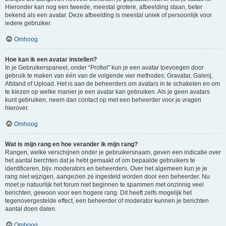
Hieronder kan nog een tweede, meestal grotere, afbeelding staan, beter
bekend als een avatar. Deze afbeelding is meestal uniek of persoonlijk voor
iedere gebruiker.
Omhoog
Hoe kan ik een avatar instellen?
In je Gebruikerspaneel, onder “Profiel” kun je een avatar toevoegen door
gebruik te maken van één van de volgende vier methodes: Gravatar, Galerij,
Afstand of Upload. Het is aan de beheerders om avatars in te schakelen en om
te kiezen op welke manier je een avatar kan gebruiken. Als je geen avatars
kunt gebruiken, neem dan contact op met een beheerder voor je vragen
hierover.
Omhoog
Wat is mijn rang en hoe verander ik mijn rang?
Rangen, welke verschijnen onder je gebruikersnaam, geven een indicatie over
het aantal berchten dat je hebt gemaakt of om bepaalde gebruikers te
identificeren, bijv. moderators en beheerders. Over het algemeen kun je je
rang niet wijzigen, aangezien ze ingesteld worden door een beheerder. Nu
moet je natuurlijk het forum niet beginnen te spammen met onzinnig veel
berichten, gewoon voor een hogere rang. Dit heeft zelfs mogelijk het
tegenovergestelde effect, een beheerder of moderator kunnen je berichten
aantal doen dalen.
Omhoog