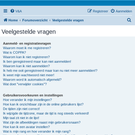
V&A
Registreer
Aanmelden
Z
Home
Forumoverzicht
Veelgestelde vragen
o
Veelgestelde vragen
e
k
Aanmeld- en registratievragen
Waarom moet ik me registreren?
Wat is COPPA?
Waarom kan ik niet registreren?
Ik ben geregistreerd maar kan niet aanmelden!
Waarom kan ik niet aanmelden?
Ik heb me ooit geregistreerd maar kan nu niet meer aanmelden!?
Ik weet mijn wachtwoord niet meer!
Waarom word ik automatisch afgemeld?
Wat doet "verwijder cookies"?
Gebruikersvoorkeuren en instellingen
Hoe verander ik mijn instellingen?
Hoe kan ik onzichtbaar zijn in de online gebruikers lijst?
De tijden zijn niet correct!
Ik wijzigde de tijdzone, maar de tijd is nog steeds verkeerd!
Mijn taal zit niet in de lijst!
Wat zijn de afbeeldingen naast mijn gebruikersnaam?
Hoe kan ik een avatar instellen?
Wat is mijn rang en hoe verander ik mijn rang?