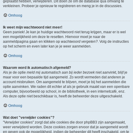
geplaatst hebben, verwijderen. Dit doen ze om de database qua omvang te
verkleinen. Probeer je opnieuw te registreren en meng je in de discussies.
Omhoog
Ik weet mijn wachtwoord niet meer!
Geen paniek! Je kan je huidige wachtwoord niet terug krijgen, maar er is wel
een mogelijkheid om deze te resetten. Hiervoor moet je naar de
aanmeldpagina gaan en klikken op
wachtwoord vergeten?
. Volg de instructies
op het scherm en even later kan je je weer aanmelden.
Omhoog
Waarom word ik automatisch afgemeld?
Als je de optie
meld mij automatisch aan bij ieder bezoek
niet aanvinkt, blijf je
maar voor een bepaalde tijd aangemeld. Zo wordt vermeden dat anderen je
account misbruiken. Om aangemeld te blijven, moet je bij het aanmelden die
optie aanvinken. We raden dit echter af als je gebruik maakt van een openbare
computer, bijvoorbeeld op school, in de bibliotheek, in een internetcafé, enz.
Als deze optie niet beschikbaar is, heeft de beheerder deze uitgeschakeld.
Omhoog
Wat doet "verwijder cookies"?
"Verwijder cookies" zorgt dat alle cookies die door phpBB3 zijn aangemaakt,
weer verwijderd worden. Deze cookies zorgen ervoor dat je aangemeld wordt
en geven ook de mogelijkheid, indien de beheerder dit heeft inschakeld, om te