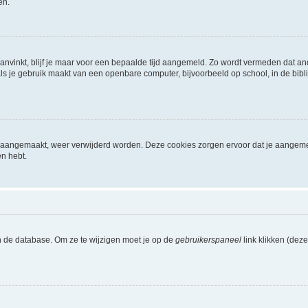
en.
aanvinkt, blijf je maar voor een bepaalde tijd aangemeld. Zo wordt vermeden dat a
ls je gebruik maakt van een openbare computer, bijvoorbeeld op school, in de biblio
ijn aangemaakt, weer verwijderd worden. Deze cookies zorgen ervoor dat je aangem
en hebt.
n de database. Om ze te wijzigen moet je op de
gebruikerspaneel
link klikken (dez