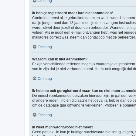
Omhoog
Ik ben geregistreerd maar kan niet aanmelden!
Controleer eerst of je gebruikersnaam en wachtwoord kloppen. I
dat je jonger bent dan 13 jaar, moet je de ontvangen instructi
wordt, ofwel door jezelf of door een beheerder. Wanneer je je 
volgen. Als je nooit een e-mail ontvangen hebt, was het opgege
mailadres correct was, neem dan contact op met de beheerder.
Omhoog
Waarom kan ik niet aanmelden?
Er zijn verschillende redenen mogelijk waarom je dit probleem
van te zijn dat je niet verbannen bent. Het is ook mogelijk dat
Omhoog
Ik heb me ooit geregistreerd maar kan nu niet meer aanmel
De meest voorkomende oorzaken hiervoor zijn: je gaf een verk
of andere reden. Indien dit laatste het geval is, heb je dan oo
om de database qua omvang te verkleinen. Probeer je opnieuw t
Omhoog
Ik weet mijn wachtwoord niet meer!
Geen paniek! Je kan je huidige wachtwoord niet terug krijgen,