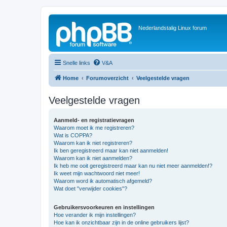
Nederlandstalig Linux forum
Snelle links
V&A
Home
Forumoverzicht
Veelgestelde vragen
Veelgestelde vragen
Aanmeld- en registratievragen
Waarom moet ik me registreren?
Wat is COPPA?
Waarom kan ik niet registreren?
Ik ben geregistreerd maar kan niet aanmelden!
Waarom kan ik niet aanmelden?
Ik heb me ooit geregistreerd maar kan nu niet meer aanmelden!?
Ik weet mijn wachtwoord niet meer!
Waarom word ik automatisch afgemeld?
Wat doet "verwijder cookies"?
Gebruikersvoorkeuren en instellingen
Hoe verander ik mijn instellingen?
Hoe kan ik onzichtbaar zijn in de online gebruikers lijst?