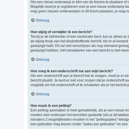
Om een nieuw onderwerp in één van de forums te plaatsen of 
Mogelijk moet je je registreren voor je een nieuw onderwerp k
mag geen nieuwe onderwerpen in dit forum plaatsen, je mag ni
Omhoog
Hoe wijzig of verwijder ik een bericht?
Tenzij je de beheerder of een moderator bent, kun je alleen je 
de
wijzig
knop van het desbetreffende bericht. Als er al iemand o
gewijzigd hebt. Dit zal niet verschijnen als nog niemand gere
gewijzigd hebben. Het verwijderen van een bericht is niet mee
Omhoog
Hoe voeg ik een onderschrift toe aan mijn bericht?
Om een onderschrift aan je bericht toe te voegen, moet je er ee
bericht plaatst. Je kunt er ook voor zorgen dat je onderschrift 
mogelijk om het onderschrift uit te schakelen als je het bericht p
Omhoog
Hoe maak ik een peiling?
Een peiling aanmaken is heel gemakkelijk, als je een nieuw ond
moeten zien onderaan het berichten-gedeelte (als je dit tabblad 
minstens 2 mogelijkheden invullen in het "peilingopties"-tekstg
een gebruiker mag kiezen onder "opties per gebruiker" en een ti