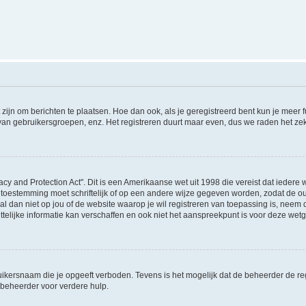
 zijn om berichten te plaatsen. Hoe dan ook, als je geregistreerd bent kun je meer
 van gebruikersgroepen, enz. Het registreren duurt maar even, dus we raden het ze
acy and Protection Act". Dit is een Amerikaanse wet uit 1998 die vereist dat ieder
 toestemming moet schriftelijk of op een andere wijze gegeven worden, zodat de 
et al dan niet op jou of de website waarop je wil registreren van toepassing is, nee
lijke informatie kan verschaffen en ook niet het aanspreekpunt is voor deze wetge
ikersnaam die je opgeeft verboden. Tevens is het mogelijk dat de beheerder de regi
beheerder voor verdere hulp.