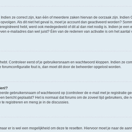
ndien ze correct zijn, kan één of meerdere zaken hiervan de oorzaak zijn. Indien C
es opvolgen. Als dit niet het geval is, moet je account dan geactiveerd worden? S
geregistreerd hebt, werd ook medegedeeld of dit al dan niet nodig is. Indien je een
ven e-mailadres dan wel juist? Één van de redenen van activatie is om het aantal va
 hebt. Controleer eerst of je gebruikersnaam en wachtwoord kloppen. Indien ze cor
 de forumconfiguratie fout is, dan moet dit door de beheerder opgelost worden.
den!?
eerde gebruikersnaam of wachtwoord op (controleer de e-mail met je registratie g
it een bericht geplaatst? Het is normaal dat forums om de zoveel tijd gebruikers, di
e registreren en meng je in de discussies.
 maar er is wel een mogelijkheid om deze te resetten. Hiervoor moet je naar de a