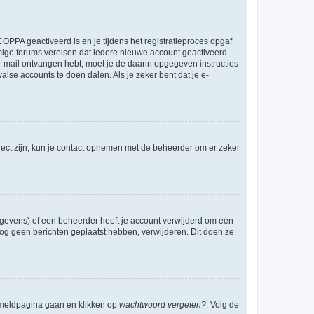
OPPA geactiveerd is en je tijdens het registratieproces opgaf
ommige forums vereisen dat iedere nieuwe account geactiveerd
 e-mail ontvangen hebt, moet je de daarin opgegeven instructies
lse accounts te doen dalen. Als je zeker bent dat je e-
rect zijn, kun je contact opnemen met de beheerder om er zeker
egevens) of een beheerder heeft je account verwijderd om één
e nog geen berichten geplaatst hebben, verwijderen. Dit doen ze
anmeldpagina gaan en klikken op
wachtwoord vergeten?
. Volg de