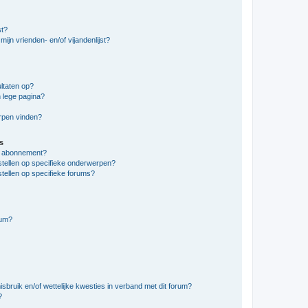
st?
ijn vrienden- en/of vijandenlijst?
ltaten op?
 lege pagina?
erpen vinden?
s
en abonnement?
stellen op specifieke onderwerpen?
tellen op specifieke forums?
rum?
bruik en/of wettelijke kwesties in verband met dit forum?
?