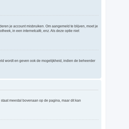
nderen je account misbruiken. Om aangemeld te blijven, moet je
theek, in een internetcafé, enz. Als deze optie niet
eld wordt en geven ook de mogelijkheid, indien de beheerder
e staat meestal bovenaan op de pagina, maar dit kan