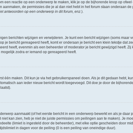
om een reactie op een onderwerp te maken, klik je op de bijhorende knop op ofwe
an aanmaken, de permissies die je al dan niet hebt in het forum staan onderaan de
et antwoorden op een onderwerp in dit forum, enz.
).
eigen berichten wijzigen en verwijderen. Je kunt een bericht wijzigen (soms maar voo
p je bericht gereageerd heeft, komt er onderaan je bericht een klein tekstje dat ze
ageerd heeft, evenmin als een beheerder of moderator je bericht gewijzigd heeft. 
r mogelijk zodra er iemand op gereageerd heeft.
rst één maken. Dit kun je via het gebruikerspaneel doen. Als je dit gedaan hebt, ku
automatisch aan ieder nieuw bericht wordt toegevoegd. Dit doe je door de bijhorende 
laatst).
erwerp aanmaakt (of het eerste bericht in een onderwerp bewerkt en als je daar pe
niet kan zien, heb je niet de juiste permissies om peilingen aan te maken). Je moet 
edeelte (limiet is ingesteld door de beheerder), met elke optie gescheiden door mi
jdslimiet in dagen voor de peiling (0 is een peiling van oneindige duur).