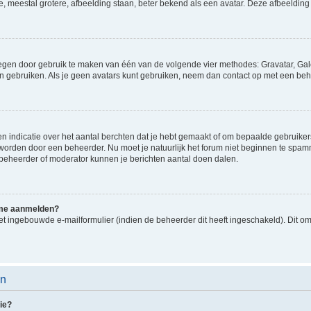
e, meestal grotere, afbeelding staan, beter bekend als een avatar. Deze afbeelding 
oegen door gebruik te maken van één van de volgende vier methodes: Gravatar, Gale
n gebruiken. Als je geen avatars kunt gebruiken, neem dan contact op met een beh
indicatie over het aantal berchten dat je hebt gemaakt of om bepaalde gebruikers 
d worden door een beheerder. Nu moet je natuurlijk het forum niet beginnen te sp
en beheerder of moderator kunnen je berichten aantal doen dalen.
k me aanmelden?
t ingebouwde e-mailformulier (indien de beheerder dit heeft ingeschakeld). Dit o
en
ie?