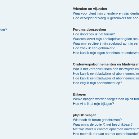
Vrienden en vijanden
Waarvoor dient mijn vrienden- en vijandenlij
Hoe verwijder of voeg ik gebruikers toe aan m
Forums doorzoeken
lden?
Hoe doorzoek ik het forum?
Waarom levert mijn zoekopdracht geen resu
Waarom resulteert mijn zoekopdracht in een
Hoe zoek ik een gebruiker?
Hoe kan ik mijn eigen berichten en onderw
Onderwerpabonnementen en bladwijzer
Wat is het verschil tussen een bladwijzer 
Hoe kan ik een bladwijzer of abonnement in
Hoe kan ik een bladwijzer of abonnement ins
Hoe zeg ik mijn abonnement op?
Bijlagen
Welke bijlagen worden toegestaan op dit fo
Hoe vind ik al mijn bijlagen?
phpBB vragen
Wie heeft dit forum geschreven?
Waarom is de optie X niet beschikbaar?
Met wie moet ik contact opnemen omtrent mis
Hoe neem ik contact op met een beheerder