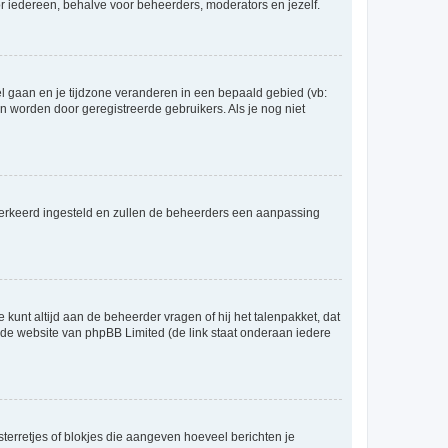
voor iedereen, behalve voor beheerders, moderators en jezelf.
eel gaan en je tijdzone veranderen in een bepaald gebied (vb:
 worden door geregistreerde gebruikers. Als je nog niet
er verkeerd ingesteld en zullen de beheerders een aanpassing
 kunt altijd aan de beheerder vragen of hij het talenpakket, dat
p de website van phpBB Limited (de link staat onderaan iedere
sterretjes of blokjes die aangeven hoeveel berichten je