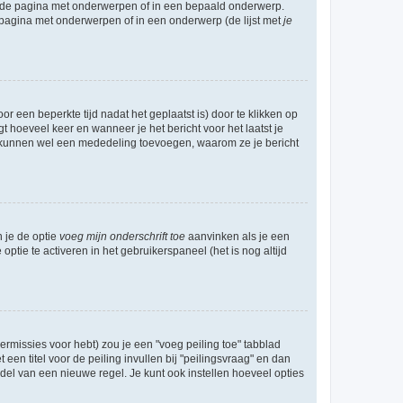
l de pagina met onderwerpen of in een bepaald onderwerp.
 pagina met onderwerpen of in een onderwerp (de lijst met
je
r een beperkte tijd nadat het geplaatst is) door te klikken op
gt hoeveel keer en wanneer je het bericht voor het laatst je
Zij kunnen wel een mededeling toevoegen, waarom ze je bericht
n je de optie
voeg mijn onderschrift toe
aanvinken als je een
optie te activeren in het gebruikerspaneel (het is nog altijd
rmissies voor hebt) zou je een "voeg peiling toe" tabblad
een titel voor de peiling invullen bij "peilingsvraag" en dan
ddel van een nieuwe regel. Je kunt ook instellen hoeveel opties