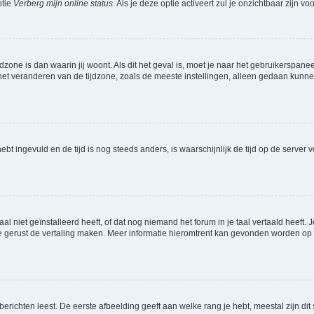
ptie
Verberg mijn online status
. Als je deze optie activeert zul je onzichtbaar zijn 
jdzone is dan waarin jij woont. Als dit het geval is, moet je naar het gebruikerspan
t veranderen van de tijdzone, zoals de meeste instellingen, alleen gedaan kunnen
 hebt ingevuld en de tijd is nog steeds anders, is waarschijnlijk de tijd op de serv
niet geïnstalleerd heeft, of dat nog niemand het forum in je taal vertaald heeft. Je
ag je gerust de vertaling maken. Meer informatie hieromtrent kan gevonden worden o
richten leest. De eerste afbeelding geeft aan welke rang je hebt, meestal zijn dit 