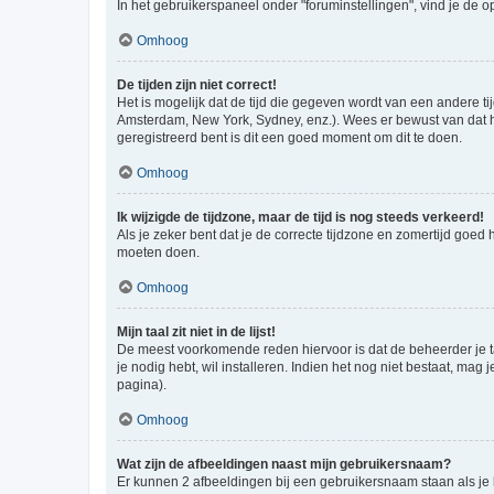
In het gebruikerspaneel onder "foruminstellingen", vind je de o
Omhoog
De tijden zijn niet correct!
Het is mogelijk dat de tijd die gegeven wordt van een andere ti
Amsterdam, New York, Sydney, enz.). Wees er bewust van dat he
geregistreerd bent is dit een goed moment om dit te doen.
Omhoog
Ik wijzigde de tijdzone, maar de tijd is nog steeds verkeerd!
Als je zeker bent dat je de correcte tijdzone en zomertijd goed
moeten doen.
Omhoog
Mijn taal zit niet in de lijst!
De meest voorkomende reden hiervoor is dat de beheerder je taal 
je nodig hebt, wil installeren. Indien het nog niet bestaat, m
pagina).
Omhoog
Wat zijn de afbeeldingen naast mijn gebruikersnaam?
Er kunnen 2 afbeeldingen bij een gebruikersnaam staan als je be