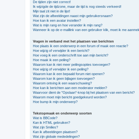
De tijden zijn niet correct!
Ik wijzigde de tijdzone, maar de tijd is nog steeds verkeerd!
Mijn taal zit niet in de lijst!
Wat zijn de afbeeldingen naast mijn gebruikersnaam?
Hoe kan ik een avatar instellen?
Wat is mijn rang en hoe verander ik mijn rang?
Wanneer ik op de e-maillink van een gebruiker klik, moet ik me aanme
Vragen in verband met het plaatsen van berichten
Hoe plaats ik een onderwerp in een forum of maak een reactie?
Hoe wijzig of verwijder ik een bericht?
Hoe voeg ik een onderschrift toe aan mijn bericht?
Hoe maak ik een peiling?
Waarom kan ik niet meer peilingsopties toevoegen?
Hoe wijzig of verwijder ik een peiling?
Waarom kan ik een bepaald forum niet openen?
Waarom kan ik geen bijlagen toevoegen?
Waarom ontving ik een waarschuwing?
Hoe kan ik berichten aan een moderator melden?
Waarvoor dient de "Opslaan"-knop bij het plaatsen van een bericht?
Waarom moet mijn bericht goedgekeurd worden?
Hoe bump ik mijn onderwerp?
Tekstopmaak en onderwerp soorten
Wat is BBCode?
Kan ik HTML gebruiken?
Wat zijn Smilies?
Kan ik afbeeldingen plaatsen?
Wat zijn globale mededelingen?