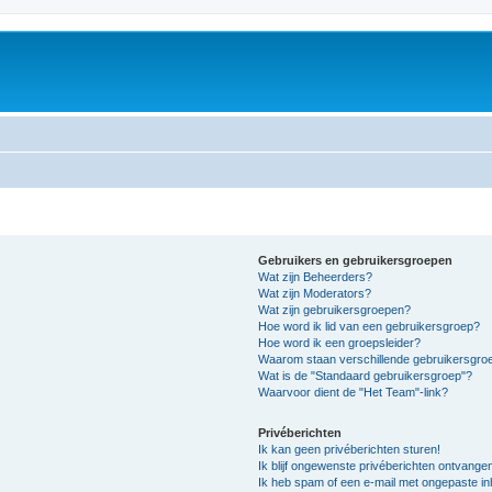
Gebruikers en gebruikersgroepen
Wat zijn Beheerders?
Wat zijn Moderators?
Wat zijn gebruikersgroepen?
Hoe word ik lid van een gebruikersgroep?
Hoe word ik een groepsleider?
Waarom staan verschillende gebruikersgroe
Wat is de "Standaard gebruikersgroep"?
Waarvoor dient de "Het Team"-link?
Privéberichten
Ik kan geen privéberichten sturen!
Ik blijf ongewenste privéberichten ontvange
Ik heb spam of een e-mail met ongepaste i