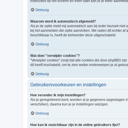
instructies op het scherm en even later kan je je weer aanmeld
Omhoog
Waarom word ik automatisch afgemeld?
Als je de optie
meld mij automatisch aan bij ieder bezoek
niet 
bij het aanmelden die optie aanvinken. We raden dit echter af a
beschikbaar is, heeft de beheerder deze uitgeschakeld.
Omhoog
Wat doet "verwijder cookies"?
"Verwijder cookies" zorgt dat alle cookies die door phpBB3 z
dit heeft inschakeld, om te zien welke onderwerpen je al gelez
Omhoog
Gebruikersvoorkeuren en instellingen
Hoe verander ik mijn instellingen?
Als je geregistreerd bent, worden al je gegevens opgeslagen i
verschillen), daarna kun je je instellingen wijzigen.
Omhoog
Hoe kan ik onzichtbaar zijn in de online gebruikers lijst?