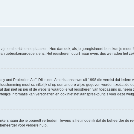
 zijn om berichten te plaatsen. Hoe dan ook, als je geregistreerd bent kun je meer
 van gebruikersgroepen, enz. Het registreren duurt maar even, dus we raden het ze
acy and Protection Act". Dit is een Amerikaanse wet uit 1998 die vereist dat ieder
 toestemming moet schriftelijk of op een andere wijze gegeven worden, zodat de 
et al dan niet op jou of de website waarop je wil registreren van toepassing is, nee
lijke informatie kan verschaffen en ook niet het aanspreekpunt is voor deze wetge
ikersnaam die je opgeeft verboden. Tevens is het mogelijk dat de beheerder de regi
beheerder voor verdere hulp.