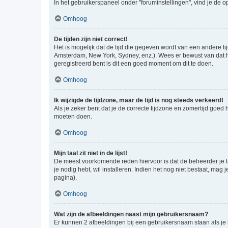
In het gebruikerspaneel onder "foruminstellingen", vind je de o
Omhoog
De tijden zijn niet correct!
Het is mogelijk dat de tijd die gegeven wordt van een andere ti
Amsterdam, New York, Sydney, enz.). Wees er bewust van dat he
geregistreerd bent is dit een goed moment om dit te doen.
Omhoog
Ik wijzigde de tijdzone, maar de tijd is nog steeds verkeerd!
Als je zeker bent dat je de correcte tijdzone en zomertijd goed
moeten doen.
Omhoog
Mijn taal zit niet in de lijst!
De meest voorkomende reden hiervoor is dat de beheerder je taal 
je nodig hebt, wil installeren. Indien het nog niet bestaat, m
pagina).
Omhoog
Wat zijn de afbeeldingen naast mijn gebruikersnaam?
Er kunnen 2 afbeeldingen bij een gebruikersnaam staan als je be