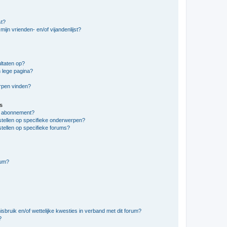
st?
ijn vrienden- en/of vijandenlijst?
ltaten op?
 lege pagina?
erpen vinden?
s
en abonnement?
stellen op specifieke onderwerpen?
tellen op specifieke forums?
rum?
bruik en/of wettelijke kwesties in verband met dit forum?
?