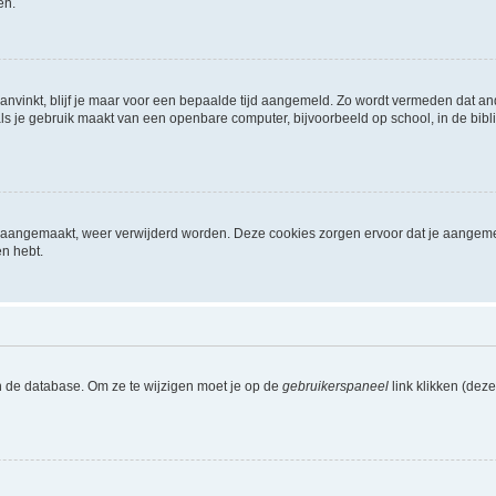
en.
aanvinkt, blijf je maar voor een bepaalde tijd aangemeld. Zo wordt vermeden dat a
ls je gebruik maakt van een openbare computer, bijvoorbeeld op school, in de biblio
ijn aangemaakt, weer verwijderd worden. Deze cookies zorgen ervoor dat je aangem
en hebt.
n de database. Om ze te wijzigen moet je op de
gebruikerspaneel
link klikken (dez