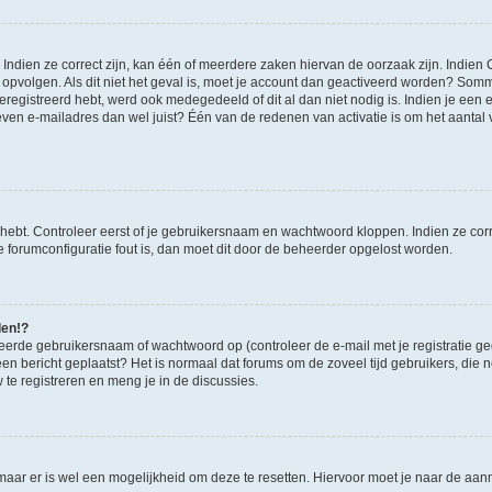
ndien ze correct zijn, kan één of meerdere zaken hiervan de oorzaak zijn. Indien C
es opvolgen. Als dit niet het geval is, moet je account dan geactiveerd worden? S
geregistreerd hebt, werd ook medegedeeld of dit al dan niet nodig is. Indien je een
ven e-mailadres dan wel juist? Één van de redenen van activatie is om het aantal va
 hebt. Controleer eerst of je gebruikersnaam en wachtwoord kloppen. Indien ze cor
 de forumconfiguratie fout is, dan moet dit door de beheerder opgelost worden.
den!?
eerde gebruikersnaam of wachtwoord op (controleer de e-mail met je registratie g
it een bericht geplaatst? Het is normaal dat forums om de zoveel tijd gebruikers, di
e registreren en meng je in de discussies.
 maar er is wel een mogelijkheid om deze te resetten. Hiervoor moet je naar de a