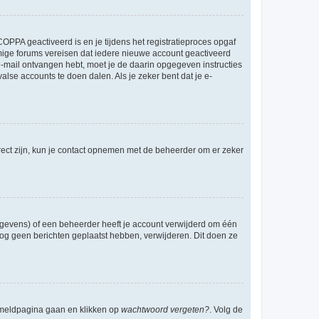
OPPA geactiveerd is en je tijdens het registratieproces opgaf
ommige forums vereisen dat iedere nieuwe account geactiveerd
 e-mail ontvangen hebt, moet je de daarin opgegeven instructies
lse accounts te doen dalen. Als je zeker bent dat je e-
rect zijn, kun je contact opnemen met de beheerder om er zeker
egevens) of een beheerder heeft je account verwijderd om één
e nog geen berichten geplaatst hebben, verwijderen. Dit doen ze
anmeldpagina gaan en klikken op
wachtwoord vergeten?
. Volg de