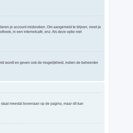
nderen je account misbruiken. Om aangemeld te blijven, moet je
theek, in een internetcafé, enz. Als deze optie niet
eld wordt en geven ook de mogelijkheid, indien de beheerder
e staat meestal bovenaan op de pagina, maar dit kan