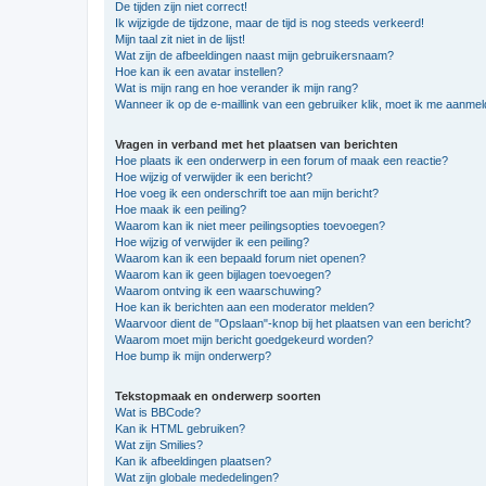
De tijden zijn niet correct!
Ik wijzigde de tijdzone, maar de tijd is nog steeds verkeerd!
Mijn taal zit niet in de lijst!
Wat zijn de afbeeldingen naast mijn gebruikersnaam?
Hoe kan ik een avatar instellen?
Wat is mijn rang en hoe verander ik mijn rang?
Wanneer ik op de e-maillink van een gebruiker klik, moet ik me aanme
Vragen in verband met het plaatsen van berichten
Hoe plaats ik een onderwerp in een forum of maak een reactie?
Hoe wijzig of verwijder ik een bericht?
Hoe voeg ik een onderschrift toe aan mijn bericht?
Hoe maak ik een peiling?
Waarom kan ik niet meer peilingsopties toevoegen?
Hoe wijzig of verwijder ik een peiling?
Waarom kan ik een bepaald forum niet openen?
Waarom kan ik geen bijlagen toevoegen?
Waarom ontving ik een waarschuwing?
Hoe kan ik berichten aan een moderator melden?
Waarvoor dient de "Opslaan"-knop bij het plaatsen van een bericht?
Waarom moet mijn bericht goedgekeurd worden?
Hoe bump ik mijn onderwerp?
Tekstopmaak en onderwerp soorten
Wat is BBCode?
Kan ik HTML gebruiken?
Wat zijn Smilies?
Kan ik afbeeldingen plaatsen?
Wat zijn globale mededelingen?