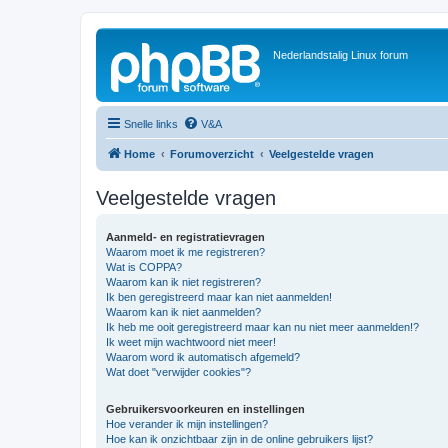
Nederlandstalig Linux forum
Snelle links
V&A
Home
Forumoverzicht
Veelgestelde vragen
Veelgestelde vragen
Aanmeld- en registratievragen
Waarom moet ik me registreren?
Wat is COPPA?
Waarom kan ik niet registreren?
Ik ben geregistreerd maar kan niet aanmelden!
Waarom kan ik niet aanmelden?
Ik heb me ooit geregistreerd maar kan nu niet meer aanmelden!?
Ik weet mijn wachtwoord niet meer!
Waarom word ik automatisch afgemeld?
Wat doet "verwijder cookies"?
Gebruikersvoorkeuren en instellingen
Hoe verander ik mijn instellingen?
Hoe kan ik onzichtbaar zijn in de online gebruikers lijst?