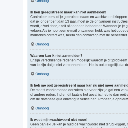
Omhoog
Ik ben geregistreerd maar kan niet aanmelden!
Controleer eerst of je gebruikersnaam en wachtwoord kloppen. I
dat je jonger bent dan 13 jaar, moet je de ontvangen instructi
wordt, ofwel door jezelf of door een beheerder. Wanneer je je 
volgen. Als je nooit een e-mail ontvangen hebt, was het opgege
mailadres correct was, neem dan contact op met de beheerder.
Omhoog
Waarom kan ik niet aanmelden?
Er zijn verschillende redenen mogelijk waarom je dit probleem
van te zijn dat je niet verbannen bent. Het is ook mogelijk dat
Omhoog
Ik heb me ooit geregistreerd maar kan nu niet meer aanmel
De meest voorkomende oorzaken hiervoor zijn: je gaf een verk
of andere reden. Indien dit laatste het geval is, heb je dan oo
om de database qua omvang te verkleinen. Probeer je opnieuw t
Omhoog
Ik weet mijn wachtwoord niet meer!
Geen paniek! Je kan je huidige wachtwoord niet terug krijgen,