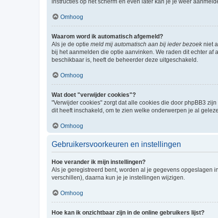
instructies op het scherm en even later kan je je weer aanmeld
Omhoog
Waarom word ik automatisch afgemeld?
Als je de optie
meld mij automatisch aan bij ieder bezoek
niet 
bij het aanmelden die optie aanvinken. We raden dit echter af a
beschikbaar is, heeft de beheerder deze uitgeschakeld.
Omhoog
Wat doet "verwijder cookies"?
"Verwijder cookies" zorgt dat alle cookies die door phpBB3 z
dit heeft inschakeld, om te zien welke onderwerpen je al gelez
Omhoog
Gebruikersvoorkeuren en instellingen
Hoe verander ik mijn instellingen?
Als je geregistreerd bent, worden al je gegevens opgeslagen i
verschillen), daarna kun je je instellingen wijzigen.
Omhoog
Hoe kan ik onzichtbaar zijn in de online gebruikers lijst?