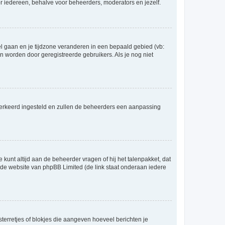
voor iedereen, behalve voor beheerders, moderators en jezelf.
eel gaan en je tijdzone veranderen in een bepaald gebied (vb:
 worden door geregistreerde gebruikers. Als je nog niet
er verkeerd ingesteld en zullen de beheerders een aanpassing
 kunt altijd aan de beheerder vragen of hij het talenpakket, dat
p de website van phpBB Limited (de link staat onderaan iedere
sterretjes of blokjes die aangeven hoeveel berichten je