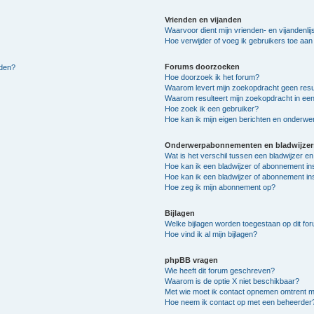
Vrienden en vijanden
Waarvoor dient mijn vrienden- en vijandenlij
Hoe verwijder of voeg ik gebruikers toe aan m
Forums doorzoeken
lden?
Hoe doorzoek ik het forum?
Waarom levert mijn zoekopdracht geen resu
Waarom resulteert mijn zoekopdracht in een
Hoe zoek ik een gebruiker?
Hoe kan ik mijn eigen berichten en onderw
Onderwerpabonnementen en bladwijzer
Wat is het verschil tussen een bladwijzer 
Hoe kan ik een bladwijzer of abonnement in
Hoe kan ik een bladwijzer of abonnement ins
Hoe zeg ik mijn abonnement op?
Bijlagen
Welke bijlagen worden toegestaan op dit fo
Hoe vind ik al mijn bijlagen?
phpBB vragen
Wie heeft dit forum geschreven?
Waarom is de optie X niet beschikbaar?
Met wie moet ik contact opnemen omtrent mis
Hoe neem ik contact op met een beheerder