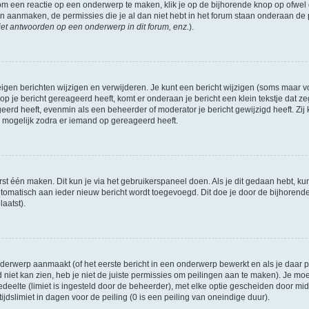
om een reactie op een onderwerp te maken, klik je op de bijhorende knop op ofwe
an aanmaken, de permissies die je al dan niet hebt in het forum staan onderaan de
et antwoorden op een onderwerp in dit forum, enz.
).
eigen berichten wijzigen en verwijderen. Je kunt een bericht wijzigen (soms maar voo
p je bericht gereageerd heeft, komt er onderaan je bericht een klein tekstje dat ze
ageerd heeft, evenmin als een beheerder of moderator je bericht gewijzigd heeft. 
r mogelijk zodra er iemand op gereageerd heeft.
rst één maken. Dit kun je via het gebruikerspaneel doen. Als je dit gedaan hebt, ku
automatisch aan ieder nieuw bericht wordt toegevoegd. Dit doe je door de bijhorende 
laatst).
erwerp aanmaakt (of het eerste bericht in een onderwerp bewerkt en als je daar pe
niet kan zien, heb je niet de juiste permissies om peilingen aan te maken). Je moet 
edeelte (limiet is ingesteld door de beheerder), met elke optie gescheiden door mi
jdslimiet in dagen voor de peiling (0 is een peiling van oneindige duur).