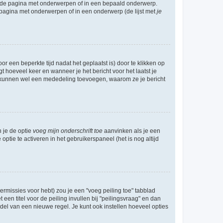
l de pagina met onderwerpen of in een bepaald onderwerp.
 pagina met onderwerpen of in een onderwerp (de lijst met
je
r een beperkte tijd nadat het geplaatst is) door te klikken op
gt hoeveel keer en wanneer je het bericht voor het laatst je
Zij kunnen wel een mededeling toevoegen, waarom ze je bericht
n je de optie
voeg mijn onderschrift toe
aanvinken als je een
optie te activeren in het gebruikerspaneel (het is nog altijd
rmissies voor hebt) zou je een "voeg peiling toe" tabblad
een titel voor de peiling invullen bij "peilingsvraag" en dan
ddel van een nieuwe regel. Je kunt ook instellen hoeveel opties