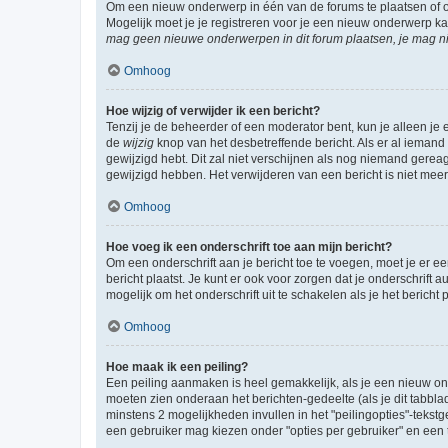
Om een nieuw onderwerp in één van de forums te plaatsen of 
Mogelijk moet je je registreren voor je een nieuw onderwerp k
mag geen nieuwe onderwerpen in dit forum plaatsen, je mag ni
Omhoog
Hoe wijzig of verwijder ik een bericht?
Tenzij je de beheerder of een moderator bent, kun je alleen je 
de
wijzig
knop van het desbetreffende bericht. Als er al iemand o
gewijzigd hebt. Dit zal niet verschijnen als nog niemand gere
gewijzigd hebben. Het verwijderen van een bericht is niet mee
Omhoog
Hoe voeg ik een onderschrift toe aan mijn bericht?
Om een onderschrift aan je bericht toe te voegen, moet je er ee
bericht plaatst. Je kunt er ook voor zorgen dat je onderschrift 
mogelijk om het onderschrift uit te schakelen als je het bericht p
Omhoog
Hoe maak ik een peiling?
Een peiling aanmaken is heel gemakkelijk, als je een nieuw ond
moeten zien onderaan het berichten-gedeelte (als je dit tabblad 
minstens 2 mogelijkheden invullen in het "peilingopties"-tekstg
een gebruiker mag kiezen onder "opties per gebruiker" en een ti