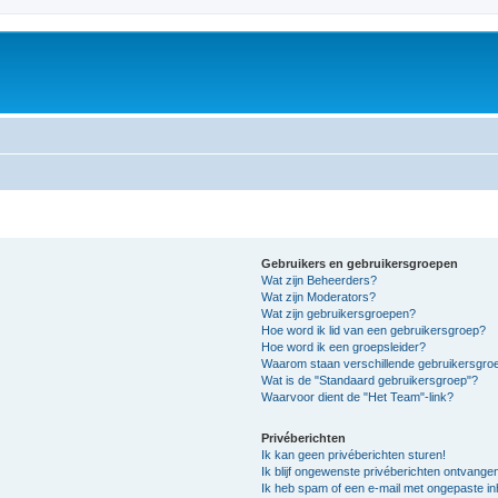
Gebruikers en gebruikersgroepen
Wat zijn Beheerders?
Wat zijn Moderators?
Wat zijn gebruikersgroepen?
Hoe word ik lid van een gebruikersgroep?
Hoe word ik een groepsleider?
Waarom staan verschillende gebruikersgroe
Wat is de "Standaard gebruikersgroep"?
Waarvoor dient de "Het Team"-link?
Privéberichten
Ik kan geen privéberichten sturen!
Ik blijf ongewenste privéberichten ontvange
Ik heb spam of een e-mail met ongepaste i