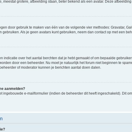
e, meestal grotere, afbeelding staan, beter bekend als een avatar. Deze afbeelding 
oegen door gebruik te maken van één van de volgende vier methodes: Gravatar, Gale
n gebruiken. Als je geen avatars kunt gebruiken, neem dan contact op met een beh
indicatie over het aantal berchten dat je hebt gemaakt of om bepaalde gebruikers 
d worden door een beheerder. Nu moet je natuurlijk het forum niet beginnen te sp
en beheerder of moderator kunnen je berichten aantal doen dalen.
k me aanmelden?
t ingebouwde e-mailformulier (indien de beheerder dit heeft ingeschakeld). Dit o
en
ie?