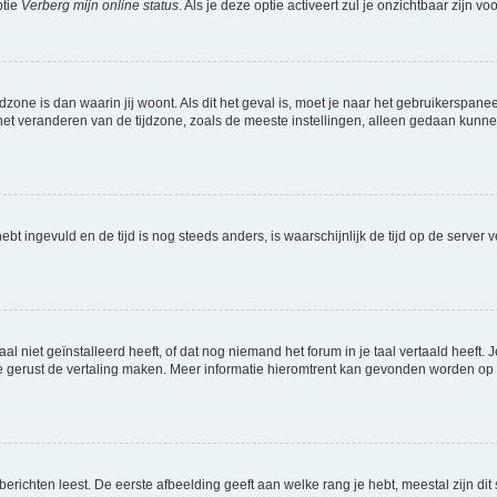
ptie
Verberg mijn online status
. Als je deze optie activeert zul je onzichtbaar zijn 
jdzone is dan waarin jij woont. Als dit het geval is, moet je naar het gebruikerspan
t veranderen van de tijdzone, zoals de meeste instellingen, alleen gedaan kunnen
 hebt ingevuld en de tijd is nog steeds anders, is waarschijnlijk de tijd op de serv
niet geïnstalleerd heeft, of dat nog niemand het forum in je taal vertaald heeft. Je
ag je gerust de vertaling maken. Meer informatie hieromtrent kan gevonden worden o
richten leest. De eerste afbeelding geeft aan welke rang je hebt, meestal zijn dit 