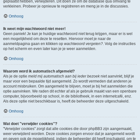
geplaatst hebben, verwijderen. Dit doen ze om de database qua omvang te
verkleinen. Probeer je opnieuw te registreren en meng je in de discussies.
Omhoog
Ik weet mijn wachtwoord niet meer!
Geen paniek! Je kan je huidige wachtwoord niet terug krijgen, maar er is wel
een mogelijkheid om deze te resetten. Hiervoor moet je naar de
aanmeldpagina gaan en klikken op
wachtwoord vergeten?
. Volg de instructies
op het scherm en even later kan je je weer aanmelden.
Omhoog
Waarom word ik automatisch afgemeld?
Als je de optie
meld mij automatisch aan bij ieder bezoek
niet aanvinkt, blijf je
maar voor een bepaalde tijd aangemeld. Zo wordt vermeden dat anderen je
account misbruiken. Om aangemeld te blijven, moet je bij het aanmelden die
optie aanvinken. We raden dit echter af als je gebruik maakt van een openbare
computer, bijvoorbeeld op school, in de bibliotheek, in een internetcafé, enz.
Als deze optie niet beschikbaar is, heeft de beheerder deze uitgeschakeld.
Omhoog
Wat doet "verwijder cookies"?
"Verwijder cookies" zorgt dat alle cookies die door phpBB3 zijn aangemaakt,
weer verwijderd worden. Deze cookies zorgen ervoor dat je aangemeld wordt
en geven ook de mogelijkheid, indien de beheerder dit heeft inschakeld, om te