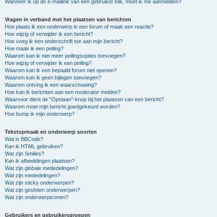
Wanneer ik op de e-maillink van een gebruiker klik, moet ik me aanmelden?
Vragen in verband met het plaatsen van berichten
Hoe plaats ik een onderwerp in een forum of maak een reactie?
Hoe wijzig of verwijder ik een bericht?
Hoe voeg ik een onderschrift toe aan mijn bericht?
Hoe maak ik een peiling?
Waarom kan ik niet meer peilingsopties toevoegen?
Hoe wijzig of verwijder ik een peiling?
Waarom kan ik een bepaald forum niet openen?
Waarom kan ik geen bijlagen toevoegen?
Waarom ontving ik een waarschuwing?
Hoe kan ik berichten aan een moderator melden?
Waarvoor dient de "Opslaan"-knop bij het plaatsen van een bericht?
Waarom moet mijn bericht goedgekeurd worden?
Hoe bump ik mijn onderwerp?
Tekstopmaak en onderwerp soorten
Wat is BBCode?
Kan ik HTML gebruiken?
Wat zijn Smilies?
Kan ik afbeeldingen plaatsen?
Wat zijn globale mededelingen?
Wat zijn mededelingen?
Wat zijn sticky onderwerpen?
Wat zijn gesloten onderwerpen?
Wat zijn onderwerpiconen?
Gebruikers en gebruikersgroepen