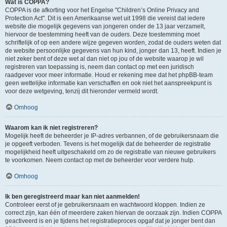
Wat is COPPA?
COPPA is de afkorting voor het Engelse "Children’s Online Privacy and
Protection Act". Dit is een Amerikaanse wet uit 1998 die vereist dat iedere
website die mogelijk gegevens van jongeren onder de 13 jaar verzamelt,
hiervoor de toestemming heeft van de ouders. Deze toestemming moet
schriftelijk of op een andere wijze gegeven worden, zodat de ouders weten dat
de website persoonlijke gegevens van hun kind, jonger dan 13, heeft. Indien je
niet zeker bent of deze wet al dan niet op jou of de website waarop je wil
registreren van toepassing is, neem dan contact op met een juridisch
raadgever voor meer informatie. Houd er rekening mee dat het phpBB-team
geen wettelijke informatie kan verschaffen en ook niet het aanspreekpunt is
voor deze wetgeving, tenzij dit hieronder vermeld wordt.
Omhoog
Waarom kan ik niet registreren?
Mogelijk heeft de beheerder je IP-adres verbannen, of de gebruikersnaam die
je opgeeft verboden. Tevens is het mogelijk dat de beheerder de registratie
mogelijkheid heeft uitgeschakeld om zo de registratie van nieuwe gebruikers
te voorkomen. Neem contact op met de beheerder voor verdere hulp.
Omhoog
Ik ben geregistreerd maar kan niet aanmelden!
Controleer eerst of je gebruikersnaam en wachtwoord kloppen. Indien ze
correct zijn, kan één of meerdere zaken hiervan de oorzaak zijn. Indien COPPA
geactiveerd is en je tijdens het registratieproces opgaf dat je jonger bent dan