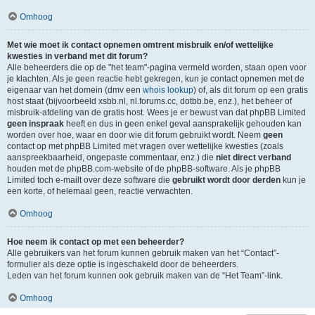
Omhoog
Met wie moet ik contact opnemen omtrent misbruik en/of wettelijke
kwesties in verband met dit forum?
Alle beheerders die op de "het team"-pagina vermeld worden, staan open voor
je klachten. Als je geen reactie hebt gekregen, kun je contact opnemen met de
eigenaar van het domein (dmv een
whois lookup
) of, als dit forum op een gratis
host staat (bijvoorbeeld xsbb.nl, nl.forums.cc, dotbb.be, enz.), het beheer of
misbruik-afdeling van de gratis host. Wees je er bewust van dat phpBB Limited
geen inspraak
heeft en dus in geen enkel geval aansprakelijk gehouden kan
worden over hoe, waar en door wie dit forum gebruikt wordt. Neem
geen
contact op met phpBB Limited met vragen over wettelijke kwesties (zoals
aanspreekbaarheid, ongepaste commentaar, enz.) die
niet direct verband
houden met de phpBB.com-website of de phpBB-software. Als je phpBB
Limited toch e-mailt over deze software die
gebruikt wordt door derden
kun je
een korte, of helemaal geen, reactie verwachten.
Omhoog
Hoe neem ik contact op met een beheerder?
Alle gebruikers van het forum kunnen gebruik maken van het “Contact”-
formulier als deze optie is ingeschakeld door de beheerders.
Leden van het forum kunnen ook gebruik maken van de “Het Team”-link.
Omhoog