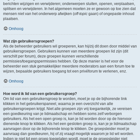
berichten wijzigen en verwijderen; onderwerpen sluiten, openen, verplaatsen,
splitsen en verwijderen. In het algemeen moeten ze er gewoon op toe zien dat
mensen niet van het onderwerp afwijken (
off-topic
gaan) of ongepaste inhoud
plaatsen.
Omhoog
Wat zijn gebruikersgroepen?
Als de beheerder gebruikers wil groeperen, kan hij/zij dit doen door middel van
gebruikersgroepen. Gebruikers kunnen van meerdere groepen lid zijn (dit
verschilt per forum), deze groepen kunnen verschillende
permissies/toegangspermissies hebben. Op deze manier is het voor de
beheerder een stuk gemakkelijker meerdere moderators aan een forum toe te
wijzen, bepaalde gebruikers toegang tot een privéforum te verlenen, enz.
Omhoog
Hoe word ik lid van een gebruikersgroep?
Om lid van een gebruikersgroep te worden, moet je op de bijhorende link
klikken in het gebruikerspaneel, waarna je een overzicht van alle
gebruikersgroepen krijgt. Niet alle groepen zijn vrij toegankelijk, ze vereisen
een goedkeuring van je lidmaatschap en hebben soms zelf verborgen
gebruikers. Als het een open groep is, kan je lid worden door op de hiervoor
dienende knop te klikken. Als het een gesloten groep is, kan je je lidmaatschap
aanvragen door op de bijhorende knop te klikken. De groepsleider moet je
aanvraag dan goedkeuren, hij of zij vraagt mogelijk waarom je lid wil worden.
Indien je niet tot een groep toegelaten wordt, moet je de groepsleider niet