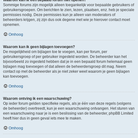
Waarom kan ik een bepaald forum niet openen?
Sommige forums zijn mogelijk alleen toegankelijk voor bepaalde gebruikers of
gebruikersgroepen. Om berichten te zien, lezen, plaatsen, enz. heb je speciale
permissies nodig. Deze permissies kun je alleen van moderators of
beheerders krijgen, zij zijn dus ook degene met wie je hierover contact moet
opnemen.
Omhoog
Waarom kan ik geen bijlagen toevoegen?
De mogelijkheid om bijlagen toe te voegen, kan per forum, per
gebruikersgroep of per gebruiker ingesteld worden. De beheerder kan het
bijvoorbeeld zo ingesteld hebben dat je in een bepaald forum helemaal geen
bijlagen mag toevoegen of dat alleen de beheerdersgroep dit mag. Neem
contact op met de beheerder als je niet zeker weet waarom je geen bijlagen
kan toevoegen.
Omhoog
Waarom ontving ik een waarschuwing?
Op ieder forum gelden specifieke regels, als je één van deze regels (volgens
de beheerder) overtreedt, kun je een waarschuwing ontvangen. Het sturen van
een waarschuwing naar je is een beslissing van de beheerder, phpBB Limited
heeft hier dus in geen geval iets mee te maken.
Omhoog