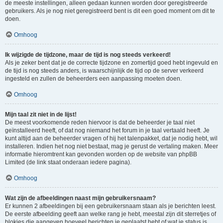
de meeste instellingen, alleen gedaan kunnen worden door geregistreerde
gebruikers. Als je nog niet geregistreerd bent is dit een goed moment om dit te
doen.
Omhoog
Ik wijzigde de tijdzone, maar de tijd is nog steeds verkeerd!
Als je zeker bent dat je de correcte tijdzone en zomertijd goed hebt ingevuld en
de tijd is nog steeds anders, is waarschijnlijk de tijd op de server verkeerd
ingesteld en zullen de beheerders een aanpassing moeten doen.
Omhoog
Mijn taal zit niet in de lijst!
De meest voorkomende reden hiervoor is dat de beheerder je taal niet
geïnstalleerd heeft, of dat nog niemand het forum in je taal vertaald heeft. Je
kunt altijd aan de beheerder vragen of hij het talenpakket, dat je nodig hebt, wil
installeren. Indien het nog niet bestaat, mag je gerust de vertaling maken. Meer
informatie hieromtrent kan gevonden worden op de website van phpBB
Limited (de link staat onderaan iedere pagina).
Omhoog
Wat zijn de afbeeldingen naast mijn gebruikersnaam?
Er kunnen 2 afbeeldingen bij een gebruikersnaam staan als je berichten leest.
De eerste afbeelding geeft aan welke rang je hebt, meestal zijn dit sterretjes of
blokjes die aangeven hoeveel berichten je geplaatst hebt of wat je status is.