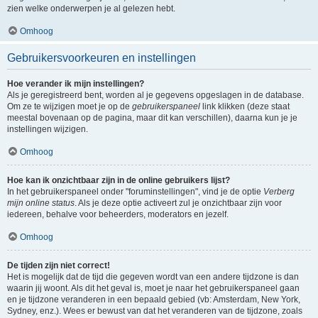
zien welke onderwerpen je al gelezen hebt.
Omhoog
Gebruikersvoorkeuren en instellingen
Hoe verander ik mijn instellingen?
Als je geregistreerd bent, worden al je gegevens opgeslagen in de database.
Om ze te wijzigen moet je op de
gebruikerspaneel
link klikken (deze staat
meestal bovenaan op de pagina, maar dit kan verschillen), daarna kun je je
instellingen wijzigen.
Omhoog
Hoe kan ik onzichtbaar zijn in de online gebruikers lijst?
In het gebruikerspaneel onder "foruminstellingen", vind je de optie
Verberg
mijn online status
. Als je deze optie activeert zul je onzichtbaar zijn voor
iedereen, behalve voor beheerders, moderators en jezelf.
Omhoog
De tijden zijn niet correct!
Het is mogelijk dat de tijd die gegeven wordt van een andere tijdzone is dan
waarin jij woont. Als dit het geval is, moet je naar het gebruikerspaneel gaan
en je tijdzone veranderen in een bepaald gebied (vb: Amsterdam, New York,
Sydney, enz.). Wees er bewust van dat het veranderen van de tijdzone, zoals