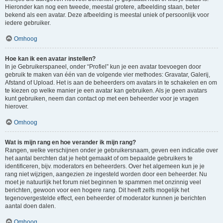
Hieronder kan nog een tweede, meestal grotere, afbeelding staan, beter
bekend als een avatar. Deze afbeelding is meestal uniek of persoonlijk voor
iedere gebruiker.
Omhoog
Hoe kan ik een avatar instellen?
In je Gebruikerspaneel, onder “Profiel” kun je een avatar toevoegen door
gebruik te maken van één van de volgende vier methodes: Gravatar, Galerij,
Afstand of Upload. Het is aan de beheerders om avatars in te schakelen en om
te kiezen op welke manier je een avatar kan gebruiken. Als je geen avatars
kunt gebruiken, neem dan contact op met een beheerder voor je vragen
hierover.
Omhoog
Wat is mijn rang en hoe verander ik mijn rang?
Rangen, welke verschijnen onder je gebruikersnaam, geven een indicatie over
het aantal berchten dat je hebt gemaakt of om bepaalde gebruikers te
identificeren, bijv. moderators en beheerders. Over het algemeen kun je je
rang niet wijzigen, aangezien ze ingesteld worden door een beheerder. Nu
moet je natuurlijk het forum niet beginnen te spammen met onzinnig veel
berichten, gewoon voor een hogere rang. Dit heeft zelfs mogelijk het
tegenovergestelde effect, een beheerder of moderator kunnen je berichten
aantal doen dalen.
Omhoog