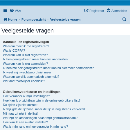
V&A
Registreer
Aanmelden
Z
Home
Forumoverzicht
Veelgestelde vragen
o
Veelgestelde vragen
e
k
Aanmeld- en registratievragen
Waarom moet ik me registreren?
Wat is COPPA?
Waarom kan ik niet registreren?
Ik ben geregistreerd maar kan niet aanmelden!
Waarom kan ik niet aanmelden?
Ik heb me ooit geregistreerd maar kan nu niet meer aanmelden!?
Ik weet mijn wachtwoord niet meer!
Waarom word ik automatisch afgemeld?
Wat doet "verwijder cookies"?
Gebruikersvoorkeuren en instellingen
Hoe verander ik mijn instellingen?
Hoe kan ik onzichtbaar zijn in de online gebruikers lijst?
De tijden zijn niet correct!
Ik wijzigde de tijdzone, maar de tijd is nog steeds verkeerd!
Mijn taal zit niet in de lijst!
Wat zijn de afbeeldingen naast mijn gebruikersnaam?
Hoe kan ik een avatar instellen?
Wat is mijn rang en hoe verander ik mijn rang?