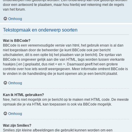
onderwerpen niet gebumpt worden. Een onderwerp kan ook gebumpt worden
door een antwoord te plaatsen, maar hou hierbij wel rekening met de regels
van het forum.
Omhoog
Tekstopmaak en onderwerp soorten
Wat is BBCode?
BBCode is een vereenvoudigde versie van html, het gebruik ervan is al dan
niet toegestaan door de beheerder (je kunt BBCode ook per bericht
uitschakelen, dit is een optie bij het plaatsen van je bericht). De syntax van
BBCode is ongeveer gelijk aan die van HTML, tags worden tussen vierkante
haakjes [ en ] geplaatst, dus niet < en >. Daarnaast geeft het een grotere
controle over hoe iets wordt weergegeven. Meer informatie omtrent BBCode is
te vinden in de handleiding die je kunt openen als je een bericht plaatst.
Omhoog
Kan ik HTML gebruiken?
Nee, het is niet mogelijk om je bericht op te maken met HTML code. De meeste
opmaak die je via HTML kan toepassen is ook via BBCode mogelijk.
Omhoog
Wat zijn Smilies?
Smilies zijn kleine afbeeldingen die gebruikt kunnen worden om een