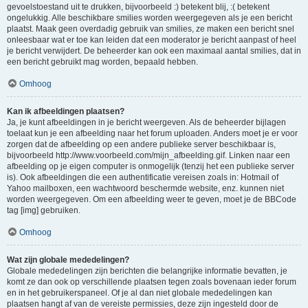
gevoelstoestand uit te drukken, bijvoorbeeld :) betekent blij, :( betekent
ongelukkig. Alle beschikbare smilies worden weergegeven als je een bericht
plaatst. Maak geen overdadig gebruik van smilies, ze maken een bericht snel
onleesbaar wat er toe kan leiden dat een moderator je bericht aanpast of heel
je bericht verwijdert. De beheerder kan ook een maximaal aantal smilies, dat in
een bericht gebruikt mag worden, bepaald hebben.
Omhoog
Kan ik afbeeldingen plaatsen?
Ja, je kunt afbeeldingen in je bericht weergeven. Als de beheerder bijlagen
toelaat kun je een afbeelding naar het forum uploaden. Anders moet je er voor
zorgen dat de afbeelding op een andere publieke server beschikbaar is,
bijvoorbeeld http://www.voorbeeld.com/mijn_afbeelding.gif. Linken naar een
afbeelding op je eigen computer is onmogelijk (tenzij het een publieke server
is). Ook afbeeldingen die een authentificatie vereisen zoals in: Hotmail of
Yahoo mailboxen, een wachtwoord beschermde website, enz. kunnen niet
worden weergegeven. Om een afbeelding weer te geven, moet je de BBCode
tag [img] gebruiken.
Omhoog
Wat zijn globale mededelingen?
Globale mededelingen zijn berichten die belangrijke informatie bevatten, je
komt ze dan ook op verschillende plaatsen tegen zoals bovenaan ieder forum
en in het gebruikerspaneel. Of je al dan niet globale mededelingen kan
plaatsen hangt af van de vereiste permissies, deze zijn ingesteld door de