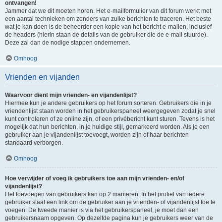
ontvangen!
Jammer dat we dit moeten horen. Het e-mailformulier van dit forum werkt met
een aantal technieken om zenders van zulke berichten te traceren. Het beste
wat je kan doen is de beheerder een kopie van het bericht e-mailen, inclusief
de headers (hierin staan de details van de gebruiker die de e-mail stuurde).
Deze zal dan de nodige stappen ondernemen.
Omhoog
Vrienden en vijanden
Waarvoor dient mijn vrienden- en vijandenlijst?
Hiermee kun je andere gebruikers op het forum sorteren. Gebruikers die in je
vriendenlijst staan worden in het gebruikerspaneel weergegeven zodat je snel
kunt controleren of ze online zijn, of een privébericht kunt sturen. Tevens is het
mogelijk dat hun berichten, in je huidige stijl, gemarkeerd worden. Als je een
gebruiker aan je vijandenlijst toevoegt, worden zijn of haar berichten
standaard verborgen.
Omhoog
Hoe verwijder of voeg ik gebruikers toe aan mijn vrienden- en/of
vijandenlijst?
Het toevoegen van gebruikers kan op 2 manieren. In het profiel van iedere
gebruiker staat een link om de gebruiker aan je vrienden- of vijandenlijst toe te
voegen. De tweede manier is via het gebruikerspaneel, je moet dan een
gebruikersnaam opgeven. Op dezelfde pagina kun je gebruikers weer van de