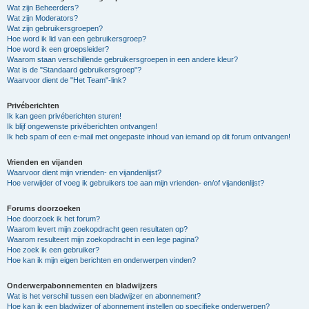
Wat zijn Beheerders?
Wat zijn Moderators?
Wat zijn gebruikersgroepen?
Hoe word ik lid van een gebruikersgroep?
Hoe word ik een groepsleider?
Waarom staan verschillende gebruikersgroepen in een andere kleur?
Wat is de "Standaard gebruikersgroep"?
Waarvoor dient de "Het Team"-link?
Privéberichten
Ik kan geen privéberichten sturen!
Ik blijf ongewenste privéberichten ontvangen!
Ik heb spam of een e-mail met ongepaste inhoud van iemand op dit forum ontvangen!
Vrienden en vijanden
Waarvoor dient mijn vrienden- en vijandenlijst?
Hoe verwijder of voeg ik gebruikers toe aan mijn vrienden- en/of vijandenlijst?
Forums doorzoeken
Hoe doorzoek ik het forum?
Waarom levert mijn zoekopdracht geen resultaten op?
Waarom resulteert mijn zoekopdracht in een lege pagina?
Hoe zoek ik een gebruiker?
Hoe kan ik mijn eigen berichten en onderwerpen vinden?
Onderwerpabonnementen en bladwijzers
Wat is het verschil tussen een bladwijzer en abonnement?
Hoe kan ik een bladwijzer of abonnement instellen op specifieke onderwerpen?