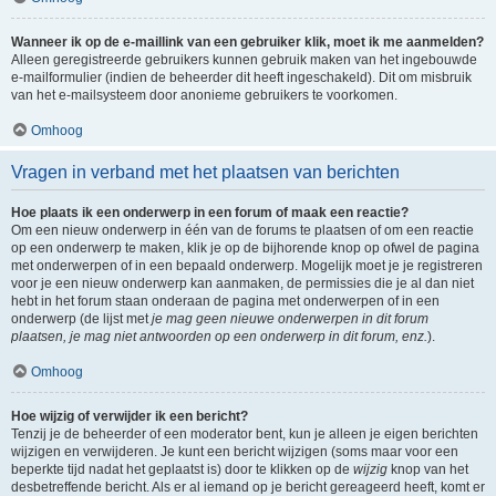
Wanneer ik op de e-maillink van een gebruiker klik, moet ik me aanmelden?
Alleen geregistreerde gebruikers kunnen gebruik maken van het ingebouwde
e-mailformulier (indien de beheerder dit heeft ingeschakeld). Dit om misbruik
van het e-mailsysteem door anonieme gebruikers te voorkomen.
Omhoog
Vragen in verband met het plaatsen van berichten
Hoe plaats ik een onderwerp in een forum of maak een reactie?
Om een nieuw onderwerp in één van de forums te plaatsen of om een reactie
op een onderwerp te maken, klik je op de bijhorende knop op ofwel de pagina
met onderwerpen of in een bepaald onderwerp. Mogelijk moet je je registreren
voor je een nieuw onderwerp kan aanmaken, de permissies die je al dan niet
hebt in het forum staan onderaan de pagina met onderwerpen of in een
onderwerp (de lijst met
je mag geen nieuwe onderwerpen in dit forum
plaatsen, je mag niet antwoorden op een onderwerp in dit forum, enz.
).
Omhoog
Hoe wijzig of verwijder ik een bericht?
Tenzij je de beheerder of een moderator bent, kun je alleen je eigen berichten
wijzigen en verwijderen. Je kunt een bericht wijzigen (soms maar voor een
beperkte tijd nadat het geplaatst is) door te klikken op de
wijzig
knop van het
desbetreffende bericht. Als er al iemand op je bericht gereageerd heeft, komt er