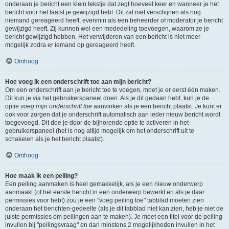
onderaan je bericht een klein tekstje dat zegt hoeveel keer en wanneer je het
bericht voor het laatst je gewijzigd hebt. Dit zal niet verschijnen als nog
niemand gereageerd heeft, evenmin als een beheerder of moderator je bericht
gewijzigd heeft. Zij kunnen wel een mededeling toevoegen, waarom ze je
bericht gewijzigd hebben. Het verwijderen van een bericht is niet meer
mogelijk zodra er iemand op gereageerd heeft.
Omhoog
Hoe voeg ik een onderschrift toe aan mijn bericht?
Om een onderschrift aan je bericht toe te voegen, moet je er eerst één maken.
Dit kun je via het gebruikerspaneel doen. Als je dit gedaan hebt, kun je de
optie
voeg mijn onderschrift toe
aanvinken als je een bericht plaatst. Je kunt er
ook voor zorgen dat je onderschrift automatisch aan ieder nieuw bericht wordt
toegevoegd. Dit doe je door de bijhorende optie te activeren in het
gebruikerspaneel (het is nog altijd mogelijk om het onderschrift uit te
schakelen als je het bericht plaatst).
Omhoog
Hoe maak ik een peiling?
Een peiling aanmaken is heel gemakkelijk, als je een nieuw onderwerp
aanmaakt (of het eerste bericht in een onderwerp bewerkt en als je daar
permissies voor hebt) zou je een "voeg peiling toe" tabblad moeten zien
onderaan het berichten-gedeelte (als je dit tabblad niet kan zien, heb je niet de
juiste permissies om peilingen aan te maken). Je moet een titel voor de peiling
invullen bij "peilingsvraag" en dan minstens 2 mogelijkheden invullen in het