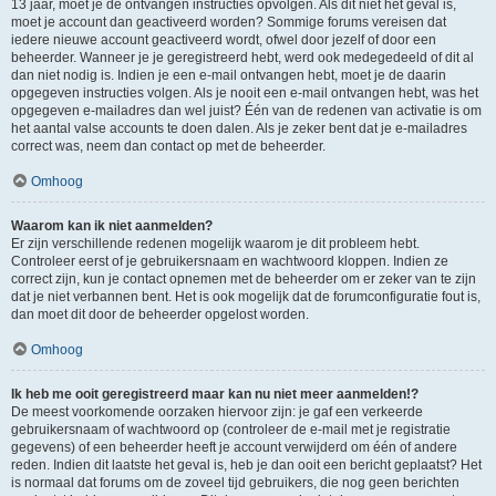
13 jaar, moet je de ontvangen instructies opvolgen. Als dit niet het geval is,
moet je account dan geactiveerd worden? Sommige forums vereisen dat
iedere nieuwe account geactiveerd wordt, ofwel door jezelf of door een
beheerder. Wanneer je je geregistreerd hebt, werd ook medegedeeld of dit al
dan niet nodig is. Indien je een e-mail ontvangen hebt, moet je de daarin
opgegeven instructies volgen. Als je nooit een e-mail ontvangen hebt, was het
opgegeven e-mailadres dan wel juist? Één van de redenen van activatie is om
het aantal valse accounts te doen dalen. Als je zeker bent dat je e-mailadres
correct was, neem dan contact op met de beheerder.
Omhoog
Waarom kan ik niet aanmelden?
Er zijn verschillende redenen mogelijk waarom je dit probleem hebt.
Controleer eerst of je gebruikersnaam en wachtwoord kloppen. Indien ze
correct zijn, kun je contact opnemen met de beheerder om er zeker van te zijn
dat je niet verbannen bent. Het is ook mogelijk dat de forumconfiguratie fout is,
dan moet dit door de beheerder opgelost worden.
Omhoog
Ik heb me ooit geregistreerd maar kan nu niet meer aanmelden!?
De meest voorkomende oorzaken hiervoor zijn: je gaf een verkeerde
gebruikersnaam of wachtwoord op (controleer de e-mail met je registratie
gegevens) of een beheerder heeft je account verwijderd om één of andere
reden. Indien dit laatste het geval is, heb je dan ooit een bericht geplaatst? Het
is normaal dat forums om de zoveel tijd gebruikers, die nog geen berichten