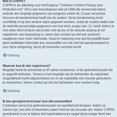
Wat is COPPA?
COPPA is de afkorting voor het Engelse "Children’s Online Privacy and
Protection Act". Dit is een Amerikaanse wet uit 1998 die vereist dat iedere
website die mogelijk gegevens van jongeren onder de 13 jaar verzamelt,
hiervoor de toestemming heeft van de ouders. Deze toestemming moet
schriftelijk of op een andere wijze gegeven worden, zodat de ouders weten dat
de website persoonlijke gegevens van hun kind, jonger dan 13, heeft. Indien je
niet zeker bent of deze wet al dan niet op jou of de website waarop je wil
registreren van toepassing is, neem dan contact op met een juridisch
raadgever voor meer informatie. Houd er rekening mee dat het phpBB-team
geen wettelijke informatie kan verschaffen en ook niet het aanspreekpunt is
voor deze wetgeving, tenzij dit hieronder vermeld wordt.
Omhoog
Waarom kan ik niet registreren?
Mogelijk heeft de beheerder je IP-adres verbannen, of de gebruikersnaam die
je opgeeft verboden. Tevens is het mogelijk dat de beheerder de registratie
mogelijkheid heeft uitgeschakeld om zo de registratie van nieuwe gebruikers
te voorkomen. Neem contact op met de beheerder voor verdere hulp.
Omhoog
Ik ben geregistreerd maar kan niet aanmelden!
Controleer eerst of je gebruikersnaam en wachtwoord kloppen. Indien ze
correct zijn, kan één of meerdere zaken hiervan de oorzaak zijn. Indien COPPA
geactiveerd is en je tijdens het registratieproces opgaf dat je jonger bent dan