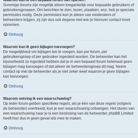
Waarom kan ik een bepaald forum niet openen?
Sommige forums zijn mogelijk alleen toegankelijk voor bepaalde gebruikers of
gebruikersgroepen. Om berichten te zien, lezen, plaatsen, enz. heb je speciale
permissies nodig. Deze permissies kun je alleen van moderators of
beheerders krijgen, zij zijn dus ook degene met wie je hierover contact moet
opnemen.
Omhoog
Waarom kan ik geen bijlagen toevoegen?
De mogelijkheid om bijlagen toe te voegen, kan per forum, per
gebruikersgroep of per gebruiker ingesteld worden. De beheerder kan het
bijvoorbeeld zo ingesteld hebben dat je in een bepaald forum helemaal geen
bijlagen mag toevoegen of dat alleen de beheerdersgroep dit mag. Neem
contact op met de beheerder als je niet zeker weet waarom je geen bijlagen
kan toevoegen.
Omhoog
Waarom ontving ik een waarschuwing?
Op ieder forum gelden specifieke regels, als je één van deze regels (volgens
de beheerder) overtreedt, kun je een waarschuwing ontvangen. Het sturen van
een waarschuwing naar je is een beslissing van de beheerder, phpBB Limited
heeft hier dus in geen geval iets mee te maken.
Omhoog