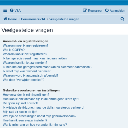
V&A
Registreer
Aanmelden
Z
Home
Forumoverzicht
Veelgestelde vragen
o
Veelgestelde vragen
e
k
Aanmeld- en registratievragen
Waarom moet ik me registreren?
Wat is COPPA?
Waarom kan ik niet registreren?
Ik ben geregistreerd maar kan niet aanmelden!
Waarom kan ik niet aanmelden?
Ik heb me ooit geregistreerd maar kan nu niet meer aanmelden!?
Ik weet mijn wachtwoord niet meer!
Waarom word ik automatisch afgemeld?
Wat doet "verwijder cookies"?
Gebruikersvoorkeuren en instellingen
Hoe verander ik mijn instellingen?
Hoe kan ik onzichtbaar zijn in de online gebruikers lijst?
De tijden zijn niet correct!
Ik wijzigde de tijdzone, maar de tijd is nog steeds verkeerd!
Mijn taal zit niet in de lijst!
Wat zijn de afbeeldingen naast mijn gebruikersnaam?
Hoe kan ik een avatar instellen?
Wat is mijn rang en hoe verander ik mijn rang?