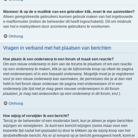
Wanneer ik op de e-maillink van een gebruiker klik, moet ik me aanmelden?
Alleen geregistreerde gebruikers kunnen gebruik maken van het ingebouwde
e-mailformulier (indien de beheerder dit heeft ingeschakeld). Dit om misbruik
van het e-mailsysteem door anonieme gebruikers te voorkomen.
Omhoog
Vragen in verband met het plaatsen van berichten
Hoe plaats ik een onderwerp in een forum of maak een reactie?
Om een nieuw onderwerp in één van de forums te plaatsen of om een reactie
op een onderwerp te maken, klik je op de bijhorende knop op ofwel de pagina
met onderwerpen of in een bepaald onderwerp. Mogelijk moet je je registreren
voor je een nieuw onderwerp kan aanmaken, de permissies die je al dan niet
hebt in het forum staan onderaan de pagina met onderwerpen of in een
onderwerp (de lijst met
je mag geen nieuwe onderwerpen in dit forum
plaatsen, je mag niet antwoorden op een onderwerp in dit forum, enz.
).
Omhoog
Hoe wijzig of verwijder ik een bericht?
Tenzij je de beheerder of een moderator bent, kun je alleen je eigen berichten
wijzigen en verwijderen. Je kunt een bericht wijzigen (soms maar voor een
beperkte tijd nadat het geplaatst is) door te klikken op de
wijzig
knop van het
desbetreffende bericht. Als er al iemand op je bericht gereageerd heeft, komt er