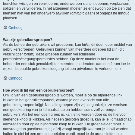
berichten wijzigen en verwijderen; onderwerpen sluiten, openen, verplaatsen,
splitsen en verwijderen. In het algemeen moeten ze er gewoon op toe zien dat
mensen niet van het onderwerp afwijken (
off-topic
gaan) of ongepaste inhoud
plaatsen.
Omhoog
Wat zijn gebruikersgroepen?
Als de beheerder gebruikers wil groeperen, kan hij/zij dit doen door middel van
gebruikersgroepen. Gebruikers kunnen van meerdere groepen lid zijn (dit
verschilt per forum), deze groepen kunnen verschillende
permissies/toegangspermissies hebben. Op deze manier is het voor de
beheerder een stuk gemakkelijker meerdere moderators aan een forum toe te
wijzen, bepaalde gebruikers toegang tot een privéforum te verlenen, enz.
Omhoog
Hoe word ik lid van een gebruikersgroep?
Om lid van een gebruikersgroep te worden, moet je op de bijhorende link
klikken in het gebruikerspaneel, waarna je een overzicht van alle
gebruikersgroepen krijgt. Niet alle groepen zijn vrij toegankelijk, ze vereisen
een goedkeuring van je lidmaatschap en hebben soms zelf verborgen
gebruikers. Als het een open groep is, kan je lid worden door op de hiervoor
dienende knop te klikken. Als het een gesloten groep is, kan je je lidmaatschap
aanvragen door op de bijhorende knop te klikken. De groepsleider moet je
aanvraag dan goedkeuren, hij of zij vraagt mogelijk waarom je lid wil worden.
Indien je niet tot een groep toegelaten wordt, moet je de groepsleider niet