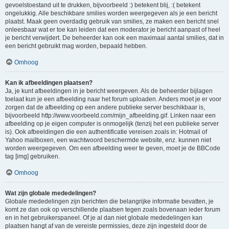
gevoelstoestand uit te drukken, bijvoorbeeld :) betekent blij, :( betekent
ongelukkig. Alle beschikbare smilies worden weergegeven als je een bericht
plaatst. Maak geen overdadig gebruik van smilies, ze maken een bericht snel
onleesbaar wat er toe kan leiden dat een moderator je bericht aanpast of heel
je bericht verwijdert. De beheerder kan ook een maximaal aantal smilies, dat in
een bericht gebruikt mag worden, bepaald hebben.
Omhoog
Kan ik afbeeldingen plaatsen?
Ja, je kunt afbeeldingen in je bericht weergeven. Als de beheerder bijlagen
toelaat kun je een afbeelding naar het forum uploaden. Anders moet je er voor
zorgen dat de afbeelding op een andere publieke server beschikbaar is,
bijvoorbeeld http://www.voorbeeld.com/mijn_afbeelding.gif. Linken naar een
afbeelding op je eigen computer is onmogelijk (tenzij het een publieke server
is). Ook afbeeldingen die een authentificatie vereisen zoals in: Hotmail of
Yahoo mailboxen, een wachtwoord beschermde website, enz. kunnen niet
worden weergegeven. Om een afbeelding weer te geven, moet je de BBCode
tag [img] gebruiken.
Omhoog
Wat zijn globale mededelingen?
Globale mededelingen zijn berichten die belangrijke informatie bevatten, je
komt ze dan ook op verschillende plaatsen tegen zoals bovenaan ieder forum
en in het gebruikerspaneel. Of je al dan niet globale mededelingen kan
plaatsen hangt af van de vereiste permissies, deze zijn ingesteld door de