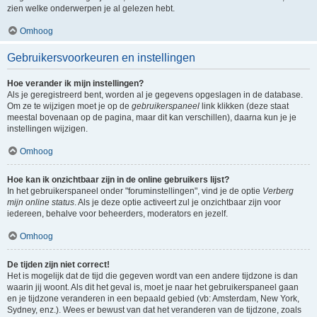
zien welke onderwerpen je al gelezen hebt.
Omhoog
Gebruikersvoorkeuren en instellingen
Hoe verander ik mijn instellingen?
Als je geregistreerd bent, worden al je gegevens opgeslagen in de database.
Om ze te wijzigen moet je op de
gebruikerspaneel
link klikken (deze staat
meestal bovenaan op de pagina, maar dit kan verschillen), daarna kun je je
instellingen wijzigen.
Omhoog
Hoe kan ik onzichtbaar zijn in de online gebruikers lijst?
In het gebruikerspaneel onder "foruminstellingen", vind je de optie
Verberg
mijn online status
. Als je deze optie activeert zul je onzichtbaar zijn voor
iedereen, behalve voor beheerders, moderators en jezelf.
Omhoog
De tijden zijn niet correct!
Het is mogelijk dat de tijd die gegeven wordt van een andere tijdzone is dan
waarin jij woont. Als dit het geval is, moet je naar het gebruikerspaneel gaan
en je tijdzone veranderen in een bepaald gebied (vb: Amsterdam, New York,
Sydney, enz.). Wees er bewust van dat het veranderen van de tijdzone, zoals