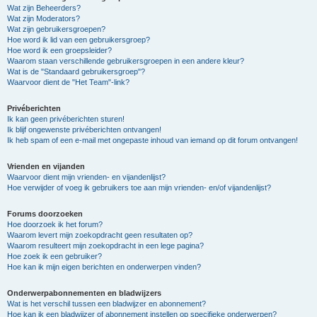
Wat zijn Beheerders?
Wat zijn Moderators?
Wat zijn gebruikersgroepen?
Hoe word ik lid van een gebruikersgroep?
Hoe word ik een groepsleider?
Waarom staan verschillende gebruikersgroepen in een andere kleur?
Wat is de "Standaard gebruikersgroep"?
Waarvoor dient de "Het Team"-link?
Privéberichten
Ik kan geen privéberichten sturen!
Ik blijf ongewenste privéberichten ontvangen!
Ik heb spam of een e-mail met ongepaste inhoud van iemand op dit forum ontvangen!
Vrienden en vijanden
Waarvoor dient mijn vrienden- en vijandenlijst?
Hoe verwijder of voeg ik gebruikers toe aan mijn vrienden- en/of vijandenlijst?
Forums doorzoeken
Hoe doorzoek ik het forum?
Waarom levert mijn zoekopdracht geen resultaten op?
Waarom resulteert mijn zoekopdracht in een lege pagina?
Hoe zoek ik een gebruiker?
Hoe kan ik mijn eigen berichten en onderwerpen vinden?
Onderwerpabonnementen en bladwijzers
Wat is het verschil tussen een bladwijzer en abonnement?
Hoe kan ik een bladwijzer of abonnement instellen op specifieke onderwerpen?