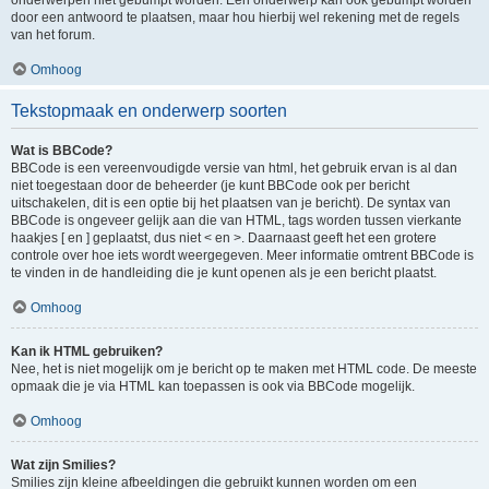
onderwerpen niet gebumpt worden. Een onderwerp kan ook gebumpt worden
door een antwoord te plaatsen, maar hou hierbij wel rekening met de regels
van het forum.
Omhoog
Tekstopmaak en onderwerp soorten
Wat is BBCode?
BBCode is een vereenvoudigde versie van html, het gebruik ervan is al dan
niet toegestaan door de beheerder (je kunt BBCode ook per bericht
uitschakelen, dit is een optie bij het plaatsen van je bericht). De syntax van
BBCode is ongeveer gelijk aan die van HTML, tags worden tussen vierkante
haakjes [ en ] geplaatst, dus niet < en >. Daarnaast geeft het een grotere
controle over hoe iets wordt weergegeven. Meer informatie omtrent BBCode is
te vinden in de handleiding die je kunt openen als je een bericht plaatst.
Omhoog
Kan ik HTML gebruiken?
Nee, het is niet mogelijk om je bericht op te maken met HTML code. De meeste
opmaak die je via HTML kan toepassen is ook via BBCode mogelijk.
Omhoog
Wat zijn Smilies?
Smilies zijn kleine afbeeldingen die gebruikt kunnen worden om een