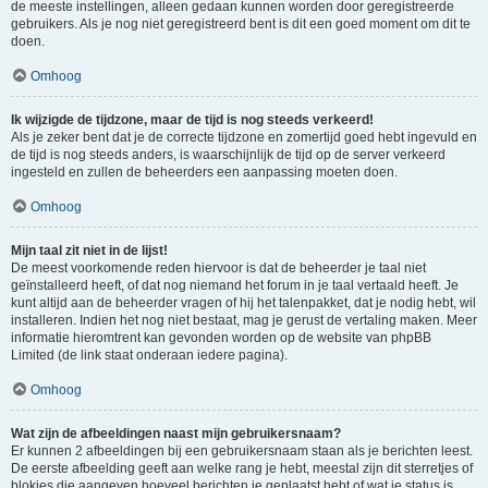
de meeste instellingen, alleen gedaan kunnen worden door geregistreerde
gebruikers. Als je nog niet geregistreerd bent is dit een goed moment om dit te
doen.
Omhoog
Ik wijzigde de tijdzone, maar de tijd is nog steeds verkeerd!
Als je zeker bent dat je de correcte tijdzone en zomertijd goed hebt ingevuld en
de tijd is nog steeds anders, is waarschijnlijk de tijd op de server verkeerd
ingesteld en zullen de beheerders een aanpassing moeten doen.
Omhoog
Mijn taal zit niet in de lijst!
De meest voorkomende reden hiervoor is dat de beheerder je taal niet
geïnstalleerd heeft, of dat nog niemand het forum in je taal vertaald heeft. Je
kunt altijd aan de beheerder vragen of hij het talenpakket, dat je nodig hebt, wil
installeren. Indien het nog niet bestaat, mag je gerust de vertaling maken. Meer
informatie hieromtrent kan gevonden worden op de website van phpBB
Limited (de link staat onderaan iedere pagina).
Omhoog
Wat zijn de afbeeldingen naast mijn gebruikersnaam?
Er kunnen 2 afbeeldingen bij een gebruikersnaam staan als je berichten leest.
De eerste afbeelding geeft aan welke rang je hebt, meestal zijn dit sterretjes of
blokjes die aangeven hoeveel berichten je geplaatst hebt of wat je status is.