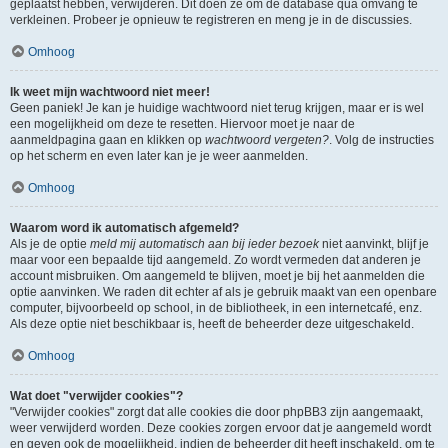
geplaatst hebben, verwijderen. Dit doen ze om de database qua omvang te
verkleinen. Probeer je opnieuw te registreren en meng je in de discussies.
Omhoog
Ik weet mijn wachtwoord niet meer!
Geen paniek! Je kan je huidige wachtwoord niet terug krijgen, maar er is wel
een mogelijkheid om deze te resetten. Hiervoor moet je naar de
aanmeldpagina gaan en klikken op
wachtwoord vergeten?
. Volg de instructies
op het scherm en even later kan je je weer aanmelden.
Omhoog
Waarom word ik automatisch afgemeld?
Als je de optie
meld mij automatisch aan bij ieder bezoek
niet aanvinkt, blijf je
maar voor een bepaalde tijd aangemeld. Zo wordt vermeden dat anderen je
account misbruiken. Om aangemeld te blijven, moet je bij het aanmelden die
optie aanvinken. We raden dit echter af als je gebruik maakt van een openbare
computer, bijvoorbeeld op school, in de bibliotheek, in een internetcafé, enz.
Als deze optie niet beschikbaar is, heeft de beheerder deze uitgeschakeld.
Omhoog
Wat doet "verwijder cookies"?
"Verwijder cookies" zorgt dat alle cookies die door phpBB3 zijn aangemaakt,
weer verwijderd worden. Deze cookies zorgen ervoor dat je aangemeld wordt
en geven ook de mogelijkheid, indien de beheerder dit heeft inschakeld, om te