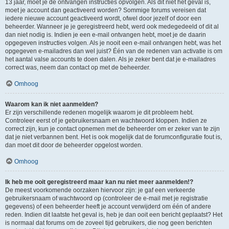
13 jaar, moet je de ontvangen instructies opvolgen. Als dit niet het geval is,
moet je account dan geactiveerd worden? Sommige forums vereisen dat
iedere nieuwe account geactiveerd wordt, ofwel door jezelf of door een
beheerder. Wanneer je je geregistreerd hebt, werd ook medegedeeld of dit al
dan niet nodig is. Indien je een e-mail ontvangen hebt, moet je de daarin
opgegeven instructies volgen. Als je nooit een e-mail ontvangen hebt, was het
opgegeven e-mailadres dan wel juist? Één van de redenen van activatie is om
het aantal valse accounts te doen dalen. Als je zeker bent dat je e-mailadres
correct was, neem dan contact op met de beheerder.
Omhoog
Waarom kan ik niet aanmelden?
Er zijn verschillende redenen mogelijk waarom je dit probleem hebt.
Controleer eerst of je gebruikersnaam en wachtwoord kloppen. Indien ze
correct zijn, kun je contact opnemen met de beheerder om er zeker van te zijn
dat je niet verbannen bent. Het is ook mogelijk dat de forumconfiguratie fout is,
dan moet dit door de beheerder opgelost worden.
Omhoog
Ik heb me ooit geregistreerd maar kan nu niet meer aanmelden!?
De meest voorkomende oorzaken hiervoor zijn: je gaf een verkeerde
gebruikersnaam of wachtwoord op (controleer de e-mail met je registratie
gegevens) of een beheerder heeft je account verwijderd om één of andere
reden. Indien dit laatste het geval is, heb je dan ooit een bericht geplaatst? Het
is normaal dat forums om de zoveel tijd gebruikers, die nog geen berichten