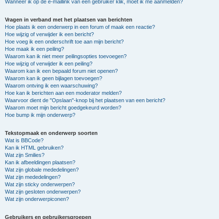
Wanneer ik op de e-maillink van een gebruiker klik, moet ik me aanmelden?
Vragen in verband met het plaatsen van berichten
Hoe plaats ik een onderwerp in een forum of maak een reactie?
Hoe wijzig of verwijder ik een bericht?
Hoe voeg ik een onderschrift toe aan mijn bericht?
Hoe maak ik een peiling?
Waarom kan ik niet meer peilingsopties toevoegen?
Hoe wijzig of verwijder ik een peiling?
Waarom kan ik een bepaald forum niet openen?
Waarom kan ik geen bijlagen toevoegen?
Waarom ontving ik een waarschuwing?
Hoe kan ik berichten aan een moderator melden?
Waarvoor dient de "Opslaan"-knop bij het plaatsen van een bericht?
Waarom moet mijn bericht goedgekeurd worden?
Hoe bump ik mijn onderwerp?
Tekstopmaak en onderwerp soorten
Wat is BBCode?
Kan ik HTML gebruiken?
Wat zijn Smilies?
Kan ik afbeeldingen plaatsen?
Wat zijn globale mededelingen?
Wat zijn mededelingen?
Wat zijn sticky onderwerpen?
Wat zijn gesloten onderwerpen?
Wat zijn onderwerpiconen?
Gebruikers en gebruikersgroepen