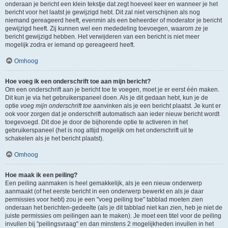
onderaan je bericht een klein tekstje dat zegt hoeveel keer en wanneer je het
bericht voor het laatst je gewijzigd hebt. Dit zal niet verschijnen als nog
niemand gereageerd heeft, evenmin als een beheerder of moderator je bericht
gewijzigd heeft. Zij kunnen wel een mededeling toevoegen, waarom ze je
bericht gewijzigd hebben. Het verwijderen van een bericht is niet meer
mogelijk zodra er iemand op gereageerd heeft.
Omhoog
Hoe voeg ik een onderschrift toe aan mijn bericht?
Om een onderschrift aan je bericht toe te voegen, moet je er eerst één maken.
Dit kun je via het gebruikerspaneel doen. Als je dit gedaan hebt, kun je de
optie
voeg mijn onderschrift toe
aanvinken als je een bericht plaatst. Je kunt er
ook voor zorgen dat je onderschrift automatisch aan ieder nieuw bericht wordt
toegevoegd. Dit doe je door de bijhorende optie te activeren in het
gebruikerspaneel (het is nog altijd mogelijk om het onderschrift uit te
schakelen als je het bericht plaatst).
Omhoog
Hoe maak ik een peiling?
Een peiling aanmaken is heel gemakkelijk, als je een nieuw onderwerp
aanmaakt (of het eerste bericht in een onderwerp bewerkt en als je daar
permissies voor hebt) zou je een "voeg peiling toe" tabblad moeten zien
onderaan het berichten-gedeelte (als je dit tabblad niet kan zien, heb je niet de
juiste permissies om peilingen aan te maken). Je moet een titel voor de peiling
invullen bij "peilingsvraag" en dan minstens 2 mogelijkheden invullen in het