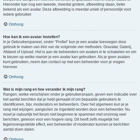
Hieronder kan nog een tweede, meestal grotere, afbeelding staan, beter
bekend als een avatar. Deze afbeelding is meestal uniek of persoonlijk voor
iedere gebruiker.
Omhoog
Hoe kan ik een avatar instellen?
In je Gebruikerspaneel, onder “Profiel” kun je een avatar toevoegen door
gebruik te maken van één van de volgende vier methodes: Gravatar, Galerij,
Afstand of Upload. Het is aan de beheerders om avatars in te schakelen en om
te kiezen op welke manier je een avatar kan gebruiken. Als je geen avatars
kunt gebruiken, neem dan contact op met een beheerder voor je vragen
hierover.
Omhoog
Wat is mijn rang en hoe verander ik mijn rang?
Rangen, welke verschijnen onder je gebruikersnaam, geven een indicatie over
het aantal berchten dat je hebt gemaakt of om bepaalde gebruikers te
identificeren, bijv. moderators en beheerders. Over het algemeen kun je je
rang niet wijzigen, aangezien ze ingesteld worden door een beheerder. Nu
moet je natuurlijk het forum niet beginnen te spammen met onzinnig veel
berichten, gewoon voor een hogere rang. Dit heeft zelfs mogelijk het
tegenovergestelde effect, een beheerder of moderator kunnen je berichten
aantal doen dalen.
Omhoog