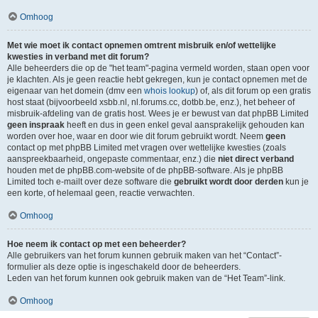
Omhoog
Met wie moet ik contact opnemen omtrent misbruik en/of wettelijke
kwesties in verband met dit forum?
Alle beheerders die op de "het team"-pagina vermeld worden, staan open voor
je klachten. Als je geen reactie hebt gekregen, kun je contact opnemen met de
eigenaar van het domein (dmv een
whois lookup
) of, als dit forum op een gratis
host staat (bijvoorbeeld xsbb.nl, nl.forums.cc, dotbb.be, enz.), het beheer of
misbruik-afdeling van de gratis host. Wees je er bewust van dat phpBB Limited
geen inspraak
heeft en dus in geen enkel geval aansprakelijk gehouden kan
worden over hoe, waar en door wie dit forum gebruikt wordt. Neem
geen
contact op met phpBB Limited met vragen over wettelijke kwesties (zoals
aanspreekbaarheid, ongepaste commentaar, enz.) die
niet direct verband
houden met de phpBB.com-website of de phpBB-software. Als je phpBB
Limited toch e-mailt over deze software die
gebruikt wordt door derden
kun je
een korte, of helemaal geen, reactie verwachten.
Omhoog
Hoe neem ik contact op met een beheerder?
Alle gebruikers van het forum kunnen gebruik maken van het “Contact”-
formulier als deze optie is ingeschakeld door de beheerders.
Leden van het forum kunnen ook gebruik maken van de “Het Team”-link.
Omhoog