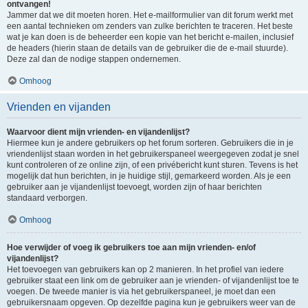
ontvangen!
Jammer dat we dit moeten horen. Het e-mailformulier van dit forum werkt met
een aantal technieken om zenders van zulke berichten te traceren. Het beste
wat je kan doen is de beheerder een kopie van het bericht e-mailen, inclusief
de headers (hierin staan de details van de gebruiker die de e-mail stuurde).
Deze zal dan de nodige stappen ondernemen.
Omhoog
Vrienden en vijanden
Waarvoor dient mijn vrienden- en vijandenlijst?
Hiermee kun je andere gebruikers op het forum sorteren. Gebruikers die in je
vriendenlijst staan worden in het gebruikerspaneel weergegeven zodat je snel
kunt controleren of ze online zijn, of een privébericht kunt sturen. Tevens is het
mogelijk dat hun berichten, in je huidige stijl, gemarkeerd worden. Als je een
gebruiker aan je vijandenlijst toevoegt, worden zijn of haar berichten
standaard verborgen.
Omhoog
Hoe verwijder of voeg ik gebruikers toe aan mijn vrienden- en/of
vijandenlijst?
Het toevoegen van gebruikers kan op 2 manieren. In het profiel van iedere
gebruiker staat een link om de gebruiker aan je vrienden- of vijandenlijst toe te
voegen. De tweede manier is via het gebruikerspaneel, je moet dan een
gebruikersnaam opgeven. Op dezelfde pagina kun je gebruikers weer van de