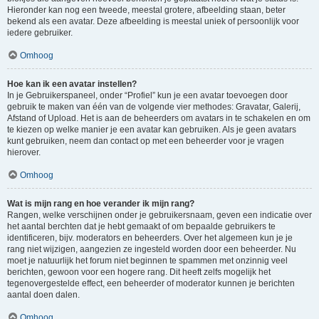
Hieronder kan nog een tweede, meestal grotere, afbeelding staan, beter
bekend als een avatar. Deze afbeelding is meestal uniek of persoonlijk voor
iedere gebruiker.
Omhoog
Hoe kan ik een avatar instellen?
In je Gebruikerspaneel, onder “Profiel” kun je een avatar toevoegen door
gebruik te maken van één van de volgende vier methodes: Gravatar, Galerij,
Afstand of Upload. Het is aan de beheerders om avatars in te schakelen en om
te kiezen op welke manier je een avatar kan gebruiken. Als je geen avatars
kunt gebruiken, neem dan contact op met een beheerder voor je vragen
hierover.
Omhoog
Wat is mijn rang en hoe verander ik mijn rang?
Rangen, welke verschijnen onder je gebruikersnaam, geven een indicatie over
het aantal berchten dat je hebt gemaakt of om bepaalde gebruikers te
identificeren, bijv. moderators en beheerders. Over het algemeen kun je je
rang niet wijzigen, aangezien ze ingesteld worden door een beheerder. Nu
moet je natuurlijk het forum niet beginnen te spammen met onzinnig veel
berichten, gewoon voor een hogere rang. Dit heeft zelfs mogelijk het
tegenovergestelde effect, een beheerder of moderator kunnen je berichten
aantal doen dalen.
Omhoog