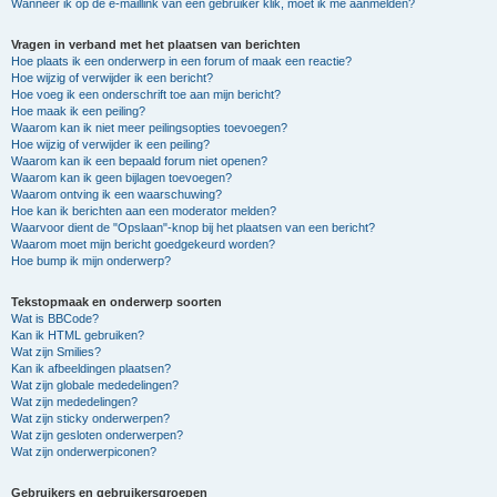
Wanneer ik op de e-maillink van een gebruiker klik, moet ik me aanmelden?
Vragen in verband met het plaatsen van berichten
Hoe plaats ik een onderwerp in een forum of maak een reactie?
Hoe wijzig of verwijder ik een bericht?
Hoe voeg ik een onderschrift toe aan mijn bericht?
Hoe maak ik een peiling?
Waarom kan ik niet meer peilingsopties toevoegen?
Hoe wijzig of verwijder ik een peiling?
Waarom kan ik een bepaald forum niet openen?
Waarom kan ik geen bijlagen toevoegen?
Waarom ontving ik een waarschuwing?
Hoe kan ik berichten aan een moderator melden?
Waarvoor dient de "Opslaan"-knop bij het plaatsen van een bericht?
Waarom moet mijn bericht goedgekeurd worden?
Hoe bump ik mijn onderwerp?
Tekstopmaak en onderwerp soorten
Wat is BBCode?
Kan ik HTML gebruiken?
Wat zijn Smilies?
Kan ik afbeeldingen plaatsen?
Wat zijn globale mededelingen?
Wat zijn mededelingen?
Wat zijn sticky onderwerpen?
Wat zijn gesloten onderwerpen?
Wat zijn onderwerpiconen?
Gebruikers en gebruikersgroepen