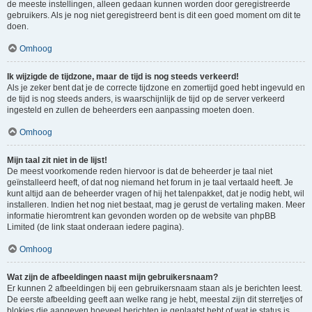
de meeste instellingen, alleen gedaan kunnen worden door geregistreerde
gebruikers. Als je nog niet geregistreerd bent is dit een goed moment om dit te
doen.
Omhoog
Ik wijzigde de tijdzone, maar de tijd is nog steeds verkeerd!
Als je zeker bent dat je de correcte tijdzone en zomertijd goed hebt ingevuld en
de tijd is nog steeds anders, is waarschijnlijk de tijd op de server verkeerd
ingesteld en zullen de beheerders een aanpassing moeten doen.
Omhoog
Mijn taal zit niet in de lijst!
De meest voorkomende reden hiervoor is dat de beheerder je taal niet
geïnstalleerd heeft, of dat nog niemand het forum in je taal vertaald heeft. Je
kunt altijd aan de beheerder vragen of hij het talenpakket, dat je nodig hebt, wil
installeren. Indien het nog niet bestaat, mag je gerust de vertaling maken. Meer
informatie hieromtrent kan gevonden worden op de website van phpBB
Limited (de link staat onderaan iedere pagina).
Omhoog
Wat zijn de afbeeldingen naast mijn gebruikersnaam?
Er kunnen 2 afbeeldingen bij een gebruikersnaam staan als je berichten leest.
De eerste afbeelding geeft aan welke rang je hebt, meestal zijn dit sterretjes of
blokjes die aangeven hoeveel berichten je geplaatst hebt of wat je status is.