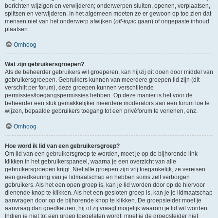
berichten wijzigen en verwijderen; onderwerpen sluiten, openen, verplaatsen,
splitsen en verwijderen. In het algemeen moeten ze er gewoon op toe zien dat
mensen niet van het onderwerp afwijken (
off-topic
gaan) of ongepaste inhoud
plaatsen.
Omhoog
Wat zijn gebruikersgroepen?
Als de beheerder gebruikers wil groeperen, kan hij/zij dit doen door middel van
gebruikersgroepen. Gebruikers kunnen van meerdere groepen lid zijn (dit
verschilt per forum), deze groepen kunnen verschillende
permissies/toegangspermissies hebben. Op deze manier is het voor de
beheerder een stuk gemakkelijker meerdere moderators aan een forum toe te
wijzen, bepaalde gebruikers toegang tot een privéforum te verlenen, enz.
Omhoog
Hoe word ik lid van een gebruikersgroep?
Om lid van een gebruikersgroep te worden, moet je op de bijhorende link
klikken in het gebruikerspaneel, waarna je een overzicht van alle
gebruikersgroepen krijgt. Niet alle groepen zijn vrij toegankelijk, ze vereisen
een goedkeuring van je lidmaatschap en hebben soms zelf verborgen
gebruikers. Als het een open groep is, kan je lid worden door op de hiervoor
dienende knop te klikken. Als het een gesloten groep is, kan je je lidmaatschap
aanvragen door op de bijhorende knop te klikken. De groepsleider moet je
aanvraag dan goedkeuren, hij of zij vraagt mogelijk waarom je lid wil worden.
Indien je niet tot een groep toegelaten wordt, moet je de groepsleider niet