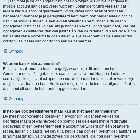
13 jaar, moet je de ontvangen instructies opvolgen. Als dit niet het geval is,
moet je account dan geactiveerd worden? Sommige forums vereisen dat
iedere nieuwe account geactiveerd wordt, ofwel door jezelf of door een
beheerder. Wanneer je je geregistreerd hebt, werd ook medegedeeld of dit al
dan niet nodig is. Indien je een e-mail ontvangen hebt, moet je de daarin
opgegeven instructies volgen. Als je nooit een e-mail ontvangen hebt, was het
opgegeven e-mailadres dan wel juist? Één van de redenen van activatie is om
het aantal valse accounts te doen dalen. Als je zeker bent dat je e-mailadres
correct was, neem dan contact op met de beheerder.
Omhoog
Waarom kan ik niet aanmelden?
Er zijn verschillende redenen mogelijk waarom je dit probleem hebt.
Controleer eerst of je gebruikersnaam en wachtwoord kloppen. Indien ze
correct zijn, kun je contact opnemen met de beheerder om er zeker van te zijn
dat je niet verbannen bent. Het is ook mogelijk dat de forumconfiguratie fout is,
dan moet dit door de beheerder opgelost worden.
Omhoog
Ik heb me ooit geregistreerd maar kan nu niet meer aanmelden!?
De meest voorkomende oorzaken hiervoor zijn: je gaf een verkeerde
gebruikersnaam of wachtwoord op (controleer de e-mail met je registratie
gegevens) of een beheerder heeft je account verwijderd om één of andere
reden. Indien dit laatste het geval is, heb je dan ooit een bericht geplaatst? Het
is normaal dat forums om de zoveel tijd gebruikers, die nog geen berichten