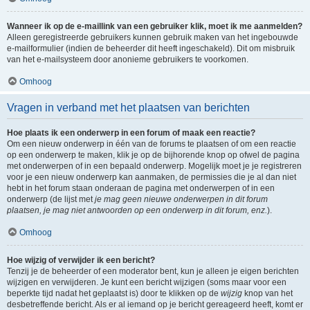
Wanneer ik op de e-maillink van een gebruiker klik, moet ik me aanmelden?
Alleen geregistreerde gebruikers kunnen gebruik maken van het ingebouwde
e-mailformulier (indien de beheerder dit heeft ingeschakeld). Dit om misbruik
van het e-mailsysteem door anonieme gebruikers te voorkomen.
Omhoog
Vragen in verband met het plaatsen van berichten
Hoe plaats ik een onderwerp in een forum of maak een reactie?
Om een nieuw onderwerp in één van de forums te plaatsen of om een reactie
op een onderwerp te maken, klik je op de bijhorende knop op ofwel de pagina
met onderwerpen of in een bepaald onderwerp. Mogelijk moet je je registreren
voor je een nieuw onderwerp kan aanmaken, de permissies die je al dan niet
hebt in het forum staan onderaan de pagina met onderwerpen of in een
onderwerp (de lijst met
je mag geen nieuwe onderwerpen in dit forum
plaatsen, je mag niet antwoorden op een onderwerp in dit forum, enz.
).
Omhoog
Hoe wijzig of verwijder ik een bericht?
Tenzij je de beheerder of een moderator bent, kun je alleen je eigen berichten
wijzigen en verwijderen. Je kunt een bericht wijzigen (soms maar voor een
beperkte tijd nadat het geplaatst is) door te klikken op de
wijzig
knop van het
desbetreffende bericht. Als er al iemand op je bericht gereageerd heeft, komt er