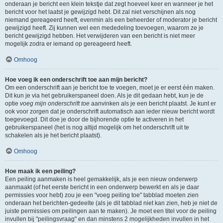
onderaan je bericht een klein tekstje dat zegt hoeveel keer en wanneer je het
bericht voor het laatst je gewijzigd hebt. Dit zal niet verschijnen als nog
niemand gereageerd heeft, evenmin als een beheerder of moderator je bericht
gewijzigd heeft. Zij kunnen wel een mededeling toevoegen, waarom ze je
bericht gewijzigd hebben. Het verwijderen van een bericht is niet meer
mogelijk zodra er iemand op gereageerd heeft.
Omhoog
Hoe voeg ik een onderschrift toe aan mijn bericht?
Om een onderschrift aan je bericht toe te voegen, moet je er eerst één maken.
Dit kun je via het gebruikerspaneel doen. Als je dit gedaan hebt, kun je de
optie
voeg mijn onderschrift toe
aanvinken als je een bericht plaatst. Je kunt er
ook voor zorgen dat je onderschrift automatisch aan ieder nieuw bericht wordt
toegevoegd. Dit doe je door de bijhorende optie te activeren in het
gebruikerspaneel (het is nog altijd mogelijk om het onderschrift uit te
schakelen als je het bericht plaatst).
Omhoog
Hoe maak ik een peiling?
Een peiling aanmaken is heel gemakkelijk, als je een nieuw onderwerp
aanmaakt (of het eerste bericht in een onderwerp bewerkt en als je daar
permissies voor hebt) zou je een "voeg peiling toe" tabblad moeten zien
onderaan het berichten-gedeelte (als je dit tabblad niet kan zien, heb je niet de
juiste permissies om peilingen aan te maken). Je moet een titel voor de peiling
invullen bij "peilingsvraag" en dan minstens 2 mogelijkheden invullen in het