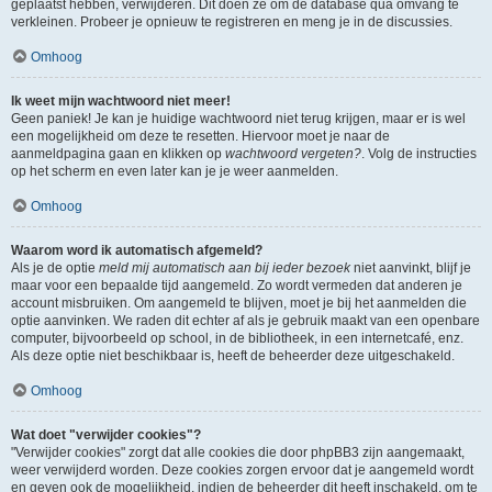
geplaatst hebben, verwijderen. Dit doen ze om de database qua omvang te
verkleinen. Probeer je opnieuw te registreren en meng je in de discussies.
Omhoog
Ik weet mijn wachtwoord niet meer!
Geen paniek! Je kan je huidige wachtwoord niet terug krijgen, maar er is wel
een mogelijkheid om deze te resetten. Hiervoor moet je naar de
aanmeldpagina gaan en klikken op
wachtwoord vergeten?
. Volg de instructies
op het scherm en even later kan je je weer aanmelden.
Omhoog
Waarom word ik automatisch afgemeld?
Als je de optie
meld mij automatisch aan bij ieder bezoek
niet aanvinkt, blijf je
maar voor een bepaalde tijd aangemeld. Zo wordt vermeden dat anderen je
account misbruiken. Om aangemeld te blijven, moet je bij het aanmelden die
optie aanvinken. We raden dit echter af als je gebruik maakt van een openbare
computer, bijvoorbeeld op school, in de bibliotheek, in een internetcafé, enz.
Als deze optie niet beschikbaar is, heeft de beheerder deze uitgeschakeld.
Omhoog
Wat doet "verwijder cookies"?
"Verwijder cookies" zorgt dat alle cookies die door phpBB3 zijn aangemaakt,
weer verwijderd worden. Deze cookies zorgen ervoor dat je aangemeld wordt
en geven ook de mogelijkheid, indien de beheerder dit heeft inschakeld, om te