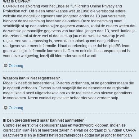
Wat is COPPA?
COPPA is de afkorting voor het Engelse "Children’s Online Privacy and
Protection Act". Dit is een Amerikaanse wet uit 1998 die vereist dat iedere
website die mogelijk gegevens van jongeren onder de 13 jaar verzamelt,
hiervoor de toestemming heeft van de ouders. Deze toestemming moet
schriftelijk of op een andere wijze gegeven worden, zodat de ouders weten dat
de website persoonlijke gegevens van hun kind, jonger dan 13, heeft. Indien je
niet zeker bent of deze wet al dan niet op jou of de website waarop je wil
registreren van toepassing is, neem dan contact op met een juridisch
raadgever voor meer informatie. Houd er rekening mee dat het phpBB-team
geen wettelijke informatie kan verschaffen en ook niet het aanspreekpunt is
voor deze wetgeving, tenzij dit hieronder vermeld wordt.
Omhoog
Waarom kan ik niet registreren?
Mogelijk heeft de beheerder je IP-adres verbannen, of de gebruikersnaam die
je opgeeft verboden. Tevens is het mogelijk dat de beheerder de registratie
mogelijkheid heeft uitgeschakeld om zo de registratie van nieuwe gebruikers
te voorkomen. Neem contact op met de beheerder voor verdere hulp.
Omhoog
Ik ben geregistreerd maar kan niet aanmelden!
Controleer eerst of je gebruikersnaam en wachtwoord kloppen. Indien ze
correct zijn, kan één of meerdere zaken hiervan de oorzaak zijn. Indien COPPA
geactiveerd is en je tijdens het registratieproces opgaf dat je jonger bent dan