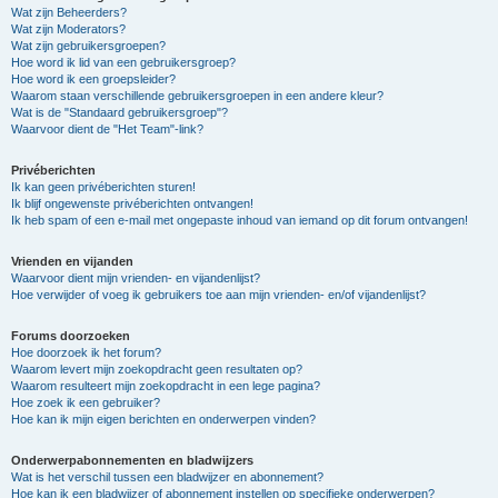
Wat zijn Beheerders?
Wat zijn Moderators?
Wat zijn gebruikersgroepen?
Hoe word ik lid van een gebruikersgroep?
Hoe word ik een groepsleider?
Waarom staan verschillende gebruikersgroepen in een andere kleur?
Wat is de "Standaard gebruikersgroep"?
Waarvoor dient de "Het Team"-link?
Privéberichten
Ik kan geen privéberichten sturen!
Ik blijf ongewenste privéberichten ontvangen!
Ik heb spam of een e-mail met ongepaste inhoud van iemand op dit forum ontvangen!
Vrienden en vijanden
Waarvoor dient mijn vrienden- en vijandenlijst?
Hoe verwijder of voeg ik gebruikers toe aan mijn vrienden- en/of vijandenlijst?
Forums doorzoeken
Hoe doorzoek ik het forum?
Waarom levert mijn zoekopdracht geen resultaten op?
Waarom resulteert mijn zoekopdracht in een lege pagina?
Hoe zoek ik een gebruiker?
Hoe kan ik mijn eigen berichten en onderwerpen vinden?
Onderwerpabonnementen en bladwijzers
Wat is het verschil tussen een bladwijzer en abonnement?
Hoe kan ik een bladwijzer of abonnement instellen op specifieke onderwerpen?