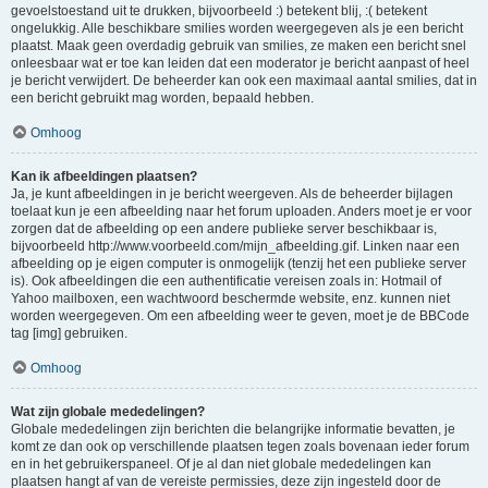
gevoelstoestand uit te drukken, bijvoorbeeld :) betekent blij, :( betekent
ongelukkig. Alle beschikbare smilies worden weergegeven als je een bericht
plaatst. Maak geen overdadig gebruik van smilies, ze maken een bericht snel
onleesbaar wat er toe kan leiden dat een moderator je bericht aanpast of heel
je bericht verwijdert. De beheerder kan ook een maximaal aantal smilies, dat in
een bericht gebruikt mag worden, bepaald hebben.
Omhoog
Kan ik afbeeldingen plaatsen?
Ja, je kunt afbeeldingen in je bericht weergeven. Als de beheerder bijlagen
toelaat kun je een afbeelding naar het forum uploaden. Anders moet je er voor
zorgen dat de afbeelding op een andere publieke server beschikbaar is,
bijvoorbeeld http://www.voorbeeld.com/mijn_afbeelding.gif. Linken naar een
afbeelding op je eigen computer is onmogelijk (tenzij het een publieke server
is). Ook afbeeldingen die een authentificatie vereisen zoals in: Hotmail of
Yahoo mailboxen, een wachtwoord beschermde website, enz. kunnen niet
worden weergegeven. Om een afbeelding weer te geven, moet je de BBCode
tag [img] gebruiken.
Omhoog
Wat zijn globale mededelingen?
Globale mededelingen zijn berichten die belangrijke informatie bevatten, je
komt ze dan ook op verschillende plaatsen tegen zoals bovenaan ieder forum
en in het gebruikerspaneel. Of je al dan niet globale mededelingen kan
plaatsen hangt af van de vereiste permissies, deze zijn ingesteld door de