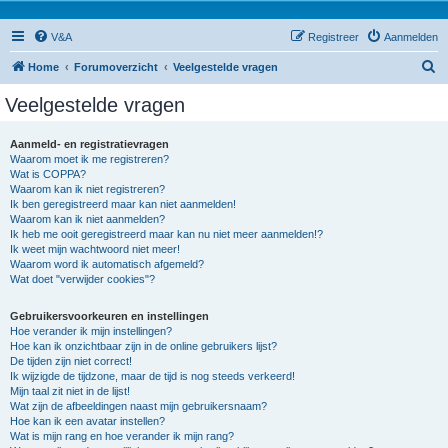
V&A
Registreer
Aanmelden
Z
Home
Forumoverzicht
Veelgestelde vragen
o
Veelgestelde vragen
e
k
Aanmeld- en registratievragen
Waarom moet ik me registreren?
Wat is COPPA?
Waarom kan ik niet registreren?
Ik ben geregistreerd maar kan niet aanmelden!
Waarom kan ik niet aanmelden?
Ik heb me ooit geregistreerd maar kan nu niet meer aanmelden!?
Ik weet mijn wachtwoord niet meer!
Waarom word ik automatisch afgemeld?
Wat doet "verwijder cookies"?
Gebruikersvoorkeuren en instellingen
Hoe verander ik mijn instellingen?
Hoe kan ik onzichtbaar zijn in de online gebruikers lijst?
De tijden zijn niet correct!
Ik wijzigde de tijdzone, maar de tijd is nog steeds verkeerd!
Mijn taal zit niet in de lijst!
Wat zijn de afbeeldingen naast mijn gebruikersnaam?
Hoe kan ik een avatar instellen?
Wat is mijn rang en hoe verander ik mijn rang?