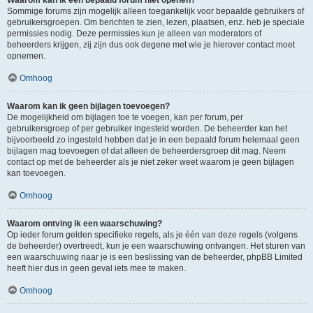
Waarom kan ik een bepaald forum niet openen?
Sommige forums zijn mogelijk alleen toegankelijk voor bepaalde gebruikers of
gebruikersgroepen. Om berichten te zien, lezen, plaatsen, enz. heb je speciale
permissies nodig. Deze permissies kun je alleen van moderators of
beheerders krijgen, zij zijn dus ook degene met wie je hierover contact moet
opnemen.
Omhoog
Waarom kan ik geen bijlagen toevoegen?
De mogelijkheid om bijlagen toe te voegen, kan per forum, per
gebruikersgroep of per gebruiker ingesteld worden. De beheerder kan het
bijvoorbeeld zo ingesteld hebben dat je in een bepaald forum helemaal geen
bijlagen mag toevoegen of dat alleen de beheerdersgroep dit mag. Neem
contact op met de beheerder als je niet zeker weet waarom je geen bijlagen
kan toevoegen.
Omhoog
Waarom ontving ik een waarschuwing?
Op ieder forum gelden specifieke regels, als je één van deze regels (volgens
de beheerder) overtreedt, kun je een waarschuwing ontvangen. Het sturen van
een waarschuwing naar je is een beslissing van de beheerder, phpBB Limited
heeft hier dus in geen geval iets mee te maken.
Omhoog