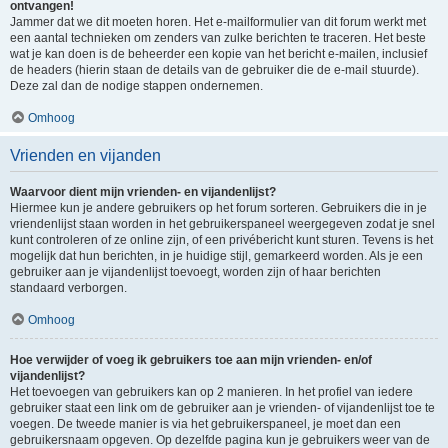
ontvangen!
Jammer dat we dit moeten horen. Het e-mailformulier van dit forum werkt met
een aantal technieken om zenders van zulke berichten te traceren. Het beste
wat je kan doen is de beheerder een kopie van het bericht e-mailen, inclusief
de headers (hierin staan de details van de gebruiker die de e-mail stuurde).
Deze zal dan de nodige stappen ondernemen.
Omhoog
Vrienden en vijanden
Waarvoor dient mijn vrienden- en vijandenlijst?
Hiermee kun je andere gebruikers op het forum sorteren. Gebruikers die in je
vriendenlijst staan worden in het gebruikerspaneel weergegeven zodat je snel
kunt controleren of ze online zijn, of een privébericht kunt sturen. Tevens is het
mogelijk dat hun berichten, in je huidige stijl, gemarkeerd worden. Als je een
gebruiker aan je vijandenlijst toevoegt, worden zijn of haar berichten
standaard verborgen.
Omhoog
Hoe verwijder of voeg ik gebruikers toe aan mijn vrienden- en/of
vijandenlijst?
Het toevoegen van gebruikers kan op 2 manieren. In het profiel van iedere
gebruiker staat een link om de gebruiker aan je vrienden- of vijandenlijst toe te
voegen. De tweede manier is via het gebruikerspaneel, je moet dan een
gebruikersnaam opgeven. Op dezelfde pagina kun je gebruikers weer van de