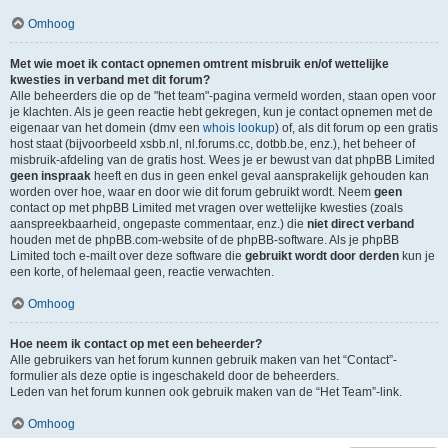
Omhoog
Met wie moet ik contact opnemen omtrent misbruik en/of wettelijke
kwesties in verband met dit forum?
Alle beheerders die op de "het team"-pagina vermeld worden, staan open voor
je klachten. Als je geen reactie hebt gekregen, kun je contact opnemen met de
eigenaar van het domein (dmv een
whois lookup
) of, als dit forum op een gratis
host staat (bijvoorbeeld xsbb.nl, nl.forums.cc, dotbb.be, enz.), het beheer of
misbruik-afdeling van de gratis host. Wees je er bewust van dat phpBB Limited
geen inspraak
heeft en dus in geen enkel geval aansprakelijk gehouden kan
worden over hoe, waar en door wie dit forum gebruikt wordt. Neem
geen
contact op met phpBB Limited met vragen over wettelijke kwesties (zoals
aanspreekbaarheid, ongepaste commentaar, enz.) die
niet direct verband
houden met de phpBB.com-website of de phpBB-software. Als je phpBB
Limited toch e-mailt over deze software die
gebruikt wordt door derden
kun je
een korte, of helemaal geen, reactie verwachten.
Omhoog
Hoe neem ik contact op met een beheerder?
Alle gebruikers van het forum kunnen gebruik maken van het “Contact”-
formulier als deze optie is ingeschakeld door de beheerders.
Leden van het forum kunnen ook gebruik maken van de “Het Team”-link.
Omhoog