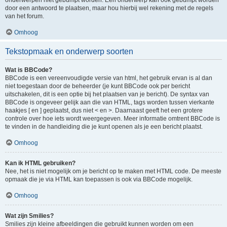
onderwerpen niet gebumpt worden. Een onderwerp kan ook gebumpt worden
door een antwoord te plaatsen, maar hou hierbij wel rekening met de regels
van het forum.
Omhoog
Tekstopmaak en onderwerp soorten
Wat is BBCode?
BBCode is een vereenvoudigde versie van html, het gebruik ervan is al dan
niet toegestaan door de beheerder (je kunt BBCode ook per bericht
uitschakelen, dit is een optie bij het plaatsen van je bericht). De syntax van
BBCode is ongeveer gelijk aan die van HTML, tags worden tussen vierkante
haakjes [ en ] geplaatst, dus niet < en >. Daarnaast geeft het een grotere
controle over hoe iets wordt weergegeven. Meer informatie omtrent BBCode is
te vinden in de handleiding die je kunt openen als je een bericht plaatst.
Omhoog
Kan ik HTML gebruiken?
Nee, het is niet mogelijk om je bericht op te maken met HTML code. De meeste
opmaak die je via HTML kan toepassen is ook via BBCode mogelijk.
Omhoog
Wat zijn Smilies?
Smilies zijn kleine afbeeldingen die gebruikt kunnen worden om een