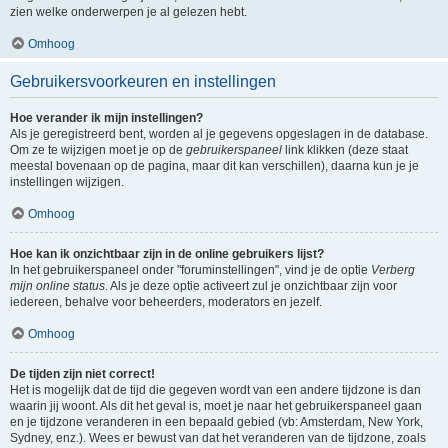
zien welke onderwerpen je al gelezen hebt.
Omhoog
Gebruikersvoorkeuren en instellingen
Hoe verander ik mijn instellingen?
Als je geregistreerd bent, worden al je gegevens opgeslagen in de database.
Om ze te wijzigen moet je op de
gebruikerspaneel
link klikken (deze staat
meestal bovenaan op de pagina, maar dit kan verschillen), daarna kun je je
instellingen wijzigen.
Omhoog
Hoe kan ik onzichtbaar zijn in de online gebruikers lijst?
In het gebruikerspaneel onder "foruminstellingen", vind je de optie
Verberg
mijn online status
. Als je deze optie activeert zul je onzichtbaar zijn voor
iedereen, behalve voor beheerders, moderators en jezelf.
Omhoog
De tijden zijn niet correct!
Het is mogelijk dat de tijd die gegeven wordt van een andere tijdzone is dan
waarin jij woont. Als dit het geval is, moet je naar het gebruikerspaneel gaan
en je tijdzone veranderen in een bepaald gebied (vb: Amsterdam, New York,
Sydney, enz.). Wees er bewust van dat het veranderen van de tijdzone, zoals