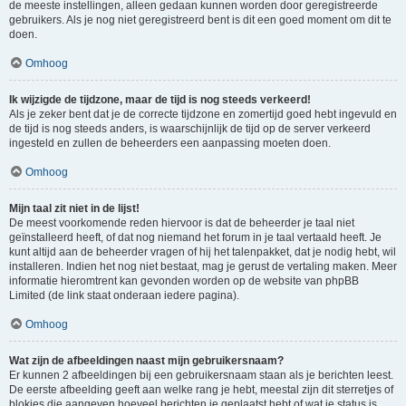
de meeste instellingen, alleen gedaan kunnen worden door geregistreerde
gebruikers. Als je nog niet geregistreerd bent is dit een goed moment om dit te
doen.
Omhoog
Ik wijzigde de tijdzone, maar de tijd is nog steeds verkeerd!
Als je zeker bent dat je de correcte tijdzone en zomertijd goed hebt ingevuld en
de tijd is nog steeds anders, is waarschijnlijk de tijd op de server verkeerd
ingesteld en zullen de beheerders een aanpassing moeten doen.
Omhoog
Mijn taal zit niet in de lijst!
De meest voorkomende reden hiervoor is dat de beheerder je taal niet
geïnstalleerd heeft, of dat nog niemand het forum in je taal vertaald heeft. Je
kunt altijd aan de beheerder vragen of hij het talenpakket, dat je nodig hebt, wil
installeren. Indien het nog niet bestaat, mag je gerust de vertaling maken. Meer
informatie hieromtrent kan gevonden worden op de website van phpBB
Limited (de link staat onderaan iedere pagina).
Omhoog
Wat zijn de afbeeldingen naast mijn gebruikersnaam?
Er kunnen 2 afbeeldingen bij een gebruikersnaam staan als je berichten leest.
De eerste afbeelding geeft aan welke rang je hebt, meestal zijn dit sterretjes of
blokjes die aangeven hoeveel berichten je geplaatst hebt of wat je status is.