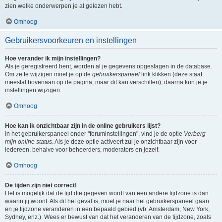
zien welke onderwerpen je al gelezen hebt.
Omhoog
Gebruikersvoorkeuren en instellingen
Hoe verander ik mijn instellingen?
Als je geregistreerd bent, worden al je gegevens opgeslagen in de database.
Om ze te wijzigen moet je op de
gebruikerspaneel
link klikken (deze staat
meestal bovenaan op de pagina, maar dit kan verschillen), daarna kun je je
instellingen wijzigen.
Omhoog
Hoe kan ik onzichtbaar zijn in de online gebruikers lijst?
In het gebruikerspaneel onder "foruminstellingen", vind je de optie
Verberg
mijn online status
. Als je deze optie activeert zul je onzichtbaar zijn voor
iedereen, behalve voor beheerders, moderators en jezelf.
Omhoog
De tijden zijn niet correct!
Het is mogelijk dat de tijd die gegeven wordt van een andere tijdzone is dan
waarin jij woont. Als dit het geval is, moet je naar het gebruikerspaneel gaan
en je tijdzone veranderen in een bepaald gebied (vb: Amsterdam, New York,
Sydney, enz.). Wees er bewust van dat het veranderen van de tijdzone, zoals