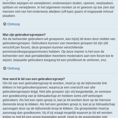
berichten wijzigen en verwijderen; onderwerpen sluiten, openen, verplaatsen,
splitsen en verwijderen. In het algemeen moeten ze er gewoon op toe zien dat
mensen niet van het onderwerp afwijken (
off-topic
gaan) of ongepaste inhoud
plaatsen.
Omhoog
Wat zijn gebruikersgroepen?
Als de beheerder gebruikers wil groeperen, kan hij/zij dit doen door middel van
gebruikersgroepen. Gebruikers kunnen van meerdere groepen lid zijn (dit
verschilt per forum), deze groepen kunnen verschillende
permissies/toegangspermissies hebben. Op deze manier is het voor de
beheerder een stuk gemakkelijker meerdere moderators aan een forum toe te
wijzen, bepaalde gebruikers toegang tot een privéforum te verlenen, enz.
Omhoog
Hoe word ik lid van een gebruikersgroep?
Om lid van een gebruikersgroep te worden, moet je op de bijhorende link
klikken in het gebruikerspaneel, waarna je een overzicht van alle
gebruikersgroepen krijgt. Niet alle groepen zijn vrij toegankelijk, ze vereisen
een goedkeuring van je lidmaatschap en hebben soms zelf verborgen
gebruikers. Als het een open groep is, kan je lid worden door op de hiervoor
dienende knop te klikken. Als het een gesloten groep is, kan je je lidmaatschap
aanvragen door op de bijhorende knop te klikken. De groepsleider moet je
aanvraag dan goedkeuren, hij of zij vraagt mogelijk waarom je lid wil worden.
Indien je niet tot een groep toegelaten wordt, moet je de groepsleider niet