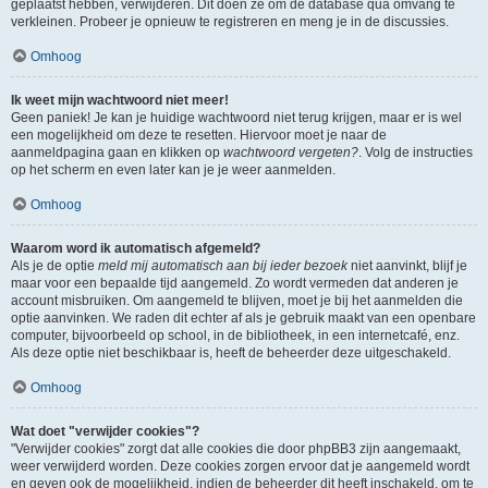
geplaatst hebben, verwijderen. Dit doen ze om de database qua omvang te
verkleinen. Probeer je opnieuw te registreren en meng je in de discussies.
Omhoog
Ik weet mijn wachtwoord niet meer!
Geen paniek! Je kan je huidige wachtwoord niet terug krijgen, maar er is wel
een mogelijkheid om deze te resetten. Hiervoor moet je naar de
aanmeldpagina gaan en klikken op
wachtwoord vergeten?
. Volg de instructies
op het scherm en even later kan je je weer aanmelden.
Omhoog
Waarom word ik automatisch afgemeld?
Als je de optie
meld mij automatisch aan bij ieder bezoek
niet aanvinkt, blijf je
maar voor een bepaalde tijd aangemeld. Zo wordt vermeden dat anderen je
account misbruiken. Om aangemeld te blijven, moet je bij het aanmelden die
optie aanvinken. We raden dit echter af als je gebruik maakt van een openbare
computer, bijvoorbeeld op school, in de bibliotheek, in een internetcafé, enz.
Als deze optie niet beschikbaar is, heeft de beheerder deze uitgeschakeld.
Omhoog
Wat doet "verwijder cookies"?
"Verwijder cookies" zorgt dat alle cookies die door phpBB3 zijn aangemaakt,
weer verwijderd worden. Deze cookies zorgen ervoor dat je aangemeld wordt
en geven ook de mogelijkheid, indien de beheerder dit heeft inschakeld, om te