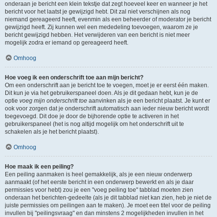
onderaan je bericht een klein tekstje dat zegt hoeveel keer en wanneer je het
bericht voor het laatst je gewijzigd hebt. Dit zal niet verschijnen als nog
niemand gereageerd heeft, evenmin als een beheerder of moderator je bericht
gewijzigd heeft. Zij kunnen wel een mededeling toevoegen, waarom ze je
bericht gewijzigd hebben. Het verwijderen van een bericht is niet meer
mogelijk zodra er iemand op gereageerd heeft.
Omhoog
Hoe voeg ik een onderschrift toe aan mijn bericht?
Om een onderschrift aan je bericht toe te voegen, moet je er eerst één maken.
Dit kun je via het gebruikerspaneel doen. Als je dit gedaan hebt, kun je de
optie
voeg mijn onderschrift toe
aanvinken als je een bericht plaatst. Je kunt er
ook voor zorgen dat je onderschrift automatisch aan ieder nieuw bericht wordt
toegevoegd. Dit doe je door de bijhorende optie te activeren in het
gebruikerspaneel (het is nog altijd mogelijk om het onderschrift uit te
schakelen als je het bericht plaatst).
Omhoog
Hoe maak ik een peiling?
Een peiling aanmaken is heel gemakkelijk, als je een nieuw onderwerp
aanmaakt (of het eerste bericht in een onderwerp bewerkt en als je daar
permissies voor hebt) zou je een "voeg peiling toe" tabblad moeten zien
onderaan het berichten-gedeelte (als je dit tabblad niet kan zien, heb je niet de
juiste permissies om peilingen aan te maken). Je moet een titel voor de peiling
invullen bij "peilingsvraag" en dan minstens 2 mogelijkheden invullen in het