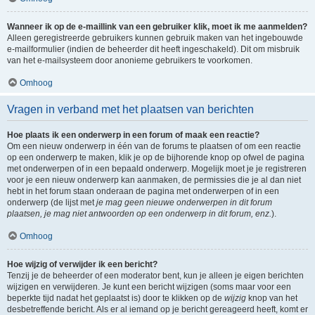
Wanneer ik op de e-maillink van een gebruiker klik, moet ik me aanmelden?
Alleen geregistreerde gebruikers kunnen gebruik maken van het ingebouwde
e-mailformulier (indien de beheerder dit heeft ingeschakeld). Dit om misbruik
van het e-mailsysteem door anonieme gebruikers te voorkomen.
Omhoog
Vragen in verband met het plaatsen van berichten
Hoe plaats ik een onderwerp in een forum of maak een reactie?
Om een nieuw onderwerp in één van de forums te plaatsen of om een reactie
op een onderwerp te maken, klik je op de bijhorende knop op ofwel de pagina
met onderwerpen of in een bepaald onderwerp. Mogelijk moet je je registreren
voor je een nieuw onderwerp kan aanmaken, de permissies die je al dan niet
hebt in het forum staan onderaan de pagina met onderwerpen of in een
onderwerp (de lijst met
je mag geen nieuwe onderwerpen in dit forum
plaatsen, je mag niet antwoorden op een onderwerp in dit forum, enz.
).
Omhoog
Hoe wijzig of verwijder ik een bericht?
Tenzij je de beheerder of een moderator bent, kun je alleen je eigen berichten
wijzigen en verwijderen. Je kunt een bericht wijzigen (soms maar voor een
beperkte tijd nadat het geplaatst is) door te klikken op de
wijzig
knop van het
desbetreffende bericht. Als er al iemand op je bericht gereageerd heeft, komt er