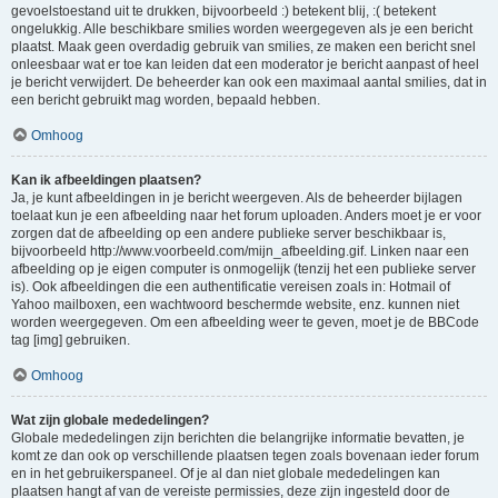
gevoelstoestand uit te drukken, bijvoorbeeld :) betekent blij, :( betekent
ongelukkig. Alle beschikbare smilies worden weergegeven als je een bericht
plaatst. Maak geen overdadig gebruik van smilies, ze maken een bericht snel
onleesbaar wat er toe kan leiden dat een moderator je bericht aanpast of heel
je bericht verwijdert. De beheerder kan ook een maximaal aantal smilies, dat in
een bericht gebruikt mag worden, bepaald hebben.
Omhoog
Kan ik afbeeldingen plaatsen?
Ja, je kunt afbeeldingen in je bericht weergeven. Als de beheerder bijlagen
toelaat kun je een afbeelding naar het forum uploaden. Anders moet je er voor
zorgen dat de afbeelding op een andere publieke server beschikbaar is,
bijvoorbeeld http://www.voorbeeld.com/mijn_afbeelding.gif. Linken naar een
afbeelding op je eigen computer is onmogelijk (tenzij het een publieke server
is). Ook afbeeldingen die een authentificatie vereisen zoals in: Hotmail of
Yahoo mailboxen, een wachtwoord beschermde website, enz. kunnen niet
worden weergegeven. Om een afbeelding weer te geven, moet je de BBCode
tag [img] gebruiken.
Omhoog
Wat zijn globale mededelingen?
Globale mededelingen zijn berichten die belangrijke informatie bevatten, je
komt ze dan ook op verschillende plaatsen tegen zoals bovenaan ieder forum
en in het gebruikerspaneel. Of je al dan niet globale mededelingen kan
plaatsen hangt af van de vereiste permissies, deze zijn ingesteld door de