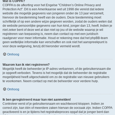
Wat is COPPA?
COPPA is de afkorting voor het Engelse "Children’s Online Privacy and
Protection Act". Dit is een Amerikaanse wet uit 1998 die vereist dat iedere
website die mogelijk gegevens van jongeren onder de 13 jaar verzamelt,
hiervoor de toestemming heeft van de ouders. Deze toestemming moet
schriftelijk of op een andere wijze gegeven worden, zodat de ouders weten dat
de website persoonlijke gegevens van hun kind, jonger dan 13, heeft. Indien je
niet zeker bent of deze wet al dan niet op jou of de website waarop je wil
registreren van toepassing is, neem dan contact op met een juridisch
raadgever voor meer informatie. Houd er rekening mee dat het phpBB-team
geen wettelijke informatie kan verschaffen en ook niet het aanspreekpunt is
voor deze wetgeving, tenzij dit hieronder vermeld wordt.
Omhoog
Waarom kan ik niet registreren?
Mogelijk heeft de beheerder je IP-adres verbannen, of de gebruikersnaam die
je opgeeft verboden. Tevens is het mogelijk dat de beheerder de registratie
mogelijkheid heeft uitgeschakeld om zo de registratie van nieuwe gebruikers
te voorkomen. Neem contact op met de beheerder voor verdere hulp.
Omhoog
Ik ben geregistreerd maar kan niet aanmelden!
Controleer eerst of je gebruikersnaam en wachtwoord kloppen. Indien ze
correct zijn, kan één of meerdere zaken hiervan de oorzaak zijn. Indien COPPA
geactiveerd is en je tijdens het registratieproces opgaf dat je jonger bent dan