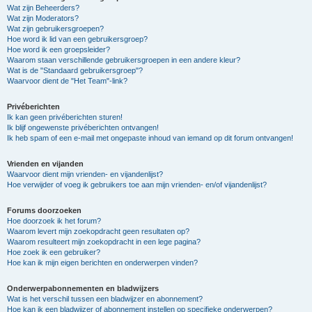
Wat zijn Beheerders?
Wat zijn Moderators?
Wat zijn gebruikersgroepen?
Hoe word ik lid van een gebruikersgroep?
Hoe word ik een groepsleider?
Waarom staan verschillende gebruikersgroepen in een andere kleur?
Wat is de "Standaard gebruikersgroep"?
Waarvoor dient de "Het Team"-link?
Privéberichten
Ik kan geen privéberichten sturen!
Ik blijf ongewenste privéberichten ontvangen!
Ik heb spam of een e-mail met ongepaste inhoud van iemand op dit forum ontvangen!
Vrienden en vijanden
Waarvoor dient mijn vrienden- en vijandenlijst?
Hoe verwijder of voeg ik gebruikers toe aan mijn vrienden- en/of vijandenlijst?
Forums doorzoeken
Hoe doorzoek ik het forum?
Waarom levert mijn zoekopdracht geen resultaten op?
Waarom resulteert mijn zoekopdracht in een lege pagina?
Hoe zoek ik een gebruiker?
Hoe kan ik mijn eigen berichten en onderwerpen vinden?
Onderwerpabonnementen en bladwijzers
Wat is het verschil tussen een bladwijzer en abonnement?
Hoe kan ik een bladwijzer of abonnement instellen op specifieke onderwerpen?