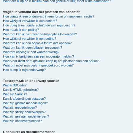
Wanneer ik op de e-maillink van een gebruiker klik, moet ik me aanmelden?
Vragen in verband met het plaatsen van berichten
Hoe plaats ik een onderwerp in een forum of maak een reactie?
Hoe wijzig of verwijder ik een bericht?
Hoe voeg ik een onderschrift toe aan mijn bericht?
Hoe maak ik een peiling?
Waarom kan ik niet meer peilingsopties toevoegen?
Hoe wijzig of verwijder ik een peiling?
Waarom kan ik een bepaald forum niet openen?
Waarom kan ik geen bijlagen toevoegen?
Waarom ontving ik een waarschuwing?
Hoe kan ik berichten aan een moderator melden?
Waarvoor dient de "Opslaan"-knop bij het plaatsen van een bericht?
Waarom moet mijn bericht goedgekeurd worden?
Hoe bump ik mijn onderwerp?
Tekstopmaak en onderwerp soorten
Wat is BBCode?
Kan ik HTML gebruiken?
Wat zijn Smilies?
Kan ik afbeeldingen plaatsen?
Wat zijn globale mededelingen?
Wat zijn mededelingen?
Wat zijn sticky onderwerpen?
Wat zijn gesloten onderwerpen?
Wat zijn onderwerpiconen?
Gebruikers en gebruikersgroepen