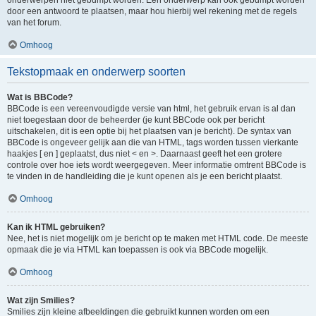
onderwerpen niet gebumpt worden. Een onderwerp kan ook gebumpt worden
door een antwoord te plaatsen, maar hou hierbij wel rekening met de regels
van het forum.
Omhoog
Tekstopmaak en onderwerp soorten
Wat is BBCode?
BBCode is een vereenvoudigde versie van html, het gebruik ervan is al dan
niet toegestaan door de beheerder (je kunt BBCode ook per bericht
uitschakelen, dit is een optie bij het plaatsen van je bericht). De syntax van
BBCode is ongeveer gelijk aan die van HTML, tags worden tussen vierkante
haakjes [ en ] geplaatst, dus niet < en >. Daarnaast geeft het een grotere
controle over hoe iets wordt weergegeven. Meer informatie omtrent BBCode is
te vinden in de handleiding die je kunt openen als je een bericht plaatst.
Omhoog
Kan ik HTML gebruiken?
Nee, het is niet mogelijk om je bericht op te maken met HTML code. De meeste
opmaak die je via HTML kan toepassen is ook via BBCode mogelijk.
Omhoog
Wat zijn Smilies?
Smilies zijn kleine afbeeldingen die gebruikt kunnen worden om een