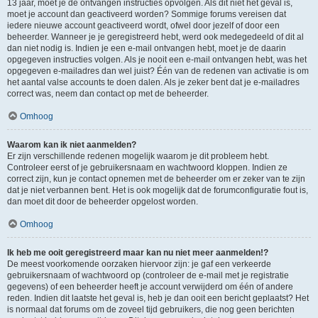
13 jaar, moet je de ontvangen instructies opvolgen. Als dit niet het geval is,
moet je account dan geactiveerd worden? Sommige forums vereisen dat
iedere nieuwe account geactiveerd wordt, ofwel door jezelf of door een
beheerder. Wanneer je je geregistreerd hebt, werd ook medegedeeld of dit al
dan niet nodig is. Indien je een e-mail ontvangen hebt, moet je de daarin
opgegeven instructies volgen. Als je nooit een e-mail ontvangen hebt, was het
opgegeven e-mailadres dan wel juist? Één van de redenen van activatie is om
het aantal valse accounts te doen dalen. Als je zeker bent dat je e-mailadres
correct was, neem dan contact op met de beheerder.
Omhoog
Waarom kan ik niet aanmelden?
Er zijn verschillende redenen mogelijk waarom je dit probleem hebt.
Controleer eerst of je gebruikersnaam en wachtwoord kloppen. Indien ze
correct zijn, kun je contact opnemen met de beheerder om er zeker van te zijn
dat je niet verbannen bent. Het is ook mogelijk dat de forumconfiguratie fout is,
dan moet dit door de beheerder opgelost worden.
Omhoog
Ik heb me ooit geregistreerd maar kan nu niet meer aanmelden!?
De meest voorkomende oorzaken hiervoor zijn: je gaf een verkeerde
gebruikersnaam of wachtwoord op (controleer de e-mail met je registratie
gegevens) of een beheerder heeft je account verwijderd om één of andere
reden. Indien dit laatste het geval is, heb je dan ooit een bericht geplaatst? Het
is normaal dat forums om de zoveel tijd gebruikers, die nog geen berichten