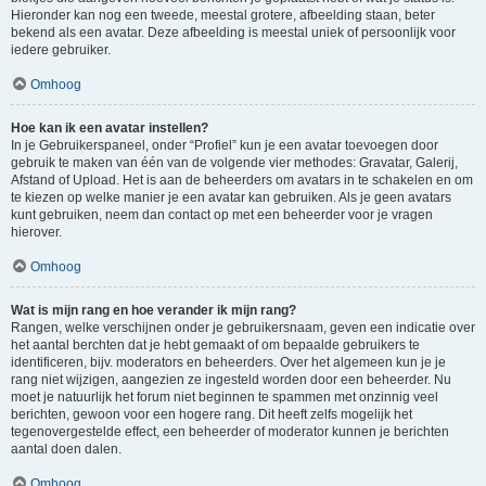
Hieronder kan nog een tweede, meestal grotere, afbeelding staan, beter
bekend als een avatar. Deze afbeelding is meestal uniek of persoonlijk voor
iedere gebruiker.
Omhoog
Hoe kan ik een avatar instellen?
In je Gebruikerspaneel, onder “Profiel” kun je een avatar toevoegen door
gebruik te maken van één van de volgende vier methodes: Gravatar, Galerij,
Afstand of Upload. Het is aan de beheerders om avatars in te schakelen en om
te kiezen op welke manier je een avatar kan gebruiken. Als je geen avatars
kunt gebruiken, neem dan contact op met een beheerder voor je vragen
hierover.
Omhoog
Wat is mijn rang en hoe verander ik mijn rang?
Rangen, welke verschijnen onder je gebruikersnaam, geven een indicatie over
het aantal berchten dat je hebt gemaakt of om bepaalde gebruikers te
identificeren, bijv. moderators en beheerders. Over het algemeen kun je je
rang niet wijzigen, aangezien ze ingesteld worden door een beheerder. Nu
moet je natuurlijk het forum niet beginnen te spammen met onzinnig veel
berichten, gewoon voor een hogere rang. Dit heeft zelfs mogelijk het
tegenovergestelde effect, een beheerder of moderator kunnen je berichten
aantal doen dalen.
Omhoog