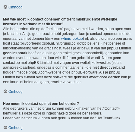
Omhoog
Met wie moet ik contact opnemen omtrent misbruik en/of wettelijke
kwesties in verband met dit forum?
Alle beheerders die op de "het team"-pagina vermeld worden, staan open voor
je klachten. Als je geen reactie hebt gekregen, kun je contact opnemen met de
eigenaar van het domein (dmv een
whois lookup
) of, als dit forum op een gratis
host staat (bijvoorbeeld xsbb.nl, nl.forums.cc, dotbb.be, enz.), het beheer of
misbruik-afdeling van de gratis host. Wees je er bewust van dat phpBB Limited
geen inspraak
heeft en dus in geen enkel geval aansprakelijk gehouden kan
worden over hoe, waar en door wie dit forum gebruikt wordt. Neem
geen
contact op met phpBB Limited met vragen over wettelijke kwesties (zoals
aanspreekbaarheid, ongepaste commentaar, enz.) die
niet direct verband
houden met de phpBB.com-website of de phpBB-software. Als je phpBB
Limited toch e-mailt over deze software die
gebruikt wordt door derden
kun je
een korte, of helemaal geen, reactie verwachten.
Omhoog
Hoe neem ik contact op met een beheerder?
Alle gebruikers van het forum kunnen gebruik maken van het “Contact”-
formulier als deze optie is ingeschakeld door de beheerders.
Leden van het forum kunnen ook gebruik maken van de “Het Team”-link.
Omhoog