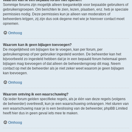
Waarom kan ik een bepaald forum niet openen?
Sommige forums zijn mogelijk alleen toegankelijk voor bepaalde gebruikers of
gebruikersgroepen. Om berichten te zien, lezen, plaatsen, enz. heb je speciale
permissies nodig. Deze permissies kun je alleen van moderators of
beheerders krijgen, zij zijn dus ook degene met wie je hierover contact moet
opnemen.
Omhoog
Waarom kan ik geen bijlagen toevoegen?
De mogelijkheid om bijlagen toe te voegen, kan per forum, per
gebruikersgroep of per gebruiker ingesteld worden. De beheerder kan het
bijvoorbeeld zo ingesteld hebben dat je in een bepaald forum helemaal geen
bijlagen mag toevoegen of dat alleen de beheerdersgroep dit mag. Neem
contact op met de beheerder als je niet zeker weet waarom je geen bijlagen
kan toevoegen.
Omhoog
Waarom ontving ik een waarschuwing?
Op ieder forum gelden specifieke regels, als je één van deze regels (volgens
de beheerder) overtreedt, kun je een waarschuwing ontvangen. Het sturen van
een waarschuwing naar je is een beslissing van de beheerder, phpBB Limited
heeft hier dus in geen geval iets mee te maken.
Omhoog