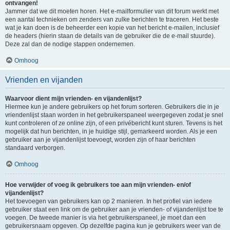
ontvangen!
Jammer dat we dit moeten horen. Het e-mailformulier van dit forum werkt met
een aantal technieken om zenders van zulke berichten te traceren. Het beste
wat je kan doen is de beheerder een kopie van het bericht e-mailen, inclusief
de headers (hierin staan de details van de gebruiker die de e-mail stuurde).
Deze zal dan de nodige stappen ondernemen.
Omhoog
Vrienden en vijanden
Waarvoor dient mijn vrienden- en vijandenlijst?
Hiermee kun je andere gebruikers op het forum sorteren. Gebruikers die in je
vriendenlijst staan worden in het gebruikerspaneel weergegeven zodat je snel
kunt controleren of ze online zijn, of een privébericht kunt sturen. Tevens is het
mogelijk dat hun berichten, in je huidige stijl, gemarkeerd worden. Als je een
gebruiker aan je vijandenlijst toevoegt, worden zijn of haar berichten
standaard verborgen.
Omhoog
Hoe verwijder of voeg ik gebruikers toe aan mijn vrienden- en/of
vijandenlijst?
Het toevoegen van gebruikers kan op 2 manieren. In het profiel van iedere
gebruiker staat een link om de gebruiker aan je vrienden- of vijandenlijst toe te
voegen. De tweede manier is via het gebruikerspaneel, je moet dan een
gebruikersnaam opgeven. Op dezelfde pagina kun je gebruikers weer van de