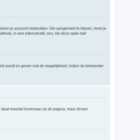
nderen je account misbruiken. Om aangemeld te blijven, moet je
theek, in een internetcafé, enz. Als deze optie niet
eld wordt en geven ook de mogelijkheid, indien de beheerder
e staat meestal bovenaan op de pagina, maar dit kan