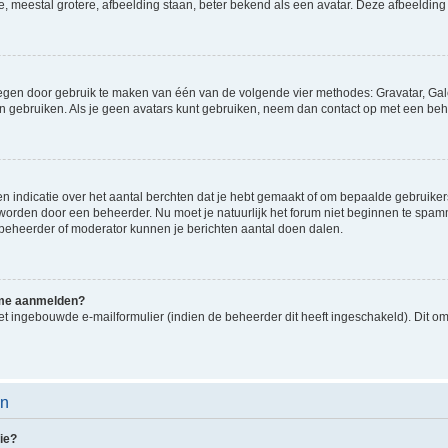
e, meestal grotere, afbeelding staan, beter bekend als een avatar. Deze afbeelding 
oegen door gebruik te maken van één van de volgende vier methodes: Gravatar, Gale
n gebruiken. Als je geen avatars kunt gebruiken, neem dan contact op met een beh
indicatie over het aantal berchten dat je hebt gemaakt of om bepaalde gebruikers 
d worden door een beheerder. Nu moet je natuurlijk het forum niet beginnen te sp
en beheerder of moderator kunnen je berichten aantal doen dalen.
k me aanmelden?
t ingebouwde e-mailformulier (indien de beheerder dit heeft ingeschakeld). Dit o
en
ie?