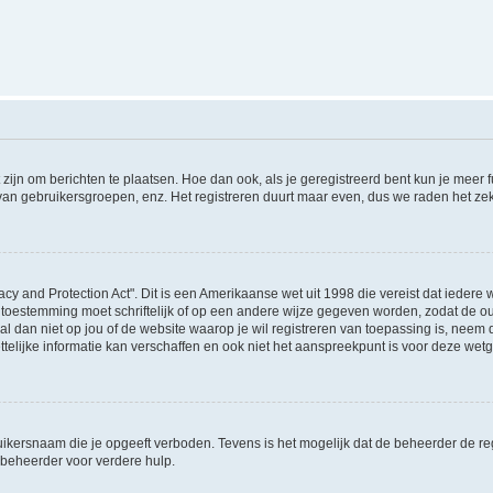
 zijn om berichten te plaatsen. Hoe dan ook, als je geregistreerd bent kun je meer
 van gebruikersgroepen, enz. Het registreren duurt maar even, dus we raden het ze
acy and Protection Act". Dit is een Amerikaanse wet uit 1998 die vereist dat ieder
 toestemming moet schriftelijk of op een andere wijze gegeven worden, zodat de 
et al dan niet op jou of de website waarop je wil registreren van toepassing is, nee
lijke informatie kan verschaffen en ook niet het aanspreekpunt is voor deze wetge
ikersnaam die je opgeeft verboden. Tevens is het mogelijk dat de beheerder de regi
beheerder voor verdere hulp.