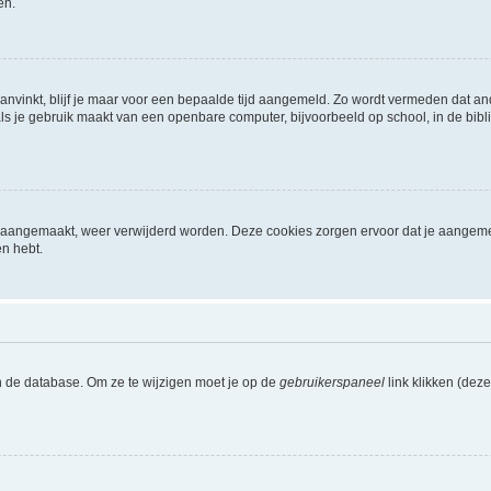
en.
aanvinkt, blijf je maar voor een bepaalde tijd aangemeld. Zo wordt vermeden dat a
ls je gebruik maakt van een openbare computer, bijvoorbeeld op school, in de biblio
ijn aangemaakt, weer verwijderd worden. Deze cookies zorgen ervoor dat je aangem
en hebt.
n de database. Om ze te wijzigen moet je op de
gebruikerspaneel
link klikken (dez