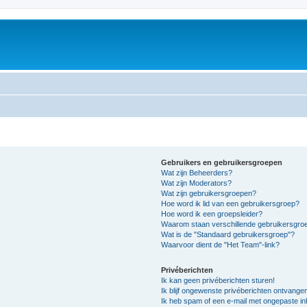
Gebruikers en gebruikersgroepen
Wat zijn Beheerders?
Wat zijn Moderators?
Wat zijn gebruikersgroepen?
Hoe word ik lid van een gebruikersgroep?
Hoe word ik een groepsleider?
Waarom staan verschillende gebruikersgroe
Wat is de "Standaard gebruikersgroep"?
Waarvoor dient de "Het Team"-link?
Privéberichten
Ik kan geen privéberichten sturen!
Ik blijf ongewenste privéberichten ontvange
Ik heb spam of een e-mail met ongepaste i