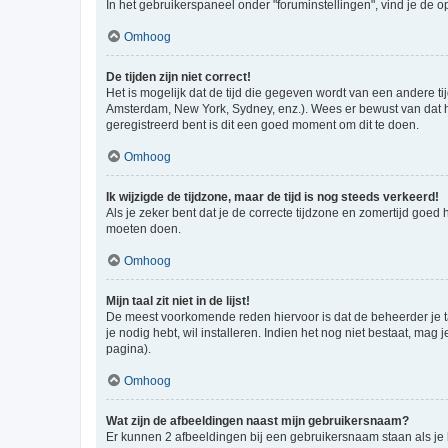
In het gebruikerspaneel onder "foruminstellingen", vind je de o
Omhoog
De tijden zijn niet correct!
Het is mogelijk dat de tijd die gegeven wordt van een andere ti
Amsterdam, New York, Sydney, enz.). Wees er bewust van dat he
geregistreerd bent is dit een goed moment om dit te doen.
Omhoog
Ik wijzigde de tijdzone, maar de tijd is nog steeds verkeerd!
Als je zeker bent dat je de correcte tijdzone en zomertijd goed
moeten doen.
Omhoog
Mijn taal zit niet in de lijst!
De meest voorkomende reden hiervoor is dat de beheerder je taal 
je nodig hebt, wil installeren. Indien het nog niet bestaat, m
pagina).
Omhoog
Wat zijn de afbeeldingen naast mijn gebruikersnaam?
Er kunnen 2 afbeeldingen bij een gebruikersnaam staan als je be