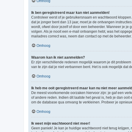
Omhoog
Ik ben geregistreerd maar kan niet aanmelden!
Controleer eerst of je gebruikersnaam en wachtwoord kloppen. I
dat je jonger bent dan 13 jaar, moet je de ontvangen instructi
wordt, ofwel door jezelf of door een beheerder. Wanneer je je 
volgen. Als je nooit een e-mail ontvangen hebt, was het opgege
mailadres correct was, neem dan contact op met de beheerder.
Omhoog
Waarom kan ik niet aanmelden?
Er zijn verschillende redenen mogelijk waarom je dit probleem
van te zijn dat je niet verbannen bent. Het is ook mogelijk dat
Omhoog
Ik heb me ooit geregistreerd maar kan nu niet meer aanmel
De meest voorkomende oorzaken hiervoor zijn: je gaf een verk
of andere reden. Indien dit laatste het geval is, heb je dan oo
om de database qua omvang te verkleinen. Probeer je opnieuw t
Omhoog
Ik weet mijn wachtwoord niet meer!
Geen paniek! Je kan je huidige wachtwoord niet terug krijgen,