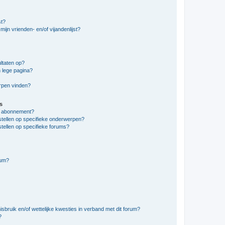
st?
ijn vrienden- en/of vijandenlijst?
ltaten op?
 lege pagina?
erpen vinden?
s
en abonnement?
stellen op specifieke onderwerpen?
tellen op specifieke forums?
rum?
bruik en/of wettelijke kwesties in verband met dit forum?
?