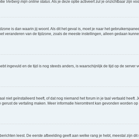
ptie
Verberg mijn online status
. Als je deze optie activeert zul je onzichtbaar zijn 
jdzone is dan waarin jij woont. Als dit het geval is, moet je naar het gebruikerspan
t veranderen van de tijdzone, zoals de meeste instellingen, alleen gedaan kunnen
 hebt ingevuld en de tijd is nog steeds anders, is waarschijnlijk de tijd op de serv
niet geïnstalleerd heeft, of dat nog niemand het forum in je taal vertaald heeft. Je
ag je gerust de vertaling maken. Meer informatie hieromtrent kan gevonden worden o
richten leest. De eerste afbeelding geeft aan welke rang je hebt, meestal zijn dit 