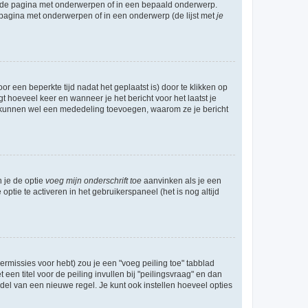
l de pagina met onderwerpen of in een bepaald onderwerp.
 pagina met onderwerpen of in een onderwerp (de lijst met
je
r een beperkte tijd nadat het geplaatst is) door te klikken op
gt hoeveel keer en wanneer je het bericht voor het laatst je
Zij kunnen wel een mededeling toevoegen, waarom ze je bericht
n je de optie
voeg mijn onderschrift toe
aanvinken als je een
optie te activeren in het gebruikerspaneel (het is nog altijd
rmissies voor hebt) zou je een "voeg peiling toe" tabblad
een titel voor de peiling invullen bij "peilingsvraag" en dan
ddel van een nieuwe regel. Je kunt ook instellen hoeveel opties