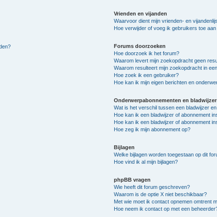
Vrienden en vijanden
Waarvoor dient mijn vrienden- en vijandenlij
Hoe verwijder of voeg ik gebruikers toe aan m
Forums doorzoeken
lden?
Hoe doorzoek ik het forum?
Waarom levert mijn zoekopdracht geen resu
Waarom resulteert mijn zoekopdracht in een
Hoe zoek ik een gebruiker?
Hoe kan ik mijn eigen berichten en onderw
Onderwerpabonnementen en bladwijzer
Wat is het verschil tussen een bladwijzer 
Hoe kan ik een bladwijzer of abonnement in
Hoe kan ik een bladwijzer of abonnement ins
Hoe zeg ik mijn abonnement op?
Bijlagen
Welke bijlagen worden toegestaan op dit fo
Hoe vind ik al mijn bijlagen?
phpBB vragen
Wie heeft dit forum geschreven?
Waarom is de optie X niet beschikbaar?
Met wie moet ik contact opnemen omtrent mis
Hoe neem ik contact op met een beheerder