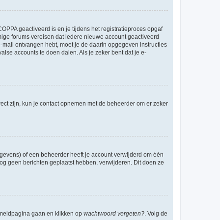
OPPA geactiveerd is en je tijdens het registratieproces opgaf
ommige forums vereisen dat iedere nieuwe account geactiveerd
 e-mail ontvangen hebt, moet je de daarin opgegeven instructies
lse accounts te doen dalen. Als je zeker bent dat je e-
rect zijn, kun je contact opnemen met de beheerder om er zeker
egevens) of een beheerder heeft je account verwijderd om één
e nog geen berichten geplaatst hebben, verwijderen. Dit doen ze
anmeldpagina gaan en klikken op
wachtwoord vergeten?
. Volg de