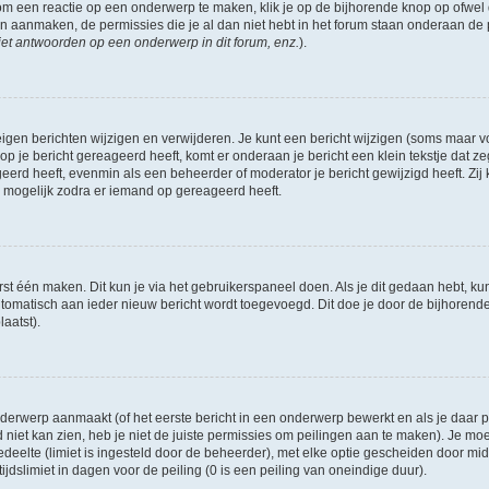
om een reactie op een onderwerp te maken, klik je op de bijhorende knop op ofwe
an aanmaken, de permissies die je al dan niet hebt in het forum staan onderaan de
et antwoorden op een onderwerp in dit forum, enz.
).
eigen berichten wijzigen en verwijderen. Je kunt een bericht wijzigen (soms maar voo
p je bericht gereageerd heeft, komt er onderaan je bericht een klein tekstje dat ze
ageerd heeft, evenmin als een beheerder of moderator je bericht gewijzigd heeft. 
r mogelijk zodra er iemand op gereageerd heeft.
rst één maken. Dit kun je via het gebruikerspaneel doen. Als je dit gedaan hebt, ku
automatisch aan ieder nieuw bericht wordt toegevoegd. Dit doe je door de bijhorende 
laatst).
erwerp aanmaakt (of het eerste bericht in een onderwerp bewerkt en als je daar pe
niet kan zien, heb je niet de juiste permissies om peilingen aan te maken). Je moet 
edeelte (limiet is ingesteld door de beheerder), met elke optie gescheiden door mi
jdslimiet in dagen voor de peiling (0 is een peiling van oneindige duur).