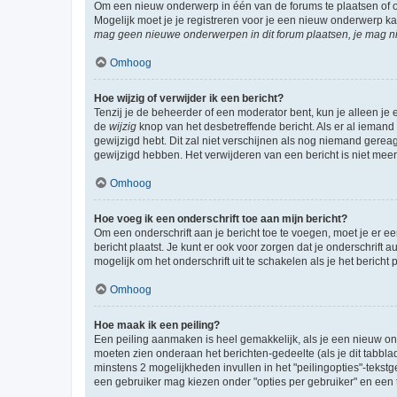
Om een nieuw onderwerp in één van de forums te plaatsen of 
Mogelijk moet je je registreren voor je een nieuw onderwerp k
mag geen nieuwe onderwerpen in dit forum plaatsen, je mag ni
Omhoog
Hoe wijzig of verwijder ik een bericht?
Tenzij je de beheerder of een moderator bent, kun je alleen je 
de
wijzig
knop van het desbetreffende bericht. Als er al iemand o
gewijzigd hebt. Dit zal niet verschijnen als nog niemand gere
gewijzigd hebben. Het verwijderen van een bericht is niet mee
Omhoog
Hoe voeg ik een onderschrift toe aan mijn bericht?
Om een onderschrift aan je bericht toe te voegen, moet je er ee
bericht plaatst. Je kunt er ook voor zorgen dat je onderschrift 
mogelijk om het onderschrift uit te schakelen als je het bericht p
Omhoog
Hoe maak ik een peiling?
Een peiling aanmaken is heel gemakkelijk, als je een nieuw ond
moeten zien onderaan het berichten-gedeelte (als je dit tabblad 
minstens 2 mogelijkheden invullen in het "peilingopties"-tekstg
een gebruiker mag kiezen onder "opties per gebruiker" en een ti