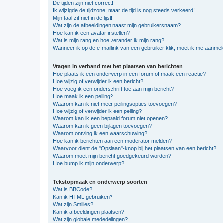
De tijden zijn niet correct!
Ik wijzigde de tijdzone, maar de tijd is nog steeds verkeerd!
Mijn taal zit niet in de lijst!
Wat zijn de afbeeldingen naast mijn gebruikersnaam?
Hoe kan ik een avatar instellen?
Wat is mijn rang en hoe verander ik mijn rang?
Wanneer ik op de e-maillink van een gebruiker klik, moet ik me aanme
Vragen in verband met het plaatsen van berichten
Hoe plaats ik een onderwerp in een forum of maak een reactie?
Hoe wijzig of verwijder ik een bericht?
Hoe voeg ik een onderschrift toe aan mijn bericht?
Hoe maak ik een peiling?
Waarom kan ik niet meer peilingsopties toevoegen?
Hoe wijzig of verwijder ik een peiling?
Waarom kan ik een bepaald forum niet openen?
Waarom kan ik geen bijlagen toevoegen?
Waarom ontving ik een waarschuwing?
Hoe kan ik berichten aan een moderator melden?
Waarvoor dient de "Opslaan"-knop bij het plaatsen van een bericht?
Waarom moet mijn bericht goedgekeurd worden?
Hoe bump ik mijn onderwerp?
Tekstopmaak en onderwerp soorten
Wat is BBCode?
Kan ik HTML gebruiken?
Wat zijn Smilies?
Kan ik afbeeldingen plaatsen?
Wat zijn globale mededelingen?