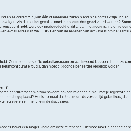
ndien ze correct zijn, kan één of meerdere zaken hiervan de oorzaak zijn. Indien C
es opvolgen. Als dit niet het geval is, moet je account dan geactiveerd worden? S
geregistreerd hebt, werd ook medegedeeld of dit al dan niet nodig is. Indien je een
ven e-mailadres dan wel juist? Één van de redenen van activatie is om het aantal va
 hebt. Controleer eerst of je gebruikersnaam en wachtwoord kloppen. Indien ze cor
 de forumconfiguratie fout is, dan moet dit door de beheerder opgelost worden.
den!?
eerde gebruikersnaam of wachtwoord op (controleer de e-mail met je registratie g
it een bericht geplaatst? Het is normaal dat forums om de zoveel tijd gebruikers, di
e registreren en meng je in de discussies.
 maar er is wel een mogelijkheid om deze te resetten. Hiervoor moet je naar de a