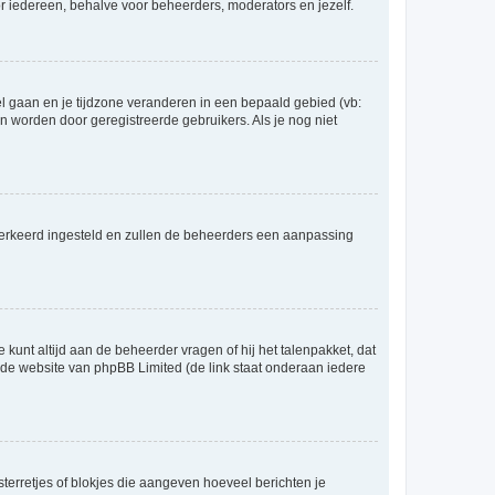
voor iedereen, behalve voor beheerders, moderators en jezelf.
eel gaan en je tijdzone veranderen in een bepaald gebied (vb:
 worden door geregistreerde gebruikers. Als je nog niet
er verkeerd ingesteld en zullen de beheerders een aanpassing
 kunt altijd aan de beheerder vragen of hij het talenpakket, dat
p de website van phpBB Limited (de link staat onderaan iedere
sterretjes of blokjes die aangeven hoeveel berichten je