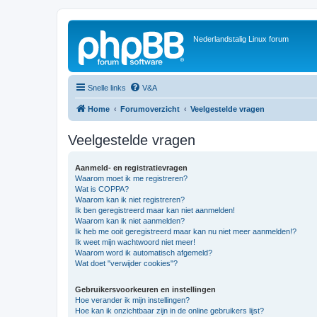
Nederlandstalig Linux forum
Snelle links
V&A
Home
Forumoverzicht
Veelgestelde vragen
Veelgestelde vragen
Aanmeld- en registratievragen
Waarom moet ik me registreren?
Wat is COPPA?
Waarom kan ik niet registreren?
Ik ben geregistreerd maar kan niet aanmelden!
Waarom kan ik niet aanmelden?
Ik heb me ooit geregistreerd maar kan nu niet meer aanmelden!?
Ik weet mijn wachtwoord niet meer!
Waarom word ik automatisch afgemeld?
Wat doet "verwijder cookies"?
Gebruikersvoorkeuren en instellingen
Hoe verander ik mijn instellingen?
Hoe kan ik onzichtbaar zijn in de online gebruikers lijst?