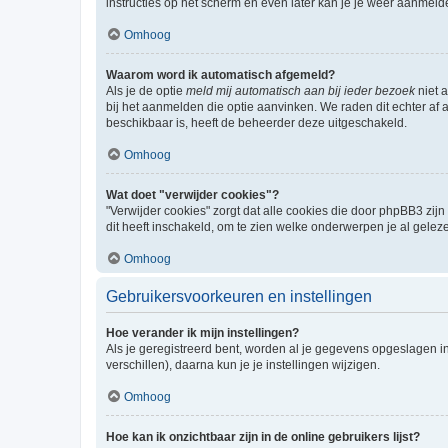
instructies op het scherm en even later kan je je weer aanmeld
Omhoog
Waarom word ik automatisch afgemeld?
Als je de optie
meld mij automatisch aan bij ieder bezoek
niet 
bij het aanmelden die optie aanvinken. We raden dit echter af a
beschikbaar is, heeft de beheerder deze uitgeschakeld.
Omhoog
Wat doet "verwijder cookies"?
"Verwijder cookies" zorgt dat alle cookies die door phpBB3 z
dit heeft inschakeld, om te zien welke onderwerpen je al gelez
Omhoog
Gebruikersvoorkeuren en instellingen
Hoe verander ik mijn instellingen?
Als je geregistreerd bent, worden al je gegevens opgeslagen i
verschillen), daarna kun je je instellingen wijzigen.
Omhoog
Hoe kan ik onzichtbaar zijn in de online gebruikers lijst?