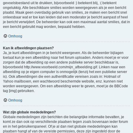
gevoelstoestand uit te drukken, bijvoorbeeld :) betekent blij, :( betekent
ongelukkig. Alle beschikbare smilies worden weergegeven als je een bericht
plaatst. Maak geen overdadig gebruik van smilies, ze maken een bericht snel
onleesbaar wat er toe kan leiden dat een moderator je bericht aanpast of heel
je bericht verwijdert. De beheerder kan ook een maximaal aantal smilies, dat in
een bericht gebruikt mag worden, bepaald hebben.
Omhoog
Kan ik afbeeldingen plaatsen?
Ja, je kunt afbeeldingen in je bericht weergeven. Als de beheerder bijlagen
toelaat kun je een afbeelding naar het forum uploaden. Anders moet je er voor
zorgen dat de afbeelding op een andere publieke server beschikbaar is,
bijvoorbeeld http://www.voorbeeld.com/mijn_afbeelding.gif. Linken naar een
afbeelding op je eigen computer is onmogelijk (tenzij het een publieke server
is). Ook afbeeldingen die een authentificatie vereisen zoals in: Hotmail of
Yahoo mailboxen, een wachtwoord beschermde website, enz. kunnen niet
worden weergegeven. Om een afbeelding weer te geven, moet je de BBCode
tag [img] gebruiken.
Omhoog
Wat zijn globale mededelingen?
Globale mededelingen zijn berichten die belangrijke informatie bevatten, je
komt ze dan ook op verschillende plaatsen tegen zoals bovenaan ieder forum
en in het gebruikerspaneel. Of je al dan niet globale mededelingen kan
plaatsen hangt af van de vereiste permissies, deze zijn ingesteld door de