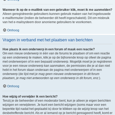
Wanneer ik op de e-maillink van een gebruiker klik, moet ik me aanmelden?
Alleen geregistreerde gebruikers kunnen gebruik maken van het ingebouwde
e-mailformulier (indien de beheerder dit heeft ingeschakeld). Dit om misbruik
van het e-mailsysteem door anonieme gebruikers te voorkomen.
Omhoog
Vragen in verband met het plaatsen van berichten
Hoe plaats ik een onderwerp in een forum of maak een reactie?
Om een nieuw onderwerp in één van de forums te plaatsen of om een reactie
op een onderwerp te maken, klik je op de bijhorende knop op ofwel de pagina
met onderwerpen of in een bepaald onderwerp. Mogelijk moet je je registreren
voor je een nieuw onderwerp kan aanmaken, de permissies die je al dan niet
hebt in het forum staan onderaan de pagina met onderwerpen of in een
onderwerp (de lijst met
je mag geen nieuwe onderwerpen in dit forum
plaatsen, je mag niet antwoorden op een onderwerp in dit forum, enz.
).
Omhoog
Hoe wijzig of verwijder ik een bericht?
Tenzij je de beheerder of een moderator bent, kun je alleen je eigen berichten
wijzigen en verwijderen. Je kunt een bericht wijzigen (soms maar voor een
beperkte tijd nadat het geplaatst is) door te klikken op de
wijzig
knop van het
desbetreffende bericht. Als er al iemand op je bericht gereageerd heeft, komt er