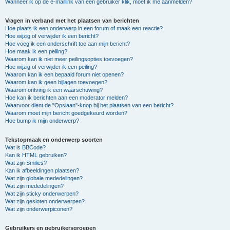
Wanneer ik op de e-maillink van een gebruiker klik, moet ik me aanmelden?
Vragen in verband met het plaatsen van berichten
Hoe plaats ik een onderwerp in een forum of maak een reactie?
Hoe wijzig of verwijder ik een bericht?
Hoe voeg ik een onderschrift toe aan mijn bericht?
Hoe maak ik een peiling?
Waarom kan ik niet meer peilingsopties toevoegen?
Hoe wijzig of verwijder ik een peiling?
Waarom kan ik een bepaald forum niet openen?
Waarom kan ik geen bijlagen toevoegen?
Waarom ontving ik een waarschuwing?
Hoe kan ik berichten aan een moderator melden?
Waarvoor dient de "Opslaan"-knop bij het plaatsen van een bericht?
Waarom moet mijn bericht goedgekeurd worden?
Hoe bump ik mijn onderwerp?
Tekstopmaak en onderwerp soorten
Wat is BBCode?
Kan ik HTML gebruiken?
Wat zijn Smilies?
Kan ik afbeeldingen plaatsen?
Wat zijn globale mededelingen?
Wat zijn mededelingen?
Wat zijn sticky onderwerpen?
Wat zijn gesloten onderwerpen?
Wat zijn onderwerpiconen?
Gebruikers en gebruikersgroepen