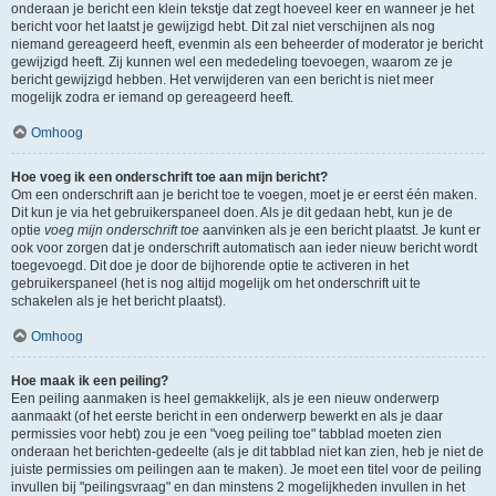
onderaan je bericht een klein tekstje dat zegt hoeveel keer en wanneer je het
bericht voor het laatst je gewijzigd hebt. Dit zal niet verschijnen als nog
niemand gereageerd heeft, evenmin als een beheerder of moderator je bericht
gewijzigd heeft. Zij kunnen wel een mededeling toevoegen, waarom ze je
bericht gewijzigd hebben. Het verwijderen van een bericht is niet meer
mogelijk zodra er iemand op gereageerd heeft.
Omhoog
Hoe voeg ik een onderschrift toe aan mijn bericht?
Om een onderschrift aan je bericht toe te voegen, moet je er eerst één maken.
Dit kun je via het gebruikerspaneel doen. Als je dit gedaan hebt, kun je de
optie
voeg mijn onderschrift toe
aanvinken als je een bericht plaatst. Je kunt er
ook voor zorgen dat je onderschrift automatisch aan ieder nieuw bericht wordt
toegevoegd. Dit doe je door de bijhorende optie te activeren in het
gebruikerspaneel (het is nog altijd mogelijk om het onderschrift uit te
schakelen als je het bericht plaatst).
Omhoog
Hoe maak ik een peiling?
Een peiling aanmaken is heel gemakkelijk, als je een nieuw onderwerp
aanmaakt (of het eerste bericht in een onderwerp bewerkt en als je daar
permissies voor hebt) zou je een "voeg peiling toe" tabblad moeten zien
onderaan het berichten-gedeelte (als je dit tabblad niet kan zien, heb je niet de
juiste permissies om peilingen aan te maken). Je moet een titel voor de peiling
invullen bij "peilingsvraag" en dan minstens 2 mogelijkheden invullen in het