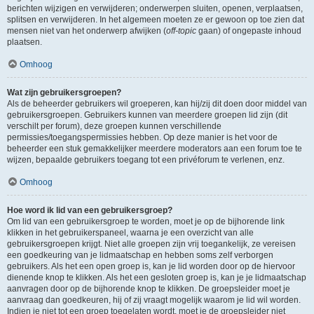
berichten wijzigen en verwijderen; onderwerpen sluiten, openen, verplaatsen,
splitsen en verwijderen. In het algemeen moeten ze er gewoon op toe zien dat
mensen niet van het onderwerp afwijken (
off-topic
gaan) of ongepaste inhoud
plaatsen.
Omhoog
Wat zijn gebruikersgroepen?
Als de beheerder gebruikers wil groeperen, kan hij/zij dit doen door middel van
gebruikersgroepen. Gebruikers kunnen van meerdere groepen lid zijn (dit
verschilt per forum), deze groepen kunnen verschillende
permissies/toegangspermissies hebben. Op deze manier is het voor de
beheerder een stuk gemakkelijker meerdere moderators aan een forum toe te
wijzen, bepaalde gebruikers toegang tot een privéforum te verlenen, enz.
Omhoog
Hoe word ik lid van een gebruikersgroep?
Om lid van een gebruikersgroep te worden, moet je op de bijhorende link
klikken in het gebruikerspaneel, waarna je een overzicht van alle
gebruikersgroepen krijgt. Niet alle groepen zijn vrij toegankelijk, ze vereisen
een goedkeuring van je lidmaatschap en hebben soms zelf verborgen
gebruikers. Als het een open groep is, kan je lid worden door op de hiervoor
dienende knop te klikken. Als het een gesloten groep is, kan je je lidmaatschap
aanvragen door op de bijhorende knop te klikken. De groepsleider moet je
aanvraag dan goedkeuren, hij of zij vraagt mogelijk waarom je lid wil worden.
Indien je niet tot een groep toegelaten wordt, moet je de groepsleider niet