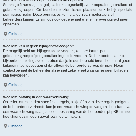
Waarom kan ik een bepaald forum niet openen?
Sommige forums zijn mogelijk alleen toegankelijk voor bepaalde gebruikers of
gebruikersgroepen. Om berichten te zien, lezen, plaatsen, enz. heb je speciale
permissies nodig. Deze permissies kun je alleen van moderators of
beheerders krijgen, zij zijn dus ook degene met wie je hierover contact moet
opnemen.
Omhoog
Waarom kan ik geen bijlagen toevoegen?
De mogelijkheid om bijlagen toe te voegen, kan per forum, per
gebruikersgroep of per gebruiker ingesteld worden. De beheerder kan het
bijvoorbeeld zo ingesteld hebben dat je in een bepaald forum helemaal geen
bijlagen mag toevoegen of dat alleen de beheerdersgroep dit mag. Neem
contact op met de beheerder als je niet zeker weet waarom je geen bijlagen
kan toevoegen.
Omhoog
Waarom ontving ik een waarschuwing?
Op ieder forum gelden specifieke regels, als je één van deze regels (volgens
de beheerder) overtreedt, kun je een waarschuwing ontvangen. Het sturen van
een waarschuwing naar je is een beslissing van de beheerder, phpBB Limited
heeft hier dus in geen geval iets mee te maken.
Omhoog