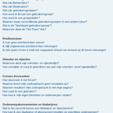
Wat zijn Beheerders?
Wat zijn Moderators?
Wat zijn gebruikersgroepen?
Hoe word ik lid van een gebruikersgroep?
Hoe word ik een groepsleider?
Waarom staan verschillende gebruikersgroepen in een andere kleur?
Wat is de "Standaard gebruikersgroep"?
Waarvoor dient de "Het Team"-link?
Privéberichten
Ik kan geen privéberichten sturen!
Ik blijf ongewenste privéberichten ontvangen!
Ik heb spam of een e-mail met ongepaste inhoud van iemand op dit forum ontvangen!
Vrienden en vijanden
Waarvoor dient mijn vrienden- en vijandenlijst?
Hoe verwijder of voeg ik gebruikers toe aan mijn vrienden- en/of vijandenlijst?
Forums doorzoeken
Hoe doorzoek ik het forum?
Waarom levert mijn zoekopdracht geen resultaten op?
Waarom resulteert mijn zoekopdracht in een lege pagina?
Hoe zoek ik een gebruiker?
Hoe kan ik mijn eigen berichten en onderwerpen vinden?
Onderwerpabonnementen en bladwijzers
Wat is het verschil tussen een bladwijzer en abonnement?
Hoe kan ik een bladwijzer of abonnement instellen op specifieke onderwerpen?