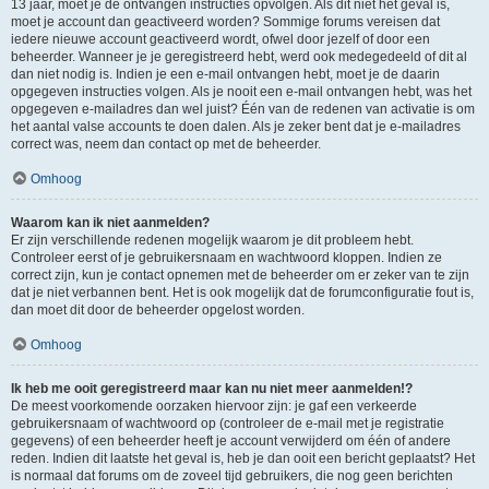
13 jaar, moet je de ontvangen instructies opvolgen. Als dit niet het geval is,
moet je account dan geactiveerd worden? Sommige forums vereisen dat
iedere nieuwe account geactiveerd wordt, ofwel door jezelf of door een
beheerder. Wanneer je je geregistreerd hebt, werd ook medegedeeld of dit al
dan niet nodig is. Indien je een e-mail ontvangen hebt, moet je de daarin
opgegeven instructies volgen. Als je nooit een e-mail ontvangen hebt, was het
opgegeven e-mailadres dan wel juist? Één van de redenen van activatie is om
het aantal valse accounts te doen dalen. Als je zeker bent dat je e-mailadres
correct was, neem dan contact op met de beheerder.
Omhoog
Waarom kan ik niet aanmelden?
Er zijn verschillende redenen mogelijk waarom je dit probleem hebt.
Controleer eerst of je gebruikersnaam en wachtwoord kloppen. Indien ze
correct zijn, kun je contact opnemen met de beheerder om er zeker van te zijn
dat je niet verbannen bent. Het is ook mogelijk dat de forumconfiguratie fout is,
dan moet dit door de beheerder opgelost worden.
Omhoog
Ik heb me ooit geregistreerd maar kan nu niet meer aanmelden!?
De meest voorkomende oorzaken hiervoor zijn: je gaf een verkeerde
gebruikersnaam of wachtwoord op (controleer de e-mail met je registratie
gegevens) of een beheerder heeft je account verwijderd om één of andere
reden. Indien dit laatste het geval is, heb je dan ooit een bericht geplaatst? Het
is normaal dat forums om de zoveel tijd gebruikers, die nog geen berichten