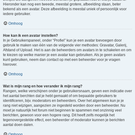
Hieronder kan nog een tweede, meestal grotere, afbeelding staan, beter
bekend als een avatar. Deze afbeelding is meestal uniek of persoonlijk voor
iedere gebruiker.
Omhoog
Hoe kan ik een avatar instellen?
In je Gebruikerspaneel, onder “Profiel” kun je een avatar toevoegen door
gebruik te maken van één van de volgende vier methodes: Gravatar, Galerij,
Afstand of Upload. Het is aan de beheerders om avatars in te schakelen en om
te kiezen op welke manier je een avatar kan gebruiken. Als je geen avatars
kunt gebruiken, neem dan contact op met een beheerder voor je vragen
hierover.
Omhoog
Wat is mijn rang en hoe verander ik mijn rang?
Rangen, welke verschijnen onder je gebruikersnaam, geven een indicatie over
het aantal berchten dat je hebt gemaakt of om bepaalde gebruikers te
identificeren, bijv. moderators en beheerders. Over het algemeen kun je je
rang niet wijzigen, aangezien ze ingesteld worden door een beheerder. Nu
moet je natuurlijk het forum niet beginnen te spammen met onzinnig veel
berichten, gewoon voor een hogere rang. Dit heeft zelfs mogelijk het
tegenovergestelde effect, een beheerder of moderator kunnen je berichten
aantal doen dalen.
Omhoog