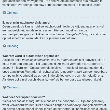
geplaatst hebben, verwijderen. Dit doen ze om de database qua omvang te
verkleinen. Probeer je opnieuw te registreren en meng je in de discussies.
Omhoog
Ik weet mijn wachtwoord niet meer!
Geen paniek! Je kan je huidige wachtwoord niet terug krijgen, maar er is wel
een mogelijkheid om deze te resetten. Hiervoor moet je naar de
aanmeldpagina gaan en klikken op
wachtwoord vergeten?
. Volg de instructies
op het scherm en even later kan je je weer aanmelden.
Omhoog
Waarom word ik automatisch afgemeld?
Als je de optie
meld mij automatisch aan bij ieder bezoek
niet aanvinkt, blijf je
maar voor een bepaalde tijd aangemeld. Zo wordt vermeden dat anderen je
account misbruiken. Om aangemeld te blijven, moet je bij het aanmelden die
optie aanvinken. We raden dit echter af als je gebruik maakt van een openbare
computer, bijvoorbeeld op school, in de bibliotheek, in een internetcafé, enz.
Als deze optie niet beschikbaar is, heeft de beheerder deze uitgeschakeld.
Omhoog
Wat doet "verwijder cookies"?
"Verwijder cookies" zorgt dat alle cookies die door phpBB3 zijn aangemaakt,
weer verwijderd worden. Deze cookies zorgen ervoor dat je aangemeld wordt
en geven ook de mogelijkheid, indien de beheerder dit heeft inschakeld, om te