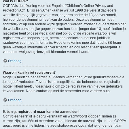
Wat is COPPA?
COPPA is de afkorting voor het Engelse "Children’s Online Privacy and
Protection Act". Dit is een Amerikaanse wet uit 1998 die vereist dat iedere
website die mogelijk gegevens van jongeren onder de 13 jaar verzamelt,
hiervoor de toestemming heeft van de ouders. Deze toestemming moet
schriftelijk of op een andere wijze gegeven worden, zodat de ouders weten dat
de website persoonlijke gegevens van hun kind, jonger dan 13, heeft. Indien je
niet zeker bent of deze wet al dan niet op jou of de website waarop je wil
registreren van toepassing is, neem dan contact op met een juridisch
raadgever voor meer informatie. Houd er rekening mee dat het phpBB-team
geen wettelijke informatie kan verschaffen en ook niet het aanspreekpunt is
voor deze wetgeving, tenzij dit hieronder vermeld wordt.
Omhoog
Waarom kan ik niet registreren?
Mogelijk heeft de beheerder je IP-adres verbannen, of de gebruikersnaam die
je opgeeft verboden. Tevens is het mogelijk dat de beheerder de registratie
mogelijkheid heeft uitgeschakeld om zo de registratie van nieuwe gebruikers
te voorkomen. Neem contact op met de beheerder voor verdere hulp.
Omhoog
Ik ben geregistreerd maar kan niet aanmelden!
Controleer eerst of je gebruikersnaam en wachtwoord kloppen. Indien ze
correct zijn, kan één of meerdere zaken hiervan de oorzaak zijn. Indien COPPA
geactiveerd is en je tijdens het registratieproces opgaf dat je jonger bent dan