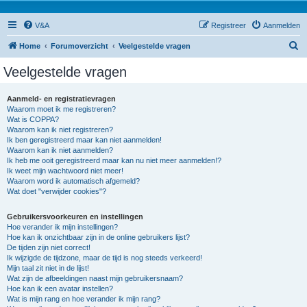
V&A
Registreer
Aanmelden
Z
Home
Forumoverzicht
Veelgestelde vragen
o
Veelgestelde vragen
e
k
Aanmeld- en registratievragen
Waarom moet ik me registreren?
Wat is COPPA?
Waarom kan ik niet registreren?
Ik ben geregistreerd maar kan niet aanmelden!
Waarom kan ik niet aanmelden?
Ik heb me ooit geregistreerd maar kan nu niet meer aanmelden!?
Ik weet mijn wachtwoord niet meer!
Waarom word ik automatisch afgemeld?
Wat doet "verwijder cookies"?
Gebruikersvoorkeuren en instellingen
Hoe verander ik mijn instellingen?
Hoe kan ik onzichtbaar zijn in de online gebruikers lijst?
De tijden zijn niet correct!
Ik wijzigde de tijdzone, maar de tijd is nog steeds verkeerd!
Mijn taal zit niet in de lijst!
Wat zijn de afbeeldingen naast mijn gebruikersnaam?
Hoe kan ik een avatar instellen?
Wat is mijn rang en hoe verander ik mijn rang?