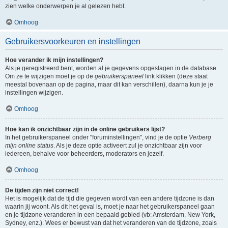
zien welke onderwerpen je al gelezen hebt.
Omhoog
Gebruikersvoorkeuren en instellingen
Hoe verander ik mijn instellingen?
Als je geregistreerd bent, worden al je gegevens opgeslagen in de database.
Om ze te wijzigen moet je op de
gebruikerspaneel
link klikken (deze staat
meestal bovenaan op de pagina, maar dit kan verschillen), daarna kun je je
instellingen wijzigen.
Omhoog
Hoe kan ik onzichtbaar zijn in de online gebruikers lijst?
In het gebruikerspaneel onder "foruminstellingen", vind je de optie
Verberg
mijn online status
. Als je deze optie activeert zul je onzichtbaar zijn voor
iedereen, behalve voor beheerders, moderators en jezelf.
Omhoog
De tijden zijn niet correct!
Het is mogelijk dat de tijd die gegeven wordt van een andere tijdzone is dan
waarin jij woont. Als dit het geval is, moet je naar het gebruikerspaneel gaan
en je tijdzone veranderen in een bepaald gebied (vb: Amsterdam, New York,
Sydney, enz.). Wees er bewust van dat het veranderen van de tijdzone, zoals