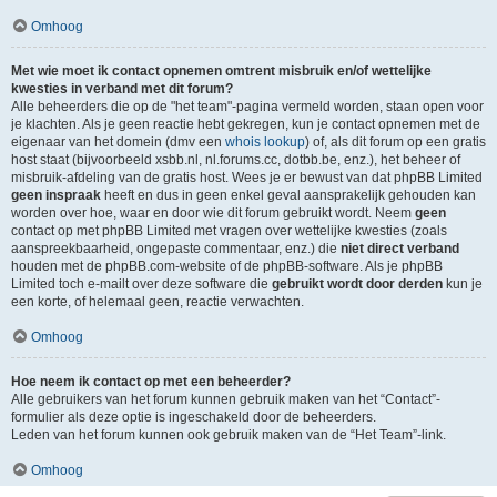
Omhoog
Met wie moet ik contact opnemen omtrent misbruik en/of wettelijke
kwesties in verband met dit forum?
Alle beheerders die op de "het team"-pagina vermeld worden, staan open voor
je klachten. Als je geen reactie hebt gekregen, kun je contact opnemen met de
eigenaar van het domein (dmv een
whois lookup
) of, als dit forum op een gratis
host staat (bijvoorbeeld xsbb.nl, nl.forums.cc, dotbb.be, enz.), het beheer of
misbruik-afdeling van de gratis host. Wees je er bewust van dat phpBB Limited
geen inspraak
heeft en dus in geen enkel geval aansprakelijk gehouden kan
worden over hoe, waar en door wie dit forum gebruikt wordt. Neem
geen
contact op met phpBB Limited met vragen over wettelijke kwesties (zoals
aanspreekbaarheid, ongepaste commentaar, enz.) die
niet direct verband
houden met de phpBB.com-website of de phpBB-software. Als je phpBB
Limited toch e-mailt over deze software die
gebruikt wordt door derden
kun je
een korte, of helemaal geen, reactie verwachten.
Omhoog
Hoe neem ik contact op met een beheerder?
Alle gebruikers van het forum kunnen gebruik maken van het “Contact”-
formulier als deze optie is ingeschakeld door de beheerders.
Leden van het forum kunnen ook gebruik maken van de “Het Team”-link.
Omhoog