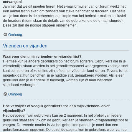
ontvangen!
Jammer dat we dit moeten horen. Het e-mailformulier van dit forum werkt met
een aantal technieken om zenders van zulke berichten te traceren. Het beste
wat je kan doen is de beheerder een kopie van het bericht e-mailen, inclusief
de headers (hierin staan de details van de gebruiker die de e-mail stuurde).
Deze zal dan de nodige stappen ondernemen.
Omhoog
Vrienden en vijanden
Waarvoor dient mijn vrienden- en vijandenlijst?
Hiermee kun je andere gebruikers op het forum sorteren. Gebruikers die in je
vriendenlijst staan worden in het gebruikerspaneel weergegeven zodat je snel
kunt controleren of ze online zijn, of een privébericht kunt sturen. Tevens is het
mogelijk dat hun berichten, in je huidige stijl, gemarkeerd worden. Als je een
gebruiker aan je vijandenlijst toevoegt, worden zijn of haar berichten
standaard verborgen.
Omhoog
Hoe verwijder of voeg ik gebruikers toe aan mijn vrienden- en/of
vijandenlijst?
Het toevoegen van gebruikers kan op 2 manieren. In het profiel van iedere
gebruiker staat een link om de gebruiker aan je vrienden- of vijandenlijst toe te
voegen. De tweede manier is via het gebruikerspaneel, je moet dan een
gebruikersnaam opgeven. Op dezelfde pagina kun je gebruikers weer van de