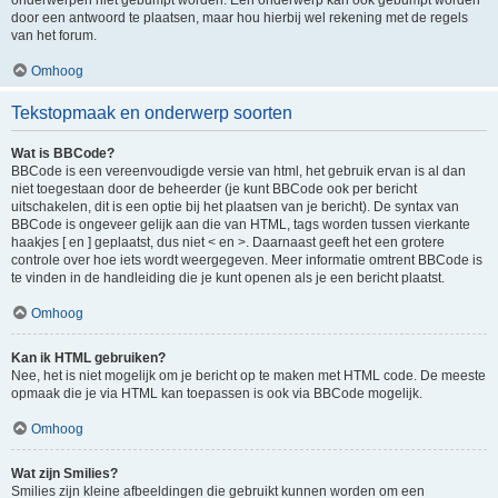
onderwerpen niet gebumpt worden. Een onderwerp kan ook gebumpt worden
door een antwoord te plaatsen, maar hou hierbij wel rekening met de regels
van het forum.
Omhoog
Tekstopmaak en onderwerp soorten
Wat is BBCode?
BBCode is een vereenvoudigde versie van html, het gebruik ervan is al dan
niet toegestaan door de beheerder (je kunt BBCode ook per bericht
uitschakelen, dit is een optie bij het plaatsen van je bericht). De syntax van
BBCode is ongeveer gelijk aan die van HTML, tags worden tussen vierkante
haakjes [ en ] geplaatst, dus niet < en >. Daarnaast geeft het een grotere
controle over hoe iets wordt weergegeven. Meer informatie omtrent BBCode is
te vinden in de handleiding die je kunt openen als je een bericht plaatst.
Omhoog
Kan ik HTML gebruiken?
Nee, het is niet mogelijk om je bericht op te maken met HTML code. De meeste
opmaak die je via HTML kan toepassen is ook via BBCode mogelijk.
Omhoog
Wat zijn Smilies?
Smilies zijn kleine afbeeldingen die gebruikt kunnen worden om een