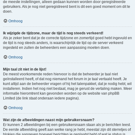
de meeste instellingen, alleen gedaan kunnen worden door geregistreerde
gebruikers. Als je nog niet geregistreerd bent is dit een goed moment om dit te
doen.
Omhoog
Ik wijzigde de tijdzone, maar de tijd is nog steeds verkeerd!
Als je zeker bent dat je de correcte tijdzone en zomertijd goed hebt ingevuld en
de tijd is nog steeds anders, is waarschijnlijk de tijd op de server verkeerd
ingesteld en zullen de beheerders een aanpassing moeten doen.
Omhoog
Mijn taal zit niet in de lijst!
De meest voorkomende reden hiervoor is dat de beheerder je taal niet
geïnstalleerd heeft, of dat nog niemand het forum in je taal vertaald heeft. Je
kunt altijd aan de beheerder vragen of hij het talenpakket, dat je nodig hebt, wil
installeren. Indien het nog niet bestaat, mag je gerust de vertaling maken. Meer
informatie hieromtrent kan gevonden worden op de website van phpBB
Limited (de link staat onderaan iedere pagina).
Omhoog
Wat zijn de afbeeldingen naast mijn gebruikersnaam?
Er kunnen 2 afbeeldingen bij een gebruikersnaam staan als je berichten leest.
De eerste afbeelding geeft aan welke rang je hebt, meestal zijn dit sterretjes of
blokjes die aangeven hoeveel berichten je geplaatst hebt of wat je status is.