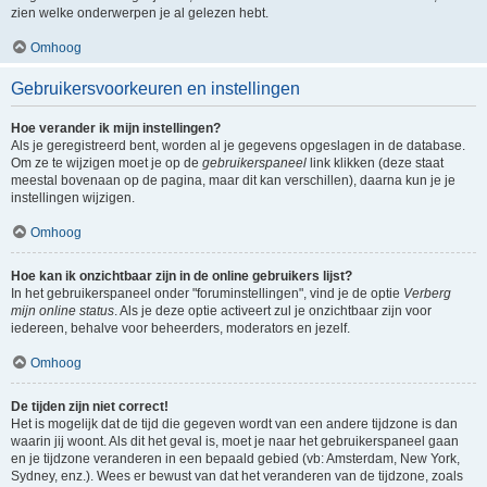
zien welke onderwerpen je al gelezen hebt.
Omhoog
Gebruikersvoorkeuren en instellingen
Hoe verander ik mijn instellingen?
Als je geregistreerd bent, worden al je gegevens opgeslagen in de database.
Om ze te wijzigen moet je op de
gebruikerspaneel
link klikken (deze staat
meestal bovenaan op de pagina, maar dit kan verschillen), daarna kun je je
instellingen wijzigen.
Omhoog
Hoe kan ik onzichtbaar zijn in de online gebruikers lijst?
In het gebruikerspaneel onder "foruminstellingen", vind je de optie
Verberg
mijn online status
. Als je deze optie activeert zul je onzichtbaar zijn voor
iedereen, behalve voor beheerders, moderators en jezelf.
Omhoog
De tijden zijn niet correct!
Het is mogelijk dat de tijd die gegeven wordt van een andere tijdzone is dan
waarin jij woont. Als dit het geval is, moet je naar het gebruikerspaneel gaan
en je tijdzone veranderen in een bepaald gebied (vb: Amsterdam, New York,
Sydney, enz.). Wees er bewust van dat het veranderen van de tijdzone, zoals