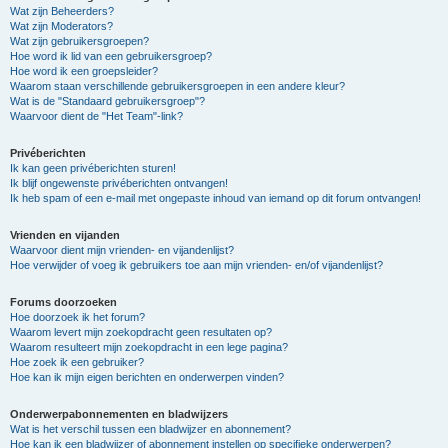
Wat zijn Beheerders?
Wat zijn Moderators?
Wat zijn gebruikersgroepen?
Hoe word ik lid van een gebruikersgroep?
Hoe word ik een groepsleider?
Waarom staan verschillende gebruikersgroepen in een andere kleur?
Wat is de "Standaard gebruikersgroep"?
Waarvoor dient de "Het Team"-link?
Privéberichten
Ik kan geen privéberichten sturen!
Ik blijf ongewenste privéberichten ontvangen!
Ik heb spam of een e-mail met ongepaste inhoud van iemand op dit forum ontvangen!
Vrienden en vijanden
Waarvoor dient mijn vrienden- en vijandenlijst?
Hoe verwijder of voeg ik gebruikers toe aan mijn vrienden- en/of vijandenlijst?
Forums doorzoeken
Hoe doorzoek ik het forum?
Waarom levert mijn zoekopdracht geen resultaten op?
Waarom resulteert mijn zoekopdracht in een lege pagina?
Hoe zoek ik een gebruiker?
Hoe kan ik mijn eigen berichten en onderwerpen vinden?
Onderwerpabonnementen en bladwijzers
Wat is het verschil tussen een bladwijzer en abonnement?
Hoe kan ik een bladwijzer of abonnement instellen op specifieke onderwerpen?