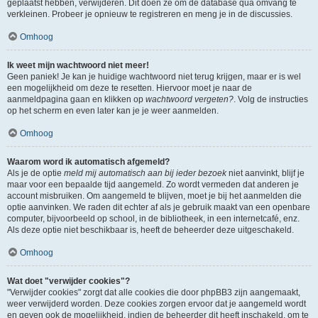
geplaatst hebben, verwijderen. Dit doen ze om de database qua omvang te
verkleinen. Probeer je opnieuw te registreren en meng je in de discussies.
Omhoog
Ik weet mijn wachtwoord niet meer!
Geen paniek! Je kan je huidige wachtwoord niet terug krijgen, maar er is wel
een mogelijkheid om deze te resetten. Hiervoor moet je naar de
aanmeldpagina gaan en klikken op
wachtwoord vergeten?
. Volg de instructies
op het scherm en even later kan je je weer aanmelden.
Omhoog
Waarom word ik automatisch afgemeld?
Als je de optie
meld mij automatisch aan bij ieder bezoek
niet aanvinkt, blijf je
maar voor een bepaalde tijd aangemeld. Zo wordt vermeden dat anderen je
account misbruiken. Om aangemeld te blijven, moet je bij het aanmelden die
optie aanvinken. We raden dit echter af als je gebruik maakt van een openbare
computer, bijvoorbeeld op school, in de bibliotheek, in een internetcafé, enz.
Als deze optie niet beschikbaar is, heeft de beheerder deze uitgeschakeld.
Omhoog
Wat doet "verwijder cookies"?
"Verwijder cookies" zorgt dat alle cookies die door phpBB3 zijn aangemaakt,
weer verwijderd worden. Deze cookies zorgen ervoor dat je aangemeld wordt
en geven ook de mogelijkheid, indien de beheerder dit heeft inschakeld, om te