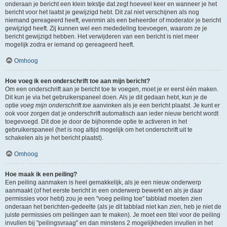
onderaan je bericht een klein tekstje dat zegt hoeveel keer en wanneer je het
bericht voor het laatst je gewijzigd hebt. Dit zal niet verschijnen als nog
niemand gereageerd heeft, evenmin als een beheerder of moderator je bericht
gewijzigd heeft. Zij kunnen wel een mededeling toevoegen, waarom ze je
bericht gewijzigd hebben. Het verwijderen van een bericht is niet meer
mogelijk zodra er iemand op gereageerd heeft.
Omhoog
Hoe voeg ik een onderschrift toe aan mijn bericht?
Om een onderschrift aan je bericht toe te voegen, moet je er eerst één maken.
Dit kun je via het gebruikerspaneel doen. Als je dit gedaan hebt, kun je de
optie
voeg mijn onderschrift toe
aanvinken als je een bericht plaatst. Je kunt er
ook voor zorgen dat je onderschrift automatisch aan ieder nieuw bericht wordt
toegevoegd. Dit doe je door de bijhorende optie te activeren in het
gebruikerspaneel (het is nog altijd mogelijk om het onderschrift uit te
schakelen als je het bericht plaatst).
Omhoog
Hoe maak ik een peiling?
Een peiling aanmaken is heel gemakkelijk, als je een nieuw onderwerp
aanmaakt (of het eerste bericht in een onderwerp bewerkt en als je daar
permissies voor hebt) zou je een "voeg peiling toe" tabblad moeten zien
onderaan het berichten-gedeelte (als je dit tabblad niet kan zien, heb je niet de
juiste permissies om peilingen aan te maken). Je moet een titel voor de peiling
invullen bij "peilingsvraag" en dan minstens 2 mogelijkheden invullen in het