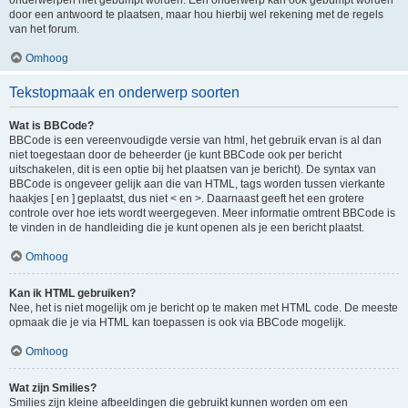
onderwerpen niet gebumpt worden. Een onderwerp kan ook gebumpt worden
door een antwoord te plaatsen, maar hou hierbij wel rekening met de regels
van het forum.
Omhoog
Tekstopmaak en onderwerp soorten
Wat is BBCode?
BBCode is een vereenvoudigde versie van html, het gebruik ervan is al dan
niet toegestaan door de beheerder (je kunt BBCode ook per bericht
uitschakelen, dit is een optie bij het plaatsen van je bericht). De syntax van
BBCode is ongeveer gelijk aan die van HTML, tags worden tussen vierkante
haakjes [ en ] geplaatst, dus niet < en >. Daarnaast geeft het een grotere
controle over hoe iets wordt weergegeven. Meer informatie omtrent BBCode is
te vinden in de handleiding die je kunt openen als je een bericht plaatst.
Omhoog
Kan ik HTML gebruiken?
Nee, het is niet mogelijk om je bericht op te maken met HTML code. De meeste
opmaak die je via HTML kan toepassen is ook via BBCode mogelijk.
Omhoog
Wat zijn Smilies?
Smilies zijn kleine afbeeldingen die gebruikt kunnen worden om een