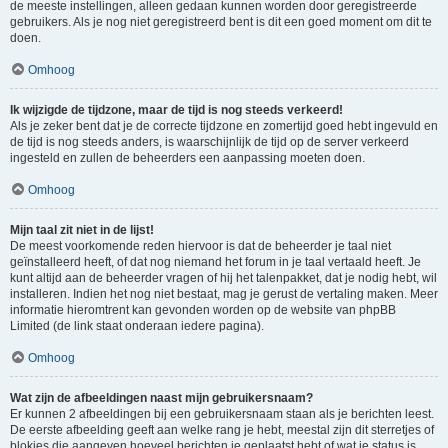
de meeste instellingen, alleen gedaan kunnen worden door geregistreerde
gebruikers. Als je nog niet geregistreerd bent is dit een goed moment om dit te
doen.
Omhoog
Ik wijzigde de tijdzone, maar de tijd is nog steeds verkeerd!
Als je zeker bent dat je de correcte tijdzone en zomertijd goed hebt ingevuld en
de tijd is nog steeds anders, is waarschijnlijk de tijd op de server verkeerd
ingesteld en zullen de beheerders een aanpassing moeten doen.
Omhoog
Mijn taal zit niet in de lijst!
De meest voorkomende reden hiervoor is dat de beheerder je taal niet
geïnstalleerd heeft, of dat nog niemand het forum in je taal vertaald heeft. Je
kunt altijd aan de beheerder vragen of hij het talenpakket, dat je nodig hebt, wil
installeren. Indien het nog niet bestaat, mag je gerust de vertaling maken. Meer
informatie hieromtrent kan gevonden worden op de website van phpBB
Limited (de link staat onderaan iedere pagina).
Omhoog
Wat zijn de afbeeldingen naast mijn gebruikersnaam?
Er kunnen 2 afbeeldingen bij een gebruikersnaam staan als je berichten leest.
De eerste afbeelding geeft aan welke rang je hebt, meestal zijn dit sterretjes of
blokjes die aangeven hoeveel berichten je geplaatst hebt of wat je status is.