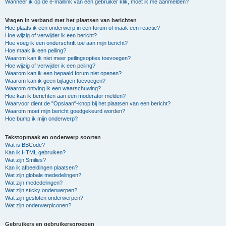
Wanneer ik op de e-maillink van een gebruiker klik, moet ik me aanmelden?
Vragen in verband met het plaatsen van berichten
Hoe plaats ik een onderwerp in een forum of maak een reactie?
Hoe wijzig of verwijder ik een bericht?
Hoe voeg ik een onderschrift toe aan mijn bericht?
Hoe maak ik een peiling?
Waarom kan ik niet meer peilingsopties toevoegen?
Hoe wijzig of verwijder ik een peiling?
Waarom kan ik een bepaald forum niet openen?
Waarom kan ik geen bijlagen toevoegen?
Waarom ontving ik een waarschuwing?
Hoe kan ik berichten aan een moderator melden?
Waarvoor dient de "Opslaan"-knop bij het plaatsen van een bericht?
Waarom moet mijn bericht goedgekeurd worden?
Hoe bump ik mijn onderwerp?
Tekstopmaak en onderwerp soorten
Wat is BBCode?
Kan ik HTML gebruiken?
Wat zijn Smilies?
Kan ik afbeeldingen plaatsen?
Wat zijn globale mededelingen?
Wat zijn mededelingen?
Wat zijn sticky onderwerpen?
Wat zijn gesloten onderwerpen?
Wat zijn onderwerpiconen?
Gebruikers en gebruikersgroepen