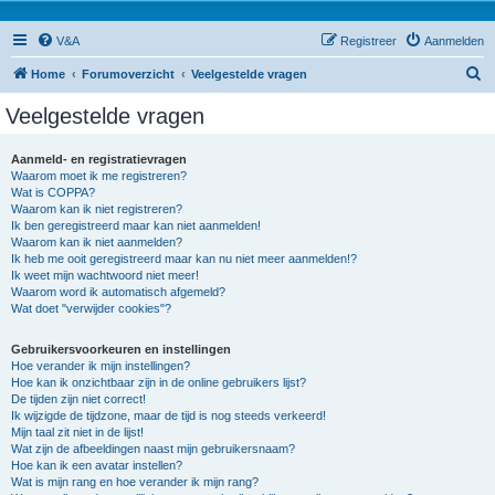
V&A
Registreer
Aanmelden
Z
Home
Forumoverzicht
Veelgestelde vragen
o
Veelgestelde vragen
e
k
Aanmeld- en registratievragen
Waarom moet ik me registreren?
Wat is COPPA?
Waarom kan ik niet registreren?
Ik ben geregistreerd maar kan niet aanmelden!
Waarom kan ik niet aanmelden?
Ik heb me ooit geregistreerd maar kan nu niet meer aanmelden!?
Ik weet mijn wachtwoord niet meer!
Waarom word ik automatisch afgemeld?
Wat doet "verwijder cookies"?
Gebruikersvoorkeuren en instellingen
Hoe verander ik mijn instellingen?
Hoe kan ik onzichtbaar zijn in de online gebruikers lijst?
De tijden zijn niet correct!
Ik wijzigde de tijdzone, maar de tijd is nog steeds verkeerd!
Mijn taal zit niet in de lijst!
Wat zijn de afbeeldingen naast mijn gebruikersnaam?
Hoe kan ik een avatar instellen?
Wat is mijn rang en hoe verander ik mijn rang?