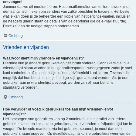
ontvangen!
Jammer dat we dit moeten horen. Het e-mailformulier van dit forum werkt met
een aantal technieken om zenders van zulke berichten te traceren. Het beste
wat je kan doen is de beheerder een kopie van het bericht e-mailen, inclusief
de headers (hierin staan de details van de gebruiker die de e-mail stuurde).
Deze zal dan de nodige stappen ondernemen.
Omhoog
Vrienden en vijanden
Waarvoor dient mijn vrienden- en vijandenlijst?
Hiermee kun je andere gebruikers op het forum sorteren. Gebruikers die in je
vriendenlijst staan worden in het gebruikerspaneel weergegeven zodat je snel
kunt controleren of ze online zijn, of een privébericht kunt sturen. Tevens is het
mogelijk dat hun berichten, in je huidige stijl, gemarkeerd worden. Als je een
gebruiker aan je vijandenlijst toevoegt, worden zijn of haar berichten
standaard verborgen.
Omhoog
Hoe verwijder of voeg ik gebruikers toe aan mijn vrienden- en/of
vijandenlijst?
Het toevoegen van gebruikers kan op 2 manieren. In het profiel van iedere
gebruiker staat een link om de gebruiker aan je vrienden- of vijandenlijst toe te
voegen. De tweede manier is via het gebruikerspaneel, je moet dan een
gebruikersnaam opgeven. Op dezelfde pagina kun je gebruikers weer van de