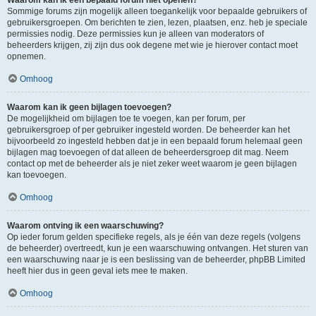
Waarom kan ik een bepaald forum niet openen?
Sommige forums zijn mogelijk alleen toegankelijk voor bepaalde gebruikers of
gebruikersgroepen. Om berichten te zien, lezen, plaatsen, enz. heb je speciale
permissies nodig. Deze permissies kun je alleen van moderators of
beheerders krijgen, zij zijn dus ook degene met wie je hierover contact moet
opnemen.
Omhoog
Waarom kan ik geen bijlagen toevoegen?
De mogelijkheid om bijlagen toe te voegen, kan per forum, per
gebruikersgroep of per gebruiker ingesteld worden. De beheerder kan het
bijvoorbeeld zo ingesteld hebben dat je in een bepaald forum helemaal geen
bijlagen mag toevoegen of dat alleen de beheerdersgroep dit mag. Neem
contact op met de beheerder als je niet zeker weet waarom je geen bijlagen
kan toevoegen.
Omhoog
Waarom ontving ik een waarschuwing?
Op ieder forum gelden specifieke regels, als je één van deze regels (volgens
de beheerder) overtreedt, kun je een waarschuwing ontvangen. Het sturen van
een waarschuwing naar je is een beslissing van de beheerder, phpBB Limited
heeft hier dus in geen geval iets mee te maken.
Omhoog