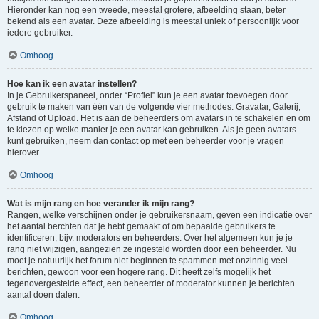
Hieronder kan nog een tweede, meestal grotere, afbeelding staan, beter
bekend als een avatar. Deze afbeelding is meestal uniek of persoonlijk voor
iedere gebruiker.
Omhoog
Hoe kan ik een avatar instellen?
In je Gebruikerspaneel, onder “Profiel” kun je een avatar toevoegen door
gebruik te maken van één van de volgende vier methodes: Gravatar, Galerij,
Afstand of Upload. Het is aan de beheerders om avatars in te schakelen en om
te kiezen op welke manier je een avatar kan gebruiken. Als je geen avatars
kunt gebruiken, neem dan contact op met een beheerder voor je vragen
hierover.
Omhoog
Wat is mijn rang en hoe verander ik mijn rang?
Rangen, welke verschijnen onder je gebruikersnaam, geven een indicatie over
het aantal berchten dat je hebt gemaakt of om bepaalde gebruikers te
identificeren, bijv. moderators en beheerders. Over het algemeen kun je je
rang niet wijzigen, aangezien ze ingesteld worden door een beheerder. Nu
moet je natuurlijk het forum niet beginnen te spammen met onzinnig veel
berichten, gewoon voor een hogere rang. Dit heeft zelfs mogelijk het
tegenovergestelde effect, een beheerder of moderator kunnen je berichten
aantal doen dalen.
Omhoog