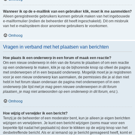
Wanneer ik op de e-maillink van een gebruiker klik, moet ik me aanmelden?
Alleen geregistreerde gebruikers kunnen gebruik maken van het ingebouwde
e-mailformulier (indien de beheerder dit heeft ingeschakeld). Dit om misbruik
van het e-mailsysteem door anonieme gebruikers te voorkomen.
Omhoog
Vragen in verband met het plaatsen van berichten
Hoe plaats ik een onderwerp in een forum of maak een reactie?
Om een nieuw onderwerp in één van de forums te plaatsen of om een reactie
op een onderwerp te maken, klik je op de bijhorende knop op ofwel de pagina
met onderwerpen of in een bepaald onderwerp. Mogelijk moet je je registreren
voor je een nieuw onderwerp kan aanmaken, de permissies die je al dan niet
hebt in het forum staan onderaan de pagina met onderwerpen of in een
onderwerp (de lijst met
je mag geen nieuwe onderwerpen in dit forum
plaatsen, je mag niet antwoorden op een onderwerp in dit forum, enz.
).
Omhoog
Hoe wijzig of verwijder ik een bericht?
Tenzij je de beheerder of een moderator bent, kun je alleen je eigen berichten
wijzigen en verwijderen. Je kunt een bericht wijzigen (soms maar voor een
beperkte tijd nadat het geplaatst is) door te klikken op de
wijzig
knop van het
desbetreffende bericht. Als er al iemand op je bericht gereageerd heeft, komt er