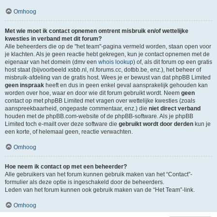
Omhoog
Met wie moet ik contact opnemen omtrent misbruik en/of wettelijke
kwesties in verband met dit forum?
Alle beheerders die op de "het team"-pagina vermeld worden, staan open voor
je klachten. Als je geen reactie hebt gekregen, kun je contact opnemen met de
eigenaar van het domein (dmv een
whois lookup
) of, als dit forum op een gratis
host staat (bijvoorbeeld xsbb.nl, nl.forums.cc, dotbb.be, enz.), het beheer of
misbruik-afdeling van de gratis host. Wees je er bewust van dat phpBB Limited
geen inspraak
heeft en dus in geen enkel geval aansprakelijk gehouden kan
worden over hoe, waar en door wie dit forum gebruikt wordt. Neem
geen
contact op met phpBB Limited met vragen over wettelijke kwesties (zoals
aanspreekbaarheid, ongepaste commentaar, enz.) die
niet direct verband
houden met de phpBB.com-website of de phpBB-software. Als je phpBB
Limited toch e-mailt over deze software die
gebruikt wordt door derden
kun je
een korte, of helemaal geen, reactie verwachten.
Omhoog
Hoe neem ik contact op met een beheerder?
Alle gebruikers van het forum kunnen gebruik maken van het “Contact”-
formulier als deze optie is ingeschakeld door de beheerders.
Leden van het forum kunnen ook gebruik maken van de “Het Team”-link.
Omhoog