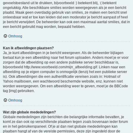
gevoelstoestand uit te drukken, bijvoorbeeld :) betekent blij, :( betekent
ongelukkig. Alle beschikbare smilies worden weergegeven als je een bericht
plaatst. Maak geen overdadig gebruik van smilies, ze maken een bericht snel
onleesbaar wat er toe kan leiden dat een moderator je bericht aanpast of heel
je bericht verwijdert. De beheerder kan ook een maximaal aantal smilies, dat in
een bericht gebruikt mag worden, bepaald hebben.
Omhoog
Kan ik afbeeldingen plaatsen?
Ja, je kunt afbeeldingen in je bericht weergeven. Als de beheerder bijlagen
toelaat kun je een afbeelding naar het forum uploaden. Anders moet je er voor
zorgen dat de afbeelding op een andere publieke server beschikbaar is,
bijvoorbeeld http://www.voorbeeld.com/mijn_afbeelding.gif. Linken naar een
afbeelding op je eigen computer is onmogelijk (tenzij het een publieke server
is). Ook afbeeldingen die een authentificatie vereisen zoals in: Hotmail of
Yahoo mailboxen, een wachtwoord beschermde website, enz. kunnen niet
worden weergegeven. Om een afbeelding weer te geven, moet je de BBCode
tag [img] gebruiken.
Omhoog
Wat zijn globale mededelingen?
Globale mededelingen zijn berichten die belangrijke informatie bevatten, je
komt ze dan ook op verschillende plaatsen tegen zoals bovenaan ieder forum
en in het gebruikerspaneel. Of je al dan niet globale mededelingen kan
plaatsen hangt af van de vereiste permissies, deze zijn ingesteld door de