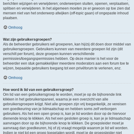
berichten wijzigen en verwijderen; onderwerpen sluiten, openen, verplaatsen,
splitsen en verwijderen. In het algemeen moeten ze er gewoon op toe zien dat
mensen niet van het onderwerp afwijken (
off-topic
gaan) of ongepaste inhoud
plaatsen.
Omhoog
Wat zijn gebruikersgroepen?
Als de beheerder gebruikers wil groeperen, kan hij/zij dit doen door middel van
gebruikersgroepen. Gebruikers kunnen van meerdere groepen lid zijn (dit
verschilt per forum), deze groepen kunnen verschillende
permissies/toegangspermissies hebben. Op deze manier is het voor de
beheerder een stuk gemakkelijker meerdere moderators aan een forum toe te
wijzen, bepaalde gebruikers toegang tot een privéforum te verlenen, enz.
Omhoog
Hoe word ik lid van een gebruikersgroep?
Om lid van een gebruikersgroep te worden, moet je op de bijhorende link
klikken in het gebruikerspaneel, waarna je een overzicht van alle
gebruikersgroepen krijgt. Niet alle groepen zijn vrij toegankelijk, ze vereisen
een goedkeuring van je lidmaatschap en hebben soms zelf verborgen
gebruikers. Als het een open groep is, kan je lid worden door op de hiervoor
dienende knop te klikken. Als het een gesloten groep is, kan je je lidmaatschap
aanvragen door op de bijhorende knop te klikken. De groepsleider moet je
aanvraag dan goedkeuren, hij of zij vraagt mogelijk waarom je lid wil worden.
Indien je niet tot een groep toegelaten wordt, moet je de groepsleider niet