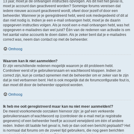
13 jaar, moet je de ontvangen instructies opvolgen. Als dit niet het geval is,
moet je account dan geactiveerd worden? Sommige forums vereisen dat
iedere nieuwe account geactiveerd wordt, ofwel door jezelf of door een
beheerder. Wanneer je je geregistreerd hebt, werd ook medegedeeld of dit al
dan niet nodig is. Indien je een e-mail ontvangen hebt, moet je de daarin
opgegeven instructies volgen. Als je nooit een e-mail ontvangen hebt, was het
opgegeven e-mailadres dan wel juist? Één van de redenen van activatie is om
het aantal valse accounts te doen dalen. Als je zeker bent dat je e-mailadres
correct was, neem dan contact op met de beheerder.
Omhoog
Waarom kan ik niet aanmelden?
Er zijn verschillende redenen mogelijk waarom je dit probleem hebt.
Controleer eerst of je gebruikersnaam en wachtwoord kloppen. Indien ze
correct zijn, kun je contact opnemen met de beheerder om er zeker van te zijn
dat je niet verbannen bent. Het is ook mogelijk dat de forumconfiguratie fout is,
dan moet dit door de beheerder opgelost worden.
Omhoog
Ik heb me ooit geregistreerd maar kan nu niet meer aanmelden!?
De meest voorkomende oorzaken hiervoor zijn: je gaf een verkeerde
gebruikersnaam of wachtwoord op (controleer de e-mail met je registratie
gegevens) of een beheerder heeft je account verwijderd om één of andere
reden. Indien dit laatste het geval is, heb je dan ooit een bericht geplaatst? Het
is normaal dat forums om de zoveel tijd gebruikers, die nog geen berichten