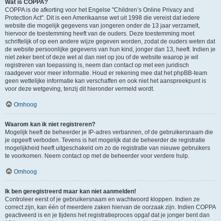
Wat is COPPA?
COPPA is de afkorting voor het Engelse "Children’s Online Privacy and
Protection Act". Dit is een Amerikaanse wet uit 1998 die vereist dat iedere
website die mogelijk gegevens van jongeren onder de 13 jaar verzamelt,
hiervoor de toestemming heeft van de ouders. Deze toestemming moet
schriftelijk of op een andere wijze gegeven worden, zodat de ouders weten dat
de website persoonlijke gegevens van hun kind, jonger dan 13, heeft. Indien je
niet zeker bent of deze wet al dan niet op jou of de website waarop je wil
registreren van toepassing is, neem dan contact op met een juridisch
raadgever voor meer informatie. Houd er rekening mee dat het phpBB-team
geen wettelijke informatie kan verschaffen en ook niet het aanspreekpunt is
voor deze wetgeving, tenzij dit hieronder vermeld wordt.
Omhoog
Waarom kan ik niet registreren?
Mogelijk heeft de beheerder je IP-adres verbannen, of de gebruikersnaam die
je opgeeft verboden. Tevens is het mogelijk dat de beheerder de registratie
mogelijkheid heeft uitgeschakeld om zo de registratie van nieuwe gebruikers
te voorkomen. Neem contact op met de beheerder voor verdere hulp.
Omhoog
Ik ben geregistreerd maar kan niet aanmelden!
Controleer eerst of je gebruikersnaam en wachtwoord kloppen. Indien ze
correct zijn, kan één of meerdere zaken hiervan de oorzaak zijn. Indien COPPA
geactiveerd is en je tijdens het registratieproces opgaf dat je jonger bent dan