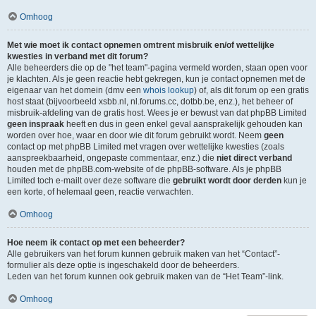
Omhoog
Met wie moet ik contact opnemen omtrent misbruik en/of wettelijke
kwesties in verband met dit forum?
Alle beheerders die op de "het team"-pagina vermeld worden, staan open voor
je klachten. Als je geen reactie hebt gekregen, kun je contact opnemen met de
eigenaar van het domein (dmv een
whois lookup
) of, als dit forum op een gratis
host staat (bijvoorbeeld xsbb.nl, nl.forums.cc, dotbb.be, enz.), het beheer of
misbruik-afdeling van de gratis host. Wees je er bewust van dat phpBB Limited
geen inspraak
heeft en dus in geen enkel geval aansprakelijk gehouden kan
worden over hoe, waar en door wie dit forum gebruikt wordt. Neem
geen
contact op met phpBB Limited met vragen over wettelijke kwesties (zoals
aanspreekbaarheid, ongepaste commentaar, enz.) die
niet direct verband
houden met de phpBB.com-website of de phpBB-software. Als je phpBB
Limited toch e-mailt over deze software die
gebruikt wordt door derden
kun je
een korte, of helemaal geen, reactie verwachten.
Omhoog
Hoe neem ik contact op met een beheerder?
Alle gebruikers van het forum kunnen gebruik maken van het “Contact”-
formulier als deze optie is ingeschakeld door de beheerders.
Leden van het forum kunnen ook gebruik maken van de “Het Team”-link.
Omhoog