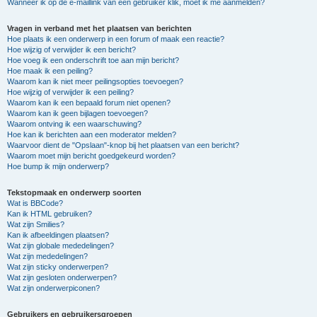
Wanneer ik op de e-maillink van een gebruiker klik, moet ik me aanmelden?
Vragen in verband met het plaatsen van berichten
Hoe plaats ik een onderwerp in een forum of maak een reactie?
Hoe wijzig of verwijder ik een bericht?
Hoe voeg ik een onderschrift toe aan mijn bericht?
Hoe maak ik een peiling?
Waarom kan ik niet meer peilingsopties toevoegen?
Hoe wijzig of verwijder ik een peiling?
Waarom kan ik een bepaald forum niet openen?
Waarom kan ik geen bijlagen toevoegen?
Waarom ontving ik een waarschuwing?
Hoe kan ik berichten aan een moderator melden?
Waarvoor dient de "Opslaan"-knop bij het plaatsen van een bericht?
Waarom moet mijn bericht goedgekeurd worden?
Hoe bump ik mijn onderwerp?
Tekstopmaak en onderwerp soorten
Wat is BBCode?
Kan ik HTML gebruiken?
Wat zijn Smilies?
Kan ik afbeeldingen plaatsen?
Wat zijn globale mededelingen?
Wat zijn mededelingen?
Wat zijn sticky onderwerpen?
Wat zijn gesloten onderwerpen?
Wat zijn onderwerpiconen?
Gebruikers en gebruikersgroepen