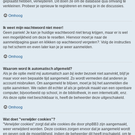
geplaatst hebben, verwijderen. Dit doen ze om de database qua omvang te
verkleinen. Probeer je opnieuw te registreren en meng je in de discussies.
Omhoog
Ik weet mijn wachtwoord niet meer!
Geen paniek! Je kan je huidige wachtwoord niet terug krijgen, maar er is wel
een mogelijkheid om deze te resetten. Hiervoor moet je naar de
aanmeldpagina gaan en klikken op
wachtwoord vergeten?
. Volg de instructies
op het scherm en even later kan je je weer aanmelden.
Omhoog
Waarom word ik automatisch afgemeld?
Als je de optie
meld mij automatisch aan bij ieder bezoek
niet aanvinkt, blijf je
maar voor een bepaalde tijd aangemeld. Zo wordt vermeden dat anderen je
account misbruiken. Om aangemeld te blijven, moet je bij het aanmelden die
optie aanvinken. We raden dit echter af als je gebruik maakt van een openbare
computer, bijvoorbeeld op school, in de bibliotheek, in een internetcafé, enz.
Als deze optie niet beschikbaar is, heeft de beheerder deze uitgeschakeld.
Omhoog
Wat doet "verwijder cookies"?
"Verwijder cookies" zorgt dat alle cookies die door phpBB3 zijn aangemaakt,
weer verwijderd worden. Deze cookies zorgen ervoor dat je aangemeld wordt
en geven ook de mogelijkheid, indien de beheerder dit heeft inschakeld, om te