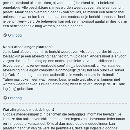
gevoelstoestand uit te drukken, bijvoorbeeld :) betekent blij, :( betekent
ongelukkig. Alle beschikbare smilies worden weergegeven als je een bericht
plaatst. Maak geen overdadig gebruik van smilies, ze maken een bericht snel
onleesbaar wat er toe kan leiden dat een moderator je bericht aanpast of heel
je bericht verwijdert. De beheerder kan ook een maximaal aantal smilies, dat in
een bericht gebruikt mag worden, bepaald hebben.
Omhoog
Kan ik afbeeldingen plaatsen?
Ja, je kunt afbeeldingen in je bericht weergeven. Als de beheerder bijlagen
toelaat kun je een afbeelding naar het forum uploaden. Anders moet je er voor
zorgen dat de afbeelding op een andere publieke server beschikbaar is,
bijvoorbeeld http://www.voorbeeld.com/mijn_afbeelding.gif. Linken naar een
afbeelding op je eigen computer is onmogelijk (tenzij het een publieke server
is). Ook afbeeldingen die een authentificatie vereisen zoals in: Hotmail of
Yahoo mailboxen, een wachtwoord beschermde website, enz. kunnen niet
worden weergegeven. Om een afbeelding weer te geven, moet je de BBCode
tag [img] gebruiken.
Omhoog
Wat zijn globale mededelingen?
Globale mededelingen zijn berichten die belangrijke informatie bevatten, je
komt ze dan ook op verschillende plaatsen tegen zoals bovenaan ieder forum
en in het gebruikerspaneel. Of je al dan niet globale mededelingen kan
plaatsen hangt af van de vereiste permissies, deze zijn ingesteld door de