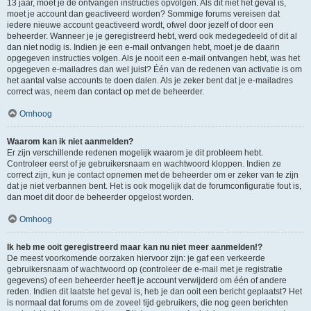
13 jaar, moet je de ontvangen instructies opvolgen. Als dit niet het geval is,
moet je account dan geactiveerd worden? Sommige forums vereisen dat
iedere nieuwe account geactiveerd wordt, ofwel door jezelf of door een
beheerder. Wanneer je je geregistreerd hebt, werd ook medegedeeld of dit al
dan niet nodig is. Indien je een e-mail ontvangen hebt, moet je de daarin
opgegeven instructies volgen. Als je nooit een e-mail ontvangen hebt, was het
opgegeven e-mailadres dan wel juist? Één van de redenen van activatie is om
het aantal valse accounts te doen dalen. Als je zeker bent dat je e-mailadres
correct was, neem dan contact op met de beheerder.
Omhoog
Waarom kan ik niet aanmelden?
Er zijn verschillende redenen mogelijk waarom je dit probleem hebt.
Controleer eerst of je gebruikersnaam en wachtwoord kloppen. Indien ze
correct zijn, kun je contact opnemen met de beheerder om er zeker van te zijn
dat je niet verbannen bent. Het is ook mogelijk dat de forumconfiguratie fout is,
dan moet dit door de beheerder opgelost worden.
Omhoog
Ik heb me ooit geregistreerd maar kan nu niet meer aanmelden!?
De meest voorkomende oorzaken hiervoor zijn: je gaf een verkeerde
gebruikersnaam of wachtwoord op (controleer de e-mail met je registratie
gegevens) of een beheerder heeft je account verwijderd om één of andere
reden. Indien dit laatste het geval is, heb je dan ooit een bericht geplaatst? Het
is normaal dat forums om de zoveel tijd gebruikers, die nog geen berichten