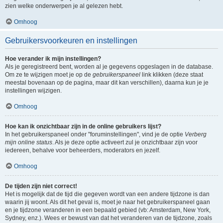
zien welke onderwerpen je al gelezen hebt.
Omhoog
Gebruikersvoorkeuren en instellingen
Hoe verander ik mijn instellingen?
Als je geregistreerd bent, worden al je gegevens opgeslagen in de database.
Om ze te wijzigen moet je op de
gebruikerspaneel
link klikken (deze staat
meestal bovenaan op de pagina, maar dit kan verschillen), daarna kun je je
instellingen wijzigen.
Omhoog
Hoe kan ik onzichtbaar zijn in de online gebruikers lijst?
In het gebruikerspaneel onder "foruminstellingen", vind je de optie
Verberg
mijn online status
. Als je deze optie activeert zul je onzichtbaar zijn voor
iedereen, behalve voor beheerders, moderators en jezelf.
Omhoog
De tijden zijn niet correct!
Het is mogelijk dat de tijd die gegeven wordt van een andere tijdzone is dan
waarin jij woont. Als dit het geval is, moet je naar het gebruikerspaneel gaan
en je tijdzone veranderen in een bepaald gebied (vb: Amsterdam, New York,
Sydney, enz.). Wees er bewust van dat het veranderen van de tijdzone, zoals