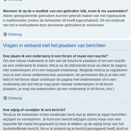
Wanneer ik op de e-maillink van een gebruiker klik, moet ik me aanmelden?
Alleen geregistreerde gebruikers kunnen gebruik maken van het ingebouwde
e-mailformulier (indien de beheerder dit heeft ingeschakeld). Dit om misbruik
van het e-mailsysteem door anonieme gebruikers te voorkomen.
Omhoog
Vragen in verband met het plaatsen van berichten
Hoe plaats ik een onderwerp in een forum of maak een reactie?
Om een nieuw onderwerp in één van de forums te plaatsen of om een reactie
op een onderwerp te maken, klik je op de bijhorende knop op ofwel de pagina
met onderwerpen of in een bepaald onderwerp. Mogelijk moet je je registreren
voor je een nieuw onderwerp kan aanmaken, de permissies die je al dan niet
hebt in het forum staan onderaan de pagina met onderwerpen of in een
onderwerp (de lijst met
je mag geen nieuwe onderwerpen in dit forum
plaatsen, je mag niet antwoorden op een onderwerp in dit forum, enz.
).
Omhoog
Hoe wijzig of verwijder ik een bericht?
Tenzij je de beheerder of een moderator bent, kun je alleen je eigen berichten
wijzigen en verwijderen. Je kunt een bericht wijzigen (soms maar voor een
beperkte tijd nadat het geplaatst is) door te klikken op de
wijzig
knop van het
desbetreffende bericht. Als er al iemand op je bericht gereageerd heeft, komt er