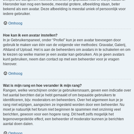
Hieronder kan nog een tweede, meestal grotere, afbeelding staan, beter
bekend als een avatar. Deze afbeelding is meestal uniek of persoonlijk voor
iedere gebruiker.
Omhoog
Hoe kan ik een avatar instellen?
In je Gebruikerspaneel, onder “Profiel” kun je een avatar toevoegen door
gebruik te maken van één van de volgende vier methodes: Gravatar, Galerij,
Afstand of Upload. Het is aan de beheerders om avatars in te schakelen en om
te kiezen op welke manier je een avatar kan gebruiken. Als je geen avatars
kunt gebruiken, neem dan contact op met een beheerder voor je vragen
hierover.
Omhoog
Wat is mijn rang en hoe verander ik mijn rang?
Rangen, welke verschijnen onder je gebruikersnaam, geven een indicatie over
het aantal berchten dat je hebt gemaakt of om bepaalde gebruikers te
identificeren, bijv. moderators en beheerders. Over het algemeen kun je je
rang niet wijzigen, aangezien ze ingesteld worden door een beheerder. Nu
moet je natuurlijk het forum niet beginnen te spammen met onzinnig veel
berichten, gewoon voor een hogere rang. Dit heeft zelfs mogelijk het
tegenovergestelde effect, een beheerder of moderator kunnen je berichten
aantal doen dalen.
Omhoog