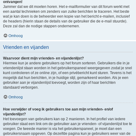
ontvangen!
Jammer dat we dit moeten horen. Het e-mailformulier van dit forum werkt met
een aantal technieken om zenders van zulke berichten te traceren. Het beste
wat je kan doen is de beheerder een kopie van het bericht e-mailen, inclusief
de headers (hierin staan de details van de gebruiker die de e-mail stuurde).
Deze zal dan de nodige stappen ondernemen.
Omhoog
Vrienden en vijanden
Waarvoor dient mijn vrienden- en vijandenlijst?
Hiermee kun je andere gebruikers op het forum sorteren. Gebruikers die in je
vriendenlijst staan worden in het gebruikerspaneel weergegeven zodat je snel
kunt controleren of ze online zijn, of een privébericht kunt sturen. Tevens is het
mogelijk dat hun berichten, in je huidige stijl, gemarkeerd worden. Als je een
gebruiker aan je vijandenlijst toevoegt, worden zijn of haar berichten
standaard verborgen.
Omhoog
Hoe verwijder of voeg ik gebruikers toe aan mijn vrienden- en/of
vijandenlijst?
Het toevoegen van gebruikers kan op 2 manieren. In het profiel van iedere
gebruiker staat een link om de gebruiker aan je vrienden- of vijandenlijst toe te
voegen. De tweede manier is via het gebruikerspaneel, je moet dan een
gebruikersnaam opgeven. Op dezelfde pagina kun je gebruikers weer van de