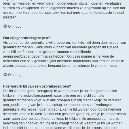
berichten wijzigen en verwijderen; onderwerpen sluiten, openen, verplaatsen,
splitsen en verwijderen. In het algemeen moeten ze er gewoon op toe zien dat
mensen niet van het onderwerp afwijken (
off-topic
gaan) of ongepaste inhoud
plaatsen.
Omhoog
Wat zijn gebruikersgroepen?
Als de beheerder gebruikers wil groeperen, kan hij/zij dit doen door middel van
gebruikersgroepen. Gebruikers kunnen van meerdere groepen lid zijn (dit
verschilt per forum), deze groepen kunnen verschillende
permissies/toegangspermissies hebben. Op deze manier is het voor de
beheerder een stuk gemakkelijker meerdere moderators aan een forum toe te
wijzen, bepaalde gebruikers toegang tot een privéforum te verlenen, enz.
Omhoog
Hoe word ik lid van een gebruikersgroep?
Om lid van een gebruikersgroep te worden, moet je op de bijhorende link
klikken in het gebruikerspaneel, waarna je een overzicht van alle
gebruikersgroepen krijgt. Niet alle groepen zijn vrij toegankelijk, ze vereisen
een goedkeuring van je lidmaatschap en hebben soms zelf verborgen
gebruikers. Als het een open groep is, kan je lid worden door op de hiervoor
dienende knop te klikken. Als het een gesloten groep is, kan je je lidmaatschap
aanvragen door op de bijhorende knop te klikken. De groepsleider moet je
aanvraag dan goedkeuren, hij of zij vraagt mogelijk waarom je lid wil worden.
Indien je niet tot een groep toegelaten wordt, moet je de groepsleider niet