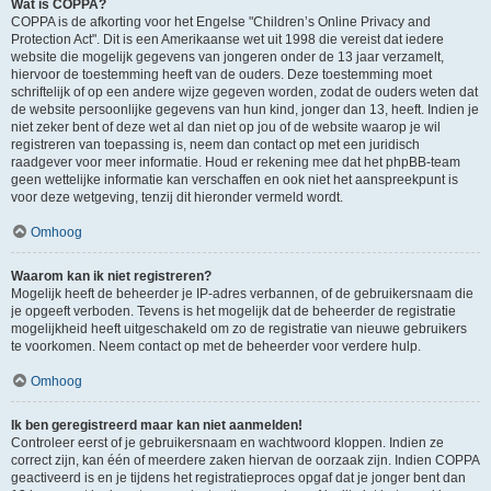
Wat is COPPA?
COPPA is de afkorting voor het Engelse "Children’s Online Privacy and
Protection Act". Dit is een Amerikaanse wet uit 1998 die vereist dat iedere
website die mogelijk gegevens van jongeren onder de 13 jaar verzamelt,
hiervoor de toestemming heeft van de ouders. Deze toestemming moet
schriftelijk of op een andere wijze gegeven worden, zodat de ouders weten dat
de website persoonlijke gegevens van hun kind, jonger dan 13, heeft. Indien je
niet zeker bent of deze wet al dan niet op jou of de website waarop je wil
registreren van toepassing is, neem dan contact op met een juridisch
raadgever voor meer informatie. Houd er rekening mee dat het phpBB-team
geen wettelijke informatie kan verschaffen en ook niet het aanspreekpunt is
voor deze wetgeving, tenzij dit hieronder vermeld wordt.
Omhoog
Waarom kan ik niet registreren?
Mogelijk heeft de beheerder je IP-adres verbannen, of de gebruikersnaam die
je opgeeft verboden. Tevens is het mogelijk dat de beheerder de registratie
mogelijkheid heeft uitgeschakeld om zo de registratie van nieuwe gebruikers
te voorkomen. Neem contact op met de beheerder voor verdere hulp.
Omhoog
Ik ben geregistreerd maar kan niet aanmelden!
Controleer eerst of je gebruikersnaam en wachtwoord kloppen. Indien ze
correct zijn, kan één of meerdere zaken hiervan de oorzaak zijn. Indien COPPA
geactiveerd is en je tijdens het registratieproces opgaf dat je jonger bent dan