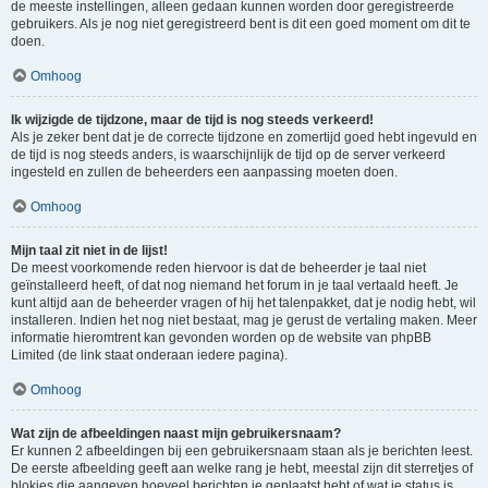
de meeste instellingen, alleen gedaan kunnen worden door geregistreerde
gebruikers. Als je nog niet geregistreerd bent is dit een goed moment om dit te
doen.
Omhoog
Ik wijzigde de tijdzone, maar de tijd is nog steeds verkeerd!
Als je zeker bent dat je de correcte tijdzone en zomertijd goed hebt ingevuld en
de tijd is nog steeds anders, is waarschijnlijk de tijd op de server verkeerd
ingesteld en zullen de beheerders een aanpassing moeten doen.
Omhoog
Mijn taal zit niet in de lijst!
De meest voorkomende reden hiervoor is dat de beheerder je taal niet
geïnstalleerd heeft, of dat nog niemand het forum in je taal vertaald heeft. Je
kunt altijd aan de beheerder vragen of hij het talenpakket, dat je nodig hebt, wil
installeren. Indien het nog niet bestaat, mag je gerust de vertaling maken. Meer
informatie hieromtrent kan gevonden worden op de website van phpBB
Limited (de link staat onderaan iedere pagina).
Omhoog
Wat zijn de afbeeldingen naast mijn gebruikersnaam?
Er kunnen 2 afbeeldingen bij een gebruikersnaam staan als je berichten leest.
De eerste afbeelding geeft aan welke rang je hebt, meestal zijn dit sterretjes of
blokjes die aangeven hoeveel berichten je geplaatst hebt of wat je status is.