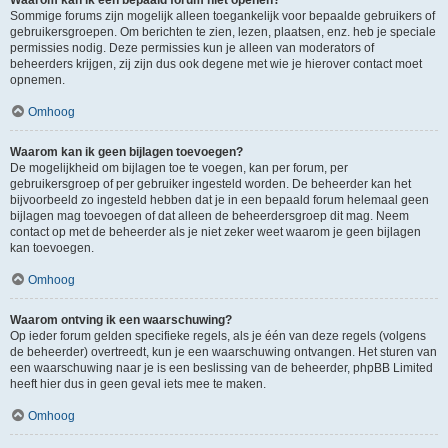
Waarom kan ik een bepaald forum niet openen?
Sommige forums zijn mogelijk alleen toegankelijk voor bepaalde gebruikers of
gebruikersgroepen. Om berichten te zien, lezen, plaatsen, enz. heb je speciale
permissies nodig. Deze permissies kun je alleen van moderators of
beheerders krijgen, zij zijn dus ook degene met wie je hierover contact moet
opnemen.
Omhoog
Waarom kan ik geen bijlagen toevoegen?
De mogelijkheid om bijlagen toe te voegen, kan per forum, per
gebruikersgroep of per gebruiker ingesteld worden. De beheerder kan het
bijvoorbeeld zo ingesteld hebben dat je in een bepaald forum helemaal geen
bijlagen mag toevoegen of dat alleen de beheerdersgroep dit mag. Neem
contact op met de beheerder als je niet zeker weet waarom je geen bijlagen
kan toevoegen.
Omhoog
Waarom ontving ik een waarschuwing?
Op ieder forum gelden specifieke regels, als je één van deze regels (volgens
de beheerder) overtreedt, kun je een waarschuwing ontvangen. Het sturen van
een waarschuwing naar je is een beslissing van de beheerder, phpBB Limited
heeft hier dus in geen geval iets mee te maken.
Omhoog