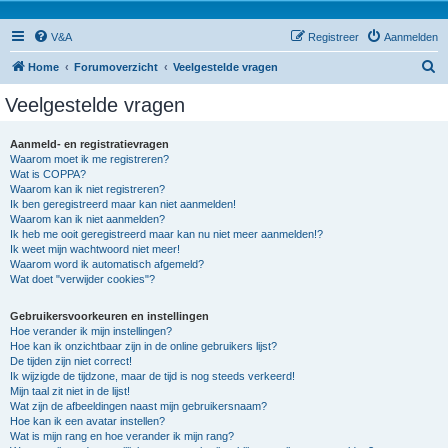
V&A
Registreer
Aanmelden
Z
Home
Forumoverzicht
Veelgestelde vragen
o
Veelgestelde vragen
e
k
Aanmeld- en registratievragen
Waarom moet ik me registreren?
Wat is COPPA?
Waarom kan ik niet registreren?
Ik ben geregistreerd maar kan niet aanmelden!
Waarom kan ik niet aanmelden?
Ik heb me ooit geregistreerd maar kan nu niet meer aanmelden!?
Ik weet mijn wachtwoord niet meer!
Waarom word ik automatisch afgemeld?
Wat doet "verwijder cookies"?
Gebruikersvoorkeuren en instellingen
Hoe verander ik mijn instellingen?
Hoe kan ik onzichtbaar zijn in de online gebruikers lijst?
De tijden zijn niet correct!
Ik wijzigde de tijdzone, maar de tijd is nog steeds verkeerd!
Mijn taal zit niet in de lijst!
Wat zijn de afbeeldingen naast mijn gebruikersnaam?
Hoe kan ik een avatar instellen?
Wat is mijn rang en hoe verander ik mijn rang?