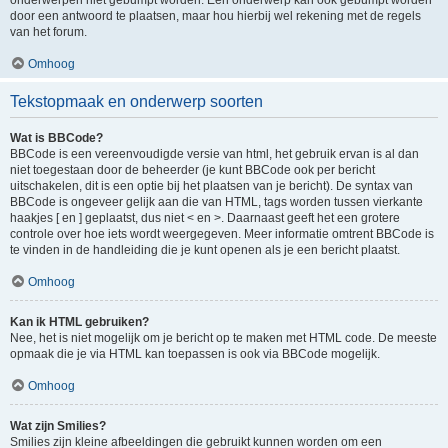
onderwerpen niet gebumpt worden. Een onderwerp kan ook gebumpt worden
door een antwoord te plaatsen, maar hou hierbij wel rekening met de regels
van het forum.
Omhoog
Tekstopmaak en onderwerp soorten
Wat is BBCode?
BBCode is een vereenvoudigde versie van html, het gebruik ervan is al dan
niet toegestaan door de beheerder (je kunt BBCode ook per bericht
uitschakelen, dit is een optie bij het plaatsen van je bericht). De syntax van
BBCode is ongeveer gelijk aan die van HTML, tags worden tussen vierkante
haakjes [ en ] geplaatst, dus niet < en >. Daarnaast geeft het een grotere
controle over hoe iets wordt weergegeven. Meer informatie omtrent BBCode is
te vinden in de handleiding die je kunt openen als je een bericht plaatst.
Omhoog
Kan ik HTML gebruiken?
Nee, het is niet mogelijk om je bericht op te maken met HTML code. De meeste
opmaak die je via HTML kan toepassen is ook via BBCode mogelijk.
Omhoog
Wat zijn Smilies?
Smilies zijn kleine afbeeldingen die gebruikt kunnen worden om een