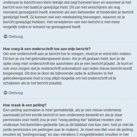
onderaan je bericht een klein tekstje dat zegt hoeveel keer en wanneer je het
bericht voor het laatst je gewijzigd hebt. Dit zal niet verschijnen als nog
niemand gereageerd heeft, evenmin als een beheerder of moderator je bericht
gewijzigd heeft. Zij kunnen wel een mededeling toevoegen, waarom ze je
bericht gewijzigd hebben. Het verwijderen van een bericht is niet meer
mogelijk zodra er iemand op gereageerd heeft.
Omhoog
Hoe voeg ik een onderschrift toe aan mijn bericht?
Om een onderschrift aan je bericht toe te voegen, moet je er eerst één maken.
Dit kun je via het gebruikerspaneel doen. Als je dit gedaan hebt, kun je de
optie
voeg mijn onderschrift toe
aanvinken als je een bericht plaatst. Je kunt er
ook voor zorgen dat je onderschrift automatisch aan ieder nieuw bericht wordt
toegevoegd. Dit doe je door de bijhorende optie te activeren in het
gebruikerspaneel (het is nog altijd mogelijk om het onderschrift uit te
schakelen als je het bericht plaatst).
Omhoog
Hoe maak ik een peiling?
Een peiling aanmaken is heel gemakkelijk, als je een nieuw onderwerp
aanmaakt (of het eerste bericht in een onderwerp bewerkt en als je daar
permissies voor hebt) zou je een "voeg peiling toe" tabblad moeten zien
onderaan het berichten-gedeelte (als je dit tabblad niet kan zien, heb je niet de
juiste permissies om peilingen aan te maken). Je moet een titel voor de peiling
invullen bij "peilingsvraag" en dan minstens 2 mogelijkheden invullen in het