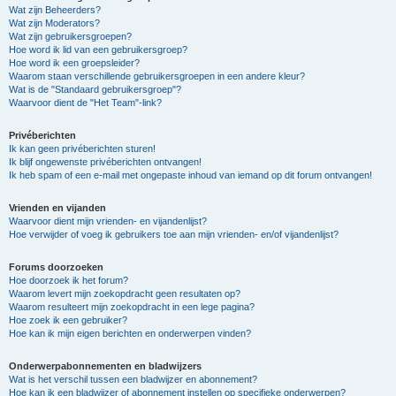
Wat zijn Beheerders?
Wat zijn Moderators?
Wat zijn gebruikersgroepen?
Hoe word ik lid van een gebruikersgroep?
Hoe word ik een groepsleider?
Waarom staan verschillende gebruikersgroepen in een andere kleur?
Wat is de "Standaard gebruikersgroep"?
Waarvoor dient de "Het Team"-link?
Privéberichten
Ik kan geen privéberichten sturen!
Ik blijf ongewenste privéberichten ontvangen!
Ik heb spam of een e-mail met ongepaste inhoud van iemand op dit forum ontvangen!
Vrienden en vijanden
Waarvoor dient mijn vrienden- en vijandenlijst?
Hoe verwijder of voeg ik gebruikers toe aan mijn vrienden- en/of vijandenlijst?
Forums doorzoeken
Hoe doorzoek ik het forum?
Waarom levert mijn zoekopdracht geen resultaten op?
Waarom resulteert mijn zoekopdracht in een lege pagina?
Hoe zoek ik een gebruiker?
Hoe kan ik mijn eigen berichten en onderwerpen vinden?
Onderwerpabonnementen en bladwijzers
Wat is het verschil tussen een bladwijzer en abonnement?
Hoe kan ik een bladwijzer of abonnement instellen op specifieke onderwerpen?