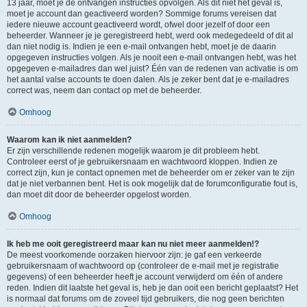
13 jaar, moet je de ontvangen instructies opvolgen. Als dit niet het geval is,
moet je account dan geactiveerd worden? Sommige forums vereisen dat
iedere nieuwe account geactiveerd wordt, ofwel door jezelf of door een
beheerder. Wanneer je je geregistreerd hebt, werd ook medegedeeld of dit al
dan niet nodig is. Indien je een e-mail ontvangen hebt, moet je de daarin
opgegeven instructies volgen. Als je nooit een e-mail ontvangen hebt, was het
opgegeven e-mailadres dan wel juist? Één van de redenen van activatie is om
het aantal valse accounts te doen dalen. Als je zeker bent dat je e-mailadres
correct was, neem dan contact op met de beheerder.
Omhoog
Waarom kan ik niet aanmelden?
Er zijn verschillende redenen mogelijk waarom je dit probleem hebt.
Controleer eerst of je gebruikersnaam en wachtwoord kloppen. Indien ze
correct zijn, kun je contact opnemen met de beheerder om er zeker van te zijn
dat je niet verbannen bent. Het is ook mogelijk dat de forumconfiguratie fout is,
dan moet dit door de beheerder opgelost worden.
Omhoog
Ik heb me ooit geregistreerd maar kan nu niet meer aanmelden!?
De meest voorkomende oorzaken hiervoor zijn: je gaf een verkeerde
gebruikersnaam of wachtwoord op (controleer de e-mail met je registratie
gegevens) of een beheerder heeft je account verwijderd om één of andere
reden. Indien dit laatste het geval is, heb je dan ooit een bericht geplaatst? Het
is normaal dat forums om de zoveel tijd gebruikers, die nog geen berichten