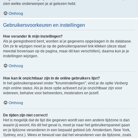
zien welke onderwerpen je al gelezen hebt.
Omhoog
Gebruikersvoorkeuren en instellingen
Hoe verander ik mijn instellingen?
Als je geregistreerd bent, worden al je gegevens opgeslagen in de database.
Om ze te wijzigen moet je op de
gebruikerspaneel
link klikken (deze staat
meestal bovenaan op de pagina, maar dit kan verschillen), daarna kun je je
instellingen wijzigen.
Omhoog
Hoe kan ik onzichtbaar zijn in de online gebruikers lijst?
In het gebruikerspaneel onder "foruminstellingen", vind je de optie
Verberg
mijn online status
. Als je deze optie activeert zul je onzichtbaar zijn voor
iedereen, behalve voor beheerders, moderators en jezelf.
Omhoog
De tijden zijn niet correct!
Het is mogelijk dat de tijd die gegeven wordt van een andere tijdzone is dan
waarin jij woont. Als dit het geval is, moet je naar het gebruikerspaneel gaan
en je tijdzone veranderen in een bepaald gebied (vb: Amsterdam, New York,
Sydney, enz.). Wees er bewust van dat het veranderen van de tijdzone, zoals