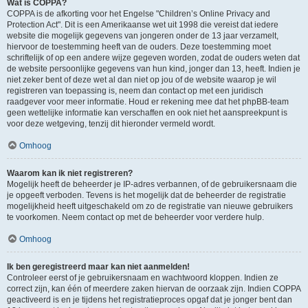
Wat is COPPA?
COPPA is de afkorting voor het Engelse "Children’s Online Privacy and
Protection Act". Dit is een Amerikaanse wet uit 1998 die vereist dat iedere
website die mogelijk gegevens van jongeren onder de 13 jaar verzamelt,
hiervoor de toestemming heeft van de ouders. Deze toestemming moet
schriftelijk of op een andere wijze gegeven worden, zodat de ouders weten dat
de website persoonlijke gegevens van hun kind, jonger dan 13, heeft. Indien je
niet zeker bent of deze wet al dan niet op jou of de website waarop je wil
registreren van toepassing is, neem dan contact op met een juridisch
raadgever voor meer informatie. Houd er rekening mee dat het phpBB-team
geen wettelijke informatie kan verschaffen en ook niet het aanspreekpunt is
voor deze wetgeving, tenzij dit hieronder vermeld wordt.
Omhoog
Waarom kan ik niet registreren?
Mogelijk heeft de beheerder je IP-adres verbannen, of de gebruikersnaam die
je opgeeft verboden. Tevens is het mogelijk dat de beheerder de registratie
mogelijkheid heeft uitgeschakeld om zo de registratie van nieuwe gebruikers
te voorkomen. Neem contact op met de beheerder voor verdere hulp.
Omhoog
Ik ben geregistreerd maar kan niet aanmelden!
Controleer eerst of je gebruikersnaam en wachtwoord kloppen. Indien ze
correct zijn, kan één of meerdere zaken hiervan de oorzaak zijn. Indien COPPA
geactiveerd is en je tijdens het registratieproces opgaf dat je jonger bent dan