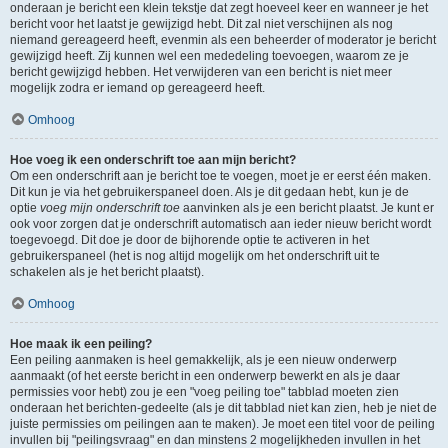
onderaan je bericht een klein tekstje dat zegt hoeveel keer en wanneer je het
bericht voor het laatst je gewijzigd hebt. Dit zal niet verschijnen als nog
niemand gereageerd heeft, evenmin als een beheerder of moderator je bericht
gewijzigd heeft. Zij kunnen wel een mededeling toevoegen, waarom ze je
bericht gewijzigd hebben. Het verwijderen van een bericht is niet meer
mogelijk zodra er iemand op gereageerd heeft.
Omhoog
Hoe voeg ik een onderschrift toe aan mijn bericht?
Om een onderschrift aan je bericht toe te voegen, moet je er eerst één maken.
Dit kun je via het gebruikerspaneel doen. Als je dit gedaan hebt, kun je de
optie
voeg mijn onderschrift toe
aanvinken als je een bericht plaatst. Je kunt er
ook voor zorgen dat je onderschrift automatisch aan ieder nieuw bericht wordt
toegevoegd. Dit doe je door de bijhorende optie te activeren in het
gebruikerspaneel (het is nog altijd mogelijk om het onderschrift uit te
schakelen als je het bericht plaatst).
Omhoog
Hoe maak ik een peiling?
Een peiling aanmaken is heel gemakkelijk, als je een nieuw onderwerp
aanmaakt (of het eerste bericht in een onderwerp bewerkt en als je daar
permissies voor hebt) zou je een "voeg peiling toe" tabblad moeten zien
onderaan het berichten-gedeelte (als je dit tabblad niet kan zien, heb je niet de
juiste permissies om peilingen aan te maken). Je moet een titel voor de peiling
invullen bij "peilingsvraag" en dan minstens 2 mogelijkheden invullen in het