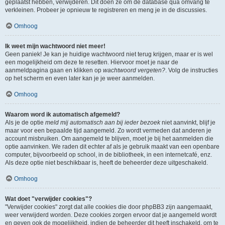
geplaatst hebben, verwijderen. Dit doen ze om de database qua omvang te
verkleinen. Probeer je opnieuw te registreren en meng je in de discussies.
Omhoog
Ik weet mijn wachtwoord niet meer!
Geen paniek! Je kan je huidige wachtwoord niet terug krijgen, maar er is wel
een mogelijkheid om deze te resetten. Hiervoor moet je naar de
aanmeldpagina gaan en klikken op
wachtwoord vergeten?
. Volg de instructies
op het scherm en even later kan je je weer aanmelden.
Omhoog
Waarom word ik automatisch afgemeld?
Als je de optie
meld mij automatisch aan bij ieder bezoek
niet aanvinkt, blijf je
maar voor een bepaalde tijd aangemeld. Zo wordt vermeden dat anderen je
account misbruiken. Om aangemeld te blijven, moet je bij het aanmelden die
optie aanvinken. We raden dit echter af als je gebruik maakt van een openbare
computer, bijvoorbeeld op school, in de bibliotheek, in een internetcafé, enz.
Als deze optie niet beschikbaar is, heeft de beheerder deze uitgeschakeld.
Omhoog
Wat doet "verwijder cookies"?
"Verwijder cookies" zorgt dat alle cookies die door phpBB3 zijn aangemaakt,
weer verwijderd worden. Deze cookies zorgen ervoor dat je aangemeld wordt
en geven ook de mogelijkheid, indien de beheerder dit heeft inschakeld, om te