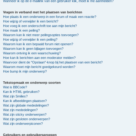
Wanneer ik op de e-maillink van een gebruiker klik, moet ik me aanmelden?
Vragen in verband met het plaatsen van berichten
Hoe plaats ik een onderwerp in een forum of maak een reactie?
Hoe wijzig of verwijder ik een bericht?
Hoe voeg ik een onderschrift toe aan mijn bericht?
Hoe maak ik een peiling?
Waarom kan ik niet meer peilingsopties toevoegen?
Hoe wijzig of verwijder ik een peiling?
Waarom kan ik een bepaald forum niet openen?
Waarom kan ik geen bijlagen toevoegen?
Waarom ontving ik een waarschuwing?
Hoe kan ik berichten aan een moderator melden?
Waarvoor dient de "Opslaan"-knop bij het plaatsen van een bericht?
Waarom moet mijn bericht goedgekeurd worden?
Hoe bump ik mijn onderwerp?
Tekstopmaak en onderwerp soorten
Wat is BBCode?
Kan ik HTML gebruiken?
Wat zijn Smilies?
Kan ik afbeeldingen plaatsen?
Wat zijn globale mededelingen?
Wat zijn mededelingen?
Wat zijn sticky onderwerpen?
Wat zijn gesloten onderwerpen?
Wat zijn onderwerpiconen?
Gebruikers en gebruikersgroepen