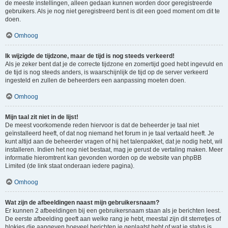
de meeste instellingen, alleen gedaan kunnen worden door geregistreerde
gebruikers. Als je nog niet geregistreerd bent is dit een goed moment om dit te
doen.
Omhoog
Ik wijzigde de tijdzone, maar de tijd is nog steeds verkeerd!
Als je zeker bent dat je de correcte tijdzone en zomertijd goed hebt ingevuld en
de tijd is nog steeds anders, is waarschijnlijk de tijd op de server verkeerd
ingesteld en zullen de beheerders een aanpassing moeten doen.
Omhoog
Mijn taal zit niet in de lijst!
De meest voorkomende reden hiervoor is dat de beheerder je taal niet
geïnstalleerd heeft, of dat nog niemand het forum in je taal vertaald heeft. Je
kunt altijd aan de beheerder vragen of hij het talenpakket, dat je nodig hebt, wil
installeren. Indien het nog niet bestaat, mag je gerust de vertaling maken. Meer
informatie hieromtrent kan gevonden worden op de website van phpBB
Limited (de link staat onderaan iedere pagina).
Omhoog
Wat zijn de afbeeldingen naast mijn gebruikersnaam?
Er kunnen 2 afbeeldingen bij een gebruikersnaam staan als je berichten leest.
De eerste afbeelding geeft aan welke rang je hebt, meestal zijn dit sterretjes of
blokjes die aangeven hoeveel berichten je geplaatst hebt of wat je status is.