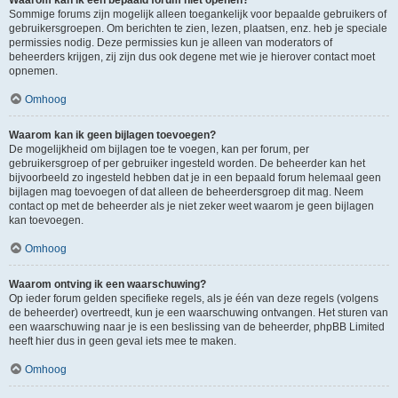
Waarom kan ik een bepaald forum niet openen?
Sommige forums zijn mogelijk alleen toegankelijk voor bepaalde gebruikers of
gebruikersgroepen. Om berichten te zien, lezen, plaatsen, enz. heb je speciale
permissies nodig. Deze permissies kun je alleen van moderators of
beheerders krijgen, zij zijn dus ook degene met wie je hierover contact moet
opnemen.
Omhoog
Waarom kan ik geen bijlagen toevoegen?
De mogelijkheid om bijlagen toe te voegen, kan per forum, per
gebruikersgroep of per gebruiker ingesteld worden. De beheerder kan het
bijvoorbeeld zo ingesteld hebben dat je in een bepaald forum helemaal geen
bijlagen mag toevoegen of dat alleen de beheerdersgroep dit mag. Neem
contact op met de beheerder als je niet zeker weet waarom je geen bijlagen
kan toevoegen.
Omhoog
Waarom ontving ik een waarschuwing?
Op ieder forum gelden specifieke regels, als je één van deze regels (volgens
de beheerder) overtreedt, kun je een waarschuwing ontvangen. Het sturen van
een waarschuwing naar je is een beslissing van de beheerder, phpBB Limited
heeft hier dus in geen geval iets mee te maken.
Omhoog