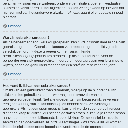
berichten wijzigen en verwijderen; onderwerpen sluiten, openen, verplaatsen,
splitsen en verwijderen. In het algemeen moeten ze er gewoon op toe zien dat
mensen niet van het onderwerp afwijken (
off-topic
gaan) of ongepaste inhoud
plaatsen.
Omhoog
Wat zijn gebruikersgroepen?
Als de beheerder gebruikers wil groeperen, kan hij/zij dit doen door middel van
gebruikersgroepen. Gebruikers kunnen van meerdere groepen lid zijn (dit
verschilt per forum), deze groepen kunnen verschillende
permissies/toegangspermissies hebben. Op deze manier is het voor de
beheerder een stuk gemakkelijker meerdere moderators aan een forum toe te
wijzen, bepaalde gebruikers toegang tot een privéforum te verlenen, enz.
Omhoog
Hoe word ik lid van een gebruikersgroep?
Om lid van een gebruikersgroep te worden, moet je op de bijhorende link
klikken in het gebruikerspaneel, waarna je een overzicht van alle
gebruikersgroepen krijgt. Niet alle groepen zijn vrij toegankelijk, ze vereisen
een goedkeuring van je lidmaatschap en hebben soms zelf verborgen
gebruikers. Als het een open groep is, kan je lid worden door op de hiervoor
dienende knop te klikken. Als het een gesloten groep is, kan je je lidmaatschap
aanvragen door op de bijhorende knop te klikken. De groepsleider moet je
aanvraag dan goedkeuren, hij of zij vraagt mogelijk waarom je lid wil worden.
Indien je niet tot een groep toegelaten wordt, moet je de groepsleider niet