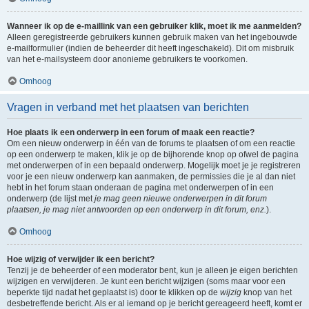
Wanneer ik op de e-maillink van een gebruiker klik, moet ik me aanmelden?
Alleen geregistreerde gebruikers kunnen gebruik maken van het ingebouwde
e-mailformulier (indien de beheerder dit heeft ingeschakeld). Dit om misbruik
van het e-mailsysteem door anonieme gebruikers te voorkomen.
Omhoog
Vragen in verband met het plaatsen van berichten
Hoe plaats ik een onderwerp in een forum of maak een reactie?
Om een nieuw onderwerp in één van de forums te plaatsen of om een reactie
op een onderwerp te maken, klik je op de bijhorende knop op ofwel de pagina
met onderwerpen of in een bepaald onderwerp. Mogelijk moet je je registreren
voor je een nieuw onderwerp kan aanmaken, de permissies die je al dan niet
hebt in het forum staan onderaan de pagina met onderwerpen of in een
onderwerp (de lijst met
je mag geen nieuwe onderwerpen in dit forum
plaatsen, je mag niet antwoorden op een onderwerp in dit forum, enz.
).
Omhoog
Hoe wijzig of verwijder ik een bericht?
Tenzij je de beheerder of een moderator bent, kun je alleen je eigen berichten
wijzigen en verwijderen. Je kunt een bericht wijzigen (soms maar voor een
beperkte tijd nadat het geplaatst is) door te klikken op de
wijzig
knop van het
desbetreffende bericht. Als er al iemand op je bericht gereageerd heeft, komt er