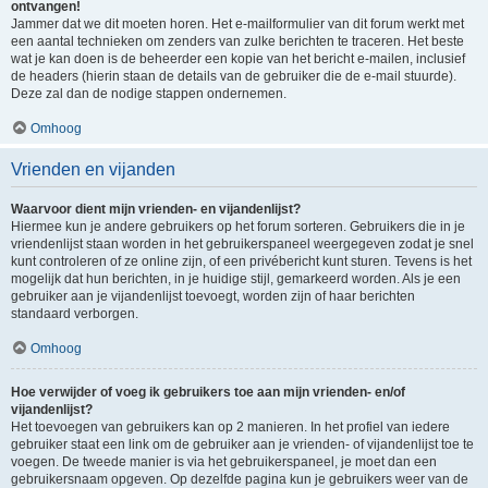
ontvangen!
Jammer dat we dit moeten horen. Het e-mailformulier van dit forum werkt met
een aantal technieken om zenders van zulke berichten te traceren. Het beste
wat je kan doen is de beheerder een kopie van het bericht e-mailen, inclusief
de headers (hierin staan de details van de gebruiker die de e-mail stuurde).
Deze zal dan de nodige stappen ondernemen.
Omhoog
Vrienden en vijanden
Waarvoor dient mijn vrienden- en vijandenlijst?
Hiermee kun je andere gebruikers op het forum sorteren. Gebruikers die in je
vriendenlijst staan worden in het gebruikerspaneel weergegeven zodat je snel
kunt controleren of ze online zijn, of een privébericht kunt sturen. Tevens is het
mogelijk dat hun berichten, in je huidige stijl, gemarkeerd worden. Als je een
gebruiker aan je vijandenlijst toevoegt, worden zijn of haar berichten
standaard verborgen.
Omhoog
Hoe verwijder of voeg ik gebruikers toe aan mijn vrienden- en/of
vijandenlijst?
Het toevoegen van gebruikers kan op 2 manieren. In het profiel van iedere
gebruiker staat een link om de gebruiker aan je vrienden- of vijandenlijst toe te
voegen. De tweede manier is via het gebruikerspaneel, je moet dan een
gebruikersnaam opgeven. Op dezelfde pagina kun je gebruikers weer van de