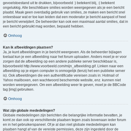
gevoelstoestand uit te drukken, bijvoorbeeld :) betekent blij, :( betekent
ongelukkig. Alle beschikbare smilies worden weergegeven als je een bericht
plaatst. Maak geen overdadig gebruik van smilies, ze maken een bericht snel
onleesbaar wat er toe kan leiden dat een moderator je bericht aanpast of heel
je bericht verwijdert. De beheerder kan ook een maximaal aantal smilies, dat in
een bericht gebruikt mag worden, bepaald hebben.
Omhoog
Kan ik afbeeldingen plaatsen?
Ja, je kunt afbeeldingen in je bericht weergeven. Als de beheerder bijlagen
toelaat kun je een afbeelding naar het forum uploaden. Anders moet je er voor
zorgen dat de afbeelding op een andere publieke server beschikbaar is,
bijvoorbeeld http://www.voorbeeld.com/mijn_afbeelding.gif. Linken naar een
afbeelding op je eigen computer is onmogelijk (tenzij het een publieke server
is). Ook afbeeldingen die een authentificatie vereisen zoals in: Hotmail of
Yahoo mailboxen, een wachtwoord beschermde website, enz. kunnen niet
worden weergegeven. Om een afbeelding weer te geven, moet je de BBCode
tag [img] gebruiken.
Omhoog
Wat zijn globale mededelingen?
Globale mededelingen zijn berichten die belangrijke informatie bevatten, je
komt ze dan ook op verschillende plaatsen tegen zoals bovenaan ieder forum
en in het gebruikerspaneel. Of je al dan niet globale mededelingen kan
plaatsen hangt af van de vereiste permissies, deze zijn ingesteld door de