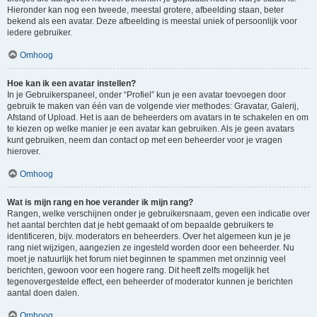
Hieronder kan nog een tweede, meestal grotere, afbeelding staan, beter
bekend als een avatar. Deze afbeelding is meestal uniek of persoonlijk voor
iedere gebruiker.
Omhoog
Hoe kan ik een avatar instellen?
In je Gebruikerspaneel, onder “Profiel” kun je een avatar toevoegen door
gebruik te maken van één van de volgende vier methodes: Gravatar, Galerij,
Afstand of Upload. Het is aan de beheerders om avatars in te schakelen en om
te kiezen op welke manier je een avatar kan gebruiken. Als je geen avatars
kunt gebruiken, neem dan contact op met een beheerder voor je vragen
hierover.
Omhoog
Wat is mijn rang en hoe verander ik mijn rang?
Rangen, welke verschijnen onder je gebruikersnaam, geven een indicatie over
het aantal berchten dat je hebt gemaakt of om bepaalde gebruikers te
identificeren, bijv. moderators en beheerders. Over het algemeen kun je je
rang niet wijzigen, aangezien ze ingesteld worden door een beheerder. Nu
moet je natuurlijk het forum niet beginnen te spammen met onzinnig veel
berichten, gewoon voor een hogere rang. Dit heeft zelfs mogelijk het
tegenovergestelde effect, een beheerder of moderator kunnen je berichten
aantal doen dalen.
Omhoog