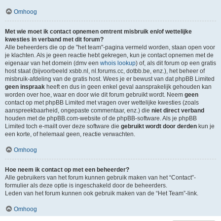
Omhoog
Met wie moet ik contact opnemen omtrent misbruik en/of wettelijke
kwesties in verband met dit forum?
Alle beheerders die op de "het team"-pagina vermeld worden, staan open voor
je klachten. Als je geen reactie hebt gekregen, kun je contact opnemen met de
eigenaar van het domein (dmv een
whois lookup
) of, als dit forum op een gratis
host staat (bijvoorbeeld xsbb.nl, nl.forums.cc, dotbb.be, enz.), het beheer of
misbruik-afdeling van de gratis host. Wees je er bewust van dat phpBB Limited
geen inspraak
heeft en dus in geen enkel geval aansprakelijk gehouden kan
worden over hoe, waar en door wie dit forum gebruikt wordt. Neem
geen
contact op met phpBB Limited met vragen over wettelijke kwesties (zoals
aanspreekbaarheid, ongepaste commentaar, enz.) die
niet direct verband
houden met de phpBB.com-website of de phpBB-software. Als je phpBB
Limited toch e-mailt over deze software die
gebruikt wordt door derden
kun je
een korte, of helemaal geen, reactie verwachten.
Omhoog
Hoe neem ik contact op met een beheerder?
Alle gebruikers van het forum kunnen gebruik maken van het “Contact”-
formulier als deze optie is ingeschakeld door de beheerders.
Leden van het forum kunnen ook gebruik maken van de “Het Team”-link.
Omhoog