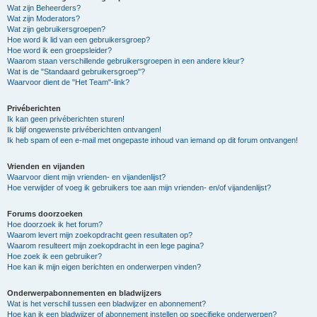
Wat zijn Beheerders?
Wat zijn Moderators?
Wat zijn gebruikersgroepen?
Hoe word ik lid van een gebruikersgroep?
Hoe word ik een groepsleider?
Waarom staan verschillende gebruikersgroepen in een andere kleur?
Wat is de "Standaard gebruikersgroep"?
Waarvoor dient de "Het Team"-link?
Privéberichten
Ik kan geen privéberichten sturen!
Ik blijf ongewenste privéberichten ontvangen!
Ik heb spam of een e-mail met ongepaste inhoud van iemand op dit forum ontvangen!
Vrienden en vijanden
Waarvoor dient mijn vrienden- en vijandenlijst?
Hoe verwijder of voeg ik gebruikers toe aan mijn vrienden- en/of vijandenlijst?
Forums doorzoeken
Hoe doorzoek ik het forum?
Waarom levert mijn zoekopdracht geen resultaten op?
Waarom resulteert mijn zoekopdracht in een lege pagina?
Hoe zoek ik een gebruiker?
Hoe kan ik mijn eigen berichten en onderwerpen vinden?
Onderwerpabonnementen en bladwijzers
Wat is het verschil tussen een bladwijzer en abonnement?
Hoe kan ik een bladwijzer of abonnement instellen op specifieke onderwerpen?