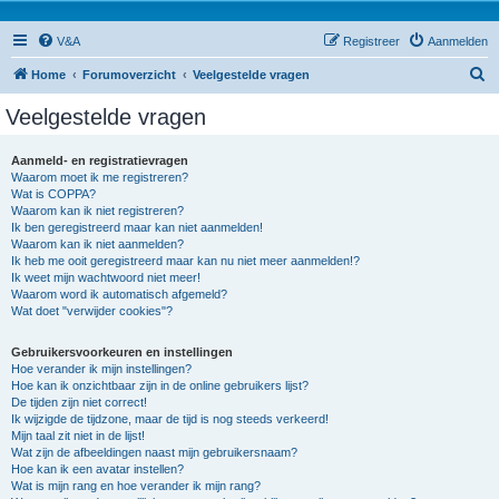
V&A
Registreer
Aanmelden
Z
Home
Forumoverzicht
Veelgestelde vragen
o
Veelgestelde vragen
e
k
Aanmeld- en registratievragen
Waarom moet ik me registreren?
Wat is COPPA?
Waarom kan ik niet registreren?
Ik ben geregistreerd maar kan niet aanmelden!
Waarom kan ik niet aanmelden?
Ik heb me ooit geregistreerd maar kan nu niet meer aanmelden!?
Ik weet mijn wachtwoord niet meer!
Waarom word ik automatisch afgemeld?
Wat doet "verwijder cookies"?
Gebruikersvoorkeuren en instellingen
Hoe verander ik mijn instellingen?
Hoe kan ik onzichtbaar zijn in de online gebruikers lijst?
De tijden zijn niet correct!
Ik wijzigde de tijdzone, maar de tijd is nog steeds verkeerd!
Mijn taal zit niet in de lijst!
Wat zijn de afbeeldingen naast mijn gebruikersnaam?
Hoe kan ik een avatar instellen?
Wat is mijn rang en hoe verander ik mijn rang?