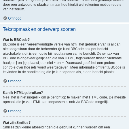
onderwerpen niet gebumpt worden. Een onderwerp kan ook gebumpt worden
door een antwoord te plaatsen, maar hou hierbij wel rekening met de regels
van het forum.
Omhoog
Tekstopmaak en onderwerp soorten
Wat is BBCode?
BBCode is een vereenvoudigde versie van html, het gebruik ervan is al dan
niet toegestaan door de beheerder (je kunt BBCode ook per bericht
uitschakelen, dit is een optie bij het plaatsen van je bericht). De syntax van
BBCode is ongeveer gelijk aan die van HTML, tags worden tussen vierkante
haakjes [ en ] geplaatst, dus niet < en >. Daarnaast geeft het een grotere
controle over hoe iets wordt weergegeven. Meer informatie omtrent BBCode is
te vinden in de handleiding die je kunt openen als je een bericht plaatst.
Omhoog
Kan ik HTML gebruiken?
Nee, het is niet mogelijk om je bericht op te maken met HTML code. De meeste
opmaak die je via HTML kan toepassen is ook via BBCode mogelijk.
Omhoog
Wat zijn Smilies?
Smilies zijn kleine afbeeldingen die gebruikt kunnen worden om een