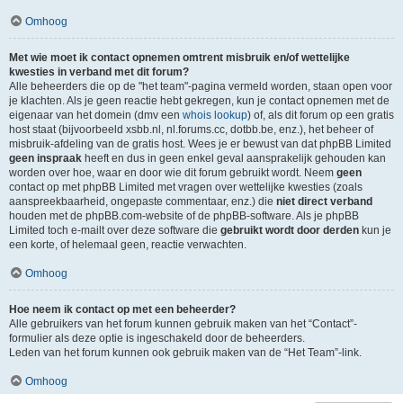
Omhoog
Met wie moet ik contact opnemen omtrent misbruik en/of wettelijke
kwesties in verband met dit forum?
Alle beheerders die op de "het team"-pagina vermeld worden, staan open voor
je klachten. Als je geen reactie hebt gekregen, kun je contact opnemen met de
eigenaar van het domein (dmv een
whois lookup
) of, als dit forum op een gratis
host staat (bijvoorbeeld xsbb.nl, nl.forums.cc, dotbb.be, enz.), het beheer of
misbruik-afdeling van de gratis host. Wees je er bewust van dat phpBB Limited
geen inspraak
heeft en dus in geen enkel geval aansprakelijk gehouden kan
worden over hoe, waar en door wie dit forum gebruikt wordt. Neem
geen
contact op met phpBB Limited met vragen over wettelijke kwesties (zoals
aanspreekbaarheid, ongepaste commentaar, enz.) die
niet direct verband
houden met de phpBB.com-website of de phpBB-software. Als je phpBB
Limited toch e-mailt over deze software die
gebruikt wordt door derden
kun je
een korte, of helemaal geen, reactie verwachten.
Omhoog
Hoe neem ik contact op met een beheerder?
Alle gebruikers van het forum kunnen gebruik maken van het “Contact”-
formulier als deze optie is ingeschakeld door de beheerders.
Leden van het forum kunnen ook gebruik maken van de “Het Team”-link.
Omhoog