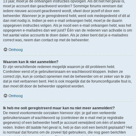
13 jaar, moet je de ontvangen instructies opvolgen. Als dit niet het geval is,
moet je account dan geactiveerd worden? Sommige forums vereisen dat
iedere nieuwe account geactiveerd wordt, ofwel door jezelf of door een
beheerder. Wanneer je je geregistreerd hebt, werd ook medegedeeld of dit al
dan niet nodig is. Indien je een e-mail ontvangen hebt, moet je de daarin
opgegeven instructies volgen. Als je nooit een e-mail ontvangen hebt, was het
opgegeven e-mailadres dan wel juist? Één van de redenen van activatie is om
het aantal valse accounts te doen dalen. Als je zeker bent dat je e-mailadres
correct was, neem dan contact op met de beheerder.
Omhoog
Waarom kan ik niet aanmelden?
Er zijn verschillende redenen mogelijk waarom je dit probleem hebt.
Controleer eerst of je gebruikersnaam en wachtwoord kloppen. Indien ze
correct zijn, kun je contact opnemen met de beheerder om er zeker van te zijn
dat je niet verbannen bent. Het is ook mogelijk dat de forumconfiguratie fout is,
dan moet dit door de beheerder opgelost worden.
Omhoog
Ik heb me ooit geregistreerd maar kan nu niet meer aanmelden!?
De meest voorkomende oorzaken hiervoor zijn: je gaf een verkeerde
gebruikersnaam of wachtwoord op (controleer de e-mail met je registratie
gegevens) of een beheerder heeft je account verwijderd om één of andere
reden. Indien dit laatste het geval is, heb je dan ooit een bericht geplaatst? Het
is normaal dat forums om de zoveel tijd gebruikers, die nog geen berichten