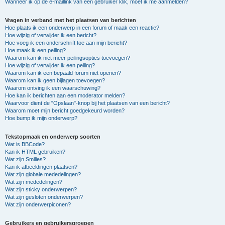
Wanneer ik op de e-maillink van een gebruiker klik, moet ik me aanmelden?
Vragen in verband met het plaatsen van berichten
Hoe plaats ik een onderwerp in een forum of maak een reactie?
Hoe wijzig of verwijder ik een bericht?
Hoe voeg ik een onderschrift toe aan mijn bericht?
Hoe maak ik een peiling?
Waarom kan ik niet meer peilingsopties toevoegen?
Hoe wijzig of verwijder ik een peiling?
Waarom kan ik een bepaald forum niet openen?
Waarom kan ik geen bijlagen toevoegen?
Waarom ontving ik een waarschuwing?
Hoe kan ik berichten aan een moderator melden?
Waarvoor dient de "Opslaan"-knop bij het plaatsen van een bericht?
Waarom moet mijn bericht goedgekeurd worden?
Hoe bump ik mijn onderwerp?
Tekstopmaak en onderwerp soorten
Wat is BBCode?
Kan ik HTML gebruiken?
Wat zijn Smilies?
Kan ik afbeeldingen plaatsen?
Wat zijn globale mededelingen?
Wat zijn mededelingen?
Wat zijn sticky onderwerpen?
Wat zijn gesloten onderwerpen?
Wat zijn onderwerpiconen?
Gebruikers en gebruikersgroepen