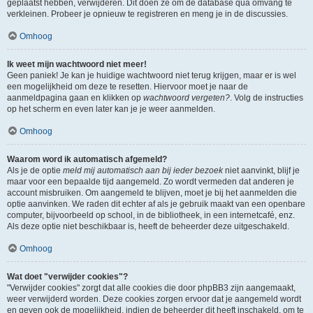
geplaatst hebben, verwijderen. Dit doen ze om de database qua omvang te
verkleinen. Probeer je opnieuw te registreren en meng je in de discussies.
Omhoog
Ik weet mijn wachtwoord niet meer!
Geen paniek! Je kan je huidige wachtwoord niet terug krijgen, maar er is wel
een mogelijkheid om deze te resetten. Hiervoor moet je naar de
aanmeldpagina gaan en klikken op
wachtwoord vergeten?
. Volg de instructies
op het scherm en even later kan je je weer aanmelden.
Omhoog
Waarom word ik automatisch afgemeld?
Als je de optie
meld mij automatisch aan bij ieder bezoek
niet aanvinkt, blijf je
maar voor een bepaalde tijd aangemeld. Zo wordt vermeden dat anderen je
account misbruiken. Om aangemeld te blijven, moet je bij het aanmelden die
optie aanvinken. We raden dit echter af als je gebruik maakt van een openbare
computer, bijvoorbeeld op school, in de bibliotheek, in een internetcafé, enz.
Als deze optie niet beschikbaar is, heeft de beheerder deze uitgeschakeld.
Omhoog
Wat doet "verwijder cookies"?
"Verwijder cookies" zorgt dat alle cookies die door phpBB3 zijn aangemaakt,
weer verwijderd worden. Deze cookies zorgen ervoor dat je aangemeld wordt
en geven ook de mogelijkheid, indien de beheerder dit heeft inschakeld, om te