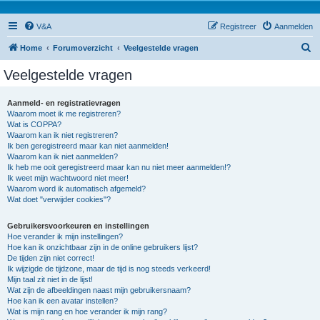
V&A
Registreer
Aanmelden
Z
Home
Forumoverzicht
Veelgestelde vragen
o
Veelgestelde vragen
e
k
Aanmeld- en registratievragen
Waarom moet ik me registreren?
Wat is COPPA?
Waarom kan ik niet registreren?
Ik ben geregistreerd maar kan niet aanmelden!
Waarom kan ik niet aanmelden?
Ik heb me ooit geregistreerd maar kan nu niet meer aanmelden!?
Ik weet mijn wachtwoord niet meer!
Waarom word ik automatisch afgemeld?
Wat doet "verwijder cookies"?
Gebruikersvoorkeuren en instellingen
Hoe verander ik mijn instellingen?
Hoe kan ik onzichtbaar zijn in de online gebruikers lijst?
De tijden zijn niet correct!
Ik wijzigde de tijdzone, maar de tijd is nog steeds verkeerd!
Mijn taal zit niet in de lijst!
Wat zijn de afbeeldingen naast mijn gebruikersnaam?
Hoe kan ik een avatar instellen?
Wat is mijn rang en hoe verander ik mijn rang?