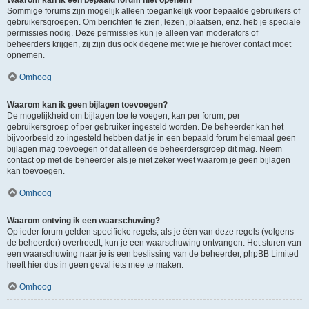
Waarom kan ik een bepaald forum niet openen?
Sommige forums zijn mogelijk alleen toegankelijk voor bepaalde gebruikers of
gebruikersgroepen. Om berichten te zien, lezen, plaatsen, enz. heb je speciale
permissies nodig. Deze permissies kun je alleen van moderators of
beheerders krijgen, zij zijn dus ook degene met wie je hierover contact moet
opnemen.
Omhoog
Waarom kan ik geen bijlagen toevoegen?
De mogelijkheid om bijlagen toe te voegen, kan per forum, per
gebruikersgroep of per gebruiker ingesteld worden. De beheerder kan het
bijvoorbeeld zo ingesteld hebben dat je in een bepaald forum helemaal geen
bijlagen mag toevoegen of dat alleen de beheerdersgroep dit mag. Neem
contact op met de beheerder als je niet zeker weet waarom je geen bijlagen
kan toevoegen.
Omhoog
Waarom ontving ik een waarschuwing?
Op ieder forum gelden specifieke regels, als je één van deze regels (volgens
de beheerder) overtreedt, kun je een waarschuwing ontvangen. Het sturen van
een waarschuwing naar je is een beslissing van de beheerder, phpBB Limited
heeft hier dus in geen geval iets mee te maken.
Omhoog