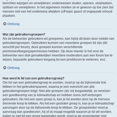
berichten wijzigen en verwijderen; onderwerpen sluiten, openen, verplaatsen,
splitsen en verwijderen. In het algemeen moeten ze er gewoon op toe zien dat
mensen niet van het onderwerp afwijken (
off-topic
gaan) of ongepaste inhoud
plaatsen.
Omhoog
Wat zijn gebruikersgroepen?
Als de beheerder gebruikers wil groeperen, kan hij/zij dit doen door middel van
gebruikersgroepen. Gebruikers kunnen van meerdere groepen lid zijn (dit
verschilt per forum), deze groepen kunnen verschillende
permissies/toegangspermissies hebben. Op deze manier is het voor de
beheerder een stuk gemakkelijker meerdere moderators aan een forum toe te
wijzen, bepaalde gebruikers toegang tot een privéforum te verlenen, enz.
Omhoog
Hoe word ik lid van een gebruikersgroep?
Om lid van een gebruikersgroep te worden, moet je op de bijhorende link
klikken in het gebruikerspaneel, waarna je een overzicht van alle
gebruikersgroepen krijgt. Niet alle groepen zijn vrij toegankelijk, ze vereisen
een goedkeuring van je lidmaatschap en hebben soms zelf verborgen
gebruikers. Als het een open groep is, kan je lid worden door op de hiervoor
dienende knop te klikken. Als het een gesloten groep is, kan je je lidmaatschap
aanvragen door op de bijhorende knop te klikken. De groepsleider moet je
aanvraag dan goedkeuren, hij of zij vraagt mogelijk waarom je lid wil worden.
Indien je niet tot een groep toegelaten wordt, moet je de groepsleider niet