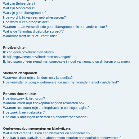
Wat zijn Beheerders?
Wat zijn Moderators?
Wat zijn gebruikersgroepen?
Hoe word ik lid van een gebruikersgroep?
Hoe word ik een groepsleider?
Waarom staan verschillende gebruikersgroepen in een andere kleur?
Wat is de "Standaard gebruikersgroep"?
Waarvoor dient de "Het Team"-link?
Privéberichten
Ik kan geen privéberichten sturen!
Ik blijf ongewenste privéberichten ontvangen!
Ik heb spam of een e-mail met ongepaste inhoud van iemand op dit forum ontvangen!
Vrienden en vijanden
Waarvoor dient mijn vrienden- en vijandenlijst?
Hoe verwijder of voeg ik gebruikers toe aan mijn vrienden- en/of vijandenlijst?
Forums doorzoeken
Hoe doorzoek ik het forum?
Waarom levert mijn zoekopdracht geen resultaten op?
Waarom resulteert mijn zoekopdracht in een lege pagina?
Hoe zoek ik een gebruiker?
Hoe kan ik mijn eigen berichten en onderwerpen vinden?
Onderwerpabonnementen en bladwijzers
Wat is het verschil tussen een bladwijzer en abonnement?
Hoe kan ik een bladwijzer of abonnement instellen op specifieke onderwerpen?