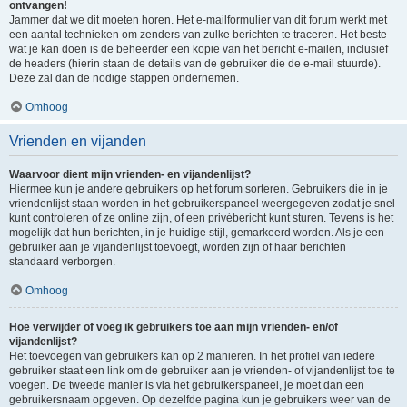
ontvangen!
Jammer dat we dit moeten horen. Het e-mailformulier van dit forum werkt met
een aantal technieken om zenders van zulke berichten te traceren. Het beste
wat je kan doen is de beheerder een kopie van het bericht e-mailen, inclusief
de headers (hierin staan de details van de gebruiker die de e-mail stuurde).
Deze zal dan de nodige stappen ondernemen.
Omhoog
Vrienden en vijanden
Waarvoor dient mijn vrienden- en vijandenlijst?
Hiermee kun je andere gebruikers op het forum sorteren. Gebruikers die in je
vriendenlijst staan worden in het gebruikerspaneel weergegeven zodat je snel
kunt controleren of ze online zijn, of een privébericht kunt sturen. Tevens is het
mogelijk dat hun berichten, in je huidige stijl, gemarkeerd worden. Als je een
gebruiker aan je vijandenlijst toevoegt, worden zijn of haar berichten
standaard verborgen.
Omhoog
Hoe verwijder of voeg ik gebruikers toe aan mijn vrienden- en/of
vijandenlijst?
Het toevoegen van gebruikers kan op 2 manieren. In het profiel van iedere
gebruiker staat een link om de gebruiker aan je vrienden- of vijandenlijst toe te
voegen. De tweede manier is via het gebruikerspaneel, je moet dan een
gebruikersnaam opgeven. Op dezelfde pagina kun je gebruikers weer van de