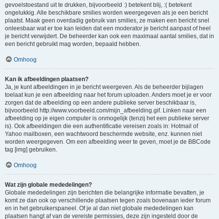
gevoelstoestand uit te drukken, bijvoorbeeld :) betekent blij, :( betekent
ongelukkig. Alle beschikbare smilies worden weergegeven als je een bericht
plaatst. Maak geen overdadig gebruik van smilies, ze maken een bericht snel
onleesbaar wat er toe kan leiden dat een moderator je bericht aanpast of heel
je bericht verwijdert. De beheerder kan ook een maximaal aantal smilies, dat in
een bericht gebruikt mag worden, bepaald hebben.
Omhoog
Kan ik afbeeldingen plaatsen?
Ja, je kunt afbeeldingen in je bericht weergeven. Als de beheerder bijlagen
toelaat kun je een afbeelding naar het forum uploaden. Anders moet je er voor
zorgen dat de afbeelding op een andere publieke server beschikbaar is,
bijvoorbeeld http://www.voorbeeld.com/mijn_afbeelding.gif. Linken naar een
afbeelding op je eigen computer is onmogelijk (tenzij het een publieke server
is). Ook afbeeldingen die een authentificatie vereisen zoals in: Hotmail of
Yahoo mailboxen, een wachtwoord beschermde website, enz. kunnen niet
worden weergegeven. Om een afbeelding weer te geven, moet je de BBCode
tag [img] gebruiken.
Omhoog
Wat zijn globale mededelingen?
Globale mededelingen zijn berichten die belangrijke informatie bevatten, je
komt ze dan ook op verschillende plaatsen tegen zoals bovenaan ieder forum
en in het gebruikerspaneel. Of je al dan niet globale mededelingen kan
plaatsen hangt af van de vereiste permissies, deze zijn ingesteld door de