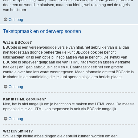
onderwerpen niet gebumpt worden. Een onderwerp kan ook gebumpt worden
door een antwoord te plaatsen, maar hou hierbij wel rekening met de regels
van het forum.
Omhoog
Tekstopmaak en onderwerp soorten
Wat is BBCode?
BBCode is een vereenvoudigde versie van html, het gebruik ervan is al dan
niet toegestaan door de beheerder (je kunt BBCode ook per bericht
uitschakelen, dit is een optie bij het plaatsen van je bericht). De syntax van
BBCode is ongeveer gelijk aan die van HTML, tags worden tussen vierkante
haakjes [ en ] geplaatst, dus niet < en >. Daarnaast geeft het een grotere
controle over hoe iets wordt weergegeven. Meer informatie omtrent BBCode is
te vinden in de handleiding die je kunt openen als je een bericht plaatst.
Omhoog
Kan ik HTML gebruiken?
Nee, het is niet mogelijk om je bericht op te maken met HTML code. De meeste
opmaak die je via HTML kan toepassen is ook via BBCode mogelijk.
Omhoog
Wat zijn Smilies?
Smilies zijn kleine afbeeldingen die gebruikt kunnen worden om een