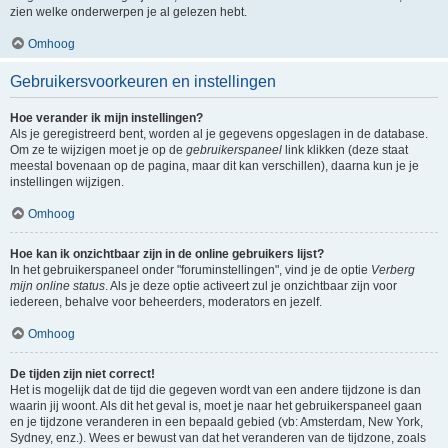
zien welke onderwerpen je al gelezen hebt.
Omhoog
Gebruikersvoorkeuren en instellingen
Hoe verander ik mijn instellingen?
Als je geregistreerd bent, worden al je gegevens opgeslagen in de database.
Om ze te wijzigen moet je op de
gebruikerspaneel
link klikken (deze staat
meestal bovenaan op de pagina, maar dit kan verschillen), daarna kun je je
instellingen wijzigen.
Omhoog
Hoe kan ik onzichtbaar zijn in de online gebruikers lijst?
In het gebruikerspaneel onder "foruminstellingen", vind je de optie
Verberg
mijn online status
. Als je deze optie activeert zul je onzichtbaar zijn voor
iedereen, behalve voor beheerders, moderators en jezelf.
Omhoog
De tijden zijn niet correct!
Het is mogelijk dat de tijd die gegeven wordt van een andere tijdzone is dan
waarin jij woont. Als dit het geval is, moet je naar het gebruikerspaneel gaan
en je tijdzone veranderen in een bepaald gebied (vb: Amsterdam, New York,
Sydney, enz.). Wees er bewust van dat het veranderen van de tijdzone, zoals