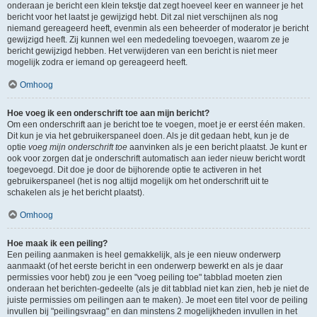
onderaan je bericht een klein tekstje dat zegt hoeveel keer en wanneer je het
bericht voor het laatst je gewijzigd hebt. Dit zal niet verschijnen als nog
niemand gereageerd heeft, evenmin als een beheerder of moderator je bericht
gewijzigd heeft. Zij kunnen wel een mededeling toevoegen, waarom ze je
bericht gewijzigd hebben. Het verwijderen van een bericht is niet meer
mogelijk zodra er iemand op gereageerd heeft.
Omhoog
Hoe voeg ik een onderschrift toe aan mijn bericht?
Om een onderschrift aan je bericht toe te voegen, moet je er eerst één maken.
Dit kun je via het gebruikerspaneel doen. Als je dit gedaan hebt, kun je de
optie
voeg mijn onderschrift toe
aanvinken als je een bericht plaatst. Je kunt er
ook voor zorgen dat je onderschrift automatisch aan ieder nieuw bericht wordt
toegevoegd. Dit doe je door de bijhorende optie te activeren in het
gebruikerspaneel (het is nog altijd mogelijk om het onderschrift uit te
schakelen als je het bericht plaatst).
Omhoog
Hoe maak ik een peiling?
Een peiling aanmaken is heel gemakkelijk, als je een nieuw onderwerp
aanmaakt (of het eerste bericht in een onderwerp bewerkt en als je daar
permissies voor hebt) zou je een "voeg peiling toe" tabblad moeten zien
onderaan het berichten-gedeelte (als je dit tabblad niet kan zien, heb je niet de
juiste permissies om peilingen aan te maken). Je moet een titel voor de peiling
invullen bij "peilingsvraag" en dan minstens 2 mogelijkheden invullen in het