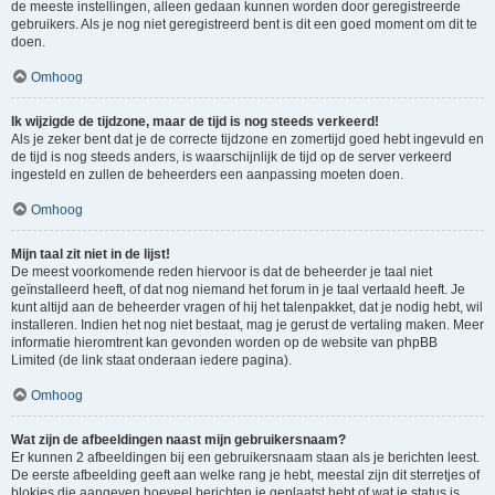
de meeste instellingen, alleen gedaan kunnen worden door geregistreerde
gebruikers. Als je nog niet geregistreerd bent is dit een goed moment om dit te
doen.
Omhoog
Ik wijzigde de tijdzone, maar de tijd is nog steeds verkeerd!
Als je zeker bent dat je de correcte tijdzone en zomertijd goed hebt ingevuld en
de tijd is nog steeds anders, is waarschijnlijk de tijd op de server verkeerd
ingesteld en zullen de beheerders een aanpassing moeten doen.
Omhoog
Mijn taal zit niet in de lijst!
De meest voorkomende reden hiervoor is dat de beheerder je taal niet
geïnstalleerd heeft, of dat nog niemand het forum in je taal vertaald heeft. Je
kunt altijd aan de beheerder vragen of hij het talenpakket, dat je nodig hebt, wil
installeren. Indien het nog niet bestaat, mag je gerust de vertaling maken. Meer
informatie hieromtrent kan gevonden worden op de website van phpBB
Limited (de link staat onderaan iedere pagina).
Omhoog
Wat zijn de afbeeldingen naast mijn gebruikersnaam?
Er kunnen 2 afbeeldingen bij een gebruikersnaam staan als je berichten leest.
De eerste afbeelding geeft aan welke rang je hebt, meestal zijn dit sterretjes of
blokjes die aangeven hoeveel berichten je geplaatst hebt of wat je status is.