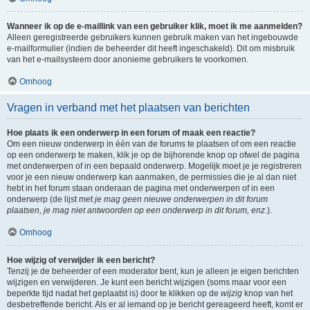
Wanneer ik op de e-maillink van een gebruiker klik, moet ik me aanmelden?
Alleen geregistreerde gebruikers kunnen gebruik maken van het ingebouwde
e-mailformulier (indien de beheerder dit heeft ingeschakeld). Dit om misbruik
van het e-mailsysteem door anonieme gebruikers te voorkomen.
Omhoog
Vragen in verband met het plaatsen van berichten
Hoe plaats ik een onderwerp in een forum of maak een reactie?
Om een nieuw onderwerp in één van de forums te plaatsen of om een reactie
op een onderwerp te maken, klik je op de bijhorende knop op ofwel de pagina
met onderwerpen of in een bepaald onderwerp. Mogelijk moet je je registreren
voor je een nieuw onderwerp kan aanmaken, de permissies die je al dan niet
hebt in het forum staan onderaan de pagina met onderwerpen of in een
onderwerp (de lijst met
je mag geen nieuwe onderwerpen in dit forum
plaatsen, je mag niet antwoorden op een onderwerp in dit forum, enz.
).
Omhoog
Hoe wijzig of verwijder ik een bericht?
Tenzij je de beheerder of een moderator bent, kun je alleen je eigen berichten
wijzigen en verwijderen. Je kunt een bericht wijzigen (soms maar voor een
beperkte tijd nadat het geplaatst is) door te klikken op de
wijzig
knop van het
desbetreffende bericht. Als er al iemand op je bericht gereageerd heeft, komt er