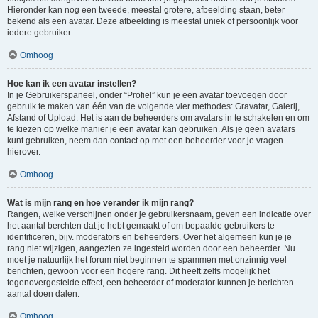
Hieronder kan nog een tweede, meestal grotere, afbeelding staan, beter
bekend als een avatar. Deze afbeelding is meestal uniek of persoonlijk voor
iedere gebruiker.
Omhoog
Hoe kan ik een avatar instellen?
In je Gebruikerspaneel, onder “Profiel” kun je een avatar toevoegen door
gebruik te maken van één van de volgende vier methodes: Gravatar, Galerij,
Afstand of Upload. Het is aan de beheerders om avatars in te schakelen en om
te kiezen op welke manier je een avatar kan gebruiken. Als je geen avatars
kunt gebruiken, neem dan contact op met een beheerder voor je vragen
hierover.
Omhoog
Wat is mijn rang en hoe verander ik mijn rang?
Rangen, welke verschijnen onder je gebruikersnaam, geven een indicatie over
het aantal berchten dat je hebt gemaakt of om bepaalde gebruikers te
identificeren, bijv. moderators en beheerders. Over het algemeen kun je je
rang niet wijzigen, aangezien ze ingesteld worden door een beheerder. Nu
moet je natuurlijk het forum niet beginnen te spammen met onzinnig veel
berichten, gewoon voor een hogere rang. Dit heeft zelfs mogelijk het
tegenovergestelde effect, een beheerder of moderator kunnen je berichten
aantal doen dalen.
Omhoog