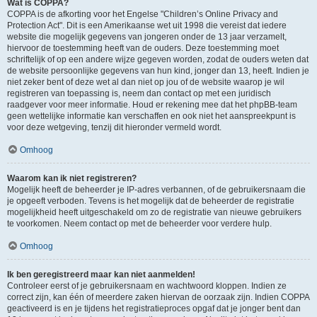
Wat is COPPA?
COPPA is de afkorting voor het Engelse "Children’s Online Privacy and
Protection Act". Dit is een Amerikaanse wet uit 1998 die vereist dat iedere
website die mogelijk gegevens van jongeren onder de 13 jaar verzamelt,
hiervoor de toestemming heeft van de ouders. Deze toestemming moet
schriftelijk of op een andere wijze gegeven worden, zodat de ouders weten dat
de website persoonlijke gegevens van hun kind, jonger dan 13, heeft. Indien je
niet zeker bent of deze wet al dan niet op jou of de website waarop je wil
registreren van toepassing is, neem dan contact op met een juridisch
raadgever voor meer informatie. Houd er rekening mee dat het phpBB-team
geen wettelijke informatie kan verschaffen en ook niet het aanspreekpunt is
voor deze wetgeving, tenzij dit hieronder vermeld wordt.
Omhoog
Waarom kan ik niet registreren?
Mogelijk heeft de beheerder je IP-adres verbannen, of de gebruikersnaam die
je opgeeft verboden. Tevens is het mogelijk dat de beheerder de registratie
mogelijkheid heeft uitgeschakeld om zo de registratie van nieuwe gebruikers
te voorkomen. Neem contact op met de beheerder voor verdere hulp.
Omhoog
Ik ben geregistreerd maar kan niet aanmelden!
Controleer eerst of je gebruikersnaam en wachtwoord kloppen. Indien ze
correct zijn, kan één of meerdere zaken hiervan de oorzaak zijn. Indien COPPA
geactiveerd is en je tijdens het registratieproces opgaf dat je jonger bent dan