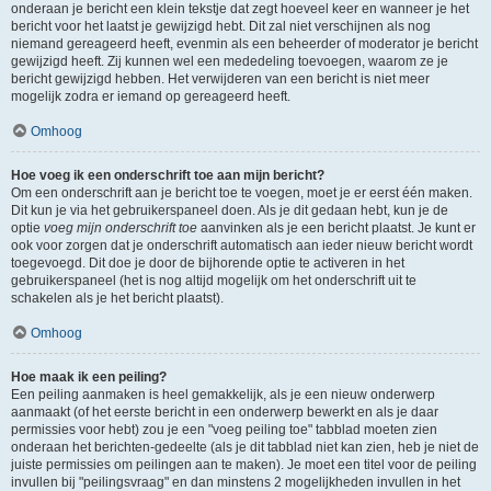
onderaan je bericht een klein tekstje dat zegt hoeveel keer en wanneer je het
bericht voor het laatst je gewijzigd hebt. Dit zal niet verschijnen als nog
niemand gereageerd heeft, evenmin als een beheerder of moderator je bericht
gewijzigd heeft. Zij kunnen wel een mededeling toevoegen, waarom ze je
bericht gewijzigd hebben. Het verwijderen van een bericht is niet meer
mogelijk zodra er iemand op gereageerd heeft.
Omhoog
Hoe voeg ik een onderschrift toe aan mijn bericht?
Om een onderschrift aan je bericht toe te voegen, moet je er eerst één maken.
Dit kun je via het gebruikerspaneel doen. Als je dit gedaan hebt, kun je de
optie
voeg mijn onderschrift toe
aanvinken als je een bericht plaatst. Je kunt er
ook voor zorgen dat je onderschrift automatisch aan ieder nieuw bericht wordt
toegevoegd. Dit doe je door de bijhorende optie te activeren in het
gebruikerspaneel (het is nog altijd mogelijk om het onderschrift uit te
schakelen als je het bericht plaatst).
Omhoog
Hoe maak ik een peiling?
Een peiling aanmaken is heel gemakkelijk, als je een nieuw onderwerp
aanmaakt (of het eerste bericht in een onderwerp bewerkt en als je daar
permissies voor hebt) zou je een "voeg peiling toe" tabblad moeten zien
onderaan het berichten-gedeelte (als je dit tabblad niet kan zien, heb je niet de
juiste permissies om peilingen aan te maken). Je moet een titel voor de peiling
invullen bij "peilingsvraag" en dan minstens 2 mogelijkheden invullen in het