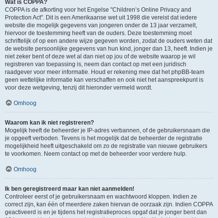
Wat is COPPA?
COPPA is de afkorting voor het Engelse "Children’s Online Privacy and
Protection Act". Dit is een Amerikaanse wet uit 1998 die vereist dat iedere
website die mogelijk gegevens van jongeren onder de 13 jaar verzamelt,
hiervoor de toestemming heeft van de ouders. Deze toestemming moet
schriftelijk of op een andere wijze gegeven worden, zodat de ouders weten dat
de website persoonlijke gegevens van hun kind, jonger dan 13, heeft. Indien je
niet zeker bent of deze wet al dan niet op jou of de website waarop je wil
registreren van toepassing is, neem dan contact op met een juridisch
raadgever voor meer informatie. Houd er rekening mee dat het phpBB-team
geen wettelijke informatie kan verschaffen en ook niet het aanspreekpunt is
voor deze wetgeving, tenzij dit hieronder vermeld wordt.
Omhoog
Waarom kan ik niet registreren?
Mogelijk heeft de beheerder je IP-adres verbannen, of de gebruikersnaam die
je opgeeft verboden. Tevens is het mogelijk dat de beheerder de registratie
mogelijkheid heeft uitgeschakeld om zo de registratie van nieuwe gebruikers
te voorkomen. Neem contact op met de beheerder voor verdere hulp.
Omhoog
Ik ben geregistreerd maar kan niet aanmelden!
Controleer eerst of je gebruikersnaam en wachtwoord kloppen. Indien ze
correct zijn, kan één of meerdere zaken hiervan de oorzaak zijn. Indien COPPA
geactiveerd is en je tijdens het registratieproces opgaf dat je jonger bent dan