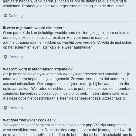
geplaatst hebben, verwijderen. Dit doen ze om de database qua omvang te
verkleinen. Probeer je opnieuw te registreren en meng je in de discussies.
Omhoog
Ik weet mijn wachtwoord niet meer!
Geen paniek! Je kan je huidige wachtwoord niet terug krijgen, maar er is wel
een mogelijkheid om deze te resetten. Hiervoor moet je naar de
aanmeldpagina gaan en klikken op
wachtwoord vergeten?
. Volg de instructies
op het scherm en even later kan je je weer aanmelden.
Omhoog
Waarom word ik automatisch afgemeld?
Als je de optie
meld mij automatisch aan bij ieder bezoek
niet aanvinkt, blijf je
maar voor een bepaalde tijd aangemeld. Zo wordt vermeden dat anderen je
account misbruiken. Om aangemeld te blijven, moet je bij het aanmelden die
optie aanvinken. We raden dit echter af als je gebruik maakt van een openbare
computer, bijvoorbeeld op school, in de bibliotheek, in een internetcafé, enz.
Als deze optie niet beschikbaar is, heeft de beheerder deze uitgeschakeld.
Omhoog
Wat doet "verwijder cookies"?
"Verwijder cookies" zorgt dat alle cookies die door phpBB3 zijn aangemaakt,
weer verwijderd worden. Deze cookies zorgen ervoor dat je aangemeld wordt
en geven ook de mogelijkheid, indien de beheerder dit heeft inschakeld, om te