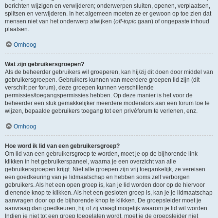
berichten wijzigen en verwijderen; onderwerpen sluiten, openen, verplaatsen,
splitsen en verwijderen. In het algemeen moeten ze er gewoon op toe zien dat
mensen niet van het onderwerp afwijken (
off-topic
gaan) of ongepaste inhoud
plaatsen.
Omhoog
Wat zijn gebruikersgroepen?
Als de beheerder gebruikers wil groeperen, kan hij/zij dit doen door middel van
gebruikersgroepen. Gebruikers kunnen van meerdere groepen lid zijn (dit
verschilt per forum), deze groepen kunnen verschillende
permissies/toegangspermissies hebben. Op deze manier is het voor de
beheerder een stuk gemakkelijker meerdere moderators aan een forum toe te
wijzen, bepaalde gebruikers toegang tot een privéforum te verlenen, enz.
Omhoog
Hoe word ik lid van een gebruikersgroep?
Om lid van een gebruikersgroep te worden, moet je op de bijhorende link
klikken in het gebruikerspaneel, waarna je een overzicht van alle
gebruikersgroepen krijgt. Niet alle groepen zijn vrij toegankelijk, ze vereisen
een goedkeuring van je lidmaatschap en hebben soms zelf verborgen
gebruikers. Als het een open groep is, kan je lid worden door op de hiervoor
dienende knop te klikken. Als het een gesloten groep is, kan je je lidmaatschap
aanvragen door op de bijhorende knop te klikken. De groepsleider moet je
aanvraag dan goedkeuren, hij of zij vraagt mogelijk waarom je lid wil worden.
Indien je niet tot een groep toegelaten wordt, moet je de groepsleider niet