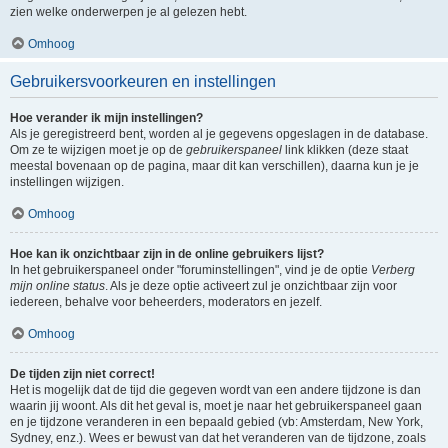
zien welke onderwerpen je al gelezen hebt.
Omhoog
Gebruikersvoorkeuren en instellingen
Hoe verander ik mijn instellingen?
Als je geregistreerd bent, worden al je gegevens opgeslagen in de database.
Om ze te wijzigen moet je op de
gebruikerspaneel
link klikken (deze staat
meestal bovenaan op de pagina, maar dit kan verschillen), daarna kun je je
instellingen wijzigen.
Omhoog
Hoe kan ik onzichtbaar zijn in de online gebruikers lijst?
In het gebruikerspaneel onder "foruminstellingen", vind je de optie
Verberg
mijn online status
. Als je deze optie activeert zul je onzichtbaar zijn voor
iedereen, behalve voor beheerders, moderators en jezelf.
Omhoog
De tijden zijn niet correct!
Het is mogelijk dat de tijd die gegeven wordt van een andere tijdzone is dan
waarin jij woont. Als dit het geval is, moet je naar het gebruikerspaneel gaan
en je tijdzone veranderen in een bepaald gebied (vb: Amsterdam, New York,
Sydney, enz.). Wees er bewust van dat het veranderen van de tijdzone, zoals