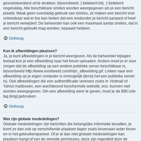
gevoelstoestand uit te drukken, bijvoorbeeld :) betekent blij, :( betekent
ongelukkig. Alle beschikbare smilies worden weergegeven als je een bericht
plaatst. Maak geen overdadig gebruik van smilies, ze maken een bericht snel
onleesbaar wat er toe kan leiden dat een moderator je bericht aanpast of heel
je bericht verwijdert. De beheerder kan ook een maximaal aantal smilies, dat in
een bericht gebruikt mag worden, bepaald hebben.
Omhoog
Kan ik afbeeldingen plaatsen?
Ja, je kunt afbeeldingen in je bericht weergeven. Als de beheerder bijlagen
toelaat kun je een afbeelding naar het forum uploaden. Anders moet je er voor
zorgen dat de afbeelding op een andere publieke server beschikbaar is,
bijvoorbeeld http://www.voorbeeld.com/mijn_afbeelding.gif. Linken naar een
afbeelding op je eigen computer is onmogelijk (tenzij het een publieke server
is). Ook afbeeldingen die een authentificatie vereisen zoals in: Hotmail of
Yahoo mailboxen, een wachtwoord beschermde website, enz. kunnen niet
worden weergegeven. Om een afbeelding weer te geven, moet je de BBCode
tag [img] gebruiken.
Omhoog
Wat zijn globale mededelingen?
Globale mededelingen zijn berichten die belangrijke informatie bevatten, je
komt ze dan ook op verschillende plaatsen tegen zoals bovenaan ieder forum
en in het gebruikerspaneel. Of je al dan niet globale mededelingen kan
plaatsen hangt af van de vereiste permissies, deze zijn ingesteld door de