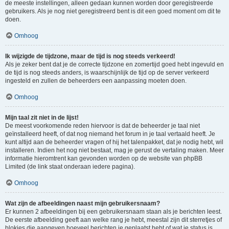
de meeste instellingen, alleen gedaan kunnen worden door geregistreerde
gebruikers. Als je nog niet geregistreerd bent is dit een goed moment om dit te
doen.
Omhoog
Ik wijzigde de tijdzone, maar de tijd is nog steeds verkeerd!
Als je zeker bent dat je de correcte tijdzone en zomertijd goed hebt ingevuld en
de tijd is nog steeds anders, is waarschijnlijk de tijd op de server verkeerd
ingesteld en zullen de beheerders een aanpassing moeten doen.
Omhoog
Mijn taal zit niet in de lijst!
De meest voorkomende reden hiervoor is dat de beheerder je taal niet
geïnstalleerd heeft, of dat nog niemand het forum in je taal vertaald heeft. Je
kunt altijd aan de beheerder vragen of hij het talenpakket, dat je nodig hebt, wil
installeren. Indien het nog niet bestaat, mag je gerust de vertaling maken. Meer
informatie hieromtrent kan gevonden worden op de website van phpBB
Limited (de link staat onderaan iedere pagina).
Omhoog
Wat zijn de afbeeldingen naast mijn gebruikersnaam?
Er kunnen 2 afbeeldingen bij een gebruikersnaam staan als je berichten leest.
De eerste afbeelding geeft aan welke rang je hebt, meestal zijn dit sterretjes of
blokjes die aangeven hoeveel berichten je geplaatst hebt of wat je status is.