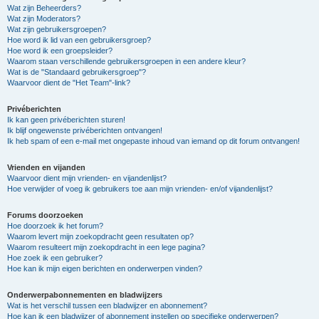
Wat zijn Beheerders?
Wat zijn Moderators?
Wat zijn gebruikersgroepen?
Hoe word ik lid van een gebruikersgroep?
Hoe word ik een groepsleider?
Waarom staan verschillende gebruikersgroepen in een andere kleur?
Wat is de "Standaard gebruikersgroep"?
Waarvoor dient de "Het Team"-link?
Privéberichten
Ik kan geen privéberichten sturen!
Ik blijf ongewenste privéberichten ontvangen!
Ik heb spam of een e-mail met ongepaste inhoud van iemand op dit forum ontvangen!
Vrienden en vijanden
Waarvoor dient mijn vrienden- en vijandenlijst?
Hoe verwijder of voeg ik gebruikers toe aan mijn vrienden- en/of vijandenlijst?
Forums doorzoeken
Hoe doorzoek ik het forum?
Waarom levert mijn zoekopdracht geen resultaten op?
Waarom resulteert mijn zoekopdracht in een lege pagina?
Hoe zoek ik een gebruiker?
Hoe kan ik mijn eigen berichten en onderwerpen vinden?
Onderwerpabonnementen en bladwijzers
Wat is het verschil tussen een bladwijzer en abonnement?
Hoe kan ik een bladwijzer of abonnement instellen op specifieke onderwerpen?