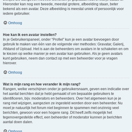
Hieronder kan nog een tweede, meestal grotere, afbeelding staan, beter
bekend als een avatar. Deze afbeelding is meestal uniek of persoonlijk voor
iedere gebruiker.
Omhoog
Hoe kan ik een avatar instellen?
In je Gebruikerspaneel, onder “Profiel” kun je een avatar toevoegen door
gebruik te maken van één van de volgende vier methodes: Gravatar, Galerij,
Afstand of Upload. Het is aan de beheerders om avatars in te schakelen en om
te kiezen op welke manier je een avatar kan gebruiken. Als je geen avatars
kunt gebruiken, neem dan contact op met een beheerder voor je vragen
hierover.
Omhoog
Wat is mijn rang en hoe verander ik mijn rang?
Rangen, welke verschijnen onder je gebruikersnaam, geven een indicatie over
het aantal berchten dat je hebt gemaakt of om bepaalde gebruikers te
identificeren, bijv. moderators en beheerders. Over het algemeen kun je je
rang niet wijzigen, aangezien ze ingesteld worden door een beheerder. Nu
moet je natuurlijk het forum niet beginnen te spammen met onzinnig veel
berichten, gewoon voor een hogere rang. Dit heeft zelfs mogelijk het
tegenovergestelde effect, een beheerder of moderator kunnen je berichten
aantal doen dalen.
Omhoog