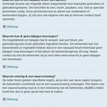
Waarom kan ik een bepaald forum niet openen?
Sommige forums zijn mogelijk alleen toegankelijk voor bepaalde gebruikers of
gebruikersgroepen. Om berichten te zien, lezen, plaatsen, enz. heb je speciale
permissies nodig. Deze permissies kun je alleen van moderators of
beheerders krijgen, zij zijn dus ook degene met wie je hierover contact moet
opnemen.
Omhoog
Waarom kan ik geen bijlagen toevoegen?
De mogelijkheid om bijlagen toe te voegen, kan per forum, per
gebruikersgroep of per gebruiker ingesteld worden. De beheerder kan het
bijvoorbeeld zo ingesteld hebben dat je in een bepaald forum helemaal geen
bijlagen mag toevoegen of dat alleen de beheerdersgroep dit mag. Neem
contact op met de beheerder als je niet zeker weet waarom je geen bijlagen
kan toevoegen.
Omhoog
Waarom ontving ik een waarschuwing?
Op ieder forum gelden specifieke regels, als je één van deze regels (volgens
de beheerder) overtreedt, kun je een waarschuwing ontvangen. Het sturen van
een waarschuwing naar je is een beslissing van de beheerder, phpBB Limited
heeft hier dus in geen geval iets mee te maken.
Omhoog