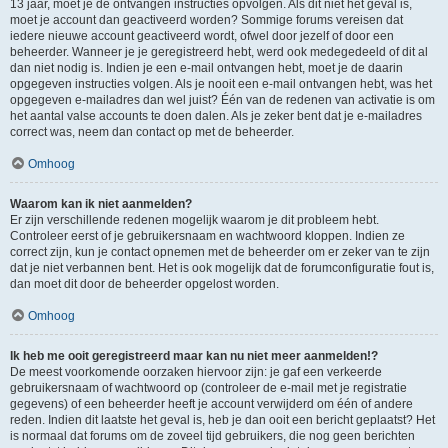
13 jaar, moet je de ontvangen instructies opvolgen. Als dit niet het geval is,
moet je account dan geactiveerd worden? Sommige forums vereisen dat
iedere nieuwe account geactiveerd wordt, ofwel door jezelf of door een
beheerder. Wanneer je je geregistreerd hebt, werd ook medegedeeld of dit al
dan niet nodig is. Indien je een e-mail ontvangen hebt, moet je de daarin
opgegeven instructies volgen. Als je nooit een e-mail ontvangen hebt, was het
opgegeven e-mailadres dan wel juist? Één van de redenen van activatie is om
het aantal valse accounts te doen dalen. Als je zeker bent dat je e-mailadres
correct was, neem dan contact op met de beheerder.
Omhoog
Waarom kan ik niet aanmelden?
Er zijn verschillende redenen mogelijk waarom je dit probleem hebt.
Controleer eerst of je gebruikersnaam en wachtwoord kloppen. Indien ze
correct zijn, kun je contact opnemen met de beheerder om er zeker van te zijn
dat je niet verbannen bent. Het is ook mogelijk dat de forumconfiguratie fout is,
dan moet dit door de beheerder opgelost worden.
Omhoog
Ik heb me ooit geregistreerd maar kan nu niet meer aanmelden!?
De meest voorkomende oorzaken hiervoor zijn: je gaf een verkeerde
gebruikersnaam of wachtwoord op (controleer de e-mail met je registratie
gegevens) of een beheerder heeft je account verwijderd om één of andere
reden. Indien dit laatste het geval is, heb je dan ooit een bericht geplaatst? Het
is normaal dat forums om de zoveel tijd gebruikers, die nog geen berichten