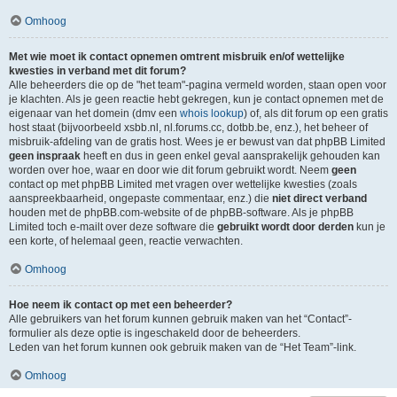
Omhoog
Met wie moet ik contact opnemen omtrent misbruik en/of wettelijke
kwesties in verband met dit forum?
Alle beheerders die op de "het team"-pagina vermeld worden, staan open voor
je klachten. Als je geen reactie hebt gekregen, kun je contact opnemen met de
eigenaar van het domein (dmv een
whois lookup
) of, als dit forum op een gratis
host staat (bijvoorbeeld xsbb.nl, nl.forums.cc, dotbb.be, enz.), het beheer of
misbruik-afdeling van de gratis host. Wees je er bewust van dat phpBB Limited
geen inspraak
heeft en dus in geen enkel geval aansprakelijk gehouden kan
worden over hoe, waar en door wie dit forum gebruikt wordt. Neem
geen
contact op met phpBB Limited met vragen over wettelijke kwesties (zoals
aanspreekbaarheid, ongepaste commentaar, enz.) die
niet direct verband
houden met de phpBB.com-website of de phpBB-software. Als je phpBB
Limited toch e-mailt over deze software die
gebruikt wordt door derden
kun je
een korte, of helemaal geen, reactie verwachten.
Omhoog
Hoe neem ik contact op met een beheerder?
Alle gebruikers van het forum kunnen gebruik maken van het “Contact”-
formulier als deze optie is ingeschakeld door de beheerders.
Leden van het forum kunnen ook gebruik maken van de “Het Team”-link.
Omhoog