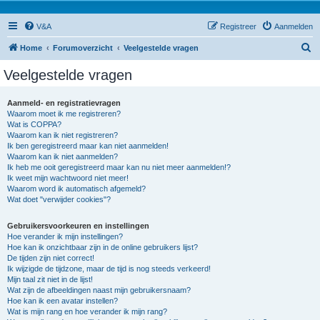
V&A
Registreer
Aanmelden
Z
Home
Forumoverzicht
Veelgestelde vragen
o
Veelgestelde vragen
e
k
Aanmeld- en registratievragen
Waarom moet ik me registreren?
Wat is COPPA?
Waarom kan ik niet registreren?
Ik ben geregistreerd maar kan niet aanmelden!
Waarom kan ik niet aanmelden?
Ik heb me ooit geregistreerd maar kan nu niet meer aanmelden!?
Ik weet mijn wachtwoord niet meer!
Waarom word ik automatisch afgemeld?
Wat doet "verwijder cookies"?
Gebruikersvoorkeuren en instellingen
Hoe verander ik mijn instellingen?
Hoe kan ik onzichtbaar zijn in de online gebruikers lijst?
De tijden zijn niet correct!
Ik wijzigde de tijdzone, maar de tijd is nog steeds verkeerd!
Mijn taal zit niet in de lijst!
Wat zijn de afbeeldingen naast mijn gebruikersnaam?
Hoe kan ik een avatar instellen?
Wat is mijn rang en hoe verander ik mijn rang?