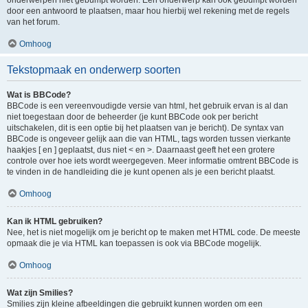
onderwerpen niet gebumpt worden. Een onderwerp kan ook gebumpt worden
door een antwoord te plaatsen, maar hou hierbij wel rekening met de regels
van het forum.
Omhoog
Tekstopmaak en onderwerp soorten
Wat is BBCode?
BBCode is een vereenvoudigde versie van html, het gebruik ervan is al dan
niet toegestaan door de beheerder (je kunt BBCode ook per bericht
uitschakelen, dit is een optie bij het plaatsen van je bericht). De syntax van
BBCode is ongeveer gelijk aan die van HTML, tags worden tussen vierkante
haakjes [ en ] geplaatst, dus niet < en >. Daarnaast geeft het een grotere
controle over hoe iets wordt weergegeven. Meer informatie omtrent BBCode is
te vinden in de handleiding die je kunt openen als je een bericht plaatst.
Omhoog
Kan ik HTML gebruiken?
Nee, het is niet mogelijk om je bericht op te maken met HTML code. De meeste
opmaak die je via HTML kan toepassen is ook via BBCode mogelijk.
Omhoog
Wat zijn Smilies?
Smilies zijn kleine afbeeldingen die gebruikt kunnen worden om een