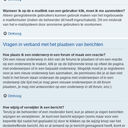
Wanneer ik op de e-maillink van een gebruiker klik, moet ik me aanmelden?
Alleen geregistreerde gebruikers kunnen gebruik maken van het ingebouwde
e-mailformulier (indien de beheerder dit heeft ingeschakeld). Dit om misbruik
van het e-mailsysteem door anonieme gebruikers te voorkomen.
Omhoog
Vragen in verband met het plaatsen van berichten
Hoe plaats ik een onderwerp in een forum of maak een reactie?
Om een nieuw onderwerp in één van de forums te plaatsen of om een reactie
op een onderwerp te maken, klik je op de bijhorende knop op ofwel de pagina
met onderwerpen of in een bepaald onderwerp. Mogelijk moet je je registreren
voor je een nieuw onderwerp kan aanmaken, de permissies die je al dan niet
hebt in het forum staan onderaan de pagina met onderwerpen of in een
onderwerp (de lijst met
je mag geen nieuwe onderwerpen in dit forum
plaatsen, je mag niet antwoorden op een onderwerp in dit forum, enz.
).
Omhoog
Hoe wijzig of verwijder ik een bericht?
Tenzij je de beheerder of een moderator bent, kun je alleen je eigen berichten
wijzigen en verwijderen. Je kunt een bericht wijzigen (soms maar voor een
beperkte tijd nadat het geplaatst is) door te klikken op de
wijzig
knop van het
desbetreffende bericht. Als er al iemand op je bericht gereageerd heeft, komt er