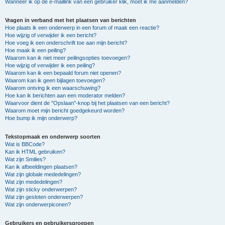
Wanneer ik op de e-maillink van een gebruiker klik, moet ik me aanmelden?
Vragen in verband met het plaatsen van berichten
Hoe plaats ik een onderwerp in een forum of maak een reactie?
Hoe wijzig of verwijder ik een bericht?
Hoe voeg ik een onderschrift toe aan mijn bericht?
Hoe maak ik een peiling?
Waarom kan ik niet meer peilingsopties toevoegen?
Hoe wijzig of verwijder ik een peiling?
Waarom kan ik een bepaald forum niet openen?
Waarom kan ik geen bijlagen toevoegen?
Waarom ontving ik een waarschuwing?
Hoe kan ik berichten aan een moderator melden?
Waarvoor dient de "Opslaan"-knop bij het plaatsen van een bericht?
Waarom moet mijn bericht goedgekeurd worden?
Hoe bump ik mijn onderwerp?
Tekstopmaak en onderwerp soorten
Wat is BBCode?
Kan ik HTML gebruiken?
Wat zijn Smilies?
Kan ik afbeeldingen plaatsen?
Wat zijn globale mededelingen?
Wat zijn mededelingen?
Wat zijn sticky onderwerpen?
Wat zijn gesloten onderwerpen?
Wat zijn onderwerpiconen?
Gebruikers en gebruikersgroepen