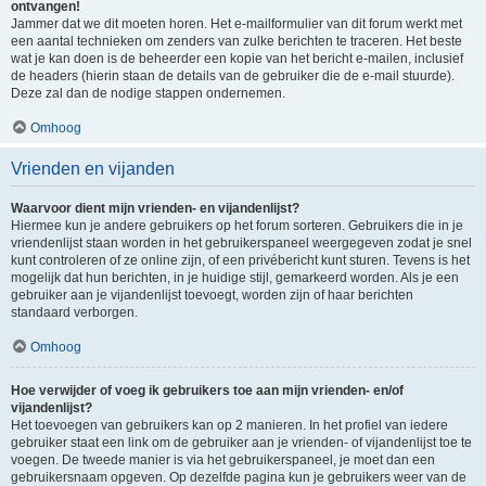
ontvangen!
Jammer dat we dit moeten horen. Het e-mailformulier van dit forum werkt met
een aantal technieken om zenders van zulke berichten te traceren. Het beste
wat je kan doen is de beheerder een kopie van het bericht e-mailen, inclusief
de headers (hierin staan de details van de gebruiker die de e-mail stuurde).
Deze zal dan de nodige stappen ondernemen.
Omhoog
Vrienden en vijanden
Waarvoor dient mijn vrienden- en vijandenlijst?
Hiermee kun je andere gebruikers op het forum sorteren. Gebruikers die in je
vriendenlijst staan worden in het gebruikerspaneel weergegeven zodat je snel
kunt controleren of ze online zijn, of een privébericht kunt sturen. Tevens is het
mogelijk dat hun berichten, in je huidige stijl, gemarkeerd worden. Als je een
gebruiker aan je vijandenlijst toevoegt, worden zijn of haar berichten
standaard verborgen.
Omhoog
Hoe verwijder of voeg ik gebruikers toe aan mijn vrienden- en/of
vijandenlijst?
Het toevoegen van gebruikers kan op 2 manieren. In het profiel van iedere
gebruiker staat een link om de gebruiker aan je vrienden- of vijandenlijst toe te
voegen. De tweede manier is via het gebruikerspaneel, je moet dan een
gebruikersnaam opgeven. Op dezelfde pagina kun je gebruikers weer van de