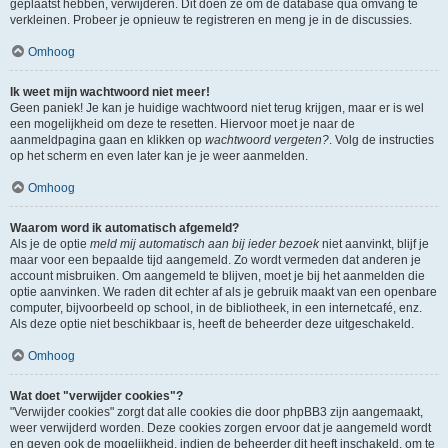
geplaatst hebben, verwijderen. Dit doen ze om de database qua omvang te
verkleinen. Probeer je opnieuw te registreren en meng je in de discussies.
Omhoog
Ik weet mijn wachtwoord niet meer!
Geen paniek! Je kan je huidige wachtwoord niet terug krijgen, maar er is wel
een mogelijkheid om deze te resetten. Hiervoor moet je naar de
aanmeldpagina gaan en klikken op
wachtwoord vergeten?
. Volg de instructies
op het scherm en even later kan je je weer aanmelden.
Omhoog
Waarom word ik automatisch afgemeld?
Als je de optie
meld mij automatisch aan bij ieder bezoek
niet aanvinkt, blijf je
maar voor een bepaalde tijd aangemeld. Zo wordt vermeden dat anderen je
account misbruiken. Om aangemeld te blijven, moet je bij het aanmelden die
optie aanvinken. We raden dit echter af als je gebruik maakt van een openbare
computer, bijvoorbeeld op school, in de bibliotheek, in een internetcafé, enz.
Als deze optie niet beschikbaar is, heeft de beheerder deze uitgeschakeld.
Omhoog
Wat doet "verwijder cookies"?
"Verwijder cookies" zorgt dat alle cookies die door phpBB3 zijn aangemaakt,
weer verwijderd worden. Deze cookies zorgen ervoor dat je aangemeld wordt
en geven ook de mogelijkheid, indien de beheerder dit heeft inschakeld, om te