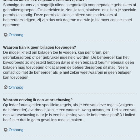
Waarom kan ik een bepaald forum niet openen?
Sommige forums zijn mogelijk alleen toegankelijk voor bepaalde gebruikers of
gebruikersgroepen. Om berichten te zien, lezen, plaatsen, enz. heb je speciale
permissies nodig. Deze permissies kun je alleen van moderators of
beheerders krijgen, zij zijn dus ook degene met wie je hierover contact moet
opnemen.
Omhoog
Waarom kan ik geen bijlagen toevoegen?
De mogelijkheid om bijlagen toe te voegen, kan per forum, per
gebruikersgroep of per gebruiker ingesteld worden. De beheerder kan het
bijvoorbeeld zo ingesteld hebben dat je in een bepaald forum helemaal geen
bijlagen mag toevoegen of dat alleen de beheerdersgroep dit mag. Neem
contact op met de beheerder als je niet zeker weet waarom je geen bijlagen
kan toevoegen.
Omhoog
Waarom ontving ik een waarschuwing?
Op ieder forum gelden specifieke regels, als je één van deze regels (volgens
de beheerder) overtreedt, kun je een waarschuwing ontvangen. Het sturen van
een waarschuwing naar je is een beslissing van de beheerder, phpBB Limited
heeft hier dus in geen geval iets mee te maken.
Omhoog