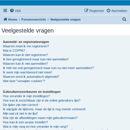
V&A
Registreer
Aanmelden
Z
Home
Forumoverzicht
Veelgestelde vragen
o
Veelgestelde vragen
e
k
Aanmeld- en registratievragen
Waarom moet ik me registreren?
Wat is COPPA?
Waarom kan ik niet registreren?
Ik ben geregistreerd maar kan niet aanmelden!
Waarom kan ik niet aanmelden?
Ik heb me ooit geregistreerd maar kan nu niet meer aanmelden!?
Ik weet mijn wachtwoord niet meer!
Waarom word ik automatisch afgemeld?
Wat doet "verwijder cookies"?
Gebruikersvoorkeuren en instellingen
Hoe verander ik mijn instellingen?
Hoe kan ik onzichtbaar zijn in de online gebruikers lijst?
De tijden zijn niet correct!
Ik wijzigde de tijdzone, maar de tijd is nog steeds verkeerd!
Mijn taal zit niet in de lijst!
Wat zijn de afbeeldingen naast mijn gebruikersnaam?
Hoe kan ik een avatar instellen?
Wat is mijn rang en hoe verander ik mijn rang?