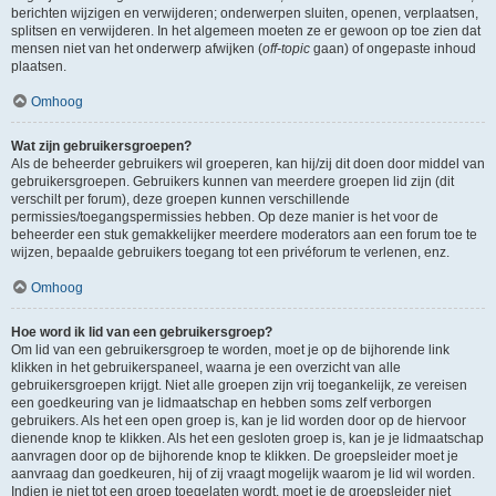
berichten wijzigen en verwijderen; onderwerpen sluiten, openen, verplaatsen,
splitsen en verwijderen. In het algemeen moeten ze er gewoon op toe zien dat
mensen niet van het onderwerp afwijken (
off-topic
gaan) of ongepaste inhoud
plaatsen.
Omhoog
Wat zijn gebruikersgroepen?
Als de beheerder gebruikers wil groeperen, kan hij/zij dit doen door middel van
gebruikersgroepen. Gebruikers kunnen van meerdere groepen lid zijn (dit
verschilt per forum), deze groepen kunnen verschillende
permissies/toegangspermissies hebben. Op deze manier is het voor de
beheerder een stuk gemakkelijker meerdere moderators aan een forum toe te
wijzen, bepaalde gebruikers toegang tot een privéforum te verlenen, enz.
Omhoog
Hoe word ik lid van een gebruikersgroep?
Om lid van een gebruikersgroep te worden, moet je op de bijhorende link
klikken in het gebruikerspaneel, waarna je een overzicht van alle
gebruikersgroepen krijgt. Niet alle groepen zijn vrij toegankelijk, ze vereisen
een goedkeuring van je lidmaatschap en hebben soms zelf verborgen
gebruikers. Als het een open groep is, kan je lid worden door op de hiervoor
dienende knop te klikken. Als het een gesloten groep is, kan je je lidmaatschap
aanvragen door op de bijhorende knop te klikken. De groepsleider moet je
aanvraag dan goedkeuren, hij of zij vraagt mogelijk waarom je lid wil worden.
Indien je niet tot een groep toegelaten wordt, moet je de groepsleider niet