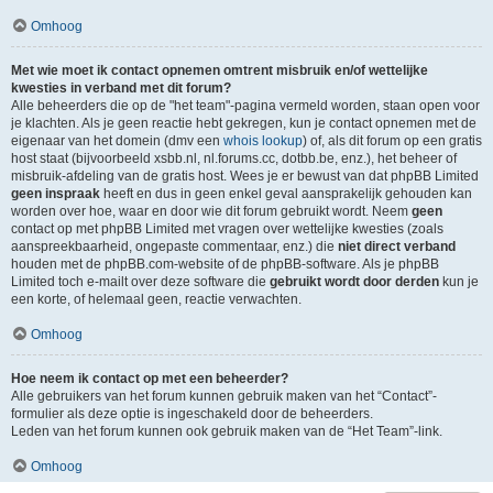
Omhoog
Met wie moet ik contact opnemen omtrent misbruik en/of wettelijke
kwesties in verband met dit forum?
Alle beheerders die op de "het team"-pagina vermeld worden, staan open voor
je klachten. Als je geen reactie hebt gekregen, kun je contact opnemen met de
eigenaar van het domein (dmv een
whois lookup
) of, als dit forum op een gratis
host staat (bijvoorbeeld xsbb.nl, nl.forums.cc, dotbb.be, enz.), het beheer of
misbruik-afdeling van de gratis host. Wees je er bewust van dat phpBB Limited
geen inspraak
heeft en dus in geen enkel geval aansprakelijk gehouden kan
worden over hoe, waar en door wie dit forum gebruikt wordt. Neem
geen
contact op met phpBB Limited met vragen over wettelijke kwesties (zoals
aanspreekbaarheid, ongepaste commentaar, enz.) die
niet direct verband
houden met de phpBB.com-website of de phpBB-software. Als je phpBB
Limited toch e-mailt over deze software die
gebruikt wordt door derden
kun je
een korte, of helemaal geen, reactie verwachten.
Omhoog
Hoe neem ik contact op met een beheerder?
Alle gebruikers van het forum kunnen gebruik maken van het “Contact”-
formulier als deze optie is ingeschakeld door de beheerders.
Leden van het forum kunnen ook gebruik maken van de “Het Team”-link.
Omhoog