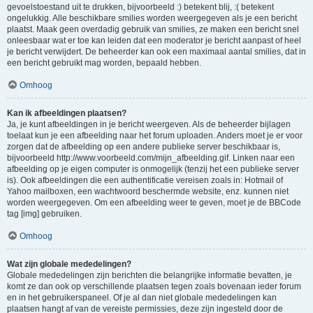
gevoelstoestand uit te drukken, bijvoorbeeld :) betekent blij, :( betekent
ongelukkig. Alle beschikbare smilies worden weergegeven als je een bericht
plaatst. Maak geen overdadig gebruik van smilies, ze maken een bericht snel
onleesbaar wat er toe kan leiden dat een moderator je bericht aanpast of heel
je bericht verwijdert. De beheerder kan ook een maximaal aantal smilies, dat in
een bericht gebruikt mag worden, bepaald hebben.
Omhoog
Kan ik afbeeldingen plaatsen?
Ja, je kunt afbeeldingen in je bericht weergeven. Als de beheerder bijlagen
toelaat kun je een afbeelding naar het forum uploaden. Anders moet je er voor
zorgen dat de afbeelding op een andere publieke server beschikbaar is,
bijvoorbeeld http://www.voorbeeld.com/mijn_afbeelding.gif. Linken naar een
afbeelding op je eigen computer is onmogelijk (tenzij het een publieke server
is). Ook afbeeldingen die een authentificatie vereisen zoals in: Hotmail of
Yahoo mailboxen, een wachtwoord beschermde website, enz. kunnen niet
worden weergegeven. Om een afbeelding weer te geven, moet je de BBCode
tag [img] gebruiken.
Omhoog
Wat zijn globale mededelingen?
Globale mededelingen zijn berichten die belangrijke informatie bevatten, je
komt ze dan ook op verschillende plaatsen tegen zoals bovenaan ieder forum
en in het gebruikerspaneel. Of je al dan niet globale mededelingen kan
plaatsen hangt af van de vereiste permissies, deze zijn ingesteld door de