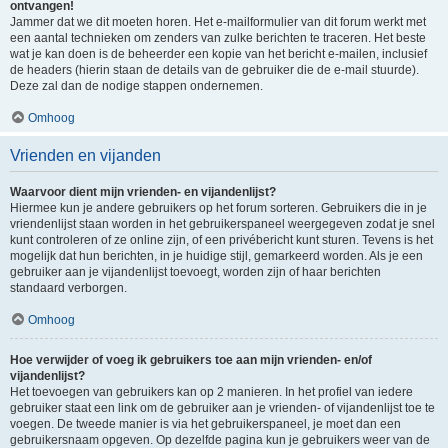
ontvangen!
Jammer dat we dit moeten horen. Het e-mailformulier van dit forum werkt met
een aantal technieken om zenders van zulke berichten te traceren. Het beste
wat je kan doen is de beheerder een kopie van het bericht e-mailen, inclusief
de headers (hierin staan de details van de gebruiker die de e-mail stuurde).
Deze zal dan de nodige stappen ondernemen.
Omhoog
Vrienden en vijanden
Waarvoor dient mijn vrienden- en vijandenlijst?
Hiermee kun je andere gebruikers op het forum sorteren. Gebruikers die in je
vriendenlijst staan worden in het gebruikerspaneel weergegeven zodat je snel
kunt controleren of ze online zijn, of een privébericht kunt sturen. Tevens is het
mogelijk dat hun berichten, in je huidige stijl, gemarkeerd worden. Als je een
gebruiker aan je vijandenlijst toevoegt, worden zijn of haar berichten
standaard verborgen.
Omhoog
Hoe verwijder of voeg ik gebruikers toe aan mijn vrienden- en/of
vijandenlijst?
Het toevoegen van gebruikers kan op 2 manieren. In het profiel van iedere
gebruiker staat een link om de gebruiker aan je vrienden- of vijandenlijst toe te
voegen. De tweede manier is via het gebruikerspaneel, je moet dan een
gebruikersnaam opgeven. Op dezelfde pagina kun je gebruikers weer van de