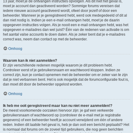
13 jaar, moet je de ontvangen instructies opvolgen. Als dit niet het geval is,
moet je account dan geactiveerd worden? Sommige forums vereisen dat
iedere nieuwe account geactiveerd wordt, ofwel door jezelf of door een
beheerder. Wanneer je je geregistreerd hebt, werd ook medegedeeld of dit al
dan niet nodig is. Indien je een e-mail ontvangen hebt, moet je de daarin
opgegeven instructies volgen. Als je nooit een e-mail ontvangen hebt, was het
opgegeven e-mailadres dan wel juist? Één van de redenen van activatie is om
het aantal valse accounts te doen dalen. Als je zeker bent dat je e-mailadres
correct was, neem dan contact op met de beheerder.
Omhoog
Waarom kan ik niet aanmelden?
Er zijn verschillende redenen mogelijk waarom je dit probleem hebt.
Controleer eerst of je gebruikersnaam en wachtwoord kloppen. Indien ze
correct zijn, kun je contact opnemen met de beheerder om er zeker van te zijn
dat je niet verbannen bent. Het is ook mogelijk dat de forumconfiguratie fout is,
dan moet dit door de beheerder opgelost worden.
Omhoog
Ik heb me ooit geregistreerd maar kan nu niet meer aanmelden!?
De meest voorkomende oorzaken hiervoor zijn: je gaf een verkeerde
gebruikersnaam of wachtwoord op (controleer de e-mail met je registratie
gegevens) of een beheerder heeft je account verwijderd om één of andere
reden. Indien dit laatste het geval is, heb je dan ooit een bericht geplaatst? Het
is normaal dat forums om de zoveel tijd gebruikers, die nog geen berichten