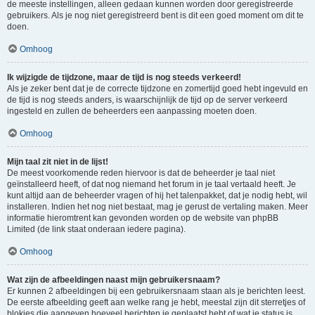
de meeste instellingen, alleen gedaan kunnen worden door geregistreerde
gebruikers. Als je nog niet geregistreerd bent is dit een goed moment om dit te
doen.
Omhoog
Ik wijzigde de tijdzone, maar de tijd is nog steeds verkeerd!
Als je zeker bent dat je de correcte tijdzone en zomertijd goed hebt ingevuld en
de tijd is nog steeds anders, is waarschijnlijk de tijd op de server verkeerd
ingesteld en zullen de beheerders een aanpassing moeten doen.
Omhoog
Mijn taal zit niet in de lijst!
De meest voorkomende reden hiervoor is dat de beheerder je taal niet
geïnstalleerd heeft, of dat nog niemand het forum in je taal vertaald heeft. Je
kunt altijd aan de beheerder vragen of hij het talenpakket, dat je nodig hebt, wil
installeren. Indien het nog niet bestaat, mag je gerust de vertaling maken. Meer
informatie hieromtrent kan gevonden worden op de website van phpBB
Limited (de link staat onderaan iedere pagina).
Omhoog
Wat zijn de afbeeldingen naast mijn gebruikersnaam?
Er kunnen 2 afbeeldingen bij een gebruikersnaam staan als je berichten leest.
De eerste afbeelding geeft aan welke rang je hebt, meestal zijn dit sterretjes of
blokjes die aangeven hoeveel berichten je geplaatst hebt of wat je status is.