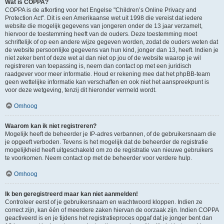
Wat is COPPA?
COPPA is de afkorting voor het Engelse "Children’s Online Privacy and
Protection Act". Dit is een Amerikaanse wet uit 1998 die vereist dat iedere
website die mogelijk gegevens van jongeren onder de 13 jaar verzamelt,
hiervoor de toestemming heeft van de ouders. Deze toestemming moet
schriftelijk of op een andere wijze gegeven worden, zodat de ouders weten dat
de website persoonlijke gegevens van hun kind, jonger dan 13, heeft. Indien je
niet zeker bent of deze wet al dan niet op jou of de website waarop je wil
registreren van toepassing is, neem dan contact op met een juridisch
raadgever voor meer informatie. Houd er rekening mee dat het phpBB-team
geen wettelijke informatie kan verschaffen en ook niet het aanspreekpunt is
voor deze wetgeving, tenzij dit hieronder vermeld wordt.
Omhoog
Waarom kan ik niet registreren?
Mogelijk heeft de beheerder je IP-adres verbannen, of de gebruikersnaam die
je opgeeft verboden. Tevens is het mogelijk dat de beheerder de registratie
mogelijkheid heeft uitgeschakeld om zo de registratie van nieuwe gebruikers
te voorkomen. Neem contact op met de beheerder voor verdere hulp.
Omhoog
Ik ben geregistreerd maar kan niet aanmelden!
Controleer eerst of je gebruikersnaam en wachtwoord kloppen. Indien ze
correct zijn, kan één of meerdere zaken hiervan de oorzaak zijn. Indien COPPA
geactiveerd is en je tijdens het registratieproces opgaf dat je jonger bent dan