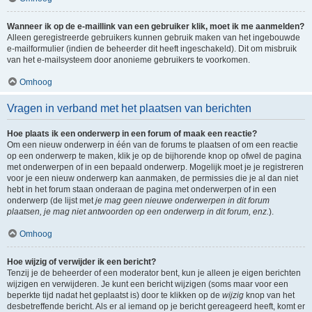
Wanneer ik op de e-maillink van een gebruiker klik, moet ik me aanmelden?
Alleen geregistreerde gebruikers kunnen gebruik maken van het ingebouwde
e-mailformulier (indien de beheerder dit heeft ingeschakeld). Dit om misbruik
van het e-mailsysteem door anonieme gebruikers te voorkomen.
Omhoog
Vragen in verband met het plaatsen van berichten
Hoe plaats ik een onderwerp in een forum of maak een reactie?
Om een nieuw onderwerp in één van de forums te plaatsen of om een reactie
op een onderwerp te maken, klik je op de bijhorende knop op ofwel de pagina
met onderwerpen of in een bepaald onderwerp. Mogelijk moet je je registreren
voor je een nieuw onderwerp kan aanmaken, de permissies die je al dan niet
hebt in het forum staan onderaan de pagina met onderwerpen of in een
onderwerp (de lijst met
je mag geen nieuwe onderwerpen in dit forum
plaatsen, je mag niet antwoorden op een onderwerp in dit forum, enz.
).
Omhoog
Hoe wijzig of verwijder ik een bericht?
Tenzij je de beheerder of een moderator bent, kun je alleen je eigen berichten
wijzigen en verwijderen. Je kunt een bericht wijzigen (soms maar voor een
beperkte tijd nadat het geplaatst is) door te klikken op de
wijzig
knop van het
desbetreffende bericht. Als er al iemand op je bericht gereageerd heeft, komt er