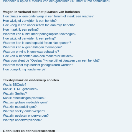
Wanneer ik op de e-maillink van een gebruiker klik, moet ik me aanmelden?
Vragen in verband met het plaatsen van berichten
Hoe plaats ik een onderwerp in een forum of maak een reactie?
Hoe wijzig of verwijder ik een bericht?
Hoe voeg ik een onderschrift toe aan mijn bericht?
Hoe maak ik een peiling?
Waarom kan ik niet meer peilingsopties toevoegen?
Hoe wijzig of verwijder ik een peiling?
Waarom kan ik een bepaald forum niet openen?
Waarom kan ik geen bijlagen toevoegen?
Waarom ontving ik een waarschuwing?
Hoe kan ik berichten aan een moderator melden?
Waarvoor dient de "Opslaan"-knop bij het plaatsen van een bericht?
Waarom moet mijn bericht goedgekeurd worden?
Hoe bump ik mijn onderwerp?
Tekstopmaak en onderwerp soorten
Wat is BBCode?
Kan ik HTML gebruiken?
Wat zijn Smilies?
Kan ik afbeeldingen plaatsen?
Wat zijn globale mededelingen?
Wat zijn mededelingen?
Wat zijn sticky onderwerpen?
Wat zijn gesloten onderwerpen?
Wat zijn onderwerpiconen?
Gebruikers en gebruikersgroepen