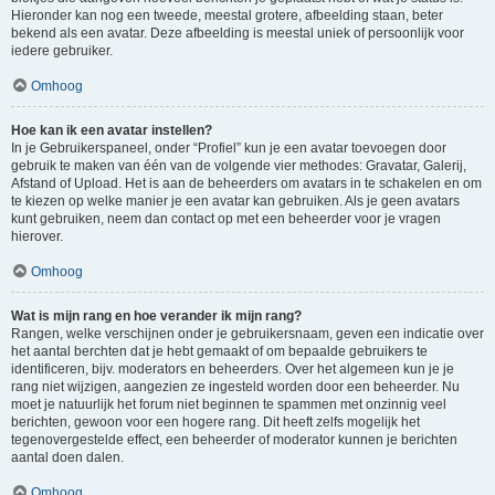
Hieronder kan nog een tweede, meestal grotere, afbeelding staan, beter
bekend als een avatar. Deze afbeelding is meestal uniek of persoonlijk voor
iedere gebruiker.
Omhoog
Hoe kan ik een avatar instellen?
In je Gebruikerspaneel, onder “Profiel” kun je een avatar toevoegen door
gebruik te maken van één van de volgende vier methodes: Gravatar, Galerij,
Afstand of Upload. Het is aan de beheerders om avatars in te schakelen en om
te kiezen op welke manier je een avatar kan gebruiken. Als je geen avatars
kunt gebruiken, neem dan contact op met een beheerder voor je vragen
hierover.
Omhoog
Wat is mijn rang en hoe verander ik mijn rang?
Rangen, welke verschijnen onder je gebruikersnaam, geven een indicatie over
het aantal berchten dat je hebt gemaakt of om bepaalde gebruikers te
identificeren, bijv. moderators en beheerders. Over het algemeen kun je je
rang niet wijzigen, aangezien ze ingesteld worden door een beheerder. Nu
moet je natuurlijk het forum niet beginnen te spammen met onzinnig veel
berichten, gewoon voor een hogere rang. Dit heeft zelfs mogelijk het
tegenovergestelde effect, een beheerder of moderator kunnen je berichten
aantal doen dalen.
Omhoog