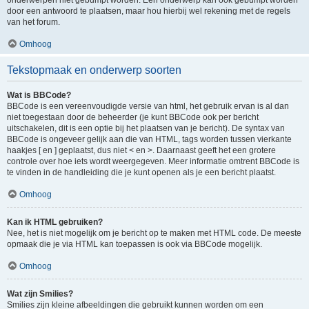
onderwerpen niet gebumpt worden. Een onderwerp kan ook gebumpt worden
door een antwoord te plaatsen, maar hou hierbij wel rekening met de regels
van het forum.
Omhoog
Tekstopmaak en onderwerp soorten
Wat is BBCode?
BBCode is een vereenvoudigde versie van html, het gebruik ervan is al dan
niet toegestaan door de beheerder (je kunt BBCode ook per bericht
uitschakelen, dit is een optie bij het plaatsen van je bericht). De syntax van
BBCode is ongeveer gelijk aan die van HTML, tags worden tussen vierkante
haakjes [ en ] geplaatst, dus niet < en >. Daarnaast geeft het een grotere
controle over hoe iets wordt weergegeven. Meer informatie omtrent BBCode is
te vinden in de handleiding die je kunt openen als je een bericht plaatst.
Omhoog
Kan ik HTML gebruiken?
Nee, het is niet mogelijk om je bericht op te maken met HTML code. De meeste
opmaak die je via HTML kan toepassen is ook via BBCode mogelijk.
Omhoog
Wat zijn Smilies?
Smilies zijn kleine afbeeldingen die gebruikt kunnen worden om een