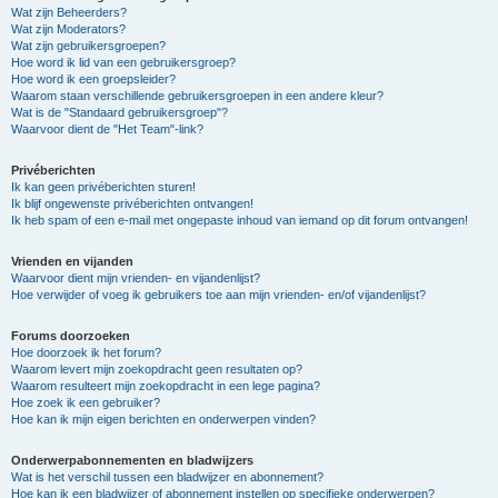
Wat zijn Beheerders?
Wat zijn Moderators?
Wat zijn gebruikersgroepen?
Hoe word ik lid van een gebruikersgroep?
Hoe word ik een groepsleider?
Waarom staan verschillende gebruikersgroepen in een andere kleur?
Wat is de "Standaard gebruikersgroep"?
Waarvoor dient de "Het Team"-link?
Privéberichten
Ik kan geen privéberichten sturen!
Ik blijf ongewenste privéberichten ontvangen!
Ik heb spam of een e-mail met ongepaste inhoud van iemand op dit forum ontvangen!
Vrienden en vijanden
Waarvoor dient mijn vrienden- en vijandenlijst?
Hoe verwijder of voeg ik gebruikers toe aan mijn vrienden- en/of vijandenlijst?
Forums doorzoeken
Hoe doorzoek ik het forum?
Waarom levert mijn zoekopdracht geen resultaten op?
Waarom resulteert mijn zoekopdracht in een lege pagina?
Hoe zoek ik een gebruiker?
Hoe kan ik mijn eigen berichten en onderwerpen vinden?
Onderwerpabonnementen en bladwijzers
Wat is het verschil tussen een bladwijzer en abonnement?
Hoe kan ik een bladwijzer of abonnement instellen op specifieke onderwerpen?