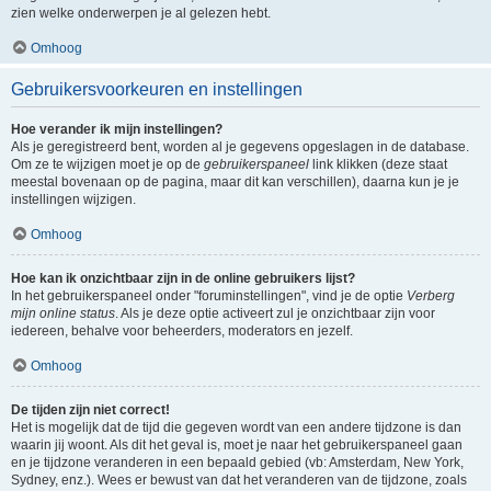
zien welke onderwerpen je al gelezen hebt.
Omhoog
Gebruikersvoorkeuren en instellingen
Hoe verander ik mijn instellingen?
Als je geregistreerd bent, worden al je gegevens opgeslagen in de database.
Om ze te wijzigen moet je op de
gebruikerspaneel
link klikken (deze staat
meestal bovenaan op de pagina, maar dit kan verschillen), daarna kun je je
instellingen wijzigen.
Omhoog
Hoe kan ik onzichtbaar zijn in de online gebruikers lijst?
In het gebruikerspaneel onder "foruminstellingen", vind je de optie
Verberg
mijn online status
. Als je deze optie activeert zul je onzichtbaar zijn voor
iedereen, behalve voor beheerders, moderators en jezelf.
Omhoog
De tijden zijn niet correct!
Het is mogelijk dat de tijd die gegeven wordt van een andere tijdzone is dan
waarin jij woont. Als dit het geval is, moet je naar het gebruikerspaneel gaan
en je tijdzone veranderen in een bepaald gebied (vb: Amsterdam, New York,
Sydney, enz.). Wees er bewust van dat het veranderen van de tijdzone, zoals