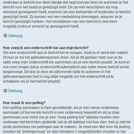
onderaan je bericht een klein tekstje dat zegt hoeveel keer en wanneer je het
bericht voor het laatst je gewijzigd hebt. Dit zal niet verschijnen als nog
niemand gereageerd heeft, evenmin als een beheerder of moderator je bericht
gewijzigd heeft. Zij kunnen wel een mededeling toevoegen, waarom ze je
bericht gewijzigd hebben. Het verwijderen van een bericht is niet meer
mogelijk zodra er iemand op gereageerd heeft.
Omhoog
Hoe voeg ik een onderschrift toe aan mijn bericht?
Om een onderschrift aan je bericht toe te voegen, moet je er eerst één maken.
Dit kun je via het gebruikerspaneel doen. Als je dit gedaan hebt, kun je de
optie
voeg mijn onderschrift toe
aanvinken als je een bericht plaatst. Je kunt er
ook voor zorgen dat je onderschrift automatisch aan ieder nieuw bericht wordt
toegevoegd. Dit doe je door de bijhorende optie te activeren in het
gebruikerspaneel (het is nog altijd mogelijk om het onderschrift uit te
schakelen als je het bericht plaatst).
Omhoog
Hoe maak ik een peiling?
Een peiling aanmaken is heel gemakkelijk, als je een nieuw onderwerp
aanmaakt (of het eerste bericht in een onderwerp bewerkt en als je daar
permissies voor hebt) zou je een "voeg peiling toe" tabblad moeten zien
onderaan het berichten-gedeelte (als je dit tabblad niet kan zien, heb je niet de
juiste permissies om peilingen aan te maken). Je moet een titel voor de peiling
invullen bij "peilingsvraag" en dan minstens 2 mogelijkheden invullen in het