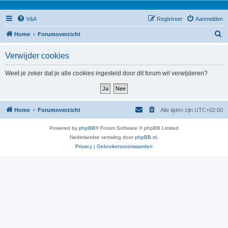
V&A
Registreer
Aanmelden
Z
Home
Forumoverzicht
o
Verwijder cookies
e
k
Weet je zeker dat je alle cookies ingesteld door dit forum wil verwijderen?
Home
Forumoverzicht
Alle tijden zijn
UTC+02:00
Powered by
phpBB
® Forum Software © phpBB Limited
Nederlandse vertaling door
phpBB.nl
.
Privacy
|
Gebruikersvoorwaarden