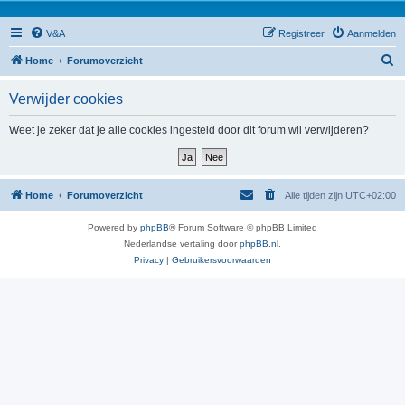
V&A
Registreer
Aanmelden
Z
Home
Forumoverzicht
o
Verwijder cookies
e
k
Weet je zeker dat je alle cookies ingesteld door dit forum wil verwijderen?
Home
Forumoverzicht
Alle tijden zijn
UTC+02:00
Powered by
phpBB
® Forum Software © phpBB Limited
Nederlandse vertaling door
phpBB.nl
.
Privacy
|
Gebruikersvoorwaarden