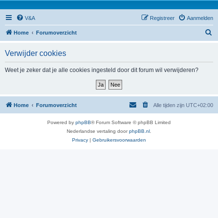
V&A
Registreer
Aanmelden
Z
Home
Forumoverzicht
o
Verwijder cookies
e
k
Weet je zeker dat je alle cookies ingesteld door dit forum wil verwijderen?
Home
Forumoverzicht
Alle tijden zijn
UTC+02:00
Powered by
phpBB
® Forum Software © phpBB Limited
Nederlandse vertaling door
phpBB.nl
.
Privacy
|
Gebruikersvoorwaarden