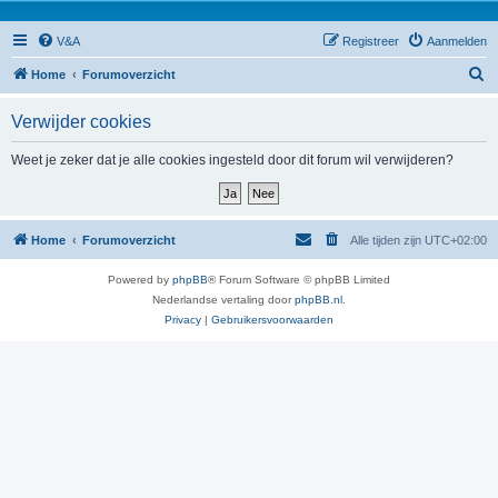
V&A
Registreer
Aanmelden
Z
Home
Forumoverzicht
o
Verwijder cookies
e
k
Weet je zeker dat je alle cookies ingesteld door dit forum wil verwijderen?
Home
Forumoverzicht
Alle tijden zijn
UTC+02:00
Powered by
phpBB
® Forum Software © phpBB Limited
Nederlandse vertaling door
phpBB.nl
.
Privacy
|
Gebruikersvoorwaarden