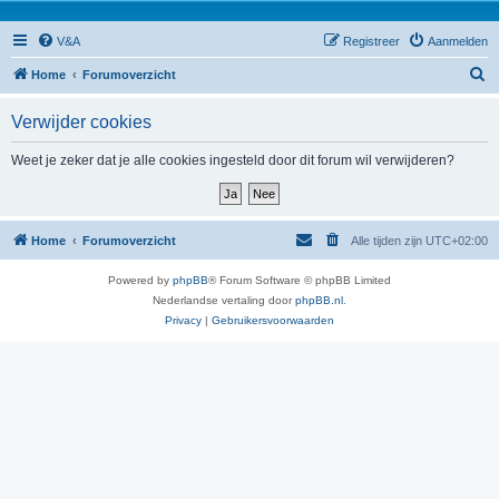
V&A
Registreer
Aanmelden
Z
Home
Forumoverzicht
o
Verwijder cookies
e
k
Weet je zeker dat je alle cookies ingesteld door dit forum wil verwijderen?
Home
Forumoverzicht
Alle tijden zijn
UTC+02:00
Powered by
phpBB
® Forum Software © phpBB Limited
Nederlandse vertaling door
phpBB.nl
.
Privacy
|
Gebruikersvoorwaarden