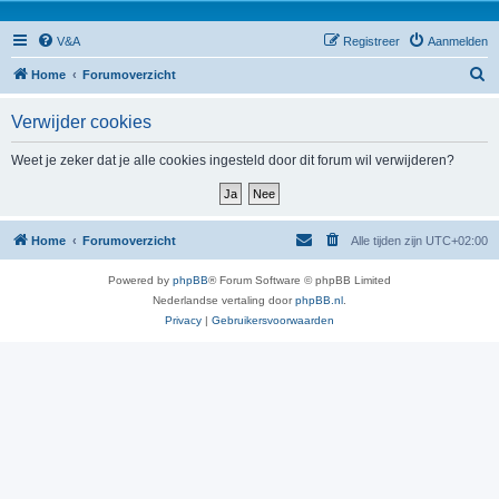
V&A
Registreer
Aanmelden
Z
Home
Forumoverzicht
o
Verwijder cookies
e
k
Weet je zeker dat je alle cookies ingesteld door dit forum wil verwijderen?
Home
Forumoverzicht
Alle tijden zijn
UTC+02:00
Powered by
phpBB
® Forum Software © phpBB Limited
Nederlandse vertaling door
phpBB.nl
.
Privacy
|
Gebruikersvoorwaarden