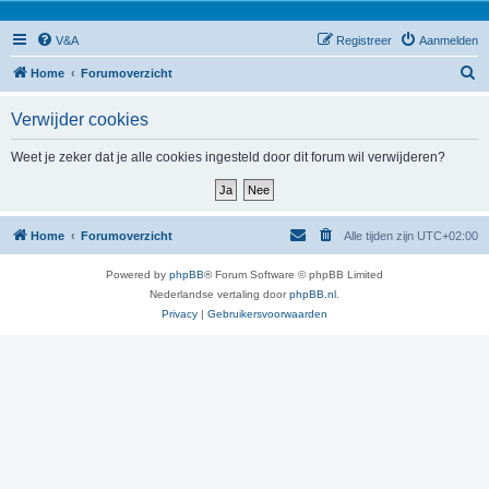
V&A
Registreer
Aanmelden
Z
Home
Forumoverzicht
o
Verwijder cookies
e
k
Weet je zeker dat je alle cookies ingesteld door dit forum wil verwijderen?
Home
Forumoverzicht
Alle tijden zijn
UTC+02:00
Powered by
phpBB
® Forum Software © phpBB Limited
Nederlandse vertaling door
phpBB.nl
.
Privacy
|
Gebruikersvoorwaarden