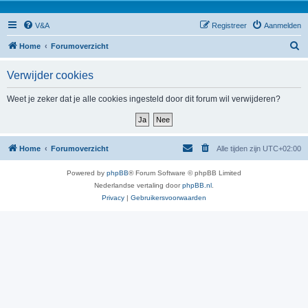
V&A
Registreer
Aanmelden
Z
Home
Forumoverzicht
o
Verwijder cookies
e
k
Weet je zeker dat je alle cookies ingesteld door dit forum wil verwijderen?
Home
Forumoverzicht
Alle tijden zijn
UTC+02:00
Powered by
phpBB
® Forum Software © phpBB Limited
Nederlandse vertaling door
phpBB.nl
.
Privacy
|
Gebruikersvoorwaarden