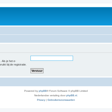
 Als je het e-
uikt bij de registratie.
Powered by
phpBB
® Forum Software © phpBB Limited
Nederlandse vertaling door
phpBB.nl
.
Privacy
|
Gebruikersvoorwaarden