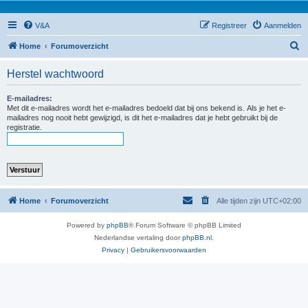
V&A
Registreer
Aanmelden
Z
Home
Forumoverzicht
o
Herstel wachtwoord
e
k
E-mailadres:
Met dit e-mailadres wordt het e-mailadres bedoeld dat bij ons bekend is. Als je het e-
mailadres nog nooit hebt gewijzigd, is dit het e-mailadres dat je hebt gebruikt bij de
registratie.
Home
Forumoverzicht
Alle tijden zijn
UTC+02:00
Powered by
phpBB
® Forum Software © phpBB Limited
Nederlandse vertaling door
phpBB.nl
.
Privacy
|
Gebruikersvoorwaarden