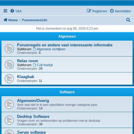
V&A
Registreer
Aanmelden
Z
Home
Forumoverzicht
o
Het is momenteel za aug 08, 2026 6:13 pm
e
Algemeen
k
Forumregels en andere vast interessante informatie
Subforum:
Algemene richtlijnen
Onderwerpen:
6
Relax room
Subforum:
Culi-hoekje
Onderwerpen:
28
Klaagbak
Onderwerpen:
11
Software
Algemeen/Overig
Voor wat niet in in een specifieke overige categorie past.
Onderwerpen:
14
Desktop Software
Vragen over en antwoorden op problemen met je desktop
Onderwerpen:
38
Server software