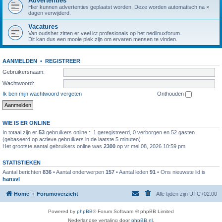
Advertenties
Hier kunnen advertenties geplaatst worden. Deze worden automatisch na ×
dagen verwijderd.
Vacatures
Van oudsher zitten er veel ict profesionals op het nedlinuxforum.
Dit kan dus een mooie plek zijn om ervaren mensen te vinden.
AANMELDEN
•
REGISTREER
Gebruikersnaam:
Wachtwoord:
Ik ben mijn wachtwoord vergeten
Onthouden
WIE IS ER ONLINE
In totaal zijn er
53
gebruikers online :: 1 geregistreerd, 0 verborgen en 52 gasten
(gebaseerd op actieve gebruikers in de laatste 5 minuten)
Het grootste aantal gebruikers online was
2300
op vr mei 08, 2026 10:59 pm
STATISTIEKEN
Aantal berichten
836
• Aantal onderwerpen
157
• Aantal leden
91
• Ons nieuwste lid is
hansvl
Home
Forumoverzicht
Alle tijden zijn
UTC+02:00
Powered by
phpBB
® Forum Software © phpBB Limited
Nederlandse vertaling door
phpBB.nl
.