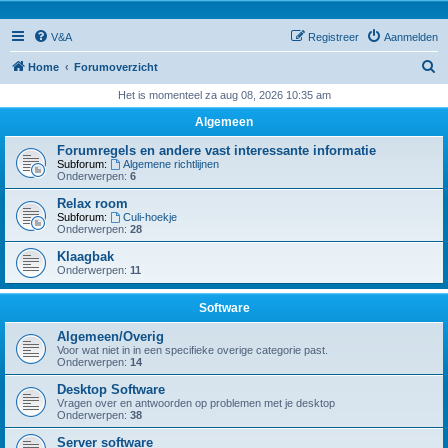
V&A
Registreer
Aanmelden
Z
Home
Forumoverzicht
o
Het is momenteel za aug 08, 2026 10:35 am
e
Algemeen
k
Forumregels en andere vast interessante informatie
Subforum:
Algemene richtlijnen
Onderwerpen:
6
Relax room
Subforum:
Culi-hoekje
Onderwerpen:
28
Klaagbak
Onderwerpen:
11
Software
Algemeen/Overig
Voor wat niet in in een specifieke overige categorie past.
Onderwerpen:
14
Desktop Software
Vragen over en antwoorden op problemen met je desktop
Onderwerpen:
38
Server software