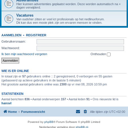
Advertenties
Hier kunnen advertenties geplaatst worden. Deze worden automatisch na ×
dagen verwijderd.
Vacatures
Van oudsher zitten er veel ict profesionals op het nedlinuxforum.
Dit kan dus een mooie plek zijn om ervaren mensen te vinden.
AANMELDEN
•
REGISTREER
Gebruikersnaam:
Wachtwoord:
Ik ben mijn wachtwoord vergeten
Onthouden
WIE IS ER ONLINE
In totaal zijn er
57
gebruikers online :: 2 geregistreerd, 0 verborgen en 55 gasten
(gebaseerd op actieve gebruikers in de laatste 5 minuten)
Het grootste aantal gebruikers online was
2300
op vr mei 08, 2026 10:59 pm
STATISTIEKEN
Aantal berichten
836
• Aantal onderwerpen
157
• Aantal leden
91
• Ons nieuwste lid is
hansvl
Home
Forumoverzicht
Alle tijden zijn
UTC+02:00
Powered by
phpBB
® Forum Software © phpBB Limited
Nederlandse vertaling door
phpBB.nl
.