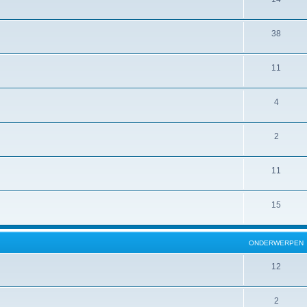
38
11
4
2
11
15
ONDERWERPEN
12
2