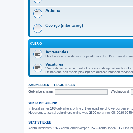
Arduino
Overige (interfacing)
OVERIG
Advertenties
Hier kunnen advertenties geplaatst worden. Deze worden au
Vacatures
Van oudsher zitten er veel ict profesionals op het nedlinuxfor
Dit kan dus een mooie plek zijn om ervaren mensen te vinde
AANMELDEN
•
REGISTREER
Gebruikersnaam:
Wachtwoord:
WIE IS ER ONLINE
In totaal zijn er
103
gebruikers online :: 1 geregistreerd, 0 verborgen en 
Het grootste aantal gebruikers online was
2300
op vr mei 08, 2026 10:5
STATISTIEKEN
Aantal berichten
836
• Aantal onderwerpen
157
• Aantal leden
91
• Ons ni