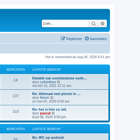
Zoek
Uitgebreid zoeken
Registreer
Aanmelden
Het is momenteel do aug 06, 2026 8:41 pm
BERICHTEN
LAATSTE BERICHT
Datalek van userdatabase oude…
14
B
door
cybertinus
e
ma feb 15, 2021 12:11 am
k
i
Re: Allemaal veel plezier in …
137
j
B
door
fietser
k
e
zo mei 03, 2026 9:59 am
l
k
a
i
Re: het is hier zo stil.
103
a
j
B
door
pascal
t
k
e
di jul 08, 2025 9:00 pm
s
l
k
t
a
i
e
a
j
BERICHTEN
LAATSTE BERICHT
b
t
k
e
s
l
Re: IRC op android
r
t
a
56