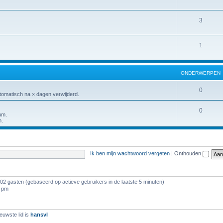
3
1
ONDERWERPEN
0
tomatisch na × dagen verwijderd.
0
um.
n.
Ik ben mijn wachtwoord vergeten
|
Onthouden
102 gasten (gebaseerd op actieve gebruikers in de laatste 5 minuten)
9 pm
euwste lid is
hansvl