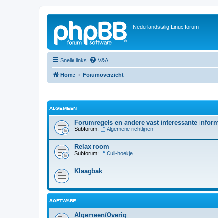
Nederlandstalig Linux forum
Snelle links
V&A
Home
Forumoverzicht
ALGEMEEN
Forumregels en andere vast interessante inform
Subforum:
Algemene richtlijnen
Relax room
Subforum:
Culi-hoekje
Klaagbak
SOFTWARE
Algemeen/Overig