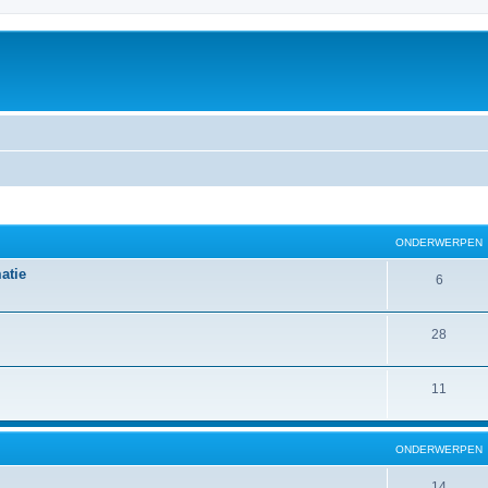
ONDERWERPEN
atie
6
28
11
ONDERWERPEN
14