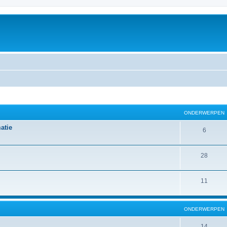
ONDERWERPEN
atie
6
28
11
ONDERWERPEN
14