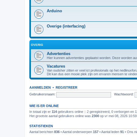
Arduino
Overige (interfacing)
OVERIG
Advertenties
Hier kunnen advertenties geplaatst worden. Deze worden au
Vacatures
Van oudsher zitten er veel ict profesionals op het nedlinuxfor
Dit kan dus een mooie plek zijn om ervaren mensen te vinde
AANMELDEN
•
REGISTREER
Gebruikersnaam:
Wachtwoord:
WIE IS ER ONLINE
In totaal zijn er
114
gebruikers online :: 2 geregistreerd, 0 verborgen en 
Het grootste aantal gebruikers online was
2300
op vr mei 08, 2026 10:5
STATISTIEKEN
Aantal berichten
836
• Aantal onderwerpen
157
• Aantal leden
91
• Ons ni