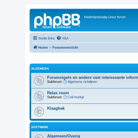
Nederlandstalig Linux forum
Snelle links
V&A
Home
Forumoverzicht
ALGEMEEN
Forumregels en andere vast interessante inform
Subforum:
Algemene richtlijnen
Relax room
Subforum:
Culi-hoekje
Klaagbak
SOFTWARE
Algemeen/Overig