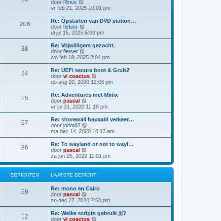
B
door
Rinus
i
e
a
e
vr feb 21, 2025 10:01 pm
c
b
t
k
h
e
s
i
t
Re: Opstarten van DVD station…
r
t
206
j
B
door
fietser
i
e
k
e
di jul 15, 2025 6:08 pm
c
b
l
k
h
e
a
i
t
Re: Vrijwilligers gezocht.
r
38
a
j
B
door
fietser
i
t
k
e
wo feb 19, 2025 8:04 pm
c
s
l
k
h
t
a
i
t
Re: UEFI secure boot & Grub2
e
24
a
j
B
door
vi coactus
b
t
k
e
do aug 20, 2020 12:06 pm
e
s
l
k
r
t
a
i
Re: Adventures met Minix
i
e
15
a
j
B
door
pascal
c
b
t
k
e
vr jul 31, 2020 11:18 pm
h
e
s
l
k
t
r
t
a
i
Re: shorewall bepaald verkeer…
i
e
57
a
j
B
door
jorim82
c
b
t
k
e
ma dec 14, 2020 10:13 am
h
e
s
l
k
t
r
t
a
i
Re: To wayland or not to wayl…
i
e
86
a
j
B
door
pascal
c
b
t
k
e
za jun 25, 2022 11:01 pm
h
e
s
l
k
t
r
t
a
i
i
e
a
j
BERICHTEN
LAATSTE BERICHT
c
b
t
k
h
e
s
l
t
Re: mono en Cairo
r
t
a
59
B
door
pascal
i
e
a
e
zo dec 27, 2020 7:58 pm
c
b
t
k
h
e
s
i
t
Re: Welke scripts gebruik jij?
r
t
12
j
B
door
vi coactus
i
e