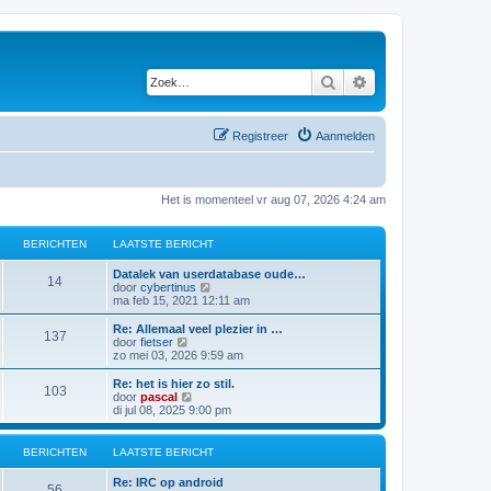
Zoek
Uitgebreid zoeken
Registreer
Aanmelden
Het is momenteel vr aug 07, 2026 4:24 am
BERICHTEN
LAATSTE BERICHT
Datalek van userdatabase oude…
14
B
door
cybertinus
e
ma feb 15, 2021 12:11 am
k
i
Re: Allemaal veel plezier in …
137
j
B
door
fietser
k
e
zo mei 03, 2026 9:59 am
l
k
a
i
Re: het is hier zo stil.
103
a
j
B
door
pascal
t
k
e
di jul 08, 2025 9:00 pm
s
l
k
t
a
i
e
a
j
BERICHTEN
LAATSTE BERICHT
b
t
k
e
s
l
Re: IRC op android
r
t
a
56