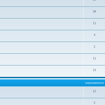
38
11
4
2
11
15
ONDERWERPEN
12
2