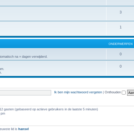
3
1
ONDERWERPEN
0
tomatisch na × dagen verwijderd.
0
um.
n.
Ik ben mijn wachtwoord vergeten
|
Onthouden
112 gasten (gebaseerd op actieve gebruikers in de laatste 5 minuten)
9 pm
euwste lid is
hansvl