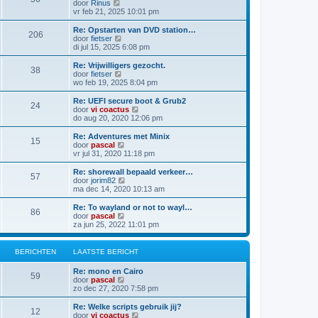
B
door
Rinus
i
e
a
e
vr feb 21, 2025 10:01 pm
c
b
t
k
h
e
s
i
t
Re: Opstarten van DVD station…
r
t
206
j
B
door
fietser
i
e
k
e
di jul 15, 2025 6:08 pm
c
b
l
k
h
e
a
i
t
Re: Vrijwilligers gezocht.
r
38
a
j
B
door
fietser
i
t
k
e
wo feb 19, 2025 8:04 pm
c
s
l
k
h
t
a
i
t
Re: UEFI secure boot & Grub2
e
24
a
j
B
door
vi coactus
b
t
k
e
do aug 20, 2020 12:06 pm
e
s
l
k
r
t
a
i
Re: Adventures met Minix
i
e
15
a
j
B
door
pascal
c
b
t
k
e
vr jul 31, 2020 11:18 pm
h
e
s
l
k
t
r
t
a
i
Re: shorewall bepaald verkeer…
i
e
57
a
j
B
door
jorim82
c
b
t
k
e
ma dec 14, 2020 10:13 am
h
e
s
l
k
t
r
t
a
i
Re: To wayland or not to wayl…
i
e
86
a
j
B
door
pascal
c
b
t
k
e
za jun 25, 2022 11:01 pm
h
e
s
l
k
t
r
t
a
i
i
e
a
j
BERICHTEN
LAATSTE BERICHT
c
b
t
k
h
e
s
l
t
Re: mono en Cairo
r
t
a
59
B
door
pascal
i
e
a
e
zo dec 27, 2020 7:58 pm
c
b
t
k
h
e
s
i
t
Re: Welke scripts gebruik jij?
r
t
12
j
B
door
vi coactus
i
e