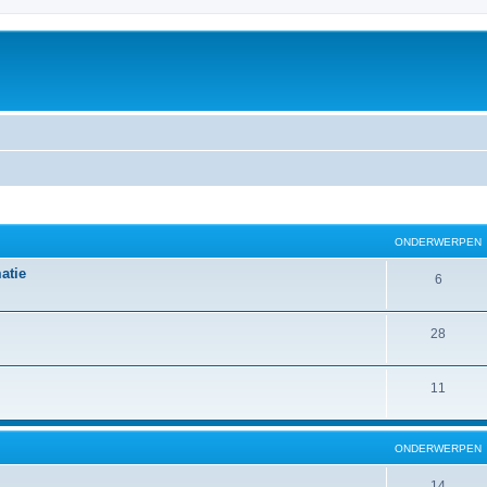
ONDERWERPEN
atie
6
28
11
ONDERWERPEN
14