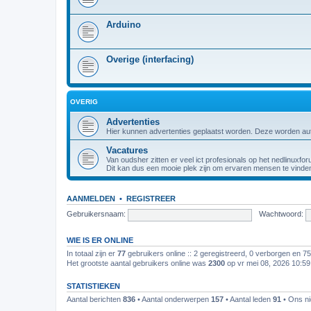
Arduino
Overige (interfacing)
OVERIG
Advertenties
Hier kunnen advertenties geplaatst worden. Deze worden au
Vacatures
Van oudsher zitten er veel ict profesionals op het nedlinuxfor
Dit kan dus een mooie plek zijn om ervaren mensen te vinde
AANMELDEN
•
REGISTREER
Gebruikersnaam:
Wachtwoord:
WIE IS ER ONLINE
In totaal zijn er
77
gebruikers online :: 2 geregistreerd, 0 verborgen en 7
Het grootste aantal gebruikers online was
2300
op vr mei 08, 2026 10:5
STATISTIEKEN
Aantal berichten
836
• Aantal onderwerpen
157
• Aantal leden
91
• Ons ni