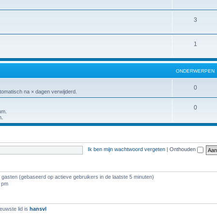
3
1
ONDERWERPEN
0
tomatisch na × dagen verwijderd.
0
um.
n.
Ik ben mijn wachtwoord vergeten
|
Onthouden
5 gasten (gebaseerd op actieve gebruikers in de laatste 5 minuten)
9 pm
euwste lid is
hansvl