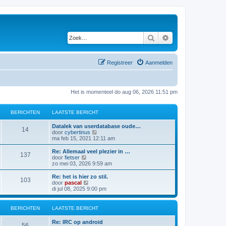
Zoek
Uitgebreid zoeken
Registreer
Aanmelden
Het is momenteel do aug 06, 2026 11:51 pm
BERICHTEN
LAATSTE BERICHT
Datalek van userdatabase oude…
14
B
door
cybertinus
e
ma feb 15, 2021 12:11 am
k
i
Re: Allemaal veel plezier in …
137
j
B
door
fietser
k
e
zo mei 03, 2026 9:59 am
l
k
a
i
Re: het is hier zo stil.
103
a
j
B
door
pascal
t
k
e
di jul 08, 2025 9:00 pm
s
l
k
t
a
i
e
a
j
BERICHTEN
LAATSTE BERICHT
b
t
k
e
s
l
Re: IRC op android
r
t
a
56