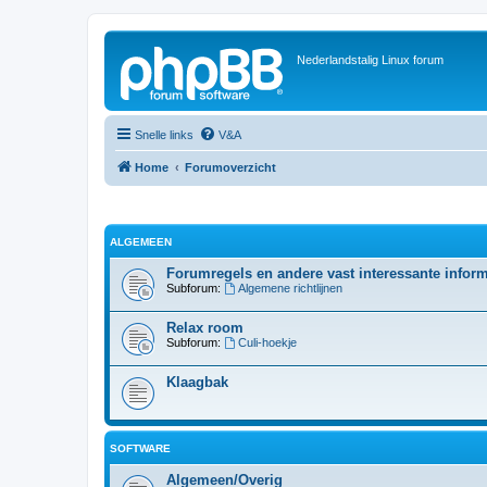
Nederlandstalig Linux forum
Snelle links
V&A
Home
Forumoverzicht
ALGEMEEN
Forumregels en andere vast interessante inform
Subforum:
Algemene richtlijnen
Relax room
Subforum:
Culi-hoekje
Klaagbak
SOFTWARE
Algemeen/Overig