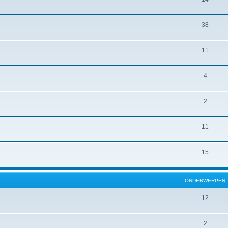
38
11
4
2
11
15
ONDERWERPEN
12
2