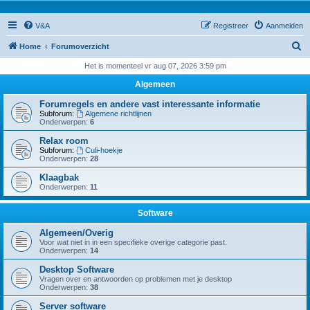
V&A
Registreer
Aanmelden
Z
Home
Forumoverzicht
o
Het is momenteel vr aug 07, 2026 3:59 pm
e
Algemeen
k
Forumregels en andere vast interessante informatie
Subforum:
Algemene richtlijnen
Onderwerpen:
6
Relax room
Subforum:
Culi-hoekje
Onderwerpen:
28
Klaagbak
Onderwerpen:
11
Software
Algemeen/Overig
Voor wat niet in in een specifieke overige categorie past.
Onderwerpen:
14
Desktop Software
Vragen over en antwoorden op problemen met je desktop
Onderwerpen:
38
Server software