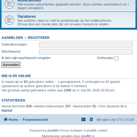
Advertenties
Hier kunnen advertenties geplaatst worden. Deze worden automatisch na ×
dagen verwijderd.
Vacatures
Van oudsher zitten er veel ict profesionals op het nedlinuxforum.
Dit kan dus een mooie plek zijn om ervaren mensen te vinden.
AANMELDEN
•
REGISTREER
Gebruikersnaam:
Wachtwoord:
Ik ben mijn wachtwoord vergeten
Onthouden
WIE IS ER ONLINE
In totaal zijn er
63
gebruikers online :: 1 geregistreerd, 0 verborgen en 62 gasten
(gebaseerd op actieve gebruikers in de laatste 5 minuten)
Het grootste aantal gebruikers online was
2300
op vr mei 08, 2026 10:59 pm
STATISTIEKEN
Aantal berichten
836
• Aantal onderwerpen
157
• Aantal leden
91
• Ons nieuwste lid is
hansvl
Home
Forumoverzicht
Alle tijden zijn
UTC+02:00
Powered by
phpBB
® Forum Software © phpBB Limited
Nederlandse vertaling door
phpBB.nl
.