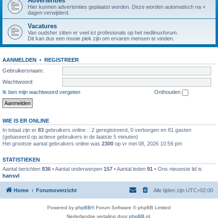
Advertenties
Hier kunnen advertenties geplaatst worden. Deze worden automatisch na ×
dagen verwijderd.
Vacatures
Van oudsher zitten er veel ict profesionals op het nedlinuxforum.
Dit kan dus een mooie plek zijn om ervaren mensen te vinden.
AANMELDEN
•
REGISTREER
Gebruikersnaam:
Wachtwoord:
Ik ben mijn wachtwoord vergeten
Onthouden
WIE IS ER ONLINE
In totaal zijn er
83
gebruikers online :: 2 geregistreerd, 0 verborgen en 81 gasten
(gebaseerd op actieve gebruikers in de laatste 5 minuten)
Het grootste aantal gebruikers online was
2300
op vr mei 08, 2026 10:59 pm
STATISTIEKEN
Aantal berichten
836
• Aantal onderwerpen
157
• Aantal leden
91
• Ons nieuwste lid is
hansvl
Home
Forumoverzicht
Alle tijden zijn
UTC+02:00
Powered by
phpBB
® Forum Software © phpBB Limited
Nederlandse vertaling door
phpBB.nl
.