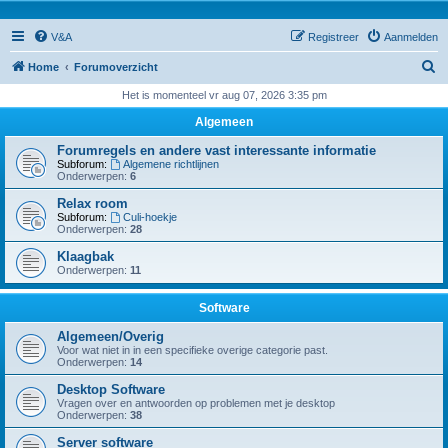
V&A
Registreer
Aanmelden
Z
Home
Forumoverzicht
o
Het is momenteel vr aug 07, 2026 3:35 pm
e
Algemeen
k
Forumregels en andere vast interessante informatie
Subforum:
Algemene richtlijnen
Onderwerpen:
6
Relax room
Subforum:
Culi-hoekje
Onderwerpen:
28
Klaagbak
Onderwerpen:
11
Software
Algemeen/Overig
Voor wat niet in in een specifieke overige categorie past.
Onderwerpen:
14
Desktop Software
Vragen over en antwoorden op problemen met je desktop
Onderwerpen:
38
Server software