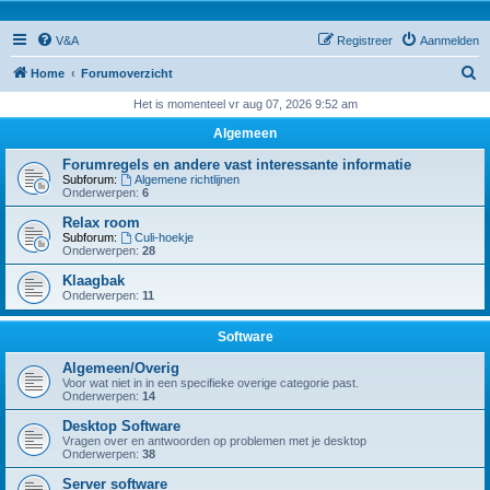
V&A
Registreer
Aanmelden
Z
Home
Forumoverzicht
o
Het is momenteel vr aug 07, 2026 9:52 am
e
Algemeen
k
Forumregels en andere vast interessante informatie
Subforum:
Algemene richtlijnen
Onderwerpen:
6
Relax room
Subforum:
Culi-hoekje
Onderwerpen:
28
Klaagbak
Onderwerpen:
11
Software
Algemeen/Overig
Voor wat niet in in een specifieke overige categorie past.
Onderwerpen:
14
Desktop Software
Vragen over en antwoorden op problemen met je desktop
Onderwerpen:
38
Server software