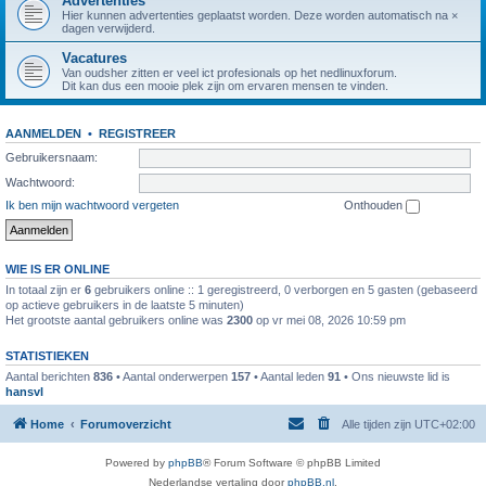
Advertenties
Hier kunnen advertenties geplaatst worden. Deze worden automatisch na ×
dagen verwijderd.
Vacatures
Van oudsher zitten er veel ict profesionals op het nedlinuxforum.
Dit kan dus een mooie plek zijn om ervaren mensen te vinden.
AANMELDEN
•
REGISTREER
Gebruikersnaam:
Wachtwoord:
Ik ben mijn wachtwoord vergeten
Onthouden
WIE IS ER ONLINE
In totaal zijn er
6
gebruikers online :: 1 geregistreerd, 0 verborgen en 5 gasten (gebaseerd
op actieve gebruikers in de laatste 5 minuten)
Het grootste aantal gebruikers online was
2300
op vr mei 08, 2026 10:59 pm
STATISTIEKEN
Aantal berichten
836
• Aantal onderwerpen
157
• Aantal leden
91
• Ons nieuwste lid is
hansvl
Home
Forumoverzicht
Alle tijden zijn
UTC+02:00
Powered by
phpBB
® Forum Software © phpBB Limited
Nederlandse vertaling door
phpBB.nl
.