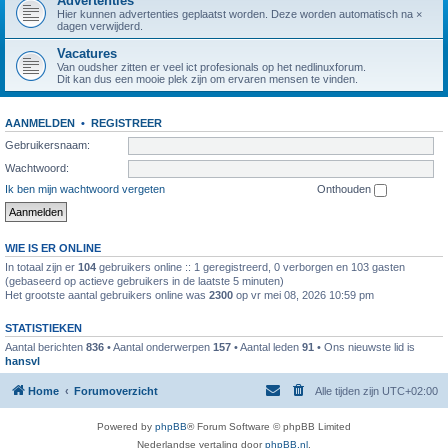
Advertenties
Hier kunnen advertenties geplaatst worden. Deze worden automatisch na ×
dagen verwijderd.
Vacatures
Van oudsher zitten er veel ict profesionals op het nedlinuxforum.
Dit kan dus een mooie plek zijn om ervaren mensen te vinden.
AANMELDEN
•
REGISTREER
Gebruikersnaam:
Wachtwoord:
Ik ben mijn wachtwoord vergeten
Onthouden
WIE IS ER ONLINE
In totaal zijn er
104
gebruikers online :: 1 geregistreerd, 0 verborgen en 103 gasten
(gebaseerd op actieve gebruikers in de laatste 5 minuten)
Het grootste aantal gebruikers online was
2300
op vr mei 08, 2026 10:59 pm
STATISTIEKEN
Aantal berichten
836
• Aantal onderwerpen
157
• Aantal leden
91
• Ons nieuwste lid is
hansvl
Home
Forumoverzicht
Alle tijden zijn
UTC+02:00
Powered by
phpBB
® Forum Software © phpBB Limited
Nederlandse vertaling door
phpBB.nl
.