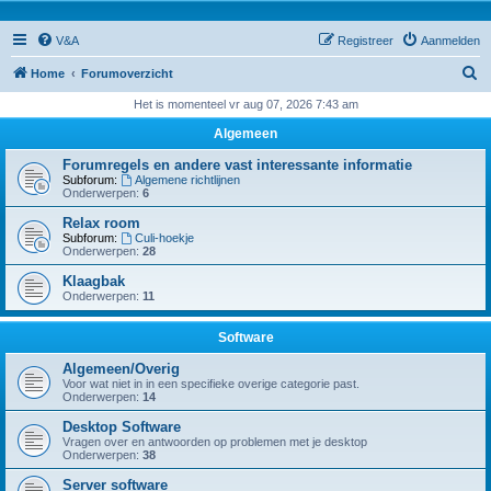
V&A
Registreer
Aanmelden
Z
Home
Forumoverzicht
o
Het is momenteel vr aug 07, 2026 7:43 am
e
Algemeen
k
Forumregels en andere vast interessante informatie
Subforum:
Algemene richtlijnen
Onderwerpen:
6
Relax room
Subforum:
Culi-hoekje
Onderwerpen:
28
Klaagbak
Onderwerpen:
11
Software
Algemeen/Overig
Voor wat niet in in een specifieke overige categorie past.
Onderwerpen:
14
Desktop Software
Vragen over en antwoorden op problemen met je desktop
Onderwerpen:
38
Server software