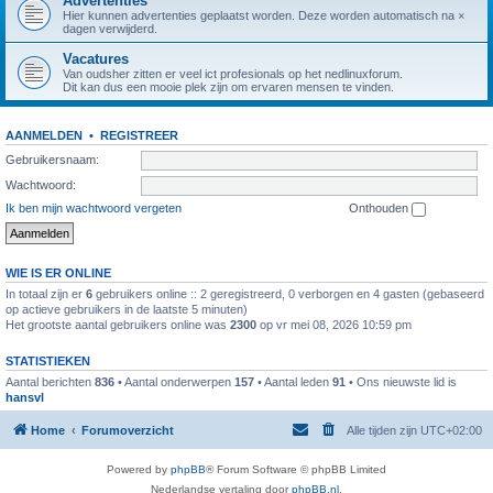
Advertenties
Hier kunnen advertenties geplaatst worden. Deze worden automatisch na ×
dagen verwijderd.
Vacatures
Van oudsher zitten er veel ict profesionals op het nedlinuxforum.
Dit kan dus een mooie plek zijn om ervaren mensen te vinden.
AANMELDEN
•
REGISTREER
Gebruikersnaam:
Wachtwoord:
Ik ben mijn wachtwoord vergeten
Onthouden
WIE IS ER ONLINE
In totaal zijn er
6
gebruikers online :: 2 geregistreerd, 0 verborgen en 4 gasten (gebaseerd
op actieve gebruikers in de laatste 5 minuten)
Het grootste aantal gebruikers online was
2300
op vr mei 08, 2026 10:59 pm
STATISTIEKEN
Aantal berichten
836
• Aantal onderwerpen
157
• Aantal leden
91
• Ons nieuwste lid is
hansvl
Home
Forumoverzicht
Alle tijden zijn
UTC+02:00
Powered by
phpBB
® Forum Software © phpBB Limited
Nederlandse vertaling door
phpBB.nl
.