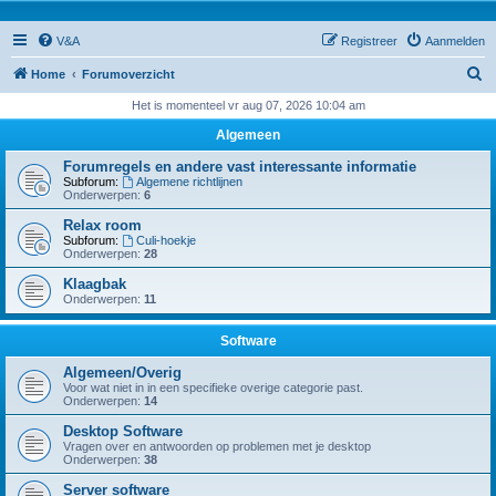
V&A
Registreer
Aanmelden
Z
Home
Forumoverzicht
o
Het is momenteel vr aug 07, 2026 10:04 am
e
Algemeen
k
Forumregels en andere vast interessante informatie
Subforum:
Algemene richtlijnen
Onderwerpen:
6
Relax room
Subforum:
Culi-hoekje
Onderwerpen:
28
Klaagbak
Onderwerpen:
11
Software
Algemeen/Overig
Voor wat niet in in een specifieke overige categorie past.
Onderwerpen:
14
Desktop Software
Vragen over en antwoorden op problemen met je desktop
Onderwerpen:
38
Server software