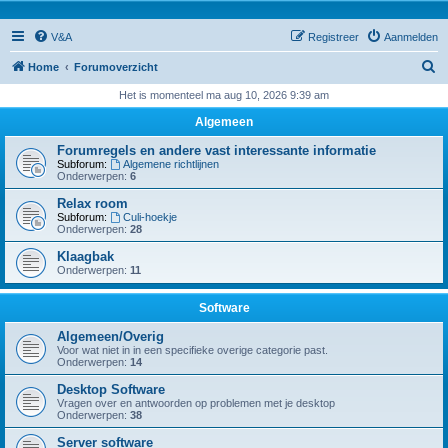
V&A
Registreer
Aanmelden
Z
Home
Forumoverzicht
o
Het is momenteel ma aug 10, 2026 9:39 am
e
Algemeen
k
Forumregels en andere vast interessante informatie
Subforum:
Algemene richtlijnen
Onderwerpen:
6
Relax room
Subforum:
Culi-hoekje
Onderwerpen:
28
Klaagbak
Onderwerpen:
11
Software
Algemeen/Overig
Voor wat niet in in een specifieke overige categorie past.
Onderwerpen:
14
Desktop Software
Vragen over en antwoorden op problemen met je desktop
Onderwerpen:
38
Server software