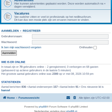
Advertenties
Hier kunnen advertenties geplaatst worden. Deze worden automatisch na ×
dagen verwijderd.
Vacatures
Van oudsher zitten er veel ict profesionals op het nedlinuxforum.
Dit kan dus een mooie plek zijn om ervaren mensen te vinden.
AANMELDEN
•
REGISTREER
Gebruikersnaam:
Wachtwoord:
Ik ben mijn wachtwoord vergeten
Onthouden
WIE IS ER ONLINE
In totaal zijn er
70
gebruikers online :: 2 geregistreerd, 0 verborgen en 68 gasten
(gebaseerd op actieve gebruikers in de laatste 5 minuten)
Het grootste aantal gebruikers online was
2300
op vr mei 08, 2026 10:59 pm
STATISTIEKEN
Aantal berichten
836
• Aantal onderwerpen
157
• Aantal leden
91
• Ons nieuwste lid is
hansvl
Home
Forumoverzicht
Alle tijden zijn
UTC+02:00
Powered by
phpBB
® Forum Software © phpBB Limited
Nederlandse vertaling door
phpBB.nl
.