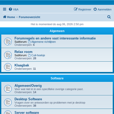
V&A
Registreer
Aanmelden
Z
Home
Forumoverzicht
o
Het is momenteel do aug 06, 2026 2:50 pm
e
Algemeen
k
Forumregels en andere vast interessante informatie
Subforum:
Algemene richtlijnen
Onderwerpen:
6
Relax room
Subforum:
Culi-hoekje
Onderwerpen:
28
Klaagbak
Onderwerpen:
11
Software
Algemeen/Overig
Voor wat niet in in een specifieke overige categorie past.
Onderwerpen:
14
Desktop Software
Vragen over en antwoorden op problemen met je desktop
Onderwerpen:
38
Server software