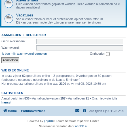
Advertenties
Hier kunnen advertenties geplaatst worden. Deze worden automatisch na ×
dagen verwijderd.
Vacatures
Van oudsher zitten er veel ict profesionals op het nedlinuxforum.
Dit kan dus een mooie plek zijn om ervaren mensen te vinden.
AANMELDEN
•
REGISTREER
Gebruikersnaam:
Wachtwoord:
Ik ben mijn wachtwoord vergeten
Onthouden
WIE IS ER ONLINE
In totaal zijn er
62
gebruikers online :: 2 geregistreerd, 0 verborgen en 60 gasten
(gebaseerd op actieve gebruikers in de laatste 5 minuten)
Het grootste aantal gebruikers online was
2300
op vr mei 08, 2026 10:59 pm
STATISTIEKEN
Aantal berichten
836
• Aantal onderwerpen
157
• Aantal leden
91
• Ons nieuwste lid is
hansvl
Home
Forumoverzicht
Alle tijden zijn
UTC+02:00
Powered by
phpBB
® Forum Software © phpBB Limited
Nederlandse vertaling door
phpBB.nl
.