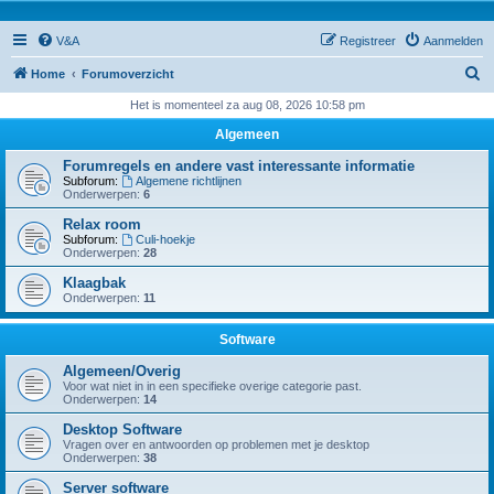
V&A
Registreer
Aanmelden
Z
Home
Forumoverzicht
o
Het is momenteel za aug 08, 2026 10:58 pm
e
Algemeen
k
Forumregels en andere vast interessante informatie
Subforum:
Algemene richtlijnen
Onderwerpen:
6
Relax room
Subforum:
Culi-hoekje
Onderwerpen:
28
Klaagbak
Onderwerpen:
11
Software
Algemeen/Overig
Voor wat niet in in een specifieke overige categorie past.
Onderwerpen:
14
Desktop Software
Vragen over en antwoorden op problemen met je desktop
Onderwerpen:
38
Server software