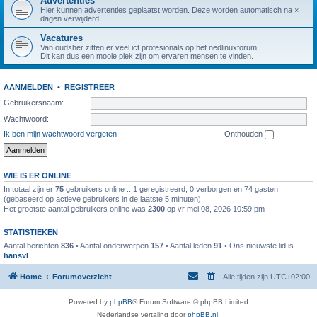
Advertenties
Hier kunnen advertenties geplaatst worden. Deze worden automatisch na ×
dagen verwijderd.
Vacatures
Van oudsher zitten er veel ict profesionals op het nedlinuxforum.
Dit kan dus een mooie plek zijn om ervaren mensen te vinden.
AANMELDEN
•
REGISTREER
Gebruikersnaam:
Wachtwoord:
Ik ben mijn wachtwoord vergeten
Onthouden
WIE IS ER ONLINE
In totaal zijn er
75
gebruikers online :: 1 geregistreerd, 0 verborgen en 74 gasten
(gebaseerd op actieve gebruikers in de laatste 5 minuten)
Het grootste aantal gebruikers online was
2300
op vr mei 08, 2026 10:59 pm
STATISTIEKEN
Aantal berichten
836
• Aantal onderwerpen
157
• Aantal leden
91
• Ons nieuwste lid is
hansvl
Home
Forumoverzicht
Alle tijden zijn
UTC+02:00
Powered by
phpBB
® Forum Software © phpBB Limited
Nederlandse vertaling door
phpBB.nl
.