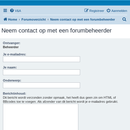
V&A
Registreer
Aanmelden
Z
Home
Forumoverzicht
Neem contact op met een forumbeheerder
o
Neem contact op met een forumbeheerder
e
k
Ontvanger:
Beheerder
Je e-mailadres:
Je naam:
Onderwerp:
Berichtinhoud:
Dit bericht wordt verzonden zonder opmaak, het heeft dus geen zin om HTML of
BBcodes toe te voegen. Als afzender van dit bericht wordt je e-mailadres gebruikt.