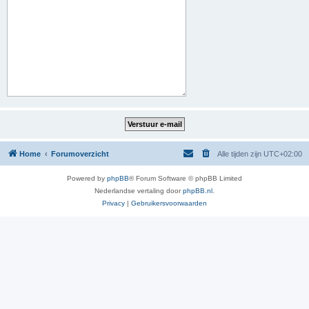
Home
Forumoverzicht
Alle tijden zijn
UTC+02:00
Powered by
phpBB
® Forum Software © phpBB Limited
Nederlandse vertaling door
phpBB.nl
.
Privacy
|
Gebruikersvoorwaarden