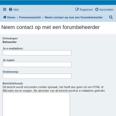
V&A
Registreer
Aanmelden
Z
Home
Forumoverzicht
Neem contact op met een forumbeheerder
o
Neem contact op met een forumbeheerder
e
k
Ontvanger:
Beheerder
Je e-mailadres:
Je naam:
Onderwerp:
Berichtinhoud:
Dit bericht wordt verzonden zonder opmaak, het heeft dus geen zin om HTML of
BBcodes toe te voegen. Als afzender van dit bericht wordt je e-mailadres gebruikt.