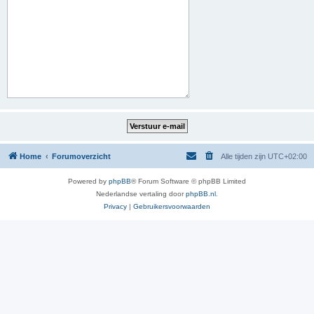
Home
Forumoverzicht
Alle tijden zijn
UTC+02:00
Powered by
phpBB
® Forum Software © phpBB Limited
Nederlandse vertaling door
phpBB.nl
.
Privacy
|
Gebruikersvoorwaarden