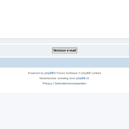
Powered by
phpBB
® Forum Software © phpBB Limited
Nederlandse vertaling door
phpBB.nl
.
Privacy
|
Gebruikersvoorwaarden