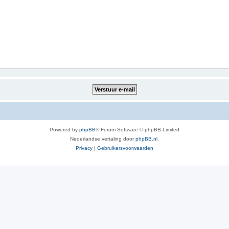
Powered by
phpBB
® Forum Software © phpBB Limited
Nederlandse vertaling door
phpBB.nl
.
Privacy
|
Gebruikersvoorwaarden