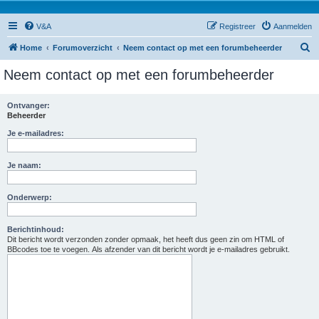
V&A
Registreer
Aanmelden
Z
Home
Forumoverzicht
Neem contact op met een forumbeheerder
o
Neem contact op met een forumbeheerder
e
k
Ontvanger:
Beheerder
Je e-mailadres:
Je naam:
Onderwerp:
Berichtinhoud:
Dit bericht wordt verzonden zonder opmaak, het heeft dus geen zin om HTML of
BBcodes toe te voegen. Als afzender van dit bericht wordt je e-mailadres gebruikt.