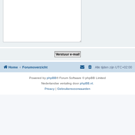
Home
Forumoverzicht
Alle tijden zijn
UTC+02:00
Powered by
phpBB
® Forum Software © phpBB Limited
Nederlandse vertaling door
phpBB.nl
.
Privacy
|
Gebruikersvoorwaarden