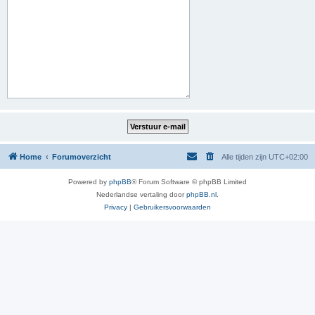
Home
Forumoverzicht
Alle tijden zijn
UTC+02:00
Powered by
phpBB
® Forum Software © phpBB Limited
Nederlandse vertaling door
phpBB.nl
.
Privacy
|
Gebruikersvoorwaarden