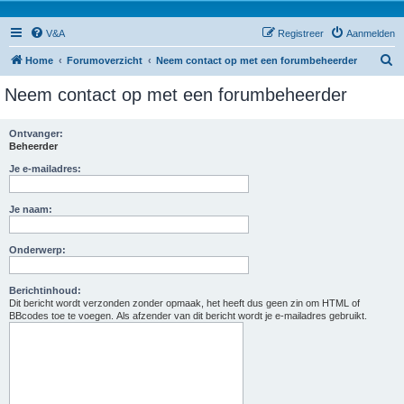
V&A
Registreer
Aanmelden
Z
Home
Forumoverzicht
Neem contact op met een forumbeheerder
o
Neem contact op met een forumbeheerder
e
k
Ontvanger:
Beheerder
Je e-mailadres:
Je naam:
Onderwerp:
Berichtinhoud:
Dit bericht wordt verzonden zonder opmaak, het heeft dus geen zin om HTML of
BBcodes toe te voegen. Als afzender van dit bericht wordt je e-mailadres gebruikt.