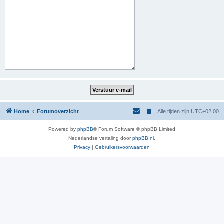
Home
Forumoverzicht
Alle tijden zijn
UTC+02:00
Powered by
phpBB
® Forum Software © phpBB Limited
Nederlandse vertaling door
phpBB.nl
.
Privacy
|
Gebruikersvoorwaarden