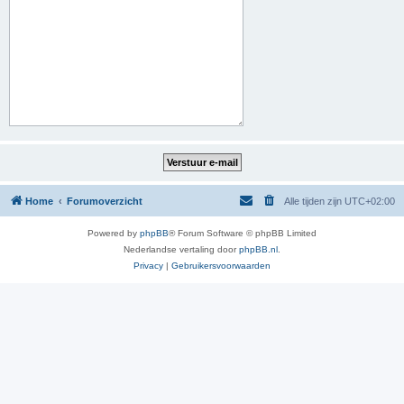
Home
Forumoverzicht
Alle tijden zijn
UTC+02:00
Powered by
phpBB
® Forum Software © phpBB Limited
Nederlandse vertaling door
phpBB.nl
.
Privacy
|
Gebruikersvoorwaarden