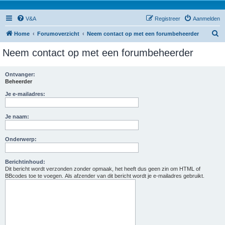
V&A
Registreer
Aanmelden
Z
Home
Forumoverzicht
Neem contact op met een forumbeheerder
o
Neem contact op met een forumbeheerder
e
k
Ontvanger:
Beheerder
Je e-mailadres:
Je naam:
Onderwerp:
Berichtinhoud:
Dit bericht wordt verzonden zonder opmaak, het heeft dus geen zin om HTML of
BBcodes toe te voegen. Als afzender van dit bericht wordt je e-mailadres gebruikt.