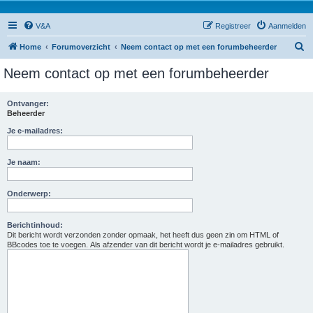
V&A
Registreer
Aanmelden
Z
Home
Forumoverzicht
Neem contact op met een forumbeheerder
o
Neem contact op met een forumbeheerder
e
k
Ontvanger:
Beheerder
Je e-mailadres:
Je naam:
Onderwerp:
Berichtinhoud:
Dit bericht wordt verzonden zonder opmaak, het heeft dus geen zin om HTML of
BBcodes toe te voegen. Als afzender van dit bericht wordt je e-mailadres gebruikt.