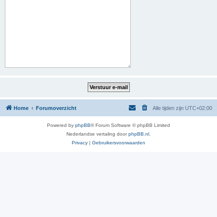
Home
Forumoverzicht
Alle tijden zijn
UTC+02:00
Powered by
phpBB
® Forum Software © phpBB Limited
Nederlandse vertaling door
phpBB.nl
.
Privacy
|
Gebruikersvoorwaarden