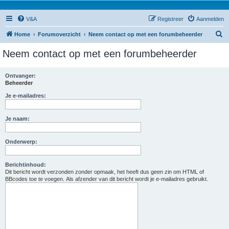
V&A
Registreer
Aanmelden
Z
Home
Forumoverzicht
Neem contact op met een forumbeheerder
o
Neem contact op met een forumbeheerder
e
k
Ontvanger:
Beheerder
Je e-mailadres:
Je naam:
Onderwerp:
Berichtinhoud:
Dit bericht wordt verzonden zonder opmaak, het heeft dus geen zin om HTML of
BBcodes toe te voegen. Als afzender van dit bericht wordt je e-mailadres gebruikt.