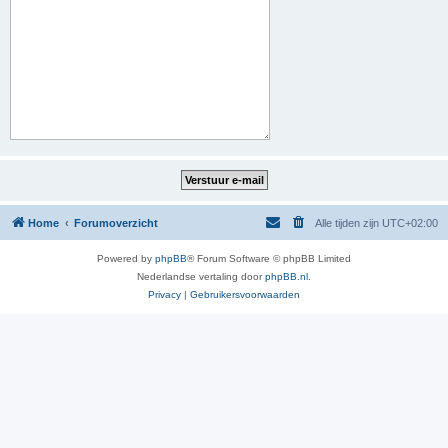
Home
Forumoverzicht
Alle tijden zijn
UTC+02:00
Powered by
phpBB
® Forum Software © phpBB Limited
Nederlandse vertaling door
phpBB.nl
.
Privacy
|
Gebruikersvoorwaarden