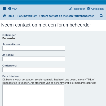
V&A
Registreer
Aanmelden
Z
Home
Forumoverzicht
Neem contact op met een forumbeheerder
o
Neem contact op met een forumbeheerder
e
k
Ontvanger:
Beheerder
Je e-mailadres:
Je naam:
Onderwerp:
Berichtinhoud:
Dit bericht wordt verzonden zonder opmaak, het heeft dus geen zin om HTML of
BBcodes toe te voegen. Als afzender van dit bericht wordt je e-mailadres gebruikt.