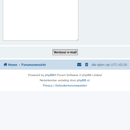
Home
Forumoverzicht
Alle tijden zijn
UTC+02:00
Powered by
phpBB
® Forum Software © phpBB Limited
Nederlandse vertaling door
phpBB.nl
.
Privacy
|
Gebruikersvoorwaarden